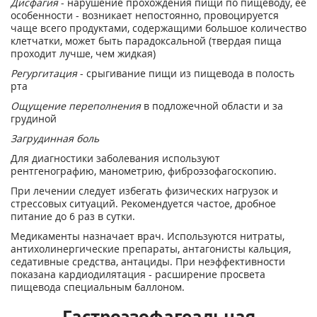
Дисфагия
- нарушение прохождения пищи по пищеводу, ее
особенности - возникает непостоянно, провоцируется
чаще всего продуктами, содержащими большое количество
клетчатки, может быть парадоксальной (твердая пища
проходит лучше, чем жидкая)
Регургитация
- срыгивание пищи из пищевода в полость
рта
Ощущение переполнения
в подложечной области и за
грудиной
Загрудинная боль
Для диагностики заболевания используют
рентгенографию, манометрию, фиброэзофагоскопию.
При лечении следует избегать физических нагрузок и
стрессовых ситуаций. Рекомендуется частое, дробное
питание до 6 раз в сутки.
Медикаменты назначает врач. Используются нитраты,
антихолинергические препараты, антагонисты кальция,
седативные средства, антациды. При неэффективности
показана кардиодилятация - расширение просвета
пищевода специальным баллоном.
Гастроэзофагеальная