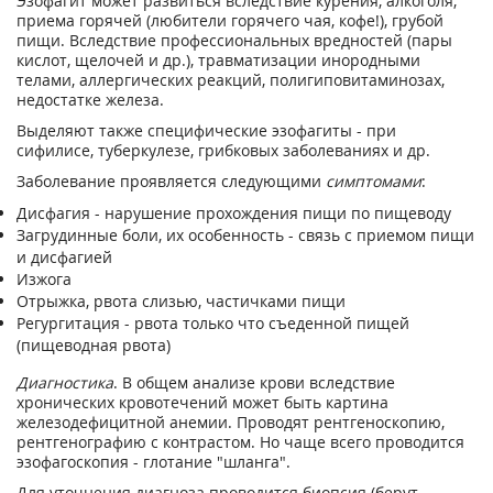
Эзофагит может развиться вследствие курения, алкоголя,
приема горячей (любители горячего чая, кофе!), грубой
пищи. Вследствие профессиональных вредностей (пары
кислот, щелочей и др.), травматизации инородными
телами, аллергических реакций, полигиповитаминозах,
недостатке железа.
Выделяют также специфические эзофагиты - при
сифилисе, туберкулезе, грибковых заболеваниях и др.
Заболевание проявляется следующими
симптомами
:
Дисфагия - нарушение прохождения пищи по пищеводу
Загрудинные боли, их особенность - связь с приемом пищи
и дисфагией
Изжога
Отрыжка, рвота слизью, частичками пищи
Регургитация - рвота только что съеденной пищей
(пищеводная рвота)
Диагностика
. В общем анализе крови вследствие
хронических кровотечений может быть картина
железодефицитной анемии. Проводят рентгеноскопию,
рентгенографию с контрастом. Но чаще всего проводится
эзофагоскопия - глотание "шланга".
Для уточнения диагноза проводится биопсия (берут