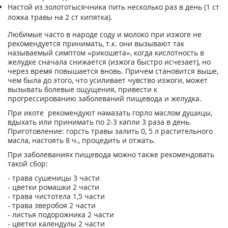
Настой из золототысячника пить несколько раз в день (1 ст
ложка травы на 2 ст кипятка).
Любимые часто в народе соду и молоко при изжоге не
рекомендуется принимать, т.к. они вызывают так
называемый симптом «рикошета», когда кислотность в
желудке сначала снижается (изжога быстро исчезает), но
через время повышается вновь. Причем становится выше,
чем была до этого, что усиливает чувство изжоги, может
вызывать болевые ощущения, привести к
прогрессированию заболеваний пищевода и желудка.
При икоте рекомендуют намазать горло маслом душицы,
вдыхать или принимать по 2-3 капли 3 раза в день.
Приготовление: горсть травы залить 0, 5 л растительного
масла, настоять 8 ч., процедить и отжать.
При заболеваниях пищевода можно также рекомендовать
такой сбор:
- трава сушеницы 3 части
- цветки ромашки 2 части
- трава чистотела 1,5 части
- трава зверобоя 2 части
- листья подорожника 2 части
- цветки календулы 2 части