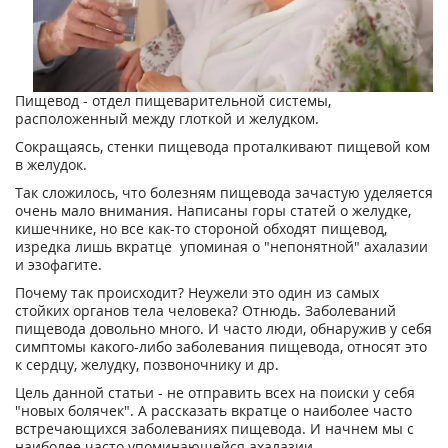
Пищевод - отдел пищеварительной системы,
расположенный между глоткой и желудком.
Сокращаясь, стенки пищевода проталкивают пищевой ком
в желудок.
Так сложилось, что болезням пищевода зачастую уделяется
очень мало внимания. Написаны горы статей о желудке,
кишечнике, но все как-то стороной обходят пищевод,
изредка лишь вкратце упоминая о "непонятной" ахалазии
и эзофагите.
Почему так происходит? Неужели это один из самых
стойких органов тела человека? Отнюдь. Заболеваний
пищевода довольно много. И часто люди, обнаружив у себя
симптомы какого-либо заболевания пищевода, относят это
к сердцу, желудку, позвоночнику и др.
Цель данной статьи - не отправить всех на поиски у себя
"новых болячек". А рассказать вкратце о наиболее часто
встречающихся заболеваниях пищевода. И начнем мы с
наиболее часто упоминающейся ахалазии.