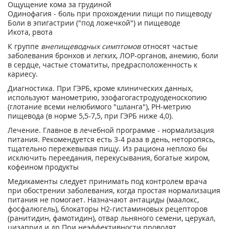
Ощущение кома за грудиной
Одинофагия - боль при прохождении пищи по пищеводу
Боли в эпигастрии ("под ложечкой") и пищеводе
Икота, рвота
К группе
внепищеводных симптомов
относят частые
заболевания бронхов и легких, ЛОР-органов, анемию, боли
в сердце, частые стоматиты, предрасположенность к
кариесу.
Диагностика. При ГЭРБ, кроме клинических данных,
используют манометрию, эзофагогастродуоденоскопию
(глотание всеми нелюбимого "шланга"), РН-метрию
пищевода (в норме 5,5-7,5, при ГЭРБ ниже 4,0).
Лечение. Главное в лечебной программе - нормализация
питания. Рекомендуется есть 3-4 раза в день, неторопясь,
тщательно пережевывая пищу. Из рациона неплохо бы
исключить переедания, перекусывания, богатые жиром,
кофеином продукты
Медикаменты следует принимать под контролем врача
при обострении заболевания, когда простая нормализация
питания не помогает. Назначают антациды (маалокс,
фосфалюгель), блокаторы Н2-гистаминовых рецепторов
(ранитидин, фамотидин), отвар льняного семени, церукал,
цизаприд и др.При неэффективности проводят