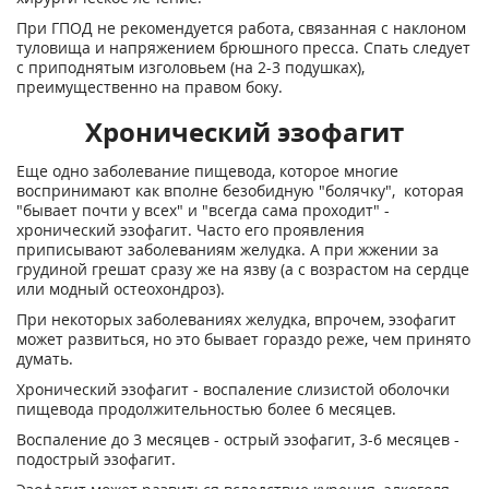
При ГПОД не рекомендуется работа, связанная с наклоном
туловища и напряжением брюшного пресса. Спать следует
с приподнятым изголовьем (на 2-3 подушках),
преимущественно на правом боку.
Хронический эзофагит
Еще одно заболевание пищевода, которое многие
воспринимают как вполне безобидную "болячку", которая
"бывает почти у всех" и "всегда сама проходит" -
хронический эзофагит. Часто его проявления
приписывают заболеваниям желудка. А при жжении за
грудиной грешат сразу же на язву (а с возрастом на сердце
или модный остеохондроз).
При некоторых заболеваниях желудка, впрочем, эзофагит
может развиться, но это бывает гораздо реже, чем принято
думать.
Хронический эзофагит - воспаление слизистой оболочки
пищевода продолжительностью более 6 месяцев.
Воспаление до 3 месяцев - острый эзофагит, 3-6 месяцев -
подострый эзофагит.