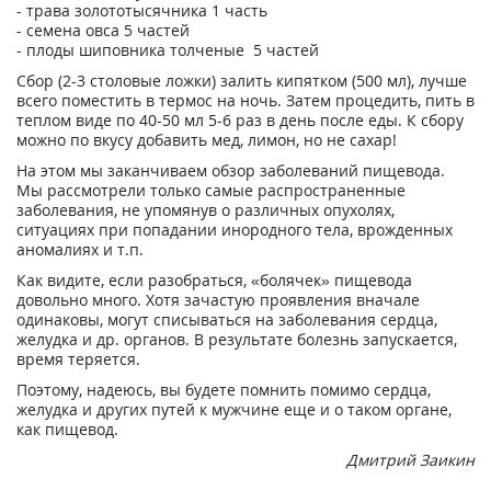
- трава золототысячника 1 часть
- семена овса 5 частей
- плоды шиповника толченые 5 частей
Сбор (2-3 столовые ложки) залить кипятком (500 мл), лучше
всего поместить в термос на ночь. Затем процедить, пить в
теплом виде по 40-50 мл 5-6 раз в день после еды. К сбору
можно по вкусу добавить мед, лимон, но не сахар!
На этом мы заканчиваем обзор заболеваний пищевода.
Мы рассмотрели только самые распространенные
заболевания, не упомянув о различных опухолях,
ситуациях при попадании инородного тела, врожденных
аномалиях и т.п.
Как видите, если разобраться, «болячек» пищевода
довольно много. Хотя зачастую проявления вначале
одинаковы, могут списываться на заболевания сердца,
желудка и др. органов. В результате болезнь запускается,
время теряется.
Поэтому, надеюсь, вы будете помнить помимо сердца,
желудка и других путей к мужчине еще и о таком органе,
как пищевод.
Дмитрий Заикин