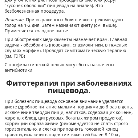
"кусочек оболочки" пищевода на анализ). Это
безболезненная процедура.
Лечение
. При выраженных болях, изжоге рекомендуют
голод на 1-2 дня. Затем назначают диету (см. выше).
Применяется холодное питье.
При обострениях медикаменты назначает врач. Главная
задача - обезболить (новокаин, спазмолитики, в тяжелых
случаях морфин). Проводят симптоматическую терапию
(см. ГЭРБ)
С профилактической целью могут быть назначены
антибиотики.
Фитотерапия при заболеваниях
пищевода.
При болезнях пищевода основное внимание уделяется
диете (дробное питание малыми порциями до 6 раз в день,
исключение твердой пищи, напитков, содержащих кофеин,
жареных блюд, цитрусовых, богатых жиром продуктов),
коррекции образа жизни (рекомендуется не спать строго
горизонтально, а слегка приподнять головной конец
кровати, исключить поднятие тяжестей более 8-10 кг,