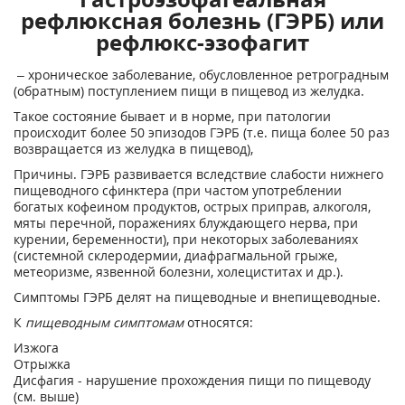
рефлюксная болезнь (ГЭРБ) или
рефлюкс-эзофагит
– хроническое заболевание, обусловленное ретроградным
(обратным) поступлением пищи в пищевод из желудка.
Такое состояние бывает и в норме, при патологии
происходит более 50 эпизодов ГЭРБ (т.е. пища более 50 раз
возвращается из желудка в пищевод),
Причины. ГЭРБ развивается вследствие слабости нижнего
пищеводного сфинктера (при частом употреблении
богатых кофеином продуктов, острых приправ, алкоголя,
мяты перечной, поражениях блуждающего нерва, при
курении, беременности), при некоторых заболеваниях
(системной склеродермии, диафрагмальной грыже,
метеоризме, язвенной болезни, холециститах и др.).
Симптомы ГЭРБ делят на пищеводные и внепищеводные.
К
пищеводным симптомам
относятся:
Изжога
Отрыжка
Дисфагия - нарушение прохождения пищи по пищеводу
(см. выше)