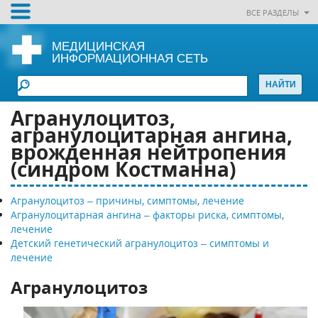
ВСЕ РАЗДЕЛЫ
МЕДИЦИНСКАЯ
ИНФОРМАЦИОННАЯ СЕТЬ
Агранулоцитоз,
агранулоцитарная ангина,
врожденная нейтропения
(синдром Костманна)
Агранулоцитоз – причины, симптомы, лечение
Агранулоцитарная ангина – факторы риска, симптомы,
лечение
Детский генетический агранулоцитоз – симптомы и
лечение
Агранулоцитоз