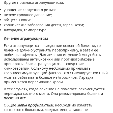
Другие признаки агранулоцитоза:
учащение сердечного ритма;
низкое кровяное давление;
абсцессы кожи;
хронические заболевания десен, горла, кожи;
лихорадка, температура.
Лечение агранулоцитоза
Если агранулоцитоз — следствие основной болезни, то
лечение должно устранять первопричину, а затем её
побочные эффекты. Для лечения инфекций могут быть
использованы антибиотики или противогрибковые
препараты. Если агранулоцитоз — следствие
химиотерапии, больному необходимо принимать
колониестимулирующий фактор. Это стимулирует костный
мозг вырабатывать больше нейтрофилов. Изредка
применяется переливание крови.
В тех случаях, когда лечение не помогает, рекомендуется
пересадка костного мозга. Она рекомендована больным
после 40 лет.
Общие
меры профилактики:
необходимо избегать
контактов с больными, людных мест, а также не