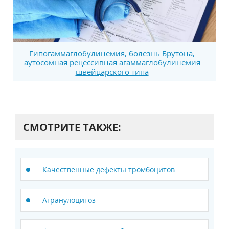
Гипогаммаглобулинемия, болезнь Брутона,
аутосомная рецессивная агаммаглобулинемия
швейцарского типа
СМОТРИТЕ ТАКЖЕ:
Качественные дефекты тромбоцитов
Агранулоцитоз