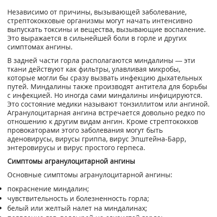
Независимо от причины, вызывающей заболевание,
стрептококковые организмы могут начать интенсивно
выпускать токсины и вещества, вызывающие воспаление.
Это выражается в сильнейшей боли в горле и других
симптомах ангины.
В задней части горла располагаются миндалины — эти
ткани действуют как фильтры, улавливая микробы,
которые могли бы сразу вызвать инфекцию дыхательных
путей. Миндалины также производят антитела для борьбы
с инфекцией. Но иногда сами миндалины инфицируются.
Это состояние медики называют тонзиллитом или ангиной.
Агранулоцитарная ангина встречается довольно редко по
отношению к другим видам ангин. Кроме стрептококков
провокаторами этого заболевания могут быть
аденовирусы, вирусы гриппа, вирус Эпштейна-Барр,
энтеровирусы и вирус простого герпеса.
Симптомы агранулоцитарной ангины
Основные симптомы агранулоцитарной ангины:
покраснение миндалин;
чувствительность и болезненность горла;
белый или желтый налет на миндалинах;