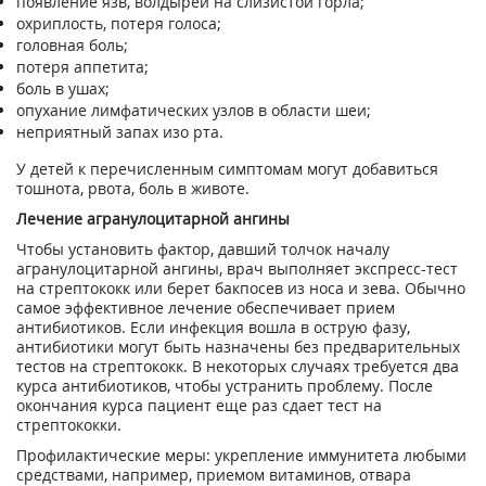
появление язв, волдырей на слизистой горла;
охриплость, потеря голоса;
головная боль;
потеря аппетита;
боль в ушах;
опухание лимфатических узлов в области шеи;
неприятный запах изо рта.
У детей к перечисленным симптомам могут добавиться
тошнота, рвота, боль в животе.
Лечение агранулоцитарной ангины
Чтобы установить фактор, давший толчок началу
агранулоцитарной ангины, врач выполняет экспресс-тест
на стрептококк или берет бакпосев из носа и зева. Обычно
самое эффективное лечение обеспечивает прием
антибиотиков. Если инфекция вошла в острую фазу,
антибиотики могут быть назначены без предварительных
тестов на стрептококк. В некоторых случаях требуется два
курса антибиотиков, чтобы устранить проблему. После
окончания курса пациент еще раз сдает тест на
стрептококки.
Профилактические меры: укрепление иммунитета любыми
средствами, например, приемом витаминов, отвара