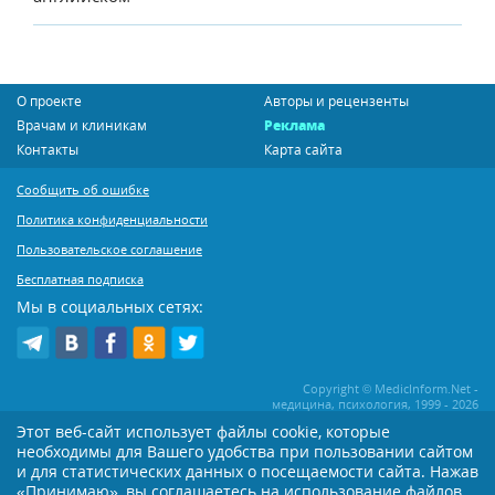
О проекте
Авторы и рецензенты
Врачам и клиникам
Реклама
Контакты
Карта сайта
Сообщить об ошибке
Политика конфиденциальности
Пользовательское соглашение
Бесплатная подписка
Мы в социальных сетях:
Copyright © MedicInform.Net -
медицина, психология, 1999 - 2026
Этот веб-сайт использует файлы cookie, которые
необходимы для Вашего удобства при пользовании сайтом
Копирование или иное распространение статей нашего сайта строго
воспрещается. Копирование раздела "Новости" допускается при наличии
и для статистических данных о посещаемости сайта. Нажав
активной открытой для поисковиков ссылки на MedicInform.Net
«Принимаю», вы соглашаетесь на использование файлов