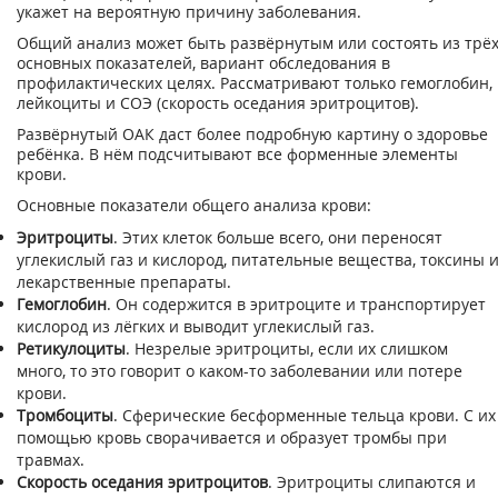
укажет на вероятную причину заболевания.
Общий анализ может быть развёрнутым или состоять из трё
основных показателей, вариант обследования в
профилактических целях. Рассматривают только гемоглобин,
лейкоциты и СОЭ (скорость оседания эритроцитов).
Развёрнутый ОАК даст более подробную картину о здоровье
ребёнка. В нём подсчитывают все форменные элементы
крови.
Основные показатели общего анализа крови:
Эритроциты
. Этих клеток больше всего, они переносят
углекислый газ и кислород, питательные вещества, токсины 
лекарственные препараты.
Гемоглобин
. Он содержится в эритроците и транспортирует
кислород из лёгких и выводит углекислый газ.
Ретикулоциты
. Незрелые эритроциты, если их слишком
много, то это говорит о каком-то заболевании или потере
крови.
Тромбоциты
. Сферические бесформенные тельца крови. С их
помощью кровь сворачивается и образует тромбы при
травмах.
Скорость оседания эритроцитов
. Эритроциты слипаются и