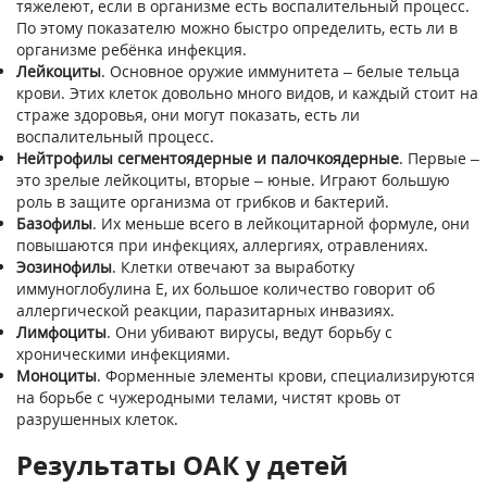
тяжелеют, если в организме есть воспалительный процесс.
По этому показателю можно быстро определить, есть ли в
организме ребёнка инфекция.
Лейкоциты
. Основное оружие иммунитета – белые тельца
крови. Этих клеток довольно много видов, и каждый стоит на
страже здоровья, они могут показать, есть ли
воспалительный процесс.
Нейтрофилы сегментоядерные и палочкоядерные
. Первые –
это зрелые лейкоциты, вторые – юные. Играют большую
роль в защите организма от грибков и бактерий.
Базофилы
. Их меньше всего в лейкоцитарной формуле, они
повышаются при инфекциях, аллергиях, отравлениях.
Эозинофилы
. Клетки отвечают за выработку
иммуноглобулина Е, их большое количество говорит об
аллергической реакции, паразитарных инвазиях.
Лимфоциты
. Они убивают вирусы, ведут борьбу с
хроническими инфекциями.
Моноциты
. Форменные элементы крови, специализируются
на борьбе с чужеродными телами, чистят кровь от
разрушенных клеток.
Результаты ОАК у детей