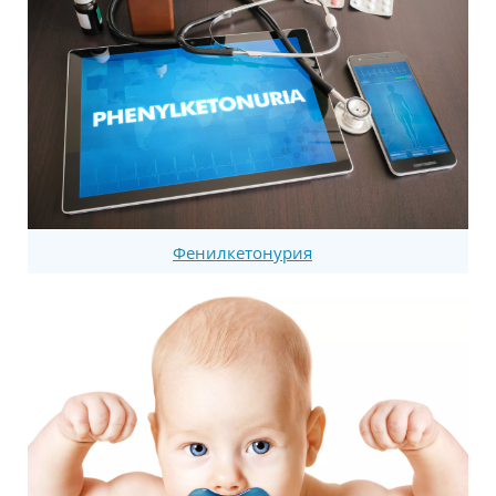
Фенилкетонурия