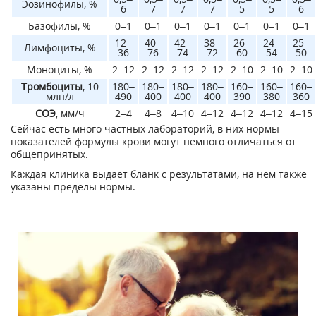
Эозинофилы, %
6
7
7
7
5
5
6
Базофилы, %
0–1
0–1
0–1
0–1
0–1
0–1
0–1
12–
40–
42–
38–
26–
24–
25–
Лимфоциты, %
36
76
74
72
60
54
50
Моноциты, %
2–12
2–12
2–12
2–12
2–10
2–10
2–10
Тромбоциты
, 10
180–
180–
180–
180–
160–
160–
160–
млн/л
490
400
400
400
390
380
360
СОЭ
, мм/ч
2–4
4–8
4–10
4–12
4–12
4–12
4–15
Сейчас есть много частных лабораторий, в них нормы
показателей формулы крови могут немного отличаться от
общепринятых.
Каждая клиника выдаёт бланк с результатами, на нём также
указаны пределы нормы.