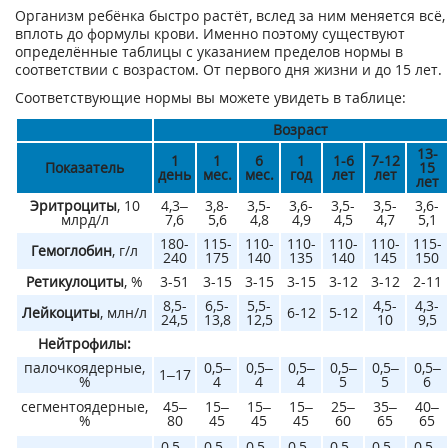
Организм ребёнка быстро растёт, вслед за ним меняется всё,
вплоть до формулы крови. Именно поэтому существуют
определённые таблицы с указанием пределов нормы в
соответствии с возрастом. От первого дня жизни и до 15 лет.
Соответствующие нормы вы можете увидеть в таблице:
Возраст
13-
1
1
6
1
1-6
7-12
Показатель
15
день
мес.
мес.
год
лет
лет
лет
Эритроциты
, 10
4,3–
3,8-
3,5-
3,6-
3,5-
3,5-
3,6-
млрд/л
7,6
5,6
4,8
4,9
4,5
4,7
5,1
180-
115-
110-
110-
110-
110-
115-
Гемоглобин
, г/л
240
175
140
135
140
145
150
Ретикулоциты
, %
3-51
3-15
3-15
3-15
3-12
3-12
2-11
8,5-
6,5-
5,5-
4,5-
4,3-
Лейкоциты
, млн/л
6-12
5-12
24,5
13,8
12,5
10
9,5
Нейтрофилы:
палочкоядерные,
0,5–
0,5–
0,5–
0,5–
0,5–
0,5–
1–17
%
4
4
4
5
5
6
сегментоядерные,
45–
15–
15–
15–
25–
35–
40–
%
80
45
45
45
60
65
65
0,5–
0,5–
0,5–
0,5–
0,5–
0,5–
0,5–