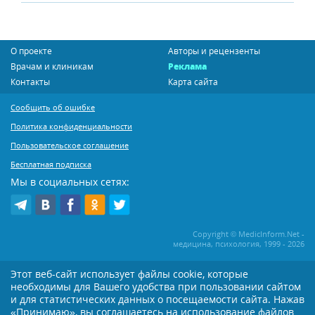
О проекте
Авторы и рецензенты
Врачам и клиникам
Реклама
Контакты
Карта сайта
Сообщить об ошибке
Политика конфиденциальности
Пользовательское соглашение
Бесплатная подписка
Мы в социальных сетях:
Copyright © MedicInform.Net -
медицина, психология, 1999 - 2026
Этот веб-сайт использует файлы cookie, которые
Копирование или иное распространение статей нашего сайта строго
воспрещается. Копирование раздела "Новости" допускается при наличии
необходимы для Вашего удобства при пользовании сайтом
активной открытой для поисковиков ссылки на MedicInform.Net
и для статистических данных о посещаемости сайта. Нажав
Материалы на сайте представлены в справочных целях. Редакция не всегда
«Принимаю», вы соглашаетесь на использование файлов