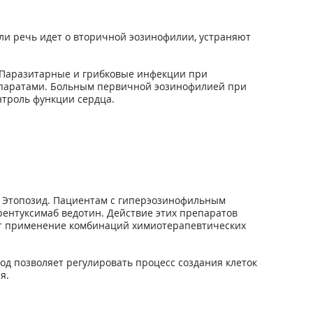
ли речь идет о вторичной эозинофилии, устраняют
 Паразитарные и грибковые инфекции при
епаратами. Больным первичной эозинофилией при
нтроль функции сердца.
, Этопозид. Пациентам с гиперэозинофильным
рентуксимаб ведотин. Действие этих препаратов
ет применение комбинаций химиотерапевтических
од позволяет регулировать процесс создания клеток
я.