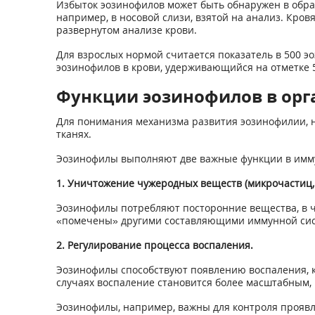
Избыток эозинофилов может быть обнаружен в обра
например, в носовой слизи, взятой на анализ. Кро
развернутом анализе крови.
Для взрослых нормой считается показатель в 500 э
эозинофилов в крови, удерживающийся на отметке 5
Функции эозинофилов в орг
Для понимания механизма развития эозинофилии, не
тканях.
Эозинофилы выполняют две важные функции в иммун
1. Уничтожение чужеродных веществ (микрочастиц,
Эозинофилы потребляют посторонние вещества, в ч
«помечены» другими составляющими иммунной сис
2. Регулирование процесса воспаления.
Эозинофилы способствуют появлению воспаления, к
случаях воспаление становится более масштабным,
Эозинофилы, например, важны для контроля проявл