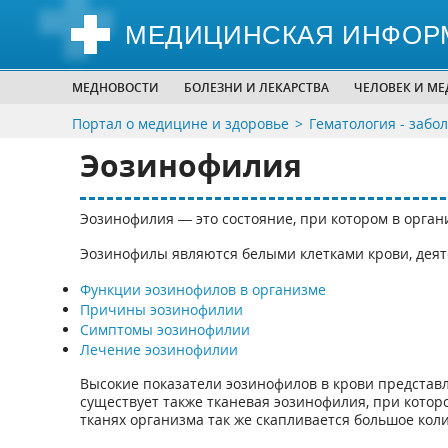
МЕДИЦИНСКАЯ ИНФОР
МЕДНОВОСТИ
БОЛЕЗНИ И ЛЕКАРСТВА
ЧЕЛОВЕК И М
Портал о медицине и здоровье
Гематология - забо
Эозинофилия
Эозинофилия — это состояние, при котором в орга
Эозинофилы являются белыми клетками крови, деят
Функции эозинофилов в организме
Причины эозинофилии
Симптомы эозинофилии
Лечение эозинофилии
Высокие показатели эозинофилов в крови представ
существует также тканевая эозинофилия, при котор
тканях организма так же скапливается большое кол