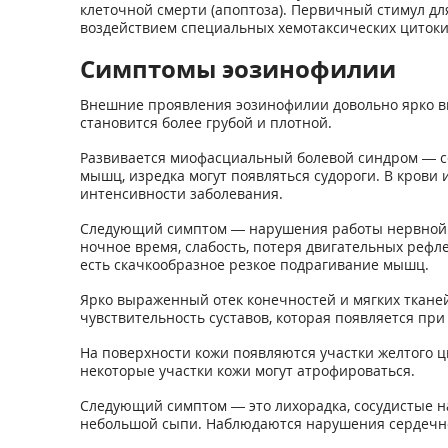
клеточной смерти (апоптоза). Первичный стимул д
воздействием специальных хемотаксических цитокин
Симптомы эозинофилии
Внешние проявления эозинофилии довольно ярко вы
становится более грубой и плотной.
Развивается миофасциальный болевой синдром — с
мышц, изредка могут появляться судороги. В крови 
интенсивности заболевания.
Следующий симптом — нарушения работы нервной с
ночное время, слабость, потеря двигательных рефле
есть скачкообразное резкое подрагивание мышц.
Ярко выраженный отек конечностей и мягких ткане
чувствительность суставов, которая появляется п
На поверхности кожи появляются участки желтого ц
некоторые участки кожи могут атрофироваться.
Следующий симптом — это лихорадка, сосудистые на
небольшой сыпи. Наблюдаются нарушения сердечног