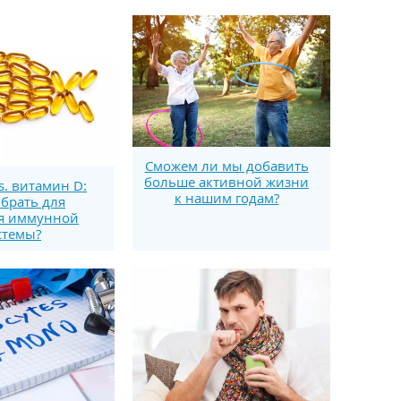
Сможем ли мы добавить
больше активной жизни
s. витамин D:
к нашим годам?
брать для
я иммунной
стемы?