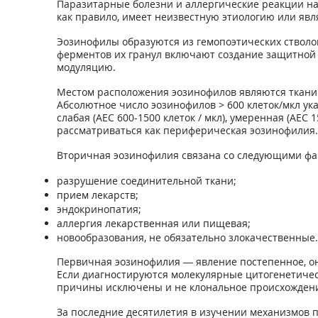
Паразитарные болезни и аллергические реакции н
как правило, имеет неизвестную этиологию или явл
Эозинофилы образуются из гемопоэтических стволо
ферментов их гранул включают создание защитной р
модуляцию.
Местом расположения эозинофилов являются ткани ле
Абсолютное число эозинофилов > 600 клеток/мкл ук
слабая (AEC 600-1500 клеток / мкл), умеренная (AEC 
рассматриваться как периферическая эозинофилия.
Вторичная эозинофилия связана со следующими фа
разрушение соединительной ткани;
прием лекарств;
эндокринопатия;
аллергия лекарственная или пищевая;
новообразования, не обязательно злокачественные.
Первичная эозинофилия — явление постепенное, он
Если диагностируются молекулярные цитогенетичес
причины исключены и не клональное происхождение
За последние десятилетия в изучении механизмов 