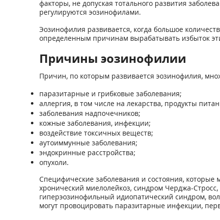
факторы, не допуская тотального развития заболе
регулируются эозинофилами.
Эозинофилия развивается, когда большое количество
определенным причинам вырабатывать избыток эти
Причины эозинофилии
Причин, по которым развивается эозинофилия, множ
паразитарные и грибковые заболевания;
аллергия, в том числе на лекарства, продукты питан
заболевания надпочечников;
кожные заболевания, инфекции;
воздействие токсичных веществ;
аутоиммунные заболевания;
эндокринные расстройства;
опухоли.
Специфические заболевания и состояния, которые мо
хронический миелолейкоз, синдром Черджа-Стросс, 
гиперэозинофильный идиопатический синдром, волч
могут провоцировать паразитарные инфекции, пер