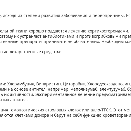
 исходя из степени развития заболевания и первопричины. Ес
тельной ткани хорошо поддаются лечению кортикостероидами.
 поэтому их устраняют антибиотиками и противогрибковыми пр
ственные препараты принимать не обязательно. Необходим ко
кие лекарственные средства:
и: Хлорамбуцил, Винкристин, Цитарабин, Хлородеоксаденозин
и на основе антител, например, меполизумаб, алемтузумаб, б
ль их активности. Экспериментальное лечение предусматрива
ьных антител.
ия гемопоэтических стволовых клеток или алло-ТГСК. Этот мет
яются клетками донора и берут на себя функцию кроветворени