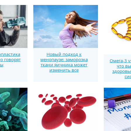
пластика
Новый подход к
то говорят
менопаузе: заморозка
Омега-3 v
ты
ткани яичника может
что вы
изменить все
здоровь
си