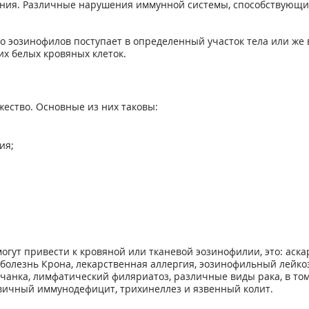
вания. Различные нарушения иммунной системы, способствующи
 эозинофилов поступает в определенный участок тела или же в
х белых кровяных клеток.
ество. Основные из них таковы:
ия;
гут привести к кровяной или тканевой эозинофилии, это: аскар
болезнь Крона, лекарственная аллергия, эозинофильный лейкоз
анка, лимфатический филяриатоз, различные виды рака, в том
вичный иммунодефицит, трихинеллез и язвенный колит.