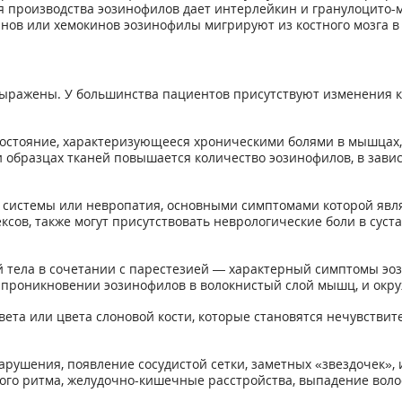
ля производства эозинофилов дает интерлейкин и гранулоцито
ов или хемокинов эозинофилы мигрируют из костного мозга в к
ражены. У большинства пациентов присутствуют изменения кож
остояние, характеризующееся хроническими болями в мышцах,
и образцах тканей повышается количество эозинофилов, в зави
истемы или невропатия, основными симптомами которой являе
ксов, также могут присутствовать неврологические боли в суста
й тела в сочетании с парестезией — характерный симптомы эоз
ри проникновении эозинофилов в волокнистый слой мышц, и ок
вета или цвета слоновой кости, которые становятся нечувствит
рушения, появление сосудистой сетки, заметных «звездочек», 
о ритма, желудочно-кишечные расстройства, выпадение волос,