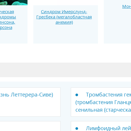
Мон
Синдром Имерслунд-
ческая
Гресбека (мегалобластная
индромы
анемия)
нсона,
рсона
знь Леттерера-Сиве)
Тромбастения ге
(тромбастения Гланц
сенильная (старческа
Лимфоидный лей