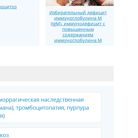
оцитоз
Избирательный дефицит
иммуноглобулина M
(IgM), иммунодефицит с
повышенным
содержанием
иммуноглобулина M
моррагическая наследственная
мана), тромбоцитопатия, пурпура
я)
коз