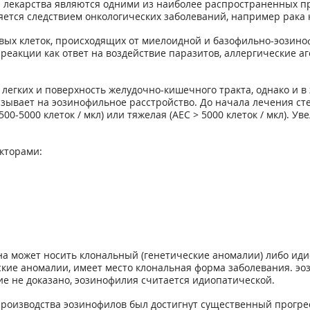
а лекарства являются одними из наиболее распространенных 
яется следствием онкологических заболеваний, например рака 
вых клеток, происходящих от миелоидной и базофильно-эозин
еакции как ответ на воздействие паразитов, аллергические а
гких и поверхность желудочно-кишечного тракта, однако и в э
азывает на эозинофильное расстройство. До начала лечения с
1500-5000 клеток / мкл) или тяжелая (AEC > 5000 клеток / мкл).
кторами:
а может носить клональный (генетические аномалии) либо иди
кие аномалии, имеет место клональная форма заболевания. эо
 не доказано, эозинофилия считается идиопатической.
производства эозинофилов был достигнут существенный прогре