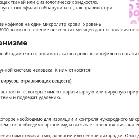
зцах тканей или физиологических жидкостях,
вяную эозинофилию обнаруживают, как правило, при
озинофилов на один микролитр крови. Уровень
000 эоз/мкл в течение нескольких месяцев дает основания пол
анизме
обходимо четко понимать, какова роль эозинофилов в организме
ной системе человека. К ним относятся:
 вирусов, отравляющих веществ).
астности те, которые имеют паразитарную или вирусную прир
темы и подлежат удалению.
оторое необходимо для изоляции и контроля чужеродного микр
 чем это необходимо организму, и вызывает повреждения ткан
ения симптомов астмы, аллергии или сенной лихорадки. Они 