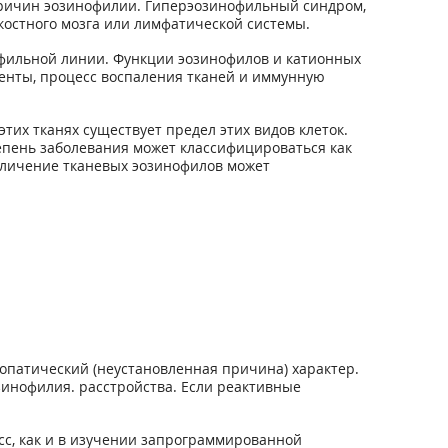
причин эозинофилии. Гиперэозинофильный синдром,
костного мозга или лимфатической системы.
офильной линии. Функции эозинофилов и катионных
генты, процесс воспаления тканей и иммунную
тих тканях существует предел этих видов клеток.
тепень заболевания может классифицироваться как
 Увеличение тканевых эозинофилов может
опатический (неустановленная причина) характер.
зинофилия. расстройства. Если реактивные
сс, как и в изучении запрограммированной