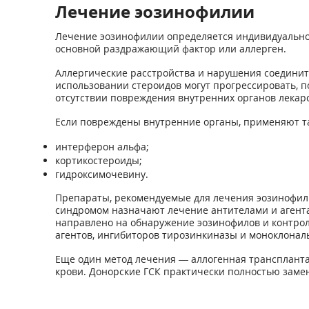
Лечение эозинофилии
Лечение эозинофилии определяется индивидуально,
основной раздражающий фактор или аллерген.
Аллергические расстройства и нарушения соедини
использовании стероидов могут прогрессировать,
отсутствии повреждения внутренних органов лекар
Если повреждены внутренние органы, применяют та
интерферон альфа;
кортикостероиды;
гидроксимочевину.
Препараты, рекомендуемые для лечения эозинофили
синдромом назначают лечение антителами и агентам
направлено на обнаружение эозинофилов и контро
агентов, ингибиторов тирозинкиназы и моноклонал
Еще один метод лечения — аллогенная трансплантац
крови. Донорские ГСК практически полностью замен