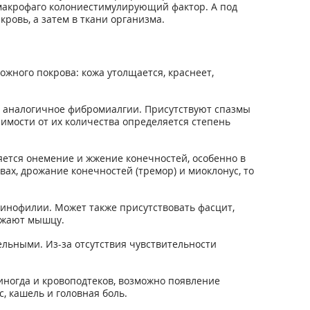
-макрофаго колониестимулирующий фактор. А под
ровь, а затем в ткани организма.
ного покрова: кожа утолщается, краснеет,
 аналогичное фибромиалгии. Присутствуют спазмы
симости от их количества определяется степень
тся онемение и жжение конечностей, особенно в
вах, дрожание конечностей (тремор) и миоклонус, то
инофилии. Может также присутствовать фасцит,
ружают мышцу.
ельными. Из-за отсутствия чувствительности
иногда и кровоподтеков, возможно появление
 кашель и головная боль.