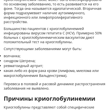
по основному заболеванию, то есть развивается на его
фоне. Тогда она называется идиопатической. Вторичная
форма подразумевает наличие аутоиммунного,
инфекционного или лимфопролиферативного
расстройства.
Большинство пациентов с криоглобулинемией
инфицированы вирусом гепатита С (HCV). Примерно 50%
больных с криоглобулинемическим васкулитом дают
положительный тест на криоглобулины.
Сопутствующими заболеваниями могут быть:
волчанка;
синдром Шегрена;
ревматоидный артрит;
какая-либо из форм рака крови (лимфома, миелома или
макроглобулинемия Вальденстрема).
Перевеса в половой и расовой динамике распространения
заболевания не выявлено.
Причины криоглобулинемии
Криоглобулины представляют собой специфические