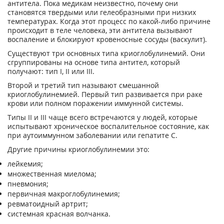
антитела. Пока медикам неизвестно, почему они
становятся твердыми или гелеобразными при низких
температурах. Когда этот процесс по какой-либо причине
происходит в теле человека, эти антитела вызывают
воспаление и блокируют кровеносные сосуды (васкулит).
Существуют три основных типа криоглобулинемий. Они
сгруппированы на основе типа антител, который
получают: тип I, II или III.
Второй и третий тип называют смешанной
криоглобулинемией. Первый тип развивается при раке
крови или полном поражении иммунной системы.
Типы II и III чаще всего встречаются у людей, которые
испытывают хроническое воспалительное состояние, как
при аутоиммунном заболевании или гепатите С.
Другие причины криоглобулинемии это:
лейкемия;
множественная миелома;
пневмония;
первичная макроглобулинемия;
ревматоидный артрит;
системная красная волчанка.