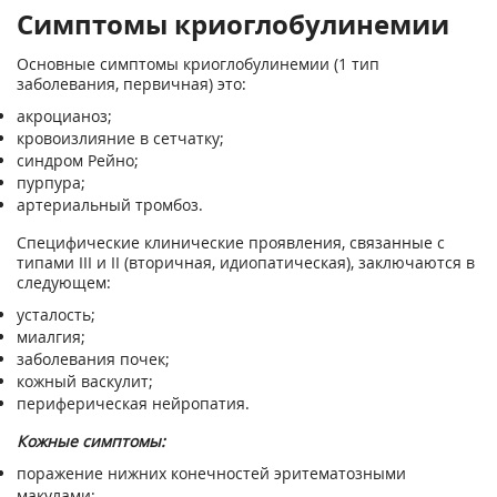
Симптомы криоглобулинемии
Основные симптомы криоглобулинемии (1 тип
заболевания, первичная) это:
акроцианоз;
кровоизлияние в сетчатку;
синдром Рейно;
пурпура;
артериальный тромбоз.
Специфические клинические проявления, связанные с
типами III и II (вторичная, идиопатическая), заключаются в
следующем:
усталость;
миалгия;
заболевания почек;
кожный васкулит;
периферическая нейропатия.
Кожные симптомы:
поражение нижних конечностей эритематозными
макулами;