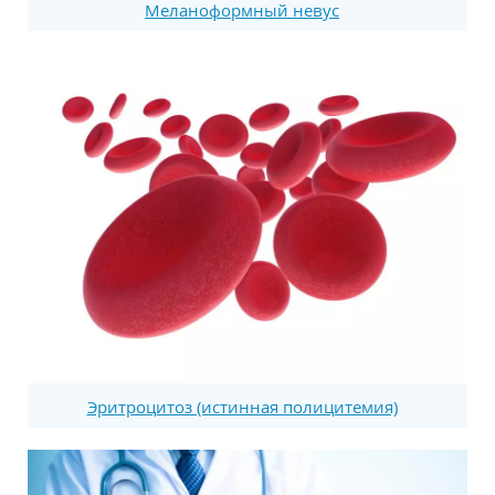
Меланоформный невус
Эритроцитоз (истинная полицитемия)