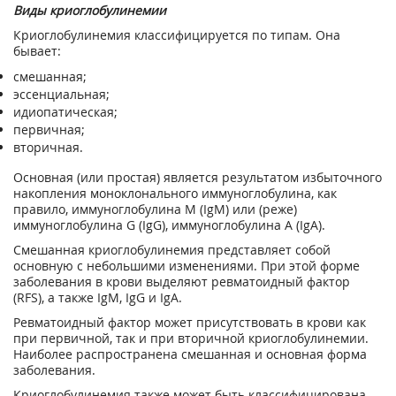
Виды криоглобулинемии
Криоглобулинемия классифицируется по типам. Она
бывает:
смешанная;
эссенциальная;
идиопатическая;
первичная;
вторичная.
Основная (или простая) является результатом избыточного
накопления моноклонального иммуноглобулина, как
правило, иммуноглобулина М (IgM) или (реже)
иммуноглобулина G (IgG), иммуноглобулина А (IgA).
Смешанная криоглобулинемия представляет собой
основную с небольшими изменениями. При этой форме
заболевания в крови выделяют ревматоидный фактор
(RFS), а также IgM, IgG и IgA.
Ревматоидный фактор может присутствовать в крови как
при первичной, так и при вторичной криоглобулинемии.
Наиболее распространена смешанная и основная форма
заболевания.
Криоглобулинемия также может быть классифицирована