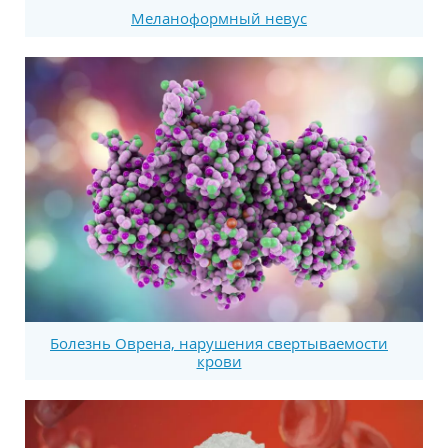
Меланоформный невус
Болезнь Оврена, нарушения свертываемости
крови