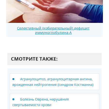
Селективный (избирательный) дефицит
иммуноглобулина А
СМОТРИТЕ ТАКЖЕ:
Агранулоцитоз, агранулоцитарная ангина,
врожденная нейтропения (синдром Костманна)
Болезнь Оврена, нарушения
свертываемости крови