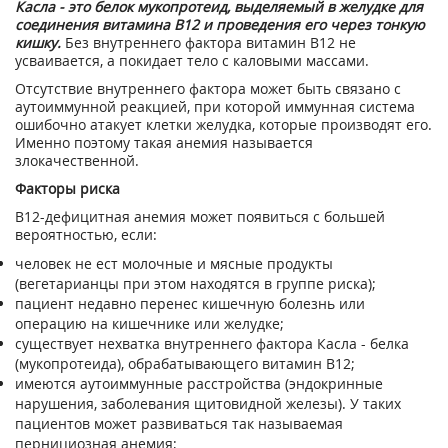
Касла - это белок мукопротеид, выделяемый в желудке для
соединения витамина В12 и проведения его через тонкую
кишку.
Без внутреннего фактора витамин В12 не
усваивается, а покидает тело с каловыми массами.
Отсутствие внутреннего фактора может быть связано с
аутоиммунной реакцией, при которой иммунная система
ошибочно атакует клетки желудка, которые производят его.
Именно поэтому такая анемия называется
злокачественной.
Факторы риска
В12-дефицитная анемия может появиться с большей
вероятностью, если:
человек не ест молочные и мясные продукты
(вегетарианцы при этом находятся в группе риска);
пациент недавно перенес кишечную болезнь или
операцию на кишечнике или желудке;
существует нехватка внутреннего фактора Касла - белка
(мукопротеида), обрабатывающего витамин В12;
имеются аутоиммунные расстройства (эндокринные
нарушения, заболевания щитовидной железы). У таких
пациентов может развиваться так называемая
пернициозная анемия;