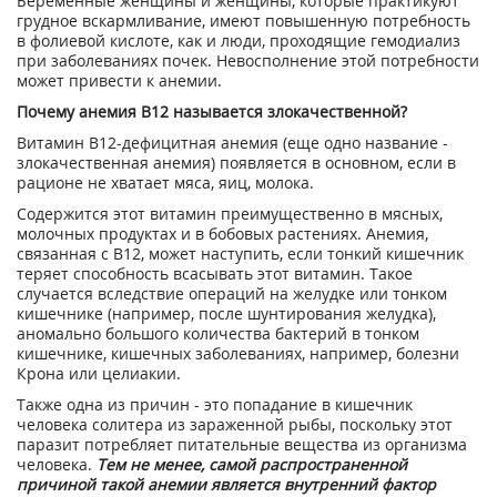
Беременные женщины и женщины, которые практикуют
грудное вскармливание, имеют повышенную потребность
в фолиевой кислоте, как и люди, проходящие гемодиализ
при заболеваниях почек. Невосполнение этой потребности
может привести к анемии.
Почему анемия В12 называется злокачественной?
Витамин B12-дефицитная анемия (еще одно название -
злокачественная анемия) появляется в основном, если в
рационе не хватает мяса, яиц, молока.
Содержится этот витамин преимущественно в мясных,
молочных продуктах и в бобовых растениях. Анемия,
связанная с В12, может наступить, если тонкий кишечник
теряет способность всасывать этот витамин. Такое
случается вследствие операций на желудке или тонком
кишечнике (например, после шунтирования желудка),
аномально большого количества бактерий в тонком
кишечнике, кишечных заболеваниях, например, болезни
Крона или целиакии.
Также одна из причин - это попадание в кишечник
человека солитера из зараженной рыбы, поскольку этот
паразит потребляет питательные вещества из организма
человека.
Тем не менее, самой распространенной
причиной такой анемии является внутренний фактор