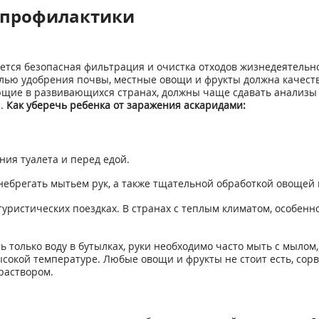
 профилактики
тся безопасная фильтрация и очистка отходов жизнедеятельнос
целью удобрения почвы, местные овощи и фрукты должна качест
ющие в развивающихся странах, должны чаще сдавать анализы н
й.
Как уберечь ребенка от заражения аскаридами:
ния туалета и перед едой.
енебрегать мытьем рук, а также тщательной обработкой овощей
ристических поездках. В странах с теплым климатом, особенн
ь только воду в бутылках, руки необходимо часто мыть с мылом
окой температуре. Любые овощи и фрукты не стоит есть, сорв
раствором.