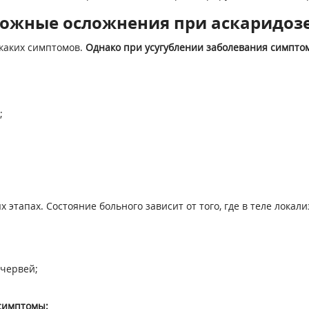
ожные осложнения при аскаридоз
каких симптомов.
Однако при усугублении заболевания симпто
;
тапах. Состояние больного зависит от того, где в теле локал
червей;
симптомы: