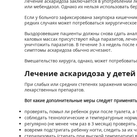
Лечение аскаридоза заключается в употреблении л
или мебендазол. Однако их нельзя использовать б
Если у больного зафиксирована закупорка кишечник
редких случаях может потребоваться хирургическое
Выздоровевшие пациенты должны снова сдать анали
каловых массах присутствуют яйца паразитов, леч
уничтожить паразитов. В течение 3-х недель после
симптомы аскаридоза обычно исчезают.
Вмешательство хирурга, однако, может потребоват
Лечение аскаридоза у детей
При слабых или средних степенях заражения можно
лекарственных препаратов.
Вот какие дополнительные меры следует применять
проверять, помыл ли ребенок руки после туалета, а 
соблюдать технологические и температурные норм
регулярно (не менее чем раз в 3 месяца) проверят
вовремя подстригать ребенку ногти, следить за их ч
стерилизовать (стирать при высокой температуре)