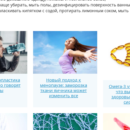
 чаще убирать, мыть полы, дезинфицировать поверхность ванны 
оласкивать кипятком с содой, протирать лимонным соком, мыть
пластика
Новый подход к
то говорят
менопаузе: заморозка
Омега-3 v
ты
ткани яичника может
что вы
изменить все
здоровь
си