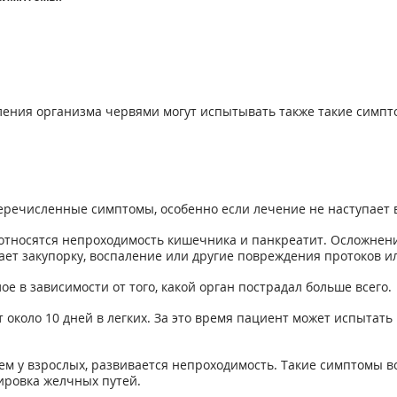
ения организма червями могут испытывать также такие симпт
перечисленные симптомы, особенно если лечение не наступает 
относятся непроходимость кишечника и панкреатит. Осложнения
ает закупорку, воспаление или другие повреждения протоков и
е в зависимости от того, какой орган пострадал больше всего.
около 10 дней в легких. За это время пациент может испытать 
м у взрослых, развивается непроходимость. Такие симптомы во
ировка желчных путей.