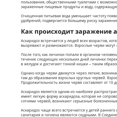
пользования, общественными туалетами с возможно
зараженные пищевые продукты и воду, содержащую
Очищенная питьевая вода уменьшает частоту появл
удобрений, подвергается большему риску заражения
Как происходит заражение 
Аскаридоз встречается у людей всех возрастов, хот
вызревают и размножаются. Взрослые черви могут с
После того, как личинки попали в организм человек
течение следующих нескольких дней личинки перехо
в желудок и достигают тонкой кишки – таким образо
Однако когда черви движутся через легкие, возник
там до образования взрослых круглых червей. Взро
Продолжительность жизни червя составляет от 10 д
Аскаридоз является одним из наиболее распростра
имеет легкую форму аскаридоза, которая не сопрово
сотнями червей, возникают серьезные болезненны
Аскаридоз чаще всего встречается у детей раннего 
санитария и гигиена являются скудными. В Соедине