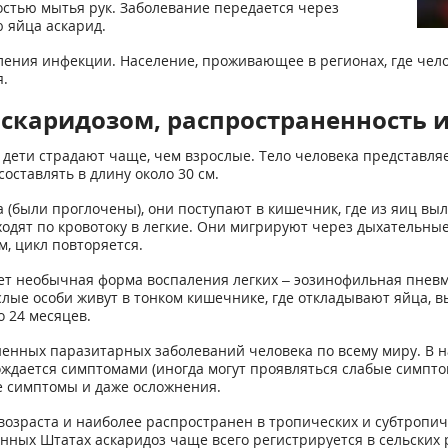
стью мытья рук. Заболевание передается через
 яйца аскарид.
ения инфекции. Население, проживающее в регионах, где чело
.
аскаридозом, распространенность
я дети страдают чаще, чем взрослые. Тело человека представля
оставлять в длину около 30 см.
а (были проглочены), они поступают в кишечник, где из яиц вы
дят по кровотоку в легкие. Они мигрируют через дыхательные
м, цикл повторяется.
ает необычная форма воспаления легких – эозинофильная пнев
слые особи живут в тонком кишечнике, где откладывают яйца, в
о 24 месяцев.
ненных паразитарных заболеваний человека по всему миру. В 
ждается симптомами (иногда могут проявляться слабые симптомы
е симптомы и даже осложнения.
возраста и наиболее распространен в тропических и субтропичес
нных Штатах аскаридоз чаще всего регистрируется в сельских 