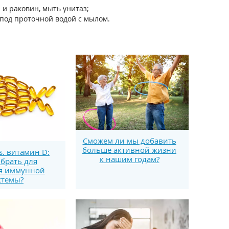
и раковин, мыть унитаз;
 под проточной водой с мылом.
Сможем ли мы добавить
больше активной жизни
s. витамин D:
к нашим годам?
брать для
я иммунной
стемы?