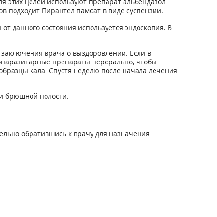
я этих целей используют препарат альбендазол
в подходит Пирантел памоат в виде суспензии.
от данного состояния используется эндоскопия. В
 заключения врача о выздоровлении. Если в
вопаразитарные препараты перорально, чтобы
 образцы кала. Спустя неделю после начала лечения
ии брюшной полости.
тельно обратившись к врачу для назначения