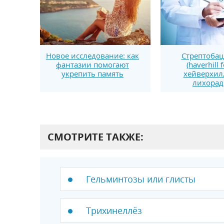
Новое исследование: как
Стрептобац
фантазии помогают
(haverhill 
укрепить память
хейверхил
лихорад
СМОТРИТЕ ТАКЖЕ:
Гельминтозы или глисты
Трихинеллёз