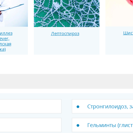
Шис
иллез
Лептоспироз
fever,
лская
ка)
Стронгилоидоз, 
Гельминты (глист