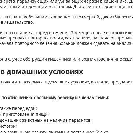
екарств, парализующих или убивающих червей в кишечнике. Дл
еременным и кормящим женщинам. Для этой категории пациенто
а, вызванная большим скопление в нем червей, для избавления 
 вмешательство.
з на наличие аскарид в течение 3 месяцев после выписки или
ение проводят повторно. Врачи, как правило, назначают проти
 начала повторного лечения больной должен сдавать на анализ
ься в случае обструкции кишечника или возникновения инфекц
 в домашних условиях
 вылечить аскаридоз в домашних условиях, конечно, предвари
 по отношению к больному ребенку и членам семьи:
также перед едой;
ы приготовления пищи;
ь домашних животных на наличие паразитов;
истотой;
 всю домашнюю одежду, пижамы и постельное белье;