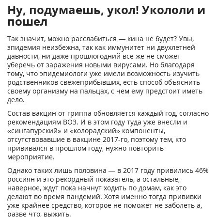
Ну, подумаешь, укол! Укололи и
пошел
Так значит, можно расслабиться — кина не будет? Увы,
эпидемия неизбежна, так как иммунитет ни двухлетней
давности, ни даже прошлогодний все же не сможет
уберечь от заражения новыми вирусами. Но благодаря
тому, что эпидемиологи уже имели возможность изучить
родственников свежеприбывших, есть способ объяснить
своему организму на пальцах, с чем ему предстоит иметь
дело.
Состав вакцин от гриппа обновляется каждый год, согласно
рекомендациям ВОЗ. И в этом году туда уже внесли и
«сингапурский» и «колорадский» компоненты,
отсутствовавшие в вакцине 2017-го, поэтому тем, кто
прививался в прошлом году, нужно повторить
мероприятие.
Однако таких лишь половина — в 2017 году привились 46%
россиян и это рекордный показатель, а остальные,
наверное, ждут пока начнут ходить по домам, как это
делают во время пандемий. Хотя именно тогда прививки
уже крайнее средство, которое не поможет не заболеть а,
разве что, выжить.