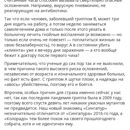
считанные часы способен вызывать смертельно опасные
осложнения. Например, вирусную пневмонию, не
реагирующую на антибиотики.
Так что если человек, заболевший гриппом B, может три
дня ходить на работу, а потом неделю заниматься
самолечением дома и только после этого уехать в
больничку лечить гнойные воспаления (и возможно — но
только если очень не повезет! — поплатиться жизнью за
свою безалаберность), то вирус А в состоянии убить
«клиента» уже к вечеру дня заражения — а кто вообще
бежит к доктору после первого чиха?
Примечательно, что ученые до сих пор так и не выяснили,
в чем причина такого высокого риска осложнений,
независимо от возраста и изначального здоровья больных,
но факт есть факт. С гриппом А шутки плохи, а надежды на
«авось» убийственны, поэтому его и боятся.
Впрочем, особых причин для страха именно сейчас у нас
нет, так как последняя пандемия гриппа была в 2009 году,
поэтому всего спустя девять лет никаких ужасных мутантов
не предвидится. Наш новый знакомец «Сингапур»
незначительно отличается от «Сингапура» 2016-го года, а
«Колорадо» тем более похож на своего прошлогоднего
собрата, хотя и не идентичен ему.