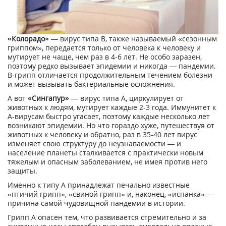
«Колорадо»
— вирус типа B, также называемый «сезонным
гриппом», передается только от человека к человеку и
мутирует не чаще, чем раз в 4-6 лет. Не особо заразен,
поэтому редко вызывает эпидемии и никогда — пандемии.
B-грипп отличается продолжительным течением болезни
и может вызывать бактериальные осложнения.
А вот
«Сингапур»
— вирус типа А, циркулирует от
животных к людям, мутирует каждые 2-3 года. Иммунитет к
А-вирусам быстро угасает, поэтому каждые несколько лет
возникают эпидемии. Но что гораздо хуже, путешествуя от
животных к человеку и обратно, раз в 35-40 лет вирус
изменяет свою структуру до неузнаваемости — и
население планеты сталкивается с практически новым
тяжелым и опасным заболеванием, не имея против него
защиты.
Именно к типу А принадлежат печально известные
«птичий грипп», «свиной грипп» и, наконец, «испанка» —
причина самой чудовищной пандемии в истории.
Грипп А опасен тем, что развивается стремительно и за