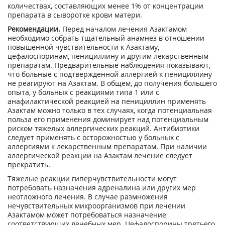
количествах, составляющих менее 1% от концентрации
препарата в сыворотке крови матери.
Рекомендации.
Перед началом лечения Азактамом
необходимо собрать тщательный анамнез в отношении
повышенной чувствительности к Азактаму,
цефалоспоринам, пенициллину и другим лекарственным
препаратам. Предварительные наблюдения показывают,
что больные с подтвержденной аллергией к пенициллину
не реагируют на Азактам. В общем, до получения большего
опыта, у больных с реакциями типа 1 или с
анафилактической реакцией на пенициллин применять
Азактам можно только в тех случаях, когда потенциальная
польза его применения доминирует над потенциальным
риском тяжелых аллергических реакций. Антибиотики
следует применять с осторожностью у больных с
аллергиями к лекарственным препаратам. При наличии
аллергической реакции на Азактам лечение следует
прекратить.
Тяжелые реакции гиперчувствительности могут
потребовать назначения адреналина или других мер
неотложного лечения. В случае размножения
нечувствительных микроорганизмов при лечении
Азактамом может потребоваться назначение
соответствующих лечебных мер. Цефалоспорины третьего