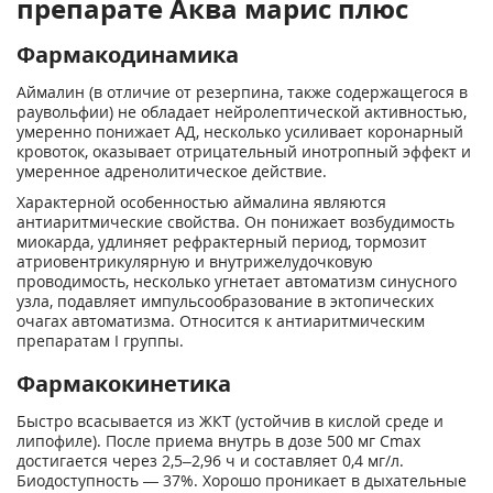
препарате Аква марис плюс
Фармакодинамика
Аймалин (в отличие от резерпина, также содержащегося в
раувольфии) не обладает нейролептической активностью,
умеренно понижает АД, несколько усиливает коронарный
кровоток, оказывает отрицательный инотропный эффект и
умеренное адренолитическое действие.
Характерной особенностью аймалина являются
антиаритмические свойства. Он понижает возбудимость
миокарда, удлиняет рефрактерный период, тормозит
атриовентрикулярную и внутрижелудочковую
проводимость, несколько угнетает автоматизм синусного
узла, подавляет импульсообразование в эктопических
очагах автоматизма. Относится к антиаритмическим
препаратам I группы.
Фармакокинетика
Быстро всасывается из ЖКТ (устойчив в кислой среде и
липофиле). После приема внутрь в дозе 500 мг C
max
достигается через 2,5–2,96 ч и составляет 0,4 мг/л.
Биодоступность — 37%. Хорошо проникает в дыхательные