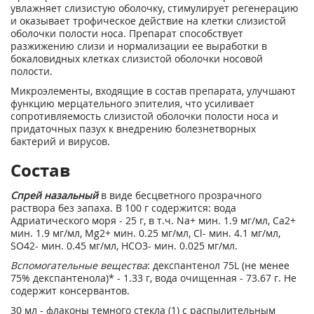
увлажняет слизистую оболочку, стимулирует регенерацию
и оказывает трофическое действие на клетки слизистой
оболочки полости носа. Препарат способствует
разжижению слизи и нормализации ее выработки в
бокаловидных клетках слизистой оболочки носовой
полости.
Микроэлементы, входящие в состав препарата, улучшают
функцию мерцательного эпителия, что усиливает
сопротивляемость слизистой оболочки полости носа и
придаточных пазух к внедрению болезнетворных
бактерий и вирусов.
Состав
Спрей назальный
в виде бесцветного прозрачного
раствора без запаха. В 100 г содержится: вода
Адриатического моря - 25 г, в т.ч. Na
+
мин. 1.9 мг/мл, Ca
2+
мин. 1.9 мг/мл, Mg
2+
мин. 0.25 мг/мл, Cl- мин. 4.1 мг/мл,
SO42- мин. 0.45 мг/мл, HCO3- мин. 0.025 мг/мл.
Вспомогательные вещества
: декспантенол 75L (не менее
75% декспантенола)* - 1.33 г, вода очищенная - 73.67 г. Не
содержит консервантов.
30 мл - флаконы темного стекла (1) с распылительным