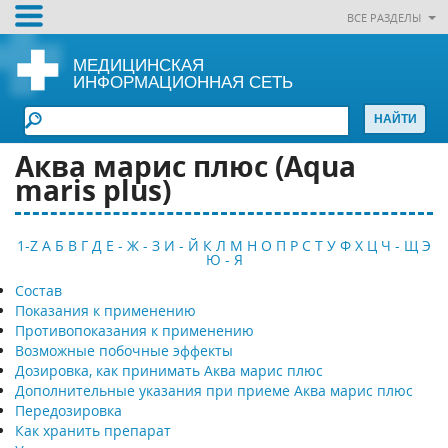
ВСЕ РАЗДЕЛЫ
МЕДИЦИНСКАЯ
ИНФОРМАЦИОННАЯ СЕТЬ
Аква марис плюс (Аqua
maris plus)
1-Z
А
Б
В
Г
Д
Е - Ж - З
И - Й
К
Л
М
Н
О
П
Р
С
Т
У
Ф
Х
Ц
Ч - Щ
Э
Ю - Я
Состав
Показания к применению
Противопоказания к применению
Возможные побочные эффекты
Дозировка, как принимать Аква марис плюс
Дополнительные указания при приеме Аква марис плюс
Передозировка
Как хранить препарат