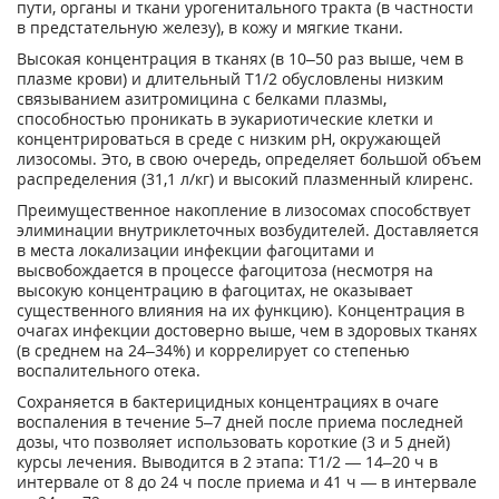
пути, органы и ткани урогенитального тракта (в частности
в предстательную железу), в кожу и мягкие ткани.
Высокая концентрация в тканях (в 10–50 раз выше, чем в
плазме крови) и длительный T
1/2
обусловлены низким
связыванием азитромицина с белками плазмы,
способностью проникать в эукариотические клетки и
концентрироваться в среде с низким pH, окружающей
лизосомы. Это, в свою очередь, определяет большой объем
распределения (31,1 л/кг) и высокий плазменный клиренс.
Преимущественное накопление в лизосомах способствует
элиминации внутриклеточных возбудителей. Доставляется
в места локализации инфекции фагоцитами и
высвобождается в процессе фагоцитоза (несмотря на
высокую концентрацию в фагоцитах, не оказывает
существенного влияния на их функцию). Концентрация в
очагах инфекции достоверно выше, чем в здоровых тканях
(в среднем на 24–34%) и коррелирует со степенью
воспалительного отека.
Сохраняется в бактерицидных концентрациях в очаге
воспаления в течение 5–7 дней после приема последней
дозы, что позволяет использовать короткие (3 и 5 дней)
курсы лечения. Выводится в 2 этапа: T
1/2
— 14–20 ч в
интервале от 8 до 24 ч после приема и 41 ч — в интервале