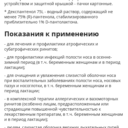
устройством и защитной крышкой - пачки картонные.
* Декспантенол 75L - водный раствор, содержащий не
менее 75% (R)-пантенола, стабилизированного
приблизительно 1% D-пантолактона.
Показания к применению
- для лечения и профилактики атрофических и
субатрофических ринитов;
- для профилактики инфекций полости носа в осенне-
зимний период (в т.ч. беременным женщинам и в период
лактации);
- для очищения и увлажнения слизистой оболочки носа
при воспалительных заболеваниях полости носа, носовых
пазух и носоглотки, в т.ч. беременным женщинам и в
период лактации;
- в комплексной терапии аллергических и вазомоторных
ринитов (особенно лицам, предрасположенным или
страдающим повышенной чувствительностью к
лекарственным препаратам, в т.ч. беременным женщинам
и в период лактации);
- людям, слизистая оболочка верхних дыхательных путей