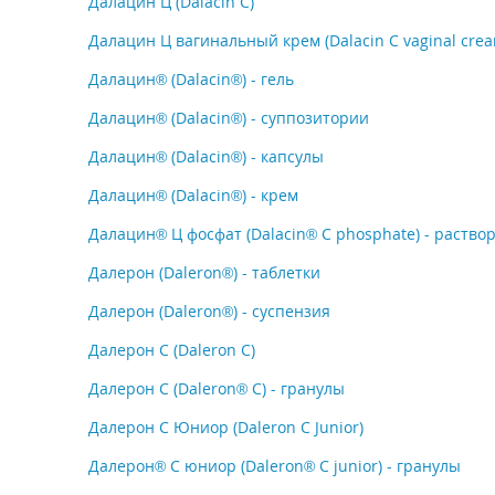
Далацин Ц (Dalacin C)
Далацин Ц вагинальный крем (Dalacin C vaginal crea
Далацин® (Dalacin®) - гель
Далацин® (Dalacin®) - суппозитории
Далацин® (Dalacin®) - капсулы
Далацин® (Dalacin®) - крем
Далацин® Ц фосфат (Dalacin® C phosphate) - раство
Далерон (Daleron®) - таблетки
Далерон (Daleron®) - суспензия
Далерон C (Daleron C)
Далерон С (Daleron® C) - гранулы
Далерон С Юниор (Daleron C Junior)
Далерон® C юниор (Daleron® C junior) - гранулы