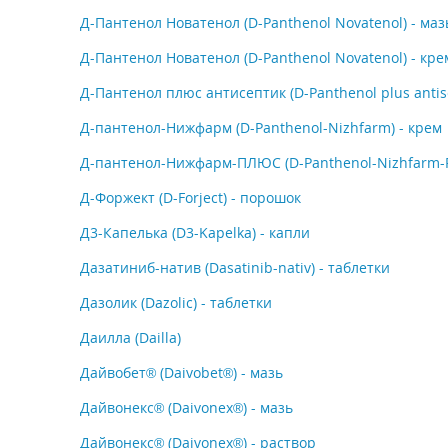
Д-Пантенол Новатенол (D-Panthenol Novatenol) - маз
Д-Пантенол Новатенол (D-Panthenol Novatenol) - кре
Д-Пантенол плюс антисептик (D-Panthenol plus antise
Д-пантенол-Нижфарм (D-Panthenol-Nizhfarm) - крем
Д-пантенол-Нижфарм-ПЛЮС (D-Panthenol-Nizhfarm-Pl
Д-Форжект (D-Forject) - порошок
Д3-Капелька (D3-Kapelka) - капли
Дaзатиниб-натив (Dasatinib-nativ) - таблетки
Дазолик (Dazolic) - таблетки
Даилла (Dailla)
Дайвобет® (Daivobet®) - мазь
Дайвонекс® (Daivonex®) - мазь
Дайвонекс® (Daivonex®) - раствор