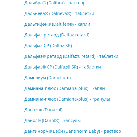
Далибра® (Dalibra) - раствор
Дальнева® (Dalneva®) - таблетки
Дальтифэн® (Daltifen®) - капли
Дальфаз ретард (Dalfaz retard)
Дальфаз СР (Dalfaz SR)
Дальфаз® ретард (Dalfaz® retard) - таблетки
Дальфаз® СР (Dalfaz® SR) - таблетки
Дамелиум (Damelium)
Дамиана-плюс (Damiana-plus) - капли
Дамиана-плюс (Damiana-plus) - гранулы
Даназол (Danazol)
Данол® (Danol®) - капсулы
Дантинорм® Бэби (Dantinorm Baby) - раствор