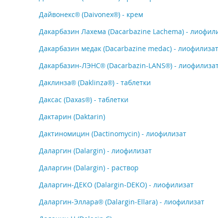
Дайвонекс® (Daivonex®) - крем
Дакарбазин Лахема (Dacarbazine Lachema) - лиофил
Дакарбазин медак (Dacarbazine medac) - лиофилиза
Дакарбазин-ЛЭНС® (Dacarbazin-LANS®) - лиофилиза
Даклинза® (Daklinza®) - таблетки
Даксас (Daxas®) - таблетки
Дактарин (Daktarin)
Дактиномицин (Dactinomycin) - лиофилизат
Даларгин (Dalargin) - лиофилизат
Даларгин (Dalargin) - раствор
Даларгин-ДЕКО (Dalargin-DEKO) - лиофилизат
Даларгин-Эллара® (Dalargin-Ellara) - лиофилизат