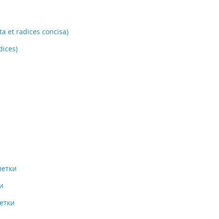
 et radices concisa)
ices)
летки
и
летки