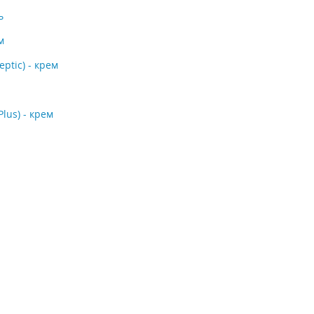
ь
м
ptic) - крем
us) - крем