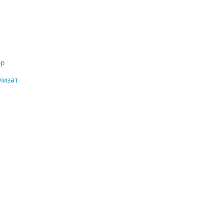
ор
лизат