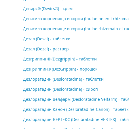
Девирс® (Devirs®) - крем
Девясила корневища и корни (Inulae helenii rhizomata
Девясила корневище и корни (Inulae rhizomata et rad
Дезал (Desal) - таблетки
Дезал (Dezal) - раствор
Дезгриппин® (Dezgrippin) - таблетки
ДезГриппин® (DezGrippin) - порошок
Дезлоратадин (Desloratadine) - таблетки
Дезлоратадин (Desloratadine) - сироп
Дезлоратадин Велфарм (Desloratadine Velfarm) - таб
Дезлоратадин Канон (Desloratadine-Canon) - таблетк
Дезлоратадин-ВЕРТЕКС (Desloratadine-VERTEX) - таб