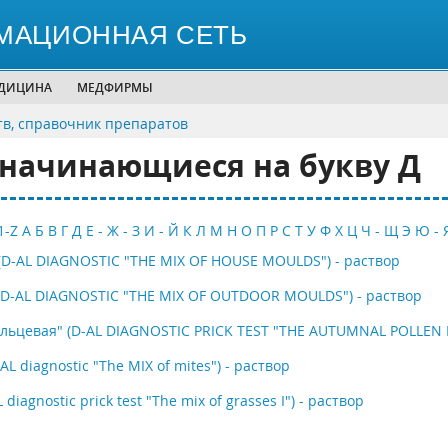
МАЦИОННАЯ СЕТЬ
ЕДИЦИНА
МЕДФИРМЫ
тв, справочник препаратов
 начинающиеся на букву Д
1-Z
А
Б
В
Г
Д
Е - Ж - З
И - Й
К
Л
М
Н
О
П
Р
С
Т
У
Ф
Х
Ц
Ч - Щ
Э
Ю - 
(D-AL DIAGNOSTIC "THE MIX OF HOUSE MOULDS") - раствор
(D-AL DIAGNOSTIC "THE MIX OF OUTDOOR MOULDS") - раствор
льцевая" (D-AL DIAGNOSTIC PRICK TEST "THE AUTUMNAL POLLEN M
 diagnostic "The MIX of mites") - раствор
iagnostic prick test "The mix of grasses I") - раствор