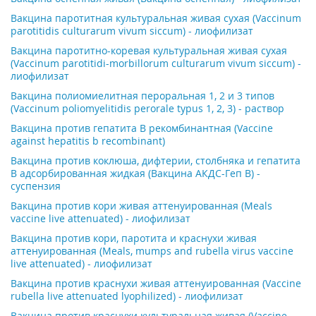
Вакцина паротитная культуральная живая сухая (Vaccinum
parotitidis culturarum vivum siccum) - лиофилизат
Вакцина паротитно-коревая культуральная живая сухая
(Vaccinum parotitidi-morbillorum culturarum vivum siccum) -
лиофилизат
Вакцина полиомиелитная пероральная 1, 2 и 3 типов
(Vaccinum poliomyelitidis perorale typus 1, 2, 3) - раствор
Вакцина против гепатита B рекомбинантная (Vaccine
against hepatitis b recombinant)
Вакцина против коклюша, дифтерии, столбняка и гепатита
В адсорбированная жидкая (Вакцина АКДС-Геп В) -
суспензия
Вакцина против кори живая аттенуированная (Meals
vaccine live attenuated) - лиофилизат
Вакцина против кори, паротита и краснухи живая
аттенуированная (Meals, mumps and rubella virus vaccine
live attenuated) - лиофилизат
Вакцина против краснухи живая аттенуированная (Vaccine
rubella live attenuated lyophilized) - лиофилизат
Вакцина против краснухи культуральная живая (Vaccine