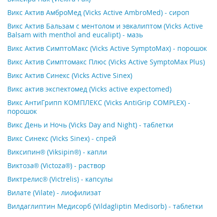
Викс Актив АмброМед (Vicks Active AmbroMed) - сироп
Викс Актив Бальзам с ментолом и эвкалиптом (Vicks Active
Balsam with menthol and eucalipt) - мазь
Викс Актив СимптоМакс (Vicks Active SymptoMax) - порошок
Викс Актив Симптомакс Плюс (Vicks Active SymptoMax Plus)
Викс Актив Синекс (Vicks Active Sinex)
Викс актив экспектомед (Vicks active expectomed)
Викс АнтиГрипп КОМПЛЕКС (Vicks AntiGrip COMPLEX) -
порошок
Викс День и Ночь (Vicks Day ­and­ Night) - таблетки
Викс Синекс (Vicks Sinex) - спрей
Виксипин® (Viksipin®) - капли
Виктоза® (Victoza®) - раствор
Виктрелис® (Victrelis) - капсулы
Вилате (Vilate) - лиофилизат
Вилдаглиптин Медисорб (Vildagliptin Medisorb) - таблетки