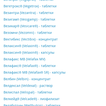
Вегетрокс® (Vegetrox) - таблетки
Везантра (Vezantra) - таблетки
Везигамп (Vesigamp) - таблетки
Везикар® (Vesicare®) - таблетки
Везомни (Vezomni) - таблетки
Вектибикс (Vectibix) - концентрат
Велаксин® (Velaxin®) - таблетки
Велаксин® (Velaxin®) - капсулы
Велафакс МВ (Velafax MV)
Велафакс® (Velafax®) - таблетки
Велафакс® МВ (Velafax® SR) - капсулы
Велбин (Velbin) - концентрат
Велдексал (Veldexal) - раствор
Велиспал (Velispal) - таблетки
Велкейд® (Velcade®) - лиофилизат
Веллбутрин (Wellbutrin) - таблетки