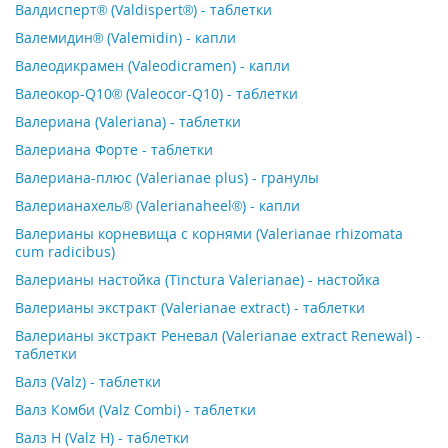
Валдисперт® (Valdispert®) - таблетки
Валемидин® (Valemidin) - капли
Валеодикрамен (Valeodicramen) - капли
Валеокор-Q10® (Valeocor-Q10) - таблетки
Валериана (Valeriana) - таблетки
Валериана Форте - таблетки
Валериана-плюс (Valerianae plus) - гранулы
Валерианахель® (Valerianaheel®) - капли
Валерианы корневища с корнями (Valerianae rhizomata
cum radicibus)
Валерианы настойка (Tinctura Valerianae) - настойка
Валерианы экстракт (Valerianae extract) - таблетки
Валерианы экстракт Реневал (Valerianae extract Renewal) -
таблетки
Валз (Valz) - таблетки
Валз Комби (Valz Combi) - таблетки
Валз Н (Valz H) - таблетки