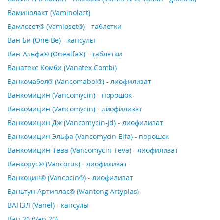
Ваминолакт (Vaminolact)
Вамлосет® (Vamloset®) - таблетки
Ван Би (One Be) - капсулы
Ван-Альфа® (Onealfa®) - таблетки
Ванатекс Комби (Vanatex Combi)
Ванкомабол® (Vancomabol®) - лиофилизат
Ванкомицин (Vancomycin) - порошок
Ванкомицин (Vancomycin) - лиофилизат
Ванкомицин Дж (Vancomycin-Jd) - лиофилизат
Ванкомицин Эльфа (Vancomycin Elfa) - порошок
Ванкомицин-Тева (Vancomycin-Teva) - лиофилизат
Ванкорус® (Vancorus) - лиофилизат
Ванкоцин® (Vancocin®) - лиофилизат
Ваньтун Артиплас® (Wantong Artyplas)
ВАНЭЛ (Vanel) - капсулы
Вап 20 (Vap 20)