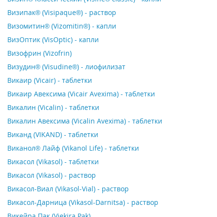
Визипак® (Visipaque®) - раствор
Визомитин® (Vizomitin®) - капли
ВизОптик (VisOptic) - капли
Визофрин (Vizofrin)
Визудин® (Visudine®) - лиофилизат
Викаир (Vicair) - таблетки
Викаир Авексима (Vicair Avexima) - таблетки
Викалин (Vicalin) - таблетки
Викалин Авексима (Vicalin Avexima) - таблетки
Виканд (VIKAND) - таблетки
Виканол® Лайф (Vikanol Life) - таблетки
Викасол (Vikasol) - таблетки
Викасол (Vikasol) - раствор
Викасол-Виал (Vikasol-Vial) - раствор
Викасол-Дарница (Vikasol-Darnitsa) - раствор
Викейра Пак (Viekira Pak)