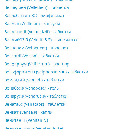
Велледиен (Velledien) - таблетки
Веллобактин-В® - лиофилизат
Велмен (Wellman) - капсулы
Велметия® (Velmetia®) - таблетки
Велмиб®3.5 (Velmib 3.5) - лиофилизат
Велпенем (Velpenem) - порошок
Велсон® (Velson) - таблетки
Велферрум (Velferrum) - раствор
Вельфоро® 500 (Velphoro® 500) - таблетки
Вемлиди® (Vemlidi) - таблетки
Венабос® (Venabos®) - гель
Венарус® (Venarus®) - таблетки
Венатабс (Venatabs) - таблетки
Венза® (Vensa®) - капли
Венитан Н (Venitan N)
Венитан форте (Venitan forte)