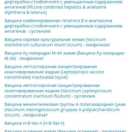
дифтерийно-столбнячного с уменьшенным содержанием
антигенов (Vfccine combined hepatitis & anatoxine
diphtheria & tetanus)
Вакцина комбинированная гепатита В и анатоксина
дифтерийно-столбнячного с уменьшенным содержанием
антигенов - суспензия
Вакцина коревая культуральная живая (Vaccinum
morbillorum culturarum vivum siccum) - лиофилизат
Вакцина Ку-лихорадки М-44 живая (Вакцина Ку-лихорадки
М-44) - лиофилизат
Вакцина лептоспирозная концентрированая
инактивированная жидкая (Leptospirosis vaccine
concentrated inactivated liquid)
Вакцина лептоспирозная концентрированная
инактивированная жидкая (Vaccinum Leptospirosum
concentratum inactivum fluidum) - суспензия
Вакцина менингококковая группы А полисахаридная сухая
(Vaccinum meningococcium gruppae A polysaccharidicum
siccum) - лиофилизат
Вакцина Н-В-Vax II (H-B-Vax II)
Вакцина оспенная живая (Вакцина оспенная) - лиофилизат