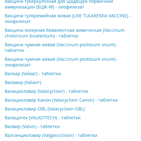
Вакцина туберкулезная для щадящей первичной
иммунизации (БЦЖ-М) - лиофилизат
Вакцина туляремийная живая (LIVE TULAREMIA VACCINE) -
лиофилизат
Вакцина холерная бивалентная химическая (Vaccinum
cholericum bivalentum) - таблетки
Вакцина чумная живая (Vaccinum pestosum vivum) -
таблетки
Вакцина чумная живая (Vaccinum pestosum vivum) -
лиофилизат
Валаар (Valaar) - таблетки
Валавир (Valavir)
Валацикловир (Valacyclovir) - таблетки
Валацикловир Канон (Valacyclovir Canon) - таблетки
Валацикловир-OBL (Valacyclovir-OBL)
Валацитек (VALACITECH) - таблетки
Валвир (Valvir) - таблетки
Валганцикловир (Valganciclovir) - таблетки