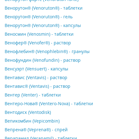
Венорутон® (Venoruton®) - таблетки
Венорутон® (Venoruton®) - гель
Венорутон® (Venoruton®) - капсулы
Веносмин (Venosmin) - таблетки
Венофер® (Venofer®) - раствор
Венофлебин® (Venophlebin®) - гранулы
Венофундин (Venofundin) - раствор
Венсуэрт (Vensuert) - капсулы
Вентавис (Ventavis) - раствор
Вентавис® (Ventavis) - раствор
Вентер (Venter) - таблетки
Вентеро-Нова® (Ventero-Nova) - таблетки
Вентодиск (Ventodisk)
Вепикомбин (Vepicombin)
Вепрена® (Veprena®) - спрей
Верапамил (Verapamil) - таблетки