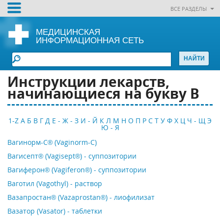
ВСЕ РАЗДЕЛЫ
МЕДИЦИНСКАЯ
ИНФОРМАЦИОННАЯ СЕТЬ
Инструкции лекарств,
начинающиеся на букву В
1-Z
А
Б
В
Г
Д
Е - Ж - З
И - Й
К
Л
М
Н
О
П
Р
С
Т
У
Ф
Х
Ц
Ч - Щ
Э
Ю - Я
Вагинорм-С® (Vaginorm-C)
Вагисепт® (Vagisept®) - суппозитории
Вагиферон® (Vagiferon®) - суппозитории
Ваготил (Vagothyl) - раствор
Вазапростан® (Vazaprostan®) - лиофилизат
Вазатор (Vasator) - таблетки