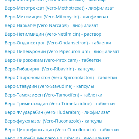
Веро-Метотрексат (Vero-Methotrexat) - лиофилизат
Веро-Митомицин (Vero-Mitomycin) - лиофилизат
Веро-Наркап® (Vero-Narcap®) - лиофилизат
Веро-Нетилмицин (Vero-Netilmicin) - раствор
Веро-Ондансетрон (Vero-Ondansetron) - таблетки
Веро-Пипекуроний (Vero-Pipecuronium) - лиофилизат
Веро-Пироксикам (Vero-Piroxicam) - таблетки
Веро-Рибавирин (Vero-Ribavirin) - капсулы
Веро-Спиронолактон (Vero-Spironolacton) - таблетки
Веро-Ставудин (Vero-Stavudine) - капсулы
Веро-Тамоксифен (Vero-Tamoxifen) - таблетки
Веро-Триметазидин (Vero-Trimetazidine) - таблетки
Веро-Флударабин (Vero-Fludarabin) - лиофилизат
Веро-флуконазол (Vero-Fluconazole) - капсулы
Веро-Ципрофлоксацин (Vero-Ciprofloxacin) - таблетки
Веро-Эпирубицин (Vero-Epirubicin) - лиофилизат