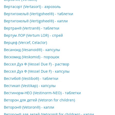
Вертасорт (Vertasort) - аэрозоль
Вертигохель® (Vertigoheel®) - таблетки
Вертигохель® (Vertigoheel®) - капли
Вертран® (Vertran®) - таблетки
Вертум ЛОР (Vertum LOR) - спрей
Верцеф (Vercef, Celaclor)
Весаноид (Vesanoid®) - капсулы
Вескомид (Veskomid) - порошок
Вессел Дуэ Ф (Vessel Due F) - раствор
Вессел Дуэ Ф (Vessel Due F) - капсулы
Вестибо® (Vestibo®) - таблетки
Вестикап (Vestikap) - капсулы
Вестинорм-НЕО (Vestinorm-NEO) - таблетки
Веторон для детей (Vetoron for children)
Веторон® (Vetoron®) - капли
Веторон® для детей (Vetoron® for children) - капли