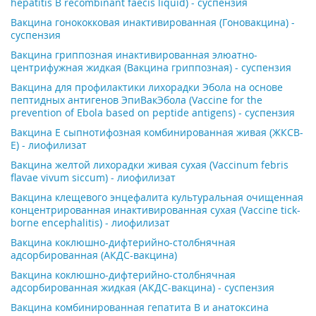
hepatitis B recombinant faecis liquid) - суспензия
Вакцина гонококковая инактивированная (Гоновакцина) -
суспензия
Вакцина гриппозная инактивированная элюатно-
центрифужная жидкая (Вакцина гриппозная) - суспензия
Вакцина для профилактики лихорадки Эбола на основе
пептидных антигенов ЭпиВакЭбола (Vaccine for the
prevention of Ebola based on peptide antigens) - суспензия
Вакцина Е сыпнотифозная комбинированная живая (ЖКСВ-
Е) - лиофилизат
Вакцина желтой лихорадки живая сухая (Vaccinum febris
flavae vivum siccum) - лиофилизат
Вакцина клещевого энцефалита культуральная очищенная
концентрированная инактивированная сухая (Vaccine tick-
borne encephalitis) - лиофилизат
Вакцина коклюшно-дифтерийно-столбнячная
адсорбированная (АКДС-вакцина)
Вакцина коклюшно-дифтерийно-столбнячная
адсорбированная жидкая (АКДС-вакцина) - суспензия
Вакцина комбинированная гепатита B и анатоксина