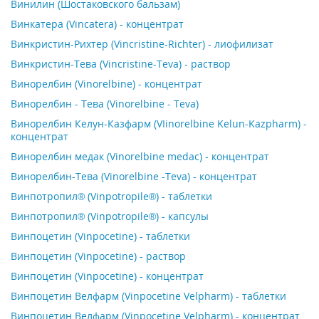
Винилин (Шостаковского бальзам)
Винкатера (Vincatera) - концентрат
Винкристин-Рихтер (Vincristine-Richter) - лиофилизат
Винкристин-Тева (Vincristine-Teva) - раствор
Винорелбин (Vinorelbine) - концентрат
Винорелбин - Тева (Vinorelbine - Teva)
Винорелбин Келун-Казфарм (VIinorelbine Kelun-Kazpharm) -
концентрат
Винорелбин медак (Vinorelbine medac) - концентрат
Винорелбин-Тева (Vinorelbine -Teva) - концентрат
Винпотропил® (Vinpotropile®) - таблетки
Винпотропил® (Vinpotropile®) - капсулы
Винпоцетин (Vinpocetine) - таблетки
Винпоцетин (Vinpocetine) - раствор
Винпоцетин (Vinpocetine) - концентрат
Винпоцетин Велфарм (Vinpocetine Velpharm) - таблетки
Винпоцетин Велфарм (Vinpocetine Velpharm) - концентрат