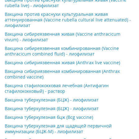
rubella live) - лиофилизат
Вакцина против краснухи культуральная живая
аттенуированная (Vaccine rubella cultural live attenuated) -
лиофилизат
Вакцина сибиреязвенная живая (Vaccine anthracicum
vivum) - лиофилизат
Вакцина сибиреязвенная комбинированная (Vaccine
anthracicum combined fluid) - лиофилизат
Вакцина сибириязвенная живая (Anthrax live vaccine)
Вакцина сибириязвенная комбинированная (Anthrax
combined vaccine)
Вакцина стафилококковая лечебная (Антифагин
стафилококковый) - раствор
Вакцина туберкулезная (БЦЖ) - лиофилизат
Вакцина туберкулезная (БЦЖ) - лиофилизат
Вакцина туберкулезная бцж (Bcg vaccine)
Вакцина туберкулезная для щадящей первичной
иммунизации (БЦЖ-М) - лиофилизат