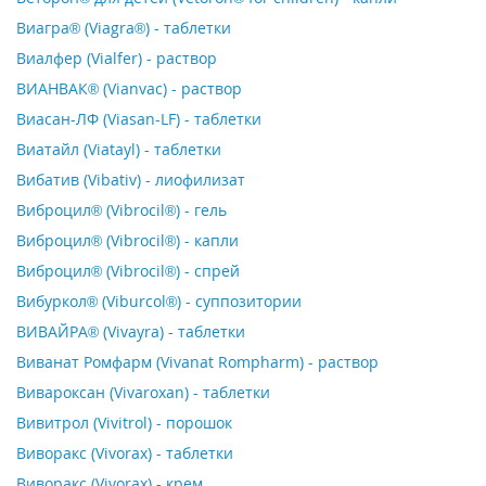
Виагра® (Viagra®) - таблетки
Виалфер (Vialfer) - раствор
ВИАНВАК® (Vianvac) - раствор
Виасан-ЛФ (Viasan-LF) - таблетки
Виатайл (Viatayl) - таблетки
Вибатив (Vibativ) - лиофилизат
Виброцил® (Vibrocil®) - гель
Виброцил® (Vibrocil®) - капли
Виброцил® (Vibrocil®) - спрей
Вибуркол® (Viburcol®) - суппозитории
ВИВАЙРА® (Vivayra) - таблетки
Виванат Ромфарм (Vivanat Rompharm) - раствор
Вивароксан (Vivaroxan) - таблетки
Вивитрол (Vivitrol) - порошок
Виворакс (Vivorax) - таблетки
Виворакс (Vivorax) - крем