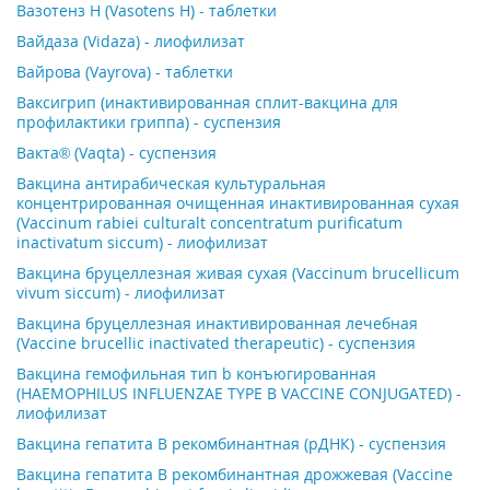
Вазотенз Н (Vasotens H) - таблетки
Вайдаза (Vidaza) - лиофилизат
Вайрова (Vayrova) - таблетки
Ваксигрип (инактивированная сплит-вакцина для
профилактики гриппа) - суспензия
Вакта® (Vaqta) - суспензия
Вакцина антирабическая культуральная
концентрированная очищенная инактивированная сухая
(Vaccinum rabiei culturalt concentratum purificatum
inactivatum siccum) - лиофилизат
Вакцина бруцеллезная живая сухая (Vaccinum brucellicum
vivum siccum) - лиофилизат
Вакцина бруцеллезная инактивированная лечебная
(Vaccine brucellic inactivated therapeutic) - суспензия
Вакцина гемофильная тип b конъюгированная
(HAEMOPHILUS INFLUENZAE TYPE B VACCINE CONJUGATED) -
лиофилизат
Вакцина гепатита В рекомбинантная (рДНК) - суспензия
Вакцина гепатита В рекомбинантная дрожжевая (Vaccine