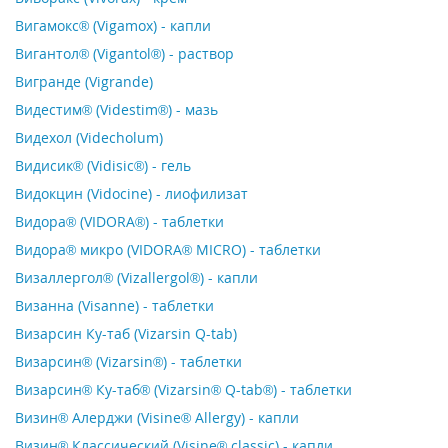
Вигамокс® (Vigamox) - капли
Вигантол® (Vigantol®) - раствор
Вигранде (Vigrande)
Видестим® (Videstim®) - мазь
Видехол (Videcholum)
Видисик® (Vidisic®) - гель
Видокцин (Vidocine) - лиофилизат
Видора® (VIDORA®) - таблетки
Видора® микро (VIDORA® MICRO) - таблетки
Визаллергол® (Vizallergol®) - капли
Визанна (Visanne) - таблетки
Визарсин Ку-таб (Vizarsin Q-tab)
Визарсин® (Vizarsin®) - таблетки
Визарсин® Ку-таб® (Vizarsin® Q-tab®) - таблетки
Визин® Алерджи (Visine® Allergy) - капли
Визин® Классический (Visine® classic) - капли