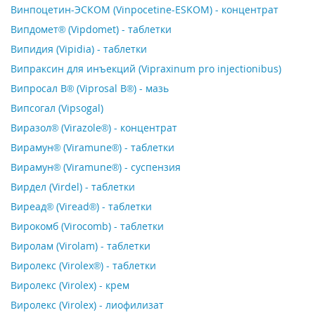
Винпоцетин-ЭСКОМ (Vinpocetine-ESKOM) - концентрат
Випдомет® (Vipdomet) - таблетки
Випидия (Vipidia) - таблетки
Випраксин для инъекций (Vipraxinum рro injectionibus)
Випросал В® (Viprosal B®) - мазь
Випсогал (Vipsogal)
Виразол® (Virazole®) - концентрат
Вирамун® (Viramune®) - таблетки
Вирамун® (Viramune®) - суспензия
Вирдел (Virdel) - таблетки
Виреад® (Viread®) - таблетки
Вирокомб (Virocomb) - таблетки
Виролам (Virolam) - таблетки
Виролекс (Virolex®) - таблетки
Виролекс (Virolex) - крем
Виролекс (Virolex) - лиофилизат