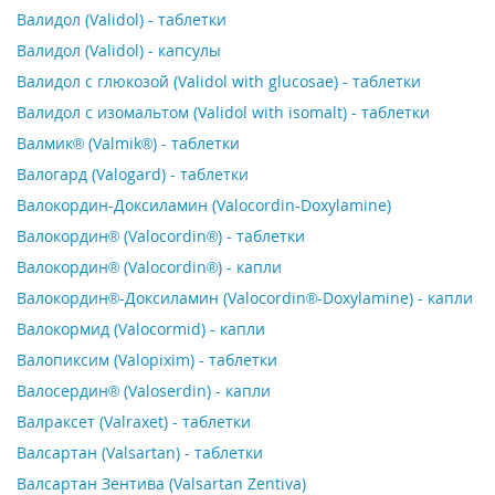
Валидол (Validol) - таблетки
Валидол (Validol) - капсулы
Валидол с глюкозой (Validol with glucosae) - таблетки
Валидол с изомальтом (Validol with isomalt) - таблетки
Валмик® (Valmik®) - таблетки
Валогард (Valogard) - таблетки
Валокордин-Доксиламин (Valocordin-Doxylamine)
Валокордин® (Valocordin®) - таблетки
Валокордин® (Valocordin®) - капли
Валокордин®-Доксиламин (Valocordin®-Doxylamine) - капли
Валокормид (Valocormid) - капли
Валопиксим (Valopixim) - таблетки
Валосердин® (Valoserdin) - капли
Валраксет (Valraxet) - таблетки
Валсартан (Valsartan) - таблетки
Валсартан Зентива (Valsartan Zentiva)