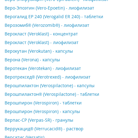
Веро-Эпоэтин (Vero-Epoetin) - лиофилизат
Верогалид ЕР 240 (Verogalid ER 240) - таблетки
Верозомиб® (Verozomib®) - лиофилизат
Верокласт (Veroklast) - концентрат
Верокласт (Veroklast) - лиофилизат
Верокутан (Verokutan) - капсулы
Верона (Verona) - капсулы
Веротекан (Verotekan) - лиофилизат
Веротрексед® (Verotrexed) - лиофилизат
Верошпилактон (Verospilactone) - капсулы
Верошпилактон® (Verospilactone) - таблетки
Верошпирон (Verospiron) - таблетки
Верошпирон (Verospiron) - капсулы
Верпас-СР (Verpas-SR) - гранулы
Веррукацид® (Verrucacid®) - раствор
Версатис (Versatis)