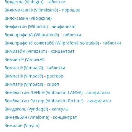
Вилдегра (Vildegra) - таблетки
Вилимиксин® (Vilimiksin®) - порошок
Вилоксазин (Viloxazine)
Вилфактин (Wilfactin) - лиофилизат
Вильпрафен® (Wilprafen®) - таблетки
Вильпрафен® солютаб® (Wilprafen® solutab®) - таблетки
Вимизайм (Vimizaim) - концентрат
Вимово™ (Vimovo®)
Вимпат® (Vimpat®) - таблетки
Вимпат® (Vimpat®) - раствор
Вимпат® (Vimpat®) - сироп
Винбластин-ЛЭНС® (Vinblastin-LANS®) - лиофилизат
Винбластин-Рихтер (Vinblastin-Richter) - лиофилизат
Виндакель (Vyndaqel) - капсулы
Винельбин (Vinelbine) - концентрат
Винилин (Vinylin)