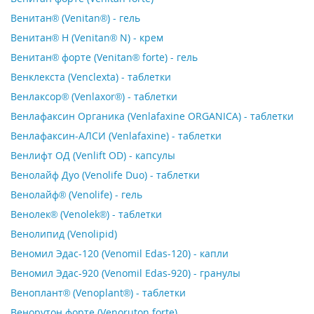
Венитан® (Venitan®) - гель
Венитан® Н (Venitan® N) - крем
Венитан® форте (Venitan® forte) - гель
Венклекста (Venclexta) - таблетки
Венлаксор® (Venlaxor®) - таблетки
Венлафаксин Органика (Venlafaxine ORGANICA) - таблетки
Венлафаксин-АЛСИ (Venlafaxine) - таблетки
Венлифт ОД (Venlift OD) - капсулы
Венолайф Дуо (Venolife Duo) - таблетки
Венолайф® (Venolife) - гель
Венолек® (Venolek®) - таблетки
Венолипид (Venolipid)
Веномил Эдас-120 (Venomil Edas-120) - капли
Веномил Эдас-920 (Venomil Edas-920) - гранулы
Веноплант® (Venoplant®) - таблетки
Венорутон форте (Venoruton forte)