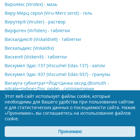
Виролекс (Virolex) - мазь
Виру-Мерц серол (Viru-Merz serol) - гель
Вирутер® (Viruter) - раствор
Вирфотен (Virfoten) - таблетки
Вискалдикс® (Viskaldix®) - таблетки
Вискальдикс (Viskaldix)
Вискен® (Visken®) - таблетки
Вискумел Эдас-137 (Viscumel Edas-137) - капли
Вискумел Эдас-937 (Viscumel Edas-937) - гранулы
Висмута субнитрат+Йод+Цинка оксид (Bismuth ­
nitrate+Iodine+Zinc­ oxide) - суппозитории
Этот веб-сайт использует файлы cookie, которые
Висмута субцитрат (Bismutum subcitratum)
необходимы для Вашего удобства при пользовании сайтом
Висмута трикалия дицитрат (Bismuthate tripotassium
и для статистических данных о посещаемости сайта. Нажав
dicitrate) - таблетки
«Принимаю», вы соглашаетесь на использование файлов
cookie.
Вита-Иодурол® (Vita-Iodurol®) - капли
Витабакт® (Vitabact®) - капли
Принимаю
Витагамма (Vitagamma) - раствор