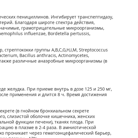
ических пенициллинов. Ингибирует транспептидазу,
терий. Благодаря широте спектра действия,
значимые, грамотрицательные микроорганизмы,
emophilus influenzae, Bordetella pertussis,
стрептококки группы A,B,C,G,H,I,M, Streptococcus
erium, Bacillus anthracis, Actinomycetes,
гие, а также различные анаэробные микроорганизмы (в
е желудка. При приеме внутрь в дозе 125 и 250 мг,
 после применения и длится 8 ч. Время достижения
екрете (в гнойном бронхиальном секрете
го, слизистой оболочке кишечника, женских
альной функции печени), тканях плода. При
ацию в плазме в 2-4 раза. В амниотической
хо проникает через гематоэнцефалический барьер,