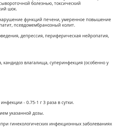
сывороточной болезнью, токсиче­ский
кий шок.
, нарушение функций печени, умеренное по­вышение
епатит, псевдомембранозный колит.
поведения, депрессия, периферическая нейропатия,
, кандидоз влагалища, суперинфекция (особенно у
инфекции - 0.75-1 г 3 раза в сутки.
ием указанной дозы.
 при гинекологических инфекционных заболеваниях