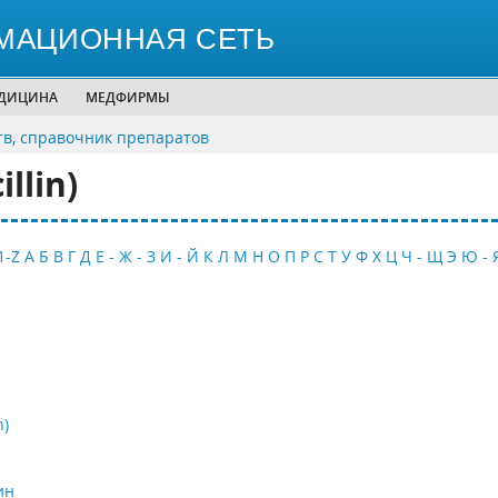
МАЦИОННАЯ СЕТЬ
ЕДИЦИНА
МЕДФИРМЫ
тв, справочник препаратов
llin)
1-Z
А
Б
В
Г
Д
Е - Ж - З
И - Й
К
Л
М
Н
О
П
Р
С
Т
У
Ф
Х
Ц
Ч - Щ
Э
Ю - 
n)
ин