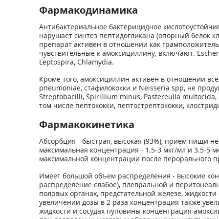
Фармакодинамика
Антибактериальное бактерицидное кислотоустойчив
нарушает синтез пептидогликана (опорный белок кл
препарат активен в отношении как грамположител
чувствительные к амоксициллину, включают. Escherichia
Leptospira, Chlamydia.
Кроме того, амоксициллин активен в отношении всех
pneumoniae, стафилококки и Neisseria spp, не продуц
Streptobacilli, Spirillium minus, Pastereulla multoci
том числе пептококки, пептострептококки, клострид
Фармакокинетика
Абсорбция - быстрая, высокая (93%), прием пищи не
максимальная концентрация - 1.5-3 мкг/мл и 3.5-5 м
максимальной концентрации после перорального при
Имеет большой объем распределения - высокие кон
распределение слабое), плевральной и перитонеаль
половых органах, предстательной железе, жидкости 
увеличении дозы в 2 раза концентрация также увел
жидкости и сосудах пуповины концентрация амокси