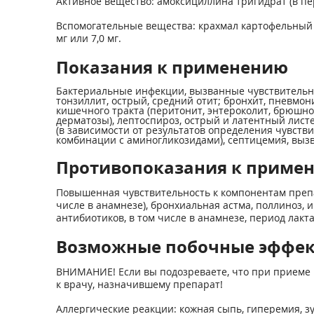
Активное вещество: амоксициллина тригидрат (в пер
Вспомогательные вещества: крахмал картофельный - 104,5
мг или 7,0 мг.
Показания к применению
Бактериальные инфекции, вызванные чувствительны
тонзиллит, острый, средний отит; бронхит, пневмон
кишечного тракта (перитонит, энтероколит, брюшно
дерматозы), лептоспироз, острый и латентный лист
(в зависимости от результатов определения чувстви
комбинации с аминогликозидами), септицемия, выз
Противопоказания к приме
Повышенная чувствительность к компонентам препар
числе в анамнезе), бронхиальная астма, поллиноз,
антибиотиков, в том числе в анамнезе, период лактац
Возможные побочные эффе
ВНИМАНИЕ! Если вы подозреваете, что при приеме 
к врачу, назначившему препарат!
Аллергические реакции: кожная сыпь, гиперемия, зу