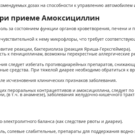
омендуемых дозах на способности к управлению автомобилем и
при приеме Амоксициллин
ль за состоянием функции органов кроветворения, печени и п
ечувствительной к нему микрофлоры, что требует соответству
витие реакции, бактериолиза (реакция Яриша-Герксгеймера).
ть к пенициллинам, возможны перекрестные аллергические р
ения следует избегать противодиарейных препаратов, снижающ
ые средства. При тяжелой диарее необходимо обратиться к вр
сле исчезновения клинических признаков заболевания.
х пероральных контрацеп­тивов и амоксициллина, следует по
, (в т.ч. в анамнезе), заболевания желудочно-кишечного тракт
-электролитного баланса (как следствие рвоты и диареи).
ль, солевые слабительные, препараты для поддержания водно-э