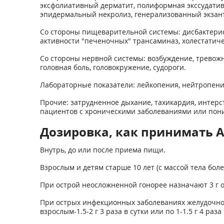
эксфолиативный дерматит, полиформная экссудативн
эпидермальный некролиз, генерализованный экзант
Со стороны пищеварительной системы: дисбактериоз
активности "печеночных" трансаминаз, холестатиче
Со стороны нервной системы: возбуждение, тревожн
головная боль, головокружение, судороги.
Лабораторные показатели: лейкопения, нейтропени
Прочие: затрудненное дыхание, тахикардия, интерс
пациентов с хроническими заболеваниями или пон
Дозировка, как принимать А
Внутрь, до или после приема пищи.
Взрослым и детям старше 10 лет (с массой тела более
При острой неосложненной гонорее назначают 3 г 
При острых инфекционных заболеваниях желудочно-
взрослым-1.5-2 г 3 раза в сутки или по 1-1.5 г 4 раза 