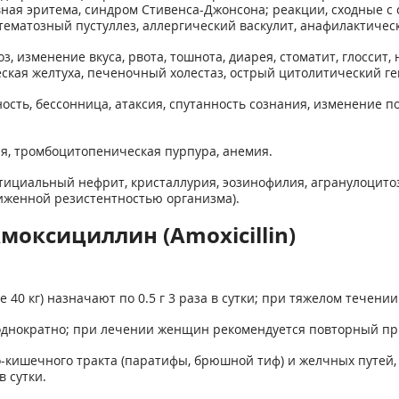
ая эритема, синдром Стивенса-Джонсона; реакции, сходные с 
ематозный пустуллез, аллергический васкулит, анафилактичес
, изменение вкуса, рвота, тошнота, диарея, стоматит, глоссит
ская желтуха, пече­ночный холестаз, острый цитолитический г
ость, бессонница, атаксия, спутанность сознания, изменение 
я, тромбоцитопеническая пурпура, анемия.
тициальный нефрит, кристаллурия, эозинофилия, агранулоцитоз
иженной резистентностью организма).
моксициллин (Amoxicillin)
 40 кг) назначают по 0.5 г 3 раза в сутки; при тяжелом течении 
однократно; при лечении женщин рекомендуется повторный пр
кишечного тракта (паратифы, брюшной тиф) и желчных путей,
в сутки.