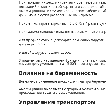
При тяжелых инфекциях (менингит, септицемия) взрос
показаний и клинической картины и составляет обы
Амоксициллина. В случаях хронических заболеваний
до 60 мг/кг в сутки разделенные на 3 приема.
При лептоспирозе взрослым - 0.5-0.75 г 4 раза в сут
При сальмонеллоносительстве взрослым - 1.5-2 г 3 ра
Для профилактики эндокардита при малых хирургич
дозу через 8-9 ч.
У детей дозу уменьшают вдвое.
У пациентов с нарушением функции почек при клир
мл/мин дозу уменьшают на 15-50%; при анурии - мак
Влияние на беременность
Возможно применение амоксициллина при беременно
Амоксициллин выделяется с грудным молоком в низ
прекращении грудного вскармливания.
Управление транспортом