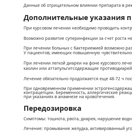
Данные об отрицательном влиянии препарата в рек
Дополнительные указания 
При курсовом лечении необходимо проводить контро
Возможно развитие суперинфекции за счет роста н
При лечении больных с бактериемией возможно раз
У пациентов, имеющих повышенную чувствительнос
При лечении легкой диареи на фоне курсового леч
каолин или аттапульгитсодержащие противодиарейн
Лечение обязательно продолжается еще 48-72 ч по
При одновременном применении эстрогенсодержащи
контрацепции. Беременность, аллергические реакции
при указаниях в анамнезе на кровотечения.
Передозировка
Симптомы: тошнота, рвота, диарея, нарушение водно
Лечение: промывание желудка, активированный уго