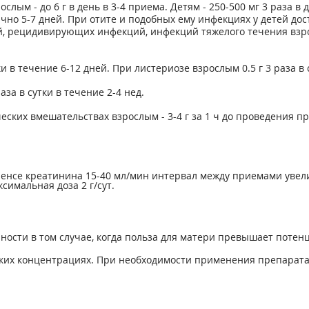
лым - до 6 г в день в 3-4 приема. Детям - 250-500 мг 3 раза в
чно 5-7 дней. При отите и подобных ему инфекциях у детей д
, рецидивирующих инфекций, инфекций тяжелого течения взросл
ки в течение 6-12 дней. При листериозе взрослым 0.5 г 3 раза в 
за в сутки в течение 2-4 нед.
еских вмешательствах взрослым - 3-4 г за 1 ч до проведения 
енсе креатинина 15-40 мл/мин интервал между приемами увели
симальная доза 2 г/сут.
сти в том случае, когда польза для матери превышает потен
ких концентрациях. При необходимости применения препарата в