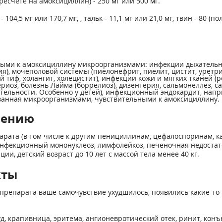
есчете на амоксициллин) - 250 мг или 500 мг.
 мг или 170,7 мг, , тальк - 11,1 мг или 21,0 мг, твин - 80 (полис
ми к амоксициллину микроорганизмами: инфекции дыхательных
ия), мочеполовой системы (пиелонефрит, пиелит, цистит, уретри
й тиф, холангит, холецистит), инфекции кожи и мягких тканей 
ериоз, болезнь Лайма (боррелиоз), дизентерия, сальмонеллез,
тельности. Особен­но у детей), инфекционный эндокардит, нап
ванная микроорг­анизмами, чувствительными к амоксициллину.
нению
ата (в том числе к другим пенициллинам, цефалоспоринам, ка
 инфекционный мононуклеоз, лимфолейкоз, печеночная недостат
ии, детский возраст до 10 лет с массой тела менее 40 кг.
кты
препарата ваше самочувствие ухудшилось, появились какие-то 
д, крапивница, эритема, ангионевротический отек, ринит, конъю