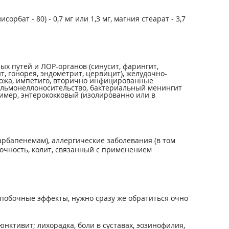
орбат - 80) - 0,7 мг или 1,3 мг, маг­ния стеарат - 3,7
 путей и ЛОР-органов (синусит, фарингит,
т, гонорея, эндометрит, цервицит), желудочно-
(рожа, импетиго, вторично инфицированные
 сальмонеллоносительство, бактериальный менингит
ример, энтерококковый (изолированно или в
рбапенемам), аллергические заболевания (в том
очность, колит, связанный с применением
побочные эффекты, нужно сразу же обратиться очно
нктивит; лихорадка, боли в суставах, эозинофилия,