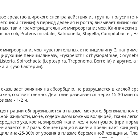
ое средство широкого спек­тра действия из группы полусинтет
еточной стенки) в период деления и роста; вызывает лизис бак
ьных, так и грамотрицательных микроорганизмов. Клинически 
 coli, Proteus mirabilis, Salmonella, Shigella, Campilobacter, Ha
 микроорганизмов, чувствительных к пенициллину G, например, 
ирующие пенициллиназу, Erysipelothrix rhysiopathiae, Corynebact
da, Listeria, Spirochaeta (Leptospira, Treponema, Borrelia) и дру
ии и фузо-бактерии).
 оказывает влияния на абсорбцию, не разрушается в кислой сред
кг/мл, соответствен­но. Действие развивается через 15-30 мин
ема - 1-2 ч.
центрации обнаруживаются в плазме, мокроте, бронхиальном с
ной жидкости, моче, содержимом кожных волдырей, ткани легко
среднего уха, кости, жировой ткани, желчном пузыре (при норм
ичивается в 2 раза. Концентрация в желчи превышает концентр
циллина-25-30% от уровня в плазме беременной женщины. Пло