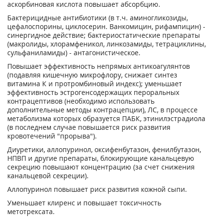
аскорбиновая кислота повышает абсорбцию.
Бактерицидные антибиотики (в т.ч. аминогликозиды,
цефалоспорины, циклосерин. Ванкомицин, рифампицин) -
синергидное действие; бактериостатические препараты
(макролиды, хлорамфеникол, линкозамиды, тетрациклины,
сульфаниламиды) - антагонистическое.
Повышает эффективность непрямых антикоагулянтов
(подавляя кишечную микрофлору, снижает синтез
витамина К и протромбиновый индекс); уменьшает
эффективность эстрогенсодержащих пероральных
контрацептивов (необходимо использовать
дополнительные методы контрацепции), ЛС, в процессе
метаболизма которых образуется ПАБК, этинилэстрадиола
(в последнем случае повышается риск развития
кровотечений "прорыва").
Диуретики, аллопуринол, оксифенбутазон, фенилбутазон,
HПBП и другие препараты, блокирующие канальцевую
секрецию повышают концентрацию (за счет снижения
канальцевой секреции).
Аллопуринол повышает риск развития кожной сыпи.
Уменьшает клиренс и повышает токсичность
метотрексата.