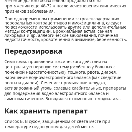
Лечение должно обязательно продолжаться на
протяжении еще 48-72 ч после исчезновения клинических
признаков заболевания.
При одновременном применении эстрогенсодержащих
пероральных контрацептивов и амоксициллина, следует
по возможности использовать другие или дополнительные
методы контрацепции. Бронхиальная астма, сенная
лихорадка и др. аллергические заболевания, почечная
недостаточность, кровотечения в анамнезе, беременность.
Передозировка
Симптомы: проявления токсического действия на
центральную нервную систему (особенно у больных с
почечной недостаточностью); тошнота, рвота, диарея,
нарушение водно­электролитного баланса (как следствие
рвоты и диареи). Лечение: промывание желудка,
активированный уголь, солевые слабительные, препараты
для поддержания водно-электролитного баланса и
симптоматическое. Выводился с помощью гемодиализа.
Как хранить препарат
Список Б. В сухом, защищенном от света месте при
температуре недоступном для детей месте.