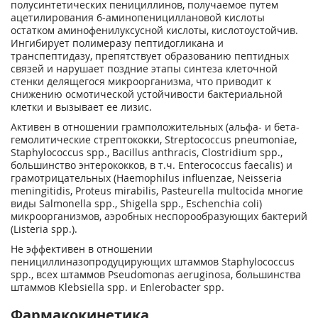
полусинтетических пенициллинов, получаемое путем
ацетилирования 6-аминопенициллановой кислоты
остатком аминофенилуксусной кислоты, кислотоустойчив.
Ингибирует полимеразу пептидогликана и
транспептидазу, препятствует образованию пептидных
связей и нарушает поздние этапы синтеза клеточной
стенки делящегося микроорганизма, что приводит к
снижению осмотической устойчивости бактериальной
клетки и вызывает ее лизис.
Активен в отношении грамположительных (альфа- и бета-
гемолитические стрептококки, Streptococcus pneumoniae,
Staphylococcus spp., Bacillus anthracis, Clostridium spp.,
большинство энтерококков, в т.ч. Enterococcus faecalis) и
грамотрицательных (Haemophilus influenzae, Neisseria
meningitidis, Proteus mirabilis, Pasteurella multocida многие
виды Salmonella spp., Shigella spp., Eschenchia coli)
микроорганизмов, аэробных неспорообразующих бактерий
(Listeria spp.).
He эффективен в отношении
пенициллиназопродуцирующих штаммов Staphylococcus
spp., всех штаммов Pseudomonas aeruginosa, большинства
штаммов Klebsiella spp. и Enlerobacter spp.
Фармакокинетика