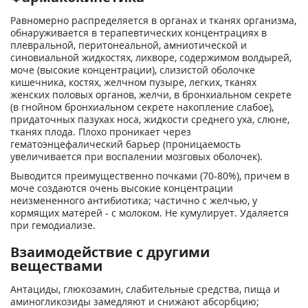
Равномерно распределяется в органах и тканях организма,
обнаруживается в терапевтических концентрациях в
плевральной, перитонеальной, амниотической и
синовиальной жидкостях, ликворе, содержимом волдырей,
моче (высокие концентрации), слизистой оболочке
кишечника, костях, желчном пузыре, легких, тканях
женских половых органов, желчи, в бронхиальном секрете
(в гнойном бронхиальном секрете накопление слабое),
придаточных пазухах носа, жидкости среднего уха, слюне,
тканях плода. Плохо проникает через
гематоэнцефалический барьер (проницаемость
увеличивается при воспалении мозговых оболочек).
Выводится преимущественно почками (70-80%), причем в
моче создаются очень высокие концентрации
неизмененного антибиотика; частично с желчью, у
кормящих матерей - с молоком. Не кумулирует. Удаляется
при гемодиализе.
Взаимодействие с другими
веществами
Антациды, глюкозамин, слабительные средства, пища и
аминогликозиды замедляют и снижают абсорбцию;