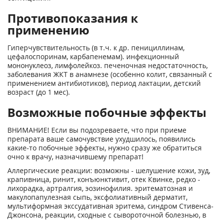
Противопоказания к
применению
Гиперчувствительность (в т.ч. к др. пенициллинам,
цефалоспоринам, карбапенемам). инфекционный
мононуклеоз, лимфолейкоз. печеночная недостаточность,
заболевания ЖКТ в анамнезе (особенно колит, связанный с
применением антибиотиков), период лактации, детский
возраст (до 1 мес).
Возможные побочные эффекты
ВНИМАНИЕ! Если вы подозреваете, что при приеме
препарата ваше самочувствие ухудшилось, появились
какие-то побочные эффекты, нужно сразу же обратиться
очно к врачу, назначившему препарат!
Аллергические реакции: возможны - шелушение кожи, зуд,
крапивница, ринит, конъюнктивит, отек Квинке, редко -
лихорадка, артралгия, эозинофилия. эритематозная и
макулопапулезная сыпь, эксфолиативный дерматит,
мультиформная экссудативная эритема, синдром Стивенса-
Джонсона, реакции, сходные с сывороточной болезнью, в