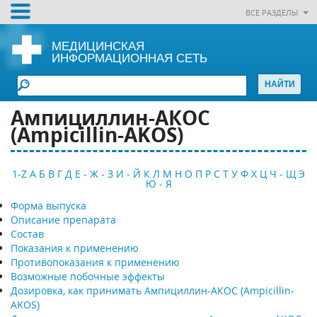
ВСЕ РАЗДЕЛЫ
МЕДИЦИНСКАЯ
ИНФОРМАЦИОННАЯ СЕТЬ
Ампициллин-АКОС
(Ampicillin-AKOS)
1-Z
А
Б
В
Г
Д
Е - Ж - З
И - Й
К
Л
М
Н
О
П
Р
С
Т
У
Ф
Х
Ц
Ч - Щ
Э
Ю - Я
Форма выпуска
Описание препарата
Состав
Показания к применению
Противопоказания к применению
Возможные побочные эффекты
Дозировка, как принимать Ампициллин-АКОС (Ampicillin-
AKOS)