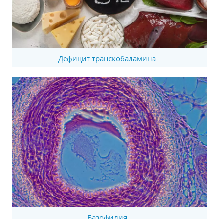
Дефицит транскобаламина
Базофилия