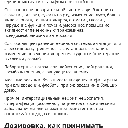
единичных случаях - анафилактический шок.
Со стороны пищеварительной системы: дисбактериоз,
стоматит, гастрит, сухость во рту, изменение вкуса, боль в
животе, рвота, тошнота, диарея, стоматит, глоссит,
нарушение функции печени, умеренное повышение
активности "печеночных" трансаминаз,
псевдомембранозный энтероколит.
Со стороны центральной нервной системы: ажитация или
агрессивность, тревожность, спутанность сознания,
изменение поведения, депрессия, судороги (при терапии
высокими дозами).
Лабораторные показатели: лейкопения, нейтропения,
тромбоцитопения, агранулоцитоз, анемия.
Местные реакции: боль в месте введения, инфильтраты
при в/м введении, флебиты при в/в введении в больших
дозах.
Прочие: интерстициальный нефрит, нефропатия,
суперинфекция (особенно у пациентов с хроническими
заболеваниями или сниженной резистентностью
организма), кандидоз влагалища.
Дозировка, как принимать