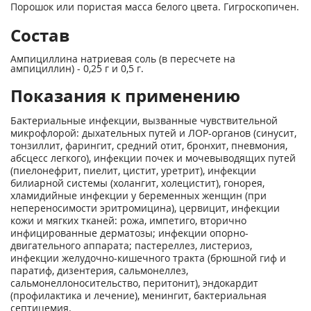
Порошок или пористая масса белого цвета. Гигроскопичен.
Состав
Ампициллина натриевая соль (в пересчете на
ампициллин) - 0,25 г и 0,5 г.
Показания к применению
Бактериальные инфекции, вызванные чувствительной
микрофлорой: дыхательных путей и ЛОР-органов (синусит,
тонзиллит, фарингит, средний отит, бронхит, пневмония,
абсцесс легкого), инфекции почек и мочевыводящих путей
(пиелонефрит, пиелит, цистит, уретрит), инфекции
билиарной системы (холангит, холецистит), гонорея,
хламидийные инфекции у беременных женщин (при
непереносимости эритромицина), цервицит, инфекции
кожи и мягких тканей: рожа, импетиго, вторично
инфицированные дерматозы; инфекции опорно-
двигательного аппарата; пастереллез, листериоз,
инфекции желудочно-кишечного тракта (брюшной гиф и
паратиф, дизентерия, сальмонеллез,
сальмонеллоносительство, перитонит), эндокардит
(профилактика и лечение), менингит, бактериальная
септицемия.