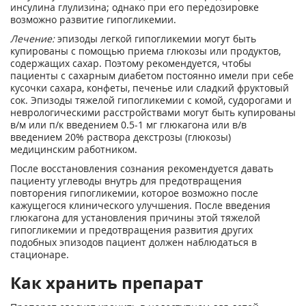
инсулина глулизина; однако при его передозировке
возможно развитие гипогликемии.
Лечение:
эпизоды легкой гипогликемии могут быть
купированы с помощью приема глюкозы или продуктов,
содержащих сахар. Поэтому рекомендуется, чтобы
пациенты с сахарным диабетом постоянно имели при себе
кусочки сахара, конфеты, печенье или сладкий фруктовый
сок. Эпизоды тяжелой гипогликемии с комой, судорогами и
неврологическими расстройствами могут быть купированы
в/м или п/к введением 0.5-1 мг глюкагона или в/в
введением 20% раствора декстрозы (глюкозы)
медицинским работником.
После восстановления сознания рекомендуется давать
пациенту углеводы внутрь для предотвращения
повторения гипогликемии, которое возможно после
кажущегося клинического улучшения. После введения
глюкагона для установления причины этой тяжелой
гипогликемии и предотвращения развития других
подобных эпизодов пациент должен наблюдаться в
стационаре.
Как хранить препарат