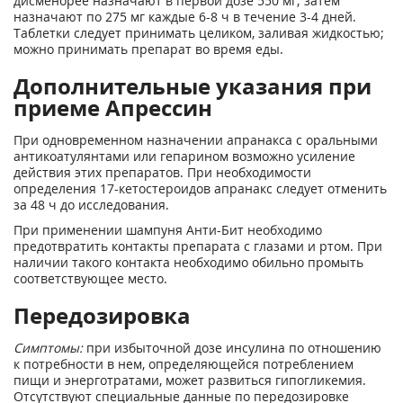
дисменорее назначают в первой дозе 550 мг; затем
назначают по 275 мг каждые 6-8 ч в течение 3-4 дней.
Таблетки следует принимать целиком, заливая жидкостью;
можно принимать препарат во время еды.
Дополнительные указания при
приеме Апрессин
При одновременном назначении апранакса с оральными
антикоатулянтами или гепарином возможно усиление
действия этих препаратов. При необходимости
определения 17-кетостероидов апранакс следует отменить
за 48 ч до исследования.
При применении шампуня Анти-Бит необходимо
предотвратить контакты препарата с глазами и ртом. При
наличии такого контакта необходимо обильно промыть
соответствующее место.
Передозировка
Симптомы:
при избыточной дозе инсулина по отношению
к потребности в нем, определяющейся потреблением
пищи и энерготратами, может развиться гипогликемия.
Отсутствуют специальные данные по передозировке