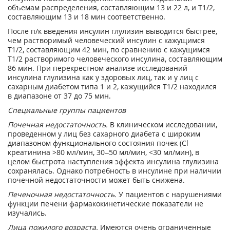
объемам распределения, составляющим 13 и 22 л, и Т
1/2
,
составляющим 13 и 18 мин соответственно.
После п/к введения инсулин глулизин выводится быстрее,
чем растворимый человеческий инсулин с кажущимся
Т
1/2
, составляющим 42 мин, по сравнению с кажущимся
Т
1/2
растворимого человеческого инсулина, составляющим
86 мин. При перекрестном анализе исследований
инсулина глулизина как у здоровых лиц, так и у лиц с
сахарным диабетом типа 1 и 2, кажущийся Т
1/2
находился
в диапазоне от 37 до 75 мин.
Специальные группы пациентов
Почечная недостаточность.
В клиническом исследовании,
проведенном у лиц без сахарного диабета с широким
диапазоном функционального состояния почек (Cl
креатинина >80 мл/мин, 30–50 мл/мин, <30 мл/мин), в
целом быстрота наступления эффекта инсулина глулизина
сохранялась. Однако потребность в инсулине при наличии
почечной недостаточности может быть снижена.
Печеночная недостаточность.
У пациентов с нарушениями
функции печени фармакокинетические показатели не
изучались.
Лица пожилого возраста.
Имеются очень ограниченные