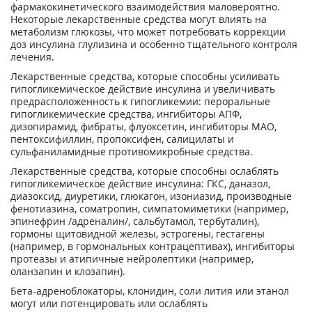
фармакокинетического взаимодействия маловероятно.
Некоторые лекарственные средства могут влиять на
метаболизм глюкозы, что может потребовать коррекции
доз инсулина глулизина и особенно тщательного контроля
лечения.
Лекарственные средства, которые способны усиливать
гипогликемическое действие инсулина и увеличивать
предрасположенность к гипогликемии: пероральные
гипогликемические средства, ингибиторы АПФ,
дизопирамид, фибраты, флуоксетин, ингибиторы МАО,
пентоксифиллин, пропоксифен, салицилаты и
сульфаниламидные противомикробные средства.
Лекарственные средства, которые способны ослаблять
гипогликемическое действие инсулина: ГКС, даназол,
диазоксид, диуретики, глюкагон, изониазид, производные
фенотиазина, соматропин, симпатомиметики (например,
эпинефрин /адреналин/, сальбутамол, тербуталин),
гормоны щитовидной железы, эстрогены, гестагены
(например, в гормональных контрацептивах), ингибиторы
протеазы и атипичные нейролептики (например,
оланзапин и клозапин).
Бета-адреноблокаторы, клонидин, соли лития или этанол
могут или потенцировать или ослаблять