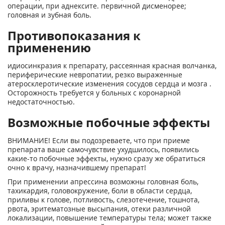
операции, при аднексите. первичной дисменорее;
головная и зубная боль.
Противопоказания к
применению
идиосинкразия к препарату, рассеянная красная волчанка,
периферические невропатии, резко выраженные
атеросклеротические изменения сосудов сердца и мозга .
Осторожность требуется у больных с коронарной
недостаточностью.
Возможные побочные эффекты
ВНИМАНИЕ! Если вы подозреваете, что при приеме
препарата ваше самочувствие ухудшилось, появились
какие-то побочные эффекты, нужно сразу же обратиться
очно к врачу, назначившему препарат!
При применении апрессина возможны головная боль,
тахикардия, головокружение, боли в области сердца,
приливы к голове, потливость, слезотечение, тошнота,
рвота, эритематозные высыпания, отеки различной
локализации, повышение температуры тела; может также