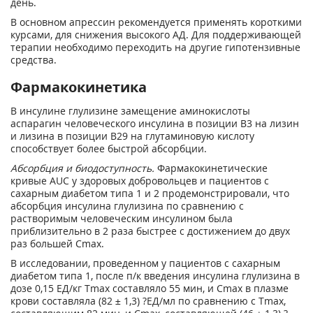
день.
В основном апрессин рекомендуется применять короткими
курсами, для снижения высокого АД. Для поддерживающей
терапии необходимо переходить на другие гипотензивные
средства.
Фармакокинетика
В инсулине глулизине замещение аминокислоты
аспарагин человеческого инсулина в позиции В3 на лизин
и лизина в позиции В29 на глутаминовую кислоту
способствует более быстрой абсорбции.
Абсорбция и биодоступность.
Фармакокинетические
кривые AUC у здоровых добровольцев и пациентов с
сахарным диабетом типа 1 и 2 продемонстрировали, что
абсорбция инсулина глулизина по сравнению с
растворимым человеческим инсулином была
приблизительно в 2 раза быстрее с достижением до двух
раз большей C
max
.
В исследовании, проведенном у пациентов с сахарным
диабетом типа 1, после п/к введения инсулина глулизина в
дозе 0,15 ЕД/кг Т
max
составляло 55 мин, и С
max
в плазме
крови составляла (82 ± 1,3) ?ЕД/мл по сравнению с T
max
,