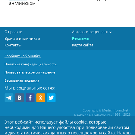
английском
О проекте
Авторы и рецензенты
Врачам и клиникам
Реклама
Контакты
Карта сайта
Сообщить об ошибке
Политика конфиденциальности
Пользовательское соглашение
Бесплатная подписка
Мы в социальных сетях:
Copyright © MedicInform.Net -
медицина, психология, 1999 - 2026
Этот веб-сайт использует файлы cookie, которые
необходимы для Вашего удобства при пользовании сайтом
Копирование или иное распространение статей нашего сайта строго
воспрещается. Копирование раздела "Новости" допускается при наличии
и для статистических данных о посещаемости сайта. Нажав