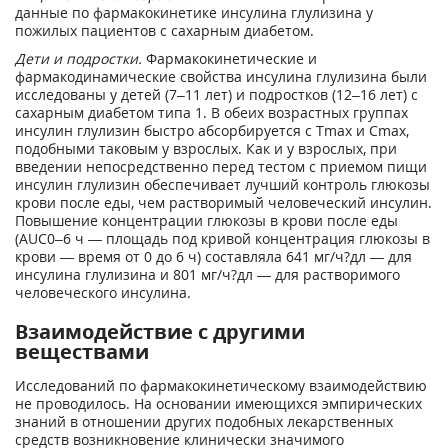
данные по фармакокинетике инсулина глулизина у
пожилых пациентов с сахарным диабетом.
Дети и подростки.
Фармакокинетические и
фармакодинамические свойства инсулина глулизина были
исследованы у детей (7–11 лет) и подростков (12–16 лет) с
сахарным диабетом типа 1. В обеих возрастных группах
инсулин глулизин быстро абсорбируется с Т
max
и С
max
,
подобными таковым у взрослых. Как и у взрослых, при
введении непосредственно перед тестом с приемом пищи
инсулин глулизин обеспечивает лучший контроль глюкозы
крови после еды, чем растворимый человеческий инсулин.
Повышение концентрации глюкозы в крови после еды
(AUC
0–6 ч
— площадь под кривой концентрация глюкозы в
крови — время от 0 до 6 ч) составляла 641 мг/ч?дл — для
инсулина глулизина и 801 мг/ч?дл — для растворимого
человеческого инсулина.
Взаимодействие с другими
веществами
Исследований по фармакокинетическому взаимодействию
не проводилось. На основании имеющихся эмпирических
знаний в отношении других подобных лекарственных
средств возникновение клинически значимого