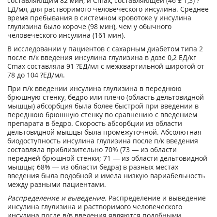
составляющим 82 мин, и C
max
, составляющей (46 ± 1,3) ?
ЕД/мл, для растворимого человеческого инсулина. Среднее
время пребывания в системном кровотоке у инсулина
глулизина было короче (98 мин), чем у обычного
человеческого инсулина (161 мин).
В исследовании у пациентов с сахарным диабетом типа 2
после п/к введения инсулина глулизина в дозе 0,2 ЕД/кг
С
max
составляла 91 ?ЕД/мл с межквартильной широтой от
78 до 104 ?ЕД/мл.
При п/к введении инсулина глулизина в переднюю
брюшную стенку, бедро или плечо (область дельтовидной
мышцы) абсорбция была более быстрой при введении в
переднюю брюшную стенку по сравнению с введением
препарата в бедро. Скорость абсорбции из области
дельтовидной мышцы была промежуточной. Абсолютная
биодоступность инсулина глулизина после п/к введения
составляла приблизительно 70% (73 — из области
передней брюшной стенки; 71 — из области дельтовидной
мышцы; 68% — из области бедра) в разных местах
введения была подобной и имела низкую вариабельность
между разными пациентами.
Распределение и выведение.
Распределение и выведение
инсулина глулизина и растворимого человеческого
инсулина после в/в введения являются подобными