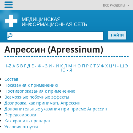
ВСЕ РАЗДЕЛЫ
МЕДИЦИНСКАЯ
ИНФОРМАЦИОННАЯ СЕТЬ
Апрессин (Арressinum)
1-Z
А
Б
В
Г
Д
Е - Ж - З
И - Й
К
Л
М
Н
О
П
Р
С
Т
У
Ф
Х
Ц
Ч - Щ
Э
Ю - Я
Состав
Показания к применению
Противопоказания к применению
Возможные побочные эффекты
Дозировка, как принимать Апрессин
Дополнительные указания при приеме Апрессин
Передозировка
Как хранить препарат
Условия отпуска