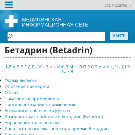
ВСЕ РАЗДЕЛЫ
МЕДИЦИНСКАЯ
ИНФОРМАЦИОННАЯ СЕТЬ
Бетадрин (Betadrin)
1-Z
А
Б
В
Г
Д
Е - Ж - З
И - Й
К
Л
М
Н
О
П
Р
С
Т
У
Ф
Х
Ц
Ч - Щ
Э
Ю - Я
Форма выпуска
Описание препарата
Состав
Показания к применению
Противопоказания к применению
Возможные побочные эффекты
Дозировка, как принимать Бетадрин (Betadrin)
Управление транспортом
Дополнительные указания при приеме Бетадрин
Передозировка