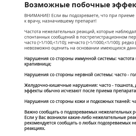
Возможные побочные эффе
ВНИМАНИЕ! Если вы подозреваете, что при приеме 
к врачу, назначившему препарат!
Частота нежелательных реакций, которые наблюдал
спонтанных сообщений в пострегистрационном пери
часто (>1/100,<1/10); нечасто (>1/1000,<1/100); ред
невозможно оценить на основании имеющихся данн
Нарушения со стороны иммунной системы: частота н
крапивница;
Нарушения со стороны нервной системы: часто - го
Желудочно-кишечные нарушения: часто - тошнота, д
эффекты обычно исчезают после приема препарата
Нарушения со стороны кожи и подкожных тканей: час
Важно сообщать о подозреваемых нежелательных р
Если у Вас возникли какие-либо нежелательные ре
рекомендуется сообщать о любых подозреваемых н
реакциях.