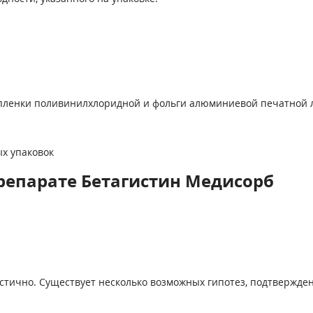
з пленки поливинилхлоридной и фольги алюминиевой печатной 
ых упаковок
репарате Бетагистин Медисорб
астично. Существует несколько возможных гипотез, подтвержд