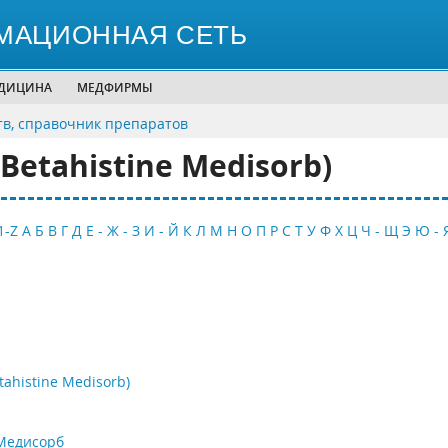
МАЦИОННАЯ СЕТЬ
ЕДИЦИНА
МЕДФИРМЫ
тв, справочник препаратов
etahistine Medisorb)
1-Z
А
Б
В
Г
Д
Е - Ж - З
И - Й
К
Л
М
Н
О
П
Р
С
Т
У
Ф
Х
Ц
Ч - Щ
Э
Ю - 
ahistine Medisorb)
Медисорб