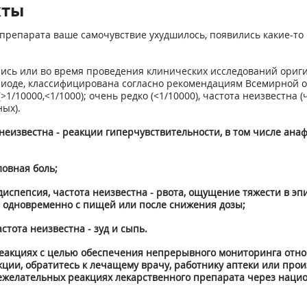
кты
препарата ваше самочувствие ухудшилось, появились какие-то 
ись или во время проведения клинических исследований ориги
оде, классифицирована согласно рекомендациям Всемирной орг
ко (>1/10000,<1/1000); очень редко (<1/10000), частота неизвест
ых).
еизвестна - реакции гиперчувствительности, в том числе анаф
ловная боль;
испепсия, частота неизвестна - рвота, ощущение тяжести в эпи
 одновременно с пищей или после снижения дозы;
тота неизвестна - зуд и сыпь.
еакциях с целью обеспечения непрерывного мониторинга отно
акции, обратитесь к лечащему врачу, работнику аптеки или пр
ежелательных реакциях лекарственного препарата через наци