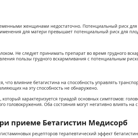
менными женщинами недостаточно. Потенциальный риск для ч
применения для матери превышает потенциальный риск для пло
олоком. Не следует принимать препарат во время грудного вск
вления пользы грудного вскармливания с потенциальным риско
я, что влияние бетагистина на способность управлять трансп
влияющих на эту способность не обнаружено.
 который характеризуется триадой основных симптомов: голов
го головокружения. Оба состояния могут негативно влиять на
ри приеме Бетагистин Медисорб
-гистаминовых рецепторов терапевтический эффект бетагистин