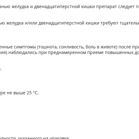
езнью желудка и двенадцатиперстной кишки препарат следует 
ью желудка и/или двенадцатиперстной кишки требуют тщатель
нные симптомы (тошнота, сонливость, боль в животе) после при
ния) наблюдались при преднамеренном приеме повышенных доз 
.
ре не выше 25 °С.
дности, указанного на упаковке.