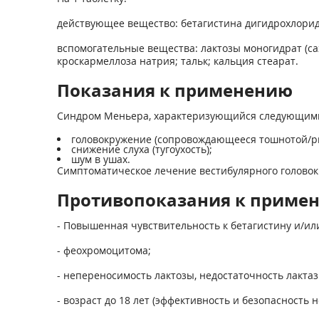
действующее вещество: бетагистина дигидрохлорид 
вспомогательные вещества: лактозы моногидрат (с
кроскармеллоза натрия; тальк; кальция стеарат.
Показания к применению
Синдром Меньера, характеризующийся следующим
головокружение (сопровождающееся тошнотой/рв
снижение слуха (тугоухость);
шум в ушах.
Симптоматическое лечение вестибулярного головокр
Противопоказания к приме
- Повышенная чувствительность к бетагистину и/ил
- феохромоцитома;
- непереносимость лактозы, недостаточность лакта
- возраст до 18 лет (эффективность и безопасность 