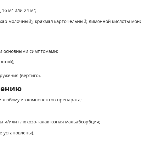
16 мг или 24 мг;
ахар молочный); крахмал картофельный; лимонной кислоты моно
и основными симптомами:
отой);
ужения (вертиго).
нению
и любому из компонентов препарата;
зы и/или глюкозо-галактозная мальабсорбция;
не установлены).