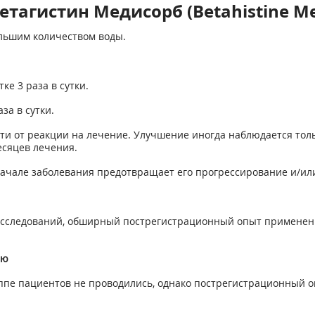
тагистин Медисорб (Betahistine Me
ольшим количеством воды.
ке 3 раза в сутки.
за в сутки.
ти от реакции на лечение. Улучшение иногда наблюдается тол
есяцев лечения.
ачале заболевания предотвращает его прогрессирование и/или
сследований, обширный пострегистрационный опыт применения
ью
ппе пациентов не проводились, однако пострегистрационный оп