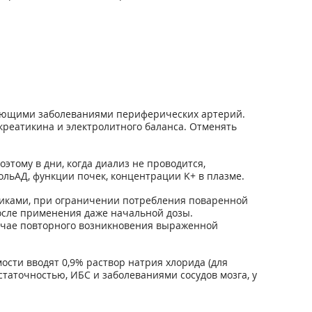
рующими заболеваниями периферических артерий.
реатикина и электролитного баланса. Отменять
тому в дни, когда диализ не проводится,
ольАД, функции почек, концентрации K
+
в плазме.
тиками, при ограничении потребления поваренной
осле применения даже начальной дозы.
лучае повторного возникновения выраженной
сти вводят 0,9% раствор натрия хлорида (для
аточностью, ИБС и заболеваниями сосудов мозга, у