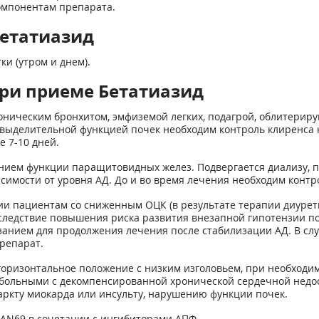
компонентам препарата.
Бетатиазид
ки (утром и днем).
ри приеме Бетатиазид
оническим бронхитом, эмфиземой легких, подагрой, облитери
ыделительной функцией почек необходим контроль клиренса к
е 7-10 дней.
ем функции паращитовидных желез. Подвергается диализу, поэ
симости от уровня АД. До и во время лечения необходим контр
ии пациентам со сниженным ОЦК (в результате терапии диуре
 вследствие повышения риска развития внезапной гипотензии п
занием для продолжения лечения после стабилизации АД. В с
репарат.
оризонтальное положение с низким изголовьем, при необходимо
 больными с декомпенсированной хронической сердечной недост
аркту миокарда или инсульту, нарушению функции почек.
AN69 в сочетании с ингибиторами АПФ.