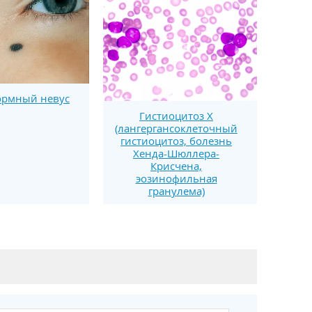
рмный невус
Гистиоцитоз Х
(лангергансоклеточный
гистиоцитоз, болезнь
Хенда-Шюллера-
Крисчена,
эозинофильная
гранулема)