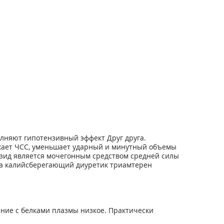
лняют гипотензивный эффект Друг друга.
ежает ЧСС, уменьшает ударный и минутный объемы
азид является мочегонным средством средней силы
ида калийсберегающий диуретик триамтерен
ние с белками плазмы низкое. Практически