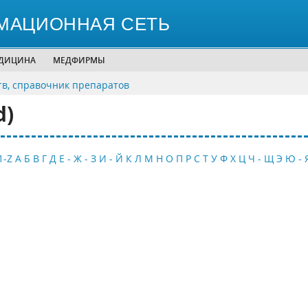
МАЦИОННАЯ СЕТЬ
ЕДИЦИНА
МЕДФИРМЫ
тв, справочник препаратов
d)
1-Z
А
Б
В
Г
Д
Е - Ж - З
И - Й
К
Л
М
Н
О
П
Р
С
Т
У
Ф
Х
Ц
Ч - Щ
Э
Ю - 