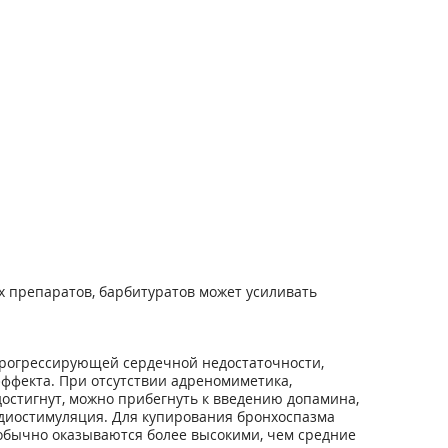
х препаратов, барбитуратов может усиливать
 прогрессирующей сердечной недостаточности,
эффекта. При отсутствии адреномиметика,
остигнут, можно прибегнуть к введению допамина,
рдиостимуляция. Для купирования бронхоспазма
 обычно оказываются более высокими, чем средние