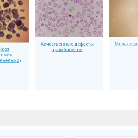
Меланофо
Качественные дефекты
йкоз
тромбоцитов
кемия,
льельмо)