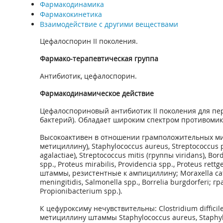
Фармакодинамика
Фармакокинетика
Взаимодействие с другими веществами
Цефалоспорин II поколения.
Фармако-терапевтическая группа
Антибиотик, цефалоспорин.
Фармакодинамическое действие
Цефалоспориновый антибиотик II поколения для пе
бактерий). Обладает широким спектром противомик
Высокоактивен в отношении грамположительных ми
метициллину), Staphylococcus aureus, Streptococcus 
agalactiae), Streptococcus mitis (группы viridans), B
spp., Proteus mirabilis, Providencia spp., Proteus 
штаммы, резистентные к ампициллину; Moraxella ca
meningitidis, Salmonella spp., Borrelia burgdorferi
Propionibacterium spp.).
К цефуроксиму нечувствительны: Clostridium difficile
метициллину штаммы Staphylococcus aureus, Staphylococ