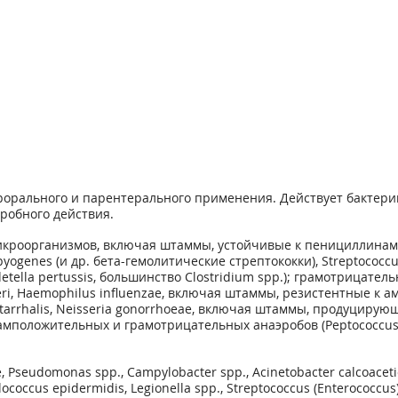
рорального и парентерального применения. Действует бактери
робного действия.
кроорганизмов, включая штаммы, устойчивые к пенициллинам 
pyogenes (и др. бета-гемолитические стрептококки), Streptococc
ordetella pertussis, большинство Clostridium spp.); грамотрицател
rettgeri, Haemophilus influenzae, включая штаммы, резистентные к
tarrhalis, Neisseria gonorrhoeae, включая штаммы, продуциру
; грамположительных и грамотрицательных анаэробов (Peptococcus s
, Pseudomonas spp., Campylobacter spp., Acinetobacter calcoaceti
cus epidermidis, Legionella spp., Streptococcus (Enterococcus) f