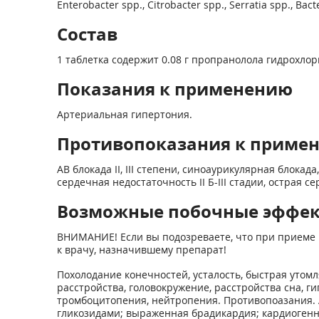
Enterobacter spp., Citrobacter spp., Serratia spp., Bacte
Состав
1 таблетка содержит 0.08 г пропранолола гидрохлори
Показания к применению
Артериальная гипертония.
Противопоказания к приме
АВ блокада II, III степени, синоаурикулярная блока
сердечная недостаточность II Б-III стадии, острая 
Возможные побочные эффе
ВНИМАНИЕ! Если вы подозреваете, что при приеме 
к врачу, назначившему препарат!
Похолодание конечностей, усталость, быстрая уто
расстройства, головокружение, расстройства сна, г
тромбоцитопения, нейтропения. Противопоазания. А
гликозидами; выраженная брадикардия; кардиогенн