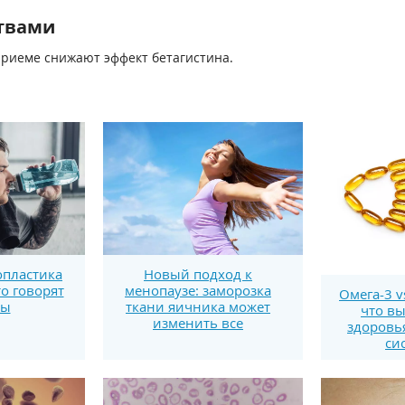
твами
риеме снижают эффект бетагистина.
пластика
Новый подход к
то говорят
менопаузе: заморозка
Омега-3 v
ты
ткани яичника может
что вы
изменить все
здоровь
си