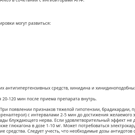
ровки могут развиться:
гих антигипертензивных средств, хинидина и хинидиноподобны
 20-120 мин после приема препарата внутрь.
. При появлении признаков тяжелой гипотензии, брадикардии,
реналтерол) с интервалами 2-5 мин до достижения желаемого 
кады блуждающего нерва. Если удовлетворительный эффект не д
кже глюкагона в дозе 1-10 мг. Может потребоваться электрока
е средства. Следует учесть, что необходимые дозы антидотов