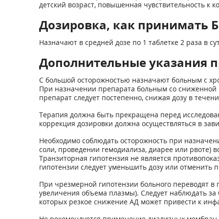
детский возраст, повышенная чувствительность к 
Дозировка, как принимать 
Назначают в средней дозе по 1 таблетке 2 раза в сут
Дополнительные указания п
С большой осторожностью назначают больным с хр
При назначении препарата больным со сниженной в
препарат следует постепенно, снижая дозу в течени
Терапия должна быть прекращена перед исследовани
коррекция дозировки должна осуществляться в зави
Необходимо соблюдать осторожность при назначен
соли, проведении гемодиализа, диарее или рвоте)
Транзиторная гипотензия не является противопока
гипотензии следует уменьшить дозу или отменить п
При чрезмерной гипотензии больного переводят в г
увеличения объема плазмы). Следует наблюдать за
которых резкое снижение АД может привести к инф
Не рекомендуется применение диализных мембран 