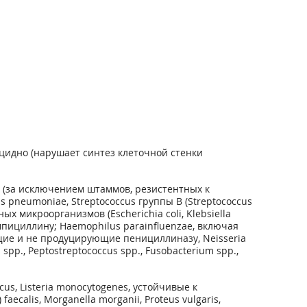
цидно (нарушает синтез клеточной стенки
(за исключением штаммов, резистентных к
us pneumoniae, Streptococcus группы В (Streptococcus
ьных микроорганизмов (Escherichia coli, Klebsiella
 ампициллину; Haemophilus parainfluenzae, включая
ющие и не продуцирующие пенициллиназу, Neisseria
pp., Peptostreptococcus spp., Fusobacterium spp.,
cus, Listeria monocytogenes, устойчивые к
aecalis, Morganella morganii, Proteus vulgaris,