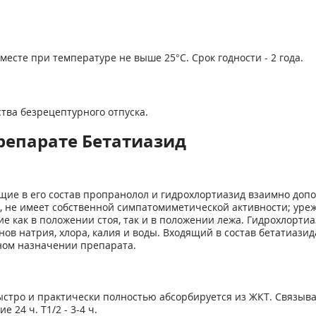
месте при температуре не выше 25°С. Срок годности - 2 года.
тва безрецептурного отпуска.
репарате Бетатиазид
е в его состав пропранолол и гидрохлортиазид взаимно допо
, не имеет собственной симпатомиметической активности; ур
 как в положении стоя, так и в положении лежа. Гидрохлорти
нов натрия, хлора, калия и воды. Входящий в состав бетатиаз
ном назначении препарата.
ыстро и практически полностью абсорбируется из ЖКТ. Связыва
 24 ч. T1/2 - 3-4 ч.