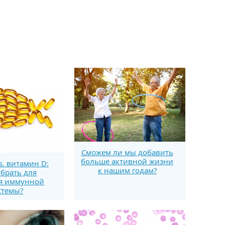
Сможем ли мы добавить
больше активной жизни
s. витамин D:
к нашим годам?
брать для
я иммунной
стемы?