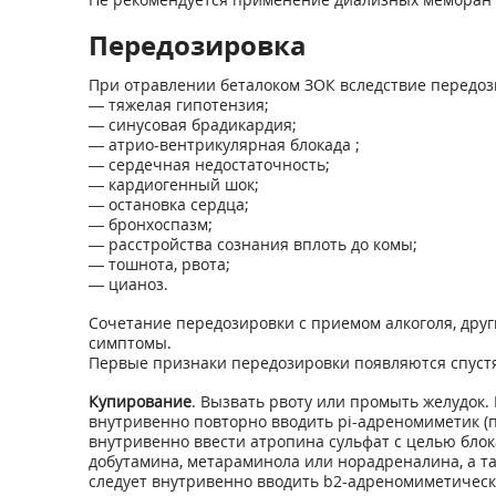
Передозировка
При отравлении беталоком ЗОК вследствие передози
— тяжелая гипотензия;
— синусовая брадикардия;
— атрио-вентрикулярная блокада ;
— сердечная недостаточность;
— кардиогенный шок;
— остановка сердца;
— бронхоспазм;
— расстройства сознания вплоть до комы;
— тошнота, рвота;
— цианоз.
Сочетание передозировки с приемом алкоголя, дру
симптомы.
Первые признаки передозировки появляются спустя
Купирование
. Вызвать рвоту или промыть желудок
внутривенно повторно вводить pi-адреномиметик (п
внутривенно ввести атропина сульфат с целью бло
добутамина, метараминола или норадреналина, а та
следует внутривенно вводить b2-адреномиметически