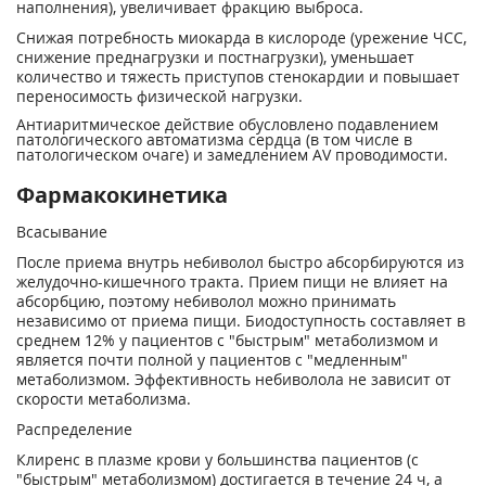
наполнения), увеличивает фракцию выброса.
Снижая потребность миокарда в кислороде (урежение ЧСС,
снижение преднагрузки и постнагрузки), уменьшает
количество и тяжесть приступов стенокардии и повышает
переносимость физической нагрузки.
Антиаритмическое действие обусловлено подавлением
патологического автоматизма сердца (в том числе в
патологическом очаге) и замедлением AV проводимости.
Фармакокинетика
Всасывание
После приема внутрь небиволол быстро абсорбируются из
желудочно-кишечного тракта. Прием пищи не влияет на
абсорбцию, поэтому небиволол можно принимать
независимо от приема пищи. Биодоступность составляет в
среднем 12% у пациентов с "быстрым" метаболизмом и
является почти полной у пациентов с "медленным"
метаболизмом. Эффективность небиволола не зависит от
скорости метаболизма.
Распределение
Клиренс в плазме крови у большинства пациентов (с
"быстрым" метаболизмом) достигается в течение 24 ч, а