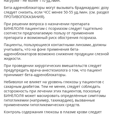
нагрузке - не более 110 уд./мин.
Бета-адреноблокаторы могут вызывать брадикардию: дозу
следует снизить, если ЧСС менее 50-55 уд./мин. (см. раздел
ПРОТИВОПОКАЗАНИЯ).
При решении вопроса о назначении препарата
БИНЕЛОЛ® пациентам с псориазом следует тщательно
соотнести предполагаемую пользу от применения
препарата и возможный риск обострения псориаза.
Пациенты, пользующиеся контактными линзами, должны
учитывать, что на фоне применения бета-
адреноблокаторов возможно снижение продукции слезной
жидкости.
При проведении хирургических вмешательств следует
предупредить врача-анестезиолога о том, что пациент
принимает бета-адреноблокаторы.
Небиволол не влияет на уровень глюкозы у пациентов с
сахарным диабетом. Тем не менее, следует соблюдать
осторожность при лечении этих пациентов, поскольку
БИНЕЛОЛ® может маскировать определённые симптомы
гипогликемии (например, тахикардию), вызванные
применением гипогликемических средств.
Контроль содержания глюкозы в плазме крови следует