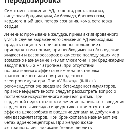
Передозировка
Симптомы: снижение АД, тошнота, рвота, цианоз,
синусовая брадикардия, AV блокада, бронхоспазм,
кардиогенный шок, потеря сознания, кома, остановка
сердца.
Лечение: промывание желудка, прием активированного
угля. В случае выраженного снижения АД необходимо
придать пациенту горизонтальное положение с
приподнятыми ногами, при необходимости в/в введение
жидкости и вазопрессоров; в качестве последующих мер
возможно назначение 1-10 мг глюкагона. При брадикардии
вводят в/в 0,5-2 мг атропина, при отсутствии
положительного эффекта возможна постановка
трансвенозного или внутрисердечного
электростимулятора. При AV блокаде (II-III ст.)
рекомендуется в/в введение бета-адреностимуляторов,
при их неэффективности следует рассмотреть вопрос о
постановке искусственного водителя ритма. При
сердечной недостаточности лечение начинают с введения
сердечных гликозидов и диуретиков, при отсутствии
эффекта целесообразно введение допамина, добутамина
или вазодилататоров. При бронхоспазме назначают в/в
бета
2
-адренорецепторы. При желудочковой
экстрасистолии - лидокаин (нельзя вводить