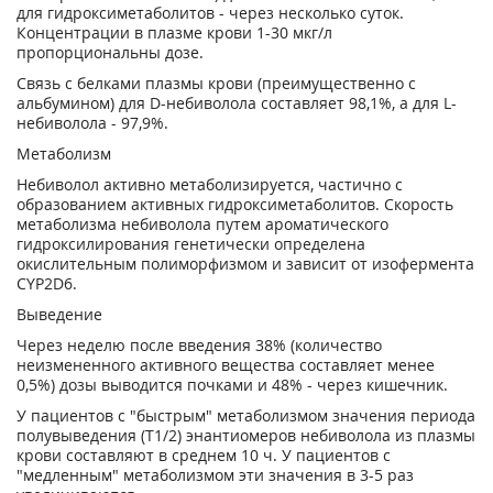
для гидроксиметаболитов - через несколько суток.
Концентрации в плазме крови 1-30 мкг/л
пропорциональны дозе.
Связь с белками плазмы крови (преимущественно с
альбумином) для D-небиволола составляет 98,1%, а для L-
небиволола - 97,9%.
Метаболизм
Небиволол активно метаболизируется, частично с
образованием активных гидроксиметаболитов. Скорость
метаболизма небиволола путем ароматического
гидроксилирования генетически определена
окислительным полиморфизмом и зависит от изофермента
CYP2D6.
Выведение
Через неделю после введения 38% (количество
неизмененного активного вещества составляет менее
0,5%) дозы выводится почками и 48% - через кишечник.
У пациентов с "быстрым" метаболизмом значения периода
полувыведения (Т
1/2
) энантиомеров небиволола из плазмы
крови составляют в среднем 10 ч. У пациентов с
"медленным" метаболизмом эти значения в 3-5 раз