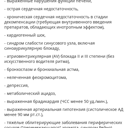
- выраженные нарушения функции печени,
- острая сердечная недостаточность,
- хроническая сердечная недостаточность в стадии
декомпенсации (требующая внутривенного введения
препаратов, обладающих инотропным эффектом),
- кардиогенный шок,
- синдром слабости синусового узла, включая
синоаурикулярную блокаду,
- атриовентрикулярная (AV) блокада II и III степени (без
искусственного водителя ритма),
- бронхоспазм и бронхиальная астма,
- нелеченная феохромоцитома,
- депрессия,
- метаболический ацидоз,
- выраженная брадикардия (ЧСС менее 50 уд./мин.),
- выраженная артериальная гипотензия (систолическое АД
менее 90 мм рт.ст.),
- тяжёлые облитерирующие заболевания периферических
сосудов ("перемежающаяся" хромота, синдром Рейно),