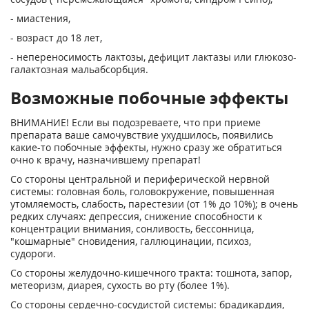
- миастения,
- возраст до 18 лет,
- непереносимость лактозы, дефицит лактазы или глюкозо-
галактозная мальабсорбция.
Возможные побочные эффекты
ВНИМАНИЕ! Если вы подозреваете, что при приеме
препарата ваше самочувствие ухудшилось, появились
какие-то побочные эффекты, нужно сразу же обратиться
очно к врачу, назначившему препарат!
Со стороны центральной и периферической нервной
системы: головная боль, головокружение, повышенная
утомляемость, слабость, парестезии (от 1% до 10%); в очень
редких случаях: депрессия, снижение способности к
концентрации внимания, сонливость, бессонница,
"кошмарные" сновидения, галлюцинации, психоз,
судороги.
Со стороны желудочно-кишечного тракта: тошнота, запор,
метеоризм, диарея, сухость во рту (более 1%).
Со стороны сердечно-сосудистой системы: брадикардия,