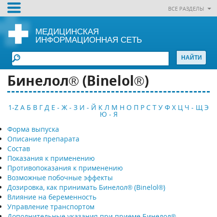
ВСЕ РАЗДЕЛЫ
МЕДИЦИНСКАЯ
ИНФОРМАЦИОННАЯ СЕТЬ
Бинелол® (Binelol®)
1-Z
А
Б
В
Г
Д
Е - Ж - З
И - Й
К
Л
М
Н
О
П
Р
С
Т
У
Ф
Х
Ц
Ч - Щ
Э
Ю - Я
Форма выпуска
Описание препарата
Состав
Показания к применению
Противопоказания к применению
Возможные побочные эффекты
Дозировка, как принимать Бинелол® (Binelol®)
Влияние на беременность
Управление транспортом
Дополнительные указания при приеме Бинелол®