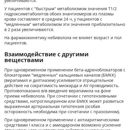
увеличиваются.
У пациентов с "быстрым" метаболизмом значения Т
1/2
гидроксиметаболитов обоих энантиомеров из плазмы
крови составляют в среднем 24 ч, у пациентов с
"медленным" метаболизмом эти значения приблизительно
в 2 раза увеличиваются.
На фармакокинетику небиволола не влияет возраст и пол
пациентов.
Взаимодействие с другими
веществами
При одновременном применении бета-адреноблокаторов с
блокаторами "медленных" кальциевых каналов (БМКК)
(верапамил и дилтиазем) усиливается отрицательное
действие на сократимость миокарда и AV проводимость.
Противопоказано в/в введение верапамила на фоне
приема небиволола. При сочетании с гипотензивными
средствами, нитроглицерином или БМКК может развиться
выраженная артериальная гипотензия (особая
осторожность необходима при сочетании с празозином).
При одновременном применении с антиаритмическими
средствами I класса и с амиодароном возможно усиление