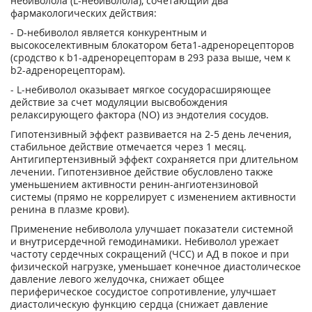
небиволола (L-небиволола), сочетающий два
фармакологических действия:
- D-небиволол является конкурентным и
высокоселективным блокатором бета
1
-адренорецепторов
(сродство к b
1
-адренорецепторам в 293 раза выше, чем к
b
2
-адренорецепторам).
- L-небиволол оказывает мягкое сосудорасширяющее
действие за счет модуляции высвобождения
релаксирующего фактора (NO) из эндотелия сосудов.
Гипотензивный эффект развивается на 2-5 день лечения,
стабильное действие отмечается через 1 месяц.
Антигипертензивный эффект сохраняется при длительном
лечении. Гипотензивное действие обусловлено также
уменьшением активности ренин-ангиотензиновой
системы (прямо не коррелирует с изменением активности
ренина в плазме крови).
Применение небиволола улучшает показатели системной
и внутрисердечной гемодинамики. Небиволол урежает
частоту сердечных сокращений (ЧСС) и АД в покое и при
физической нагрузке, уменьшает конечное диастолическое
давление левого желудочка, снижает общее
периферическое сосудистое сопротивление, улучшает
диастолическую функцию сердца (снижает давление