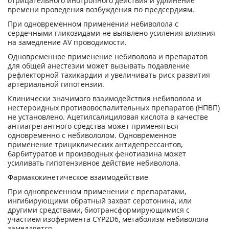
отрицательного инотропного действия и удлинение
времени проведения возбуждения по предсердиям.
При одновременном применении небиволола с
сердечными гликозидами не выявлено усиления влияния
на замедление AV проводимости.
Одновременное применение небиволола и препаратов
для общей анестезии может вызывать подавление
рефлекторной тахикардии и увеличивать риск развития
артериальной гипотензии.
Клинически значимого взаимодействия небиволола и
нестероидных противовоспалительных препаратов (НПВП)
не установлено. Ацетилсалициловая кислота в качестве
антиагрегантного средства может применяться
одновременно с небивололом. Одновременное
применение трициклических антидепрессантов,
барбитуратов и производных фенотиазина может
усиливать гипотензивное действие небиволола.
Фармакокинетическое взаимодействие
При одновременном применении с препаратами,
ингибирующими обратный захват серотонина, или
другими средствами, биотрансформирующимися с
участием изофермента CYP2D6, метаболизм небиволола
замедляется.