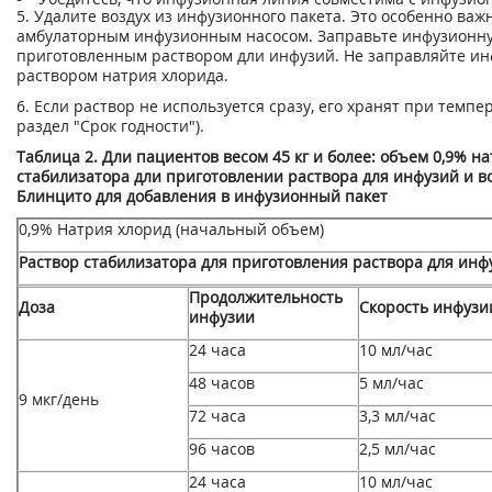
5. Удалите воздух из инфузионного пакета. Это особенно важ
амбулаторным инфузионным насосом. Заправьте инфузионн
приготовленным раствором дли инфузий. Не заправляйте и
раствором натрия хлорида.
6. Если раствор не используется сразу, его хранят при темпера
раздел "Срок годности").
Таблица 2. Дли пациентов весом 45 кг и более: объем 0,9% н
стабилизатора дли приготовлении раствора для инфузий и в
Блинцито для добавления в инфузионный пакет
0,9% Натрия хлорид (начальный объем)
Раствор стабилизатора для приготовления раствора для инф
Продолжительность
Доза
Скорость инфузи
инфузии
24 часа
10 мл/час
48 часов
5 мл/час
9 мкг/день
72 часа
3,3 мл/час
96 часов
2,5 мл/час
24 часа
10 мл/час