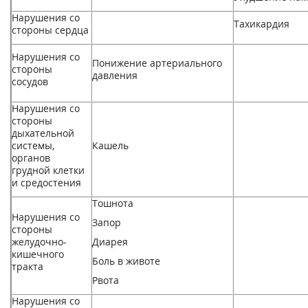
Нарушения со
Тахикардия
стороны сердца
Нарушения со
Понижение артериального
стороны
давления
сосудов
Нарушения со
стороны
дыхательной
системы,
Кашель
органов
грудной клетки
и средостения
Тошнота
Нарушения со
Запор
стороны
желудочно-
Диарея
кишечного
Боль в животе
тракта
Рвота
Нарушения со