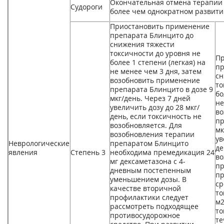
Окончательная отмена терапии
Судороги
более чем однократном развити
Приостановить применение
препарата Блинцито до
снижения тяжести
токсичности до уровня не
Пр
более 1 степени (легкая) на
пр
не менее чем 3 дня, затем
сн
возобновить применение
то
препарата Блинцито в дозе 9
бо
мкг/день. Через 7 дней
не
увеличить дозу до 28 мкг/
во
день, если токсичность не
пр
возобновляется. Для
мк
возобновления терапии
ув
Неврологические
препаратом Блинцито
де
явления
Степень 3
необходима премедикация 24
во
мг дексаметазона с 4-
пр
дневным постепенным
пр
уменьшением дозы. В
ср
качестве вторичной
то
профилактики следует
м
рассмотреть подходящее
то
противосудорожное
те