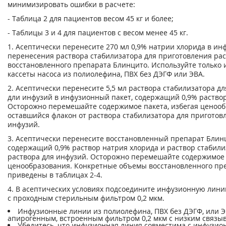
минимизировать ошибки в расчете:
- Таблица 2 для пациентов весом 45 кг и более;
- Таблицы 3 и 4 для пациентов с весом менее 45 кг.
1. Асептически перенесите 270 мл 0,9% натрии хлорида в ин
перенесения раствора стабилизатора для приготовления рас
восстановленного препарата Блинцито. Используйте только
кассеты насоса из полиолефина, ПВХ без ДЭГФ или ЭВА.
2. Асептически перенесите 5,5 мл раствора стабилизатора д
дли инфузий в инфузионный пакет, содержащий 0,9% раствор
Осторожно перемешайте содержимое пакета, избегая ценооб
оставшийся флакон от раствора стабилизатора для приготов
инфузий.
3. Асептически перенесите восстановленный препарат Блин
содержащий 0,9% раствор натрия хлорида и раствор стабили
раствора для инфузий. Осторожно перемешайте содержимое 
ценообразования. Конкретные объемы восстановленного пр
приведены в таблицах 2-4.
4. В асептических условиях подсоедините инфузионную линию
с проходным стерильным фильтром 0,2 мкм.
Инфузионные линии из полиолефина, ПВХ без ДЭГФ, или Э
апирогенным, встроенным фильтром 0,2 мкм с низким связы
Убедитесь, что инфузионная линия совместима с инфузи