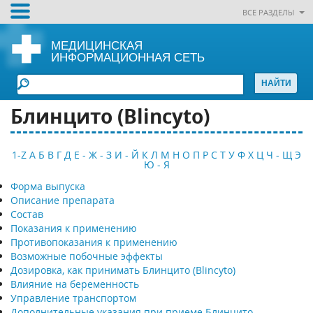
ВСЕ РАЗДЕЛЫ
МЕДИЦИНСКАЯ
ИНФОРМАЦИОННАЯ СЕТЬ
Блинцито (Blincyto)
1-Z
А
Б
В
Г
Д
Е - Ж - З
И - Й
К
Л
М
Н
О
П
Р
С
Т
У
Ф
Х
Ц
Ч - Щ
Э
Ю - Я
Форма выпуска
Описание препарата
Состав
Показания к применению
Противопоказания к применению
Возможные побочные эффекты
Дозировка, как принимать Блинцито (Blincyto)
Влияние на беременность
Управление транспортом
Дополнительные указания при приеме Блинцито