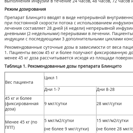
выполнения инфузии в течение 24 часов, 48 часов, 72 часов и
Режим дозирования
Препарат Блинцито вводят в виде непрерывной внутривенно
при постоянной скорости потока с использованием инфузион
лечения составляет 28 дней (4 недели) непрерывной инфузи
дневными (2-недельными) перерывами в лечении. Пациенты 
индукции с последующими 3 дополнительными циклами кон
Рекомендованные суточные дозы в зависимости от веса пац
1. Пациенты весом 45 кг и более получают фиксированную до
менее 45 кг доза рассчитывается исходя из площади поверхно
Таблица 1. Рекомендованные дозы препарата Блинцито
Цикл 1
Вес пациента
Дни 1-7
Дни 8-28
45 кг и более
(фиксиpованная
9 мкг/сутки
28 мкг/сутки
доза)
5 мкг/м
2
/сутки
15 мкг/м
2
/сутки
Менее 45 кг (по
ППТ)
(не более 9 мкг/сутки)
(не более 28 мкг/