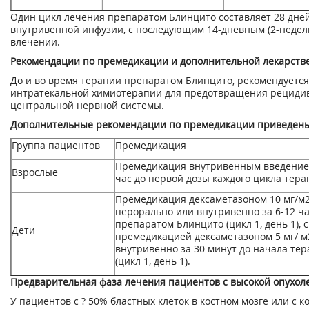
Один цикл лечения препаратом Блинцито составляет 28 дне
внутривенной инфузии, с последующим 14-дневным (2-неде
влечении.
Рекомендации по премедикации и дополнительной лекарств
До и во время терапии препаратом Блинцито, рекомендуется
интратекальной химиотерапии для предотвращения рециди
центральной нервной системы.
Дополнительные рекомендации по премедикации приведены
Группа пациентов
Премедикация
Премедикация внутривенным введением
Взрослые
час до первой дозы каждого цикла тер
Премедикация дексаметазоном 10 мг/м
перорально или внутривенно за 6-12 ч
препаратом Блинцито (цикл 1, день 1),
Дети
премедикацией дексаметазоном 5 мг/ м
внутривенно за 30 минут до начала те
(цикл 1, день 1).
Предварительная фаза лечения пациентов с высокой опухол
У пациентов с ? 50% бластных клеток в костном мозге или с 