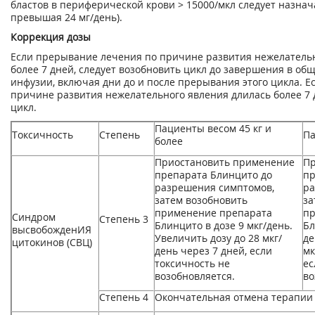
бластов в периферической крови > 15000/мкл следует назнач
превышая 24 мг/день).
Коррекция дозы
Если прерывание лечения по причине развития нежелательн
более 7 дней, следует возобновить цикл до завершения в об
инфузии, включая дни до и после прерывания этого цикла. Е
причине развития нежелательного явления длилась более 7 
цикл.
Пациенты весом 45 кг и
Токсичность
Степень
Па
более
Приостановить применение
Пр
препарата Блинцито до
пр
разрешения симптомов,
ра
затем возобновить
за
применение препарата
пр
Синдром
Степень 3
Блинцито в дозе 9 мкг/день.
Бл
высвобожденИЯ
Увеличить дозу до 28 мкг/
де
цитокинов (СВЦ)
день через 7 дней, если
мк
токсичность не
ес
возобновляется.
во
Степень 4
Окончательная отмена терапии