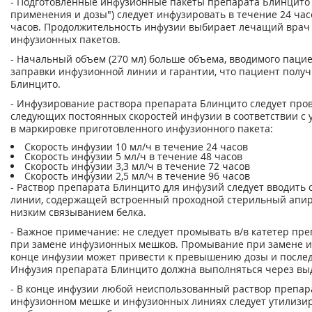
- Подготовленные инфузионные пакеты препарата Блинцито (
применения и дозы") следует инфузировать в течение 24 часов
часов. Продолжительность инфузии выбирает лечащий врач 
инфузионных пакетов.
- Начальный объем (270 мл) больше объема, вводимого пациен
заправки инфузионной линии и гарантии, что пациент получ
Блинцито.
- Инфузирование раствора препарата Блинцито следует пров
следующих постоянных скоростей инфузии в соответствии с
в маркировке приготовленного инфузионного пакета:
Скорость инфузии 10 мл/ч в течение 24 часов
Скорость инфузии 5 мл/ч в течение 48 часов
Скорость инфузии 3,3 мл/ч в течение 72 часов
Скорость инфузии 2,5 мл/ч в течение 96 часов
- Раствор препарата Блинцито для инфузий следует вводит
линии, содержащей встроенный проходной стерильный апир
низким связыванием белка.
- Важное примечание: не следует промывать в/в катетер пр
при замене инфузионных мешков. Промывание при замене 
конце инфузии может привести к превышению дозы и посл
Инфузия препарата Блинцито должна выполняться через вы
- В конце инфузии любой неиспользованный раствор препар
инфузионном мешке и инфузионных линиях следует утилизиро