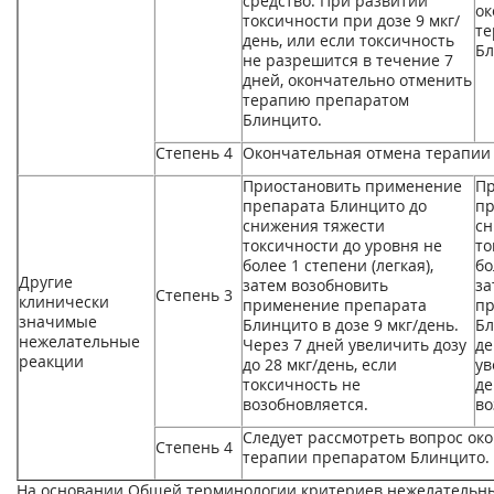
средство. При развитии
ок
токсичности при дозе 9 мкг/
те
день, или если токсичность
Бл
не разрешится в течение 7
дней, окончательно отменить
терапию препаратом
Блинцито.
Степень 4
Окончательная отмена терапии
Приостановить применение
Пр
препарата Блинцито до
пр
снижения тяжести
сн
токсичности до уровня не
то
более 1 степени (легкая),
бо
Другие
затем возобновить
за
Степень 3
клинически
применение препарата
пр
значимые
Блинцито в дозе 9 мкг/день.
Бл
нежелательные
Через 7 дней увеличить дозу
де
реакции
до 28 мкг/день, если
ув
токсичность не
де
возобновляется.
во
Следует рассмотреть вопрос ок
Степень 4
терапии препаратом Блинцито.
На основании Общей терминологии критериев нежелательных