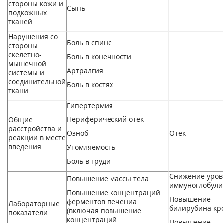
стороны кожи и
Сыпь
подкожных
тканей
Нарушения со
Боль в спине
стороны
скелетно-
Боль в конечности
мышечной
Артралгия
системы и
соединительной
Боль в костях
ткани
Гипертермия
Периферический отек
Общие
расстройства и
Озноб
Отек
реакции в месте
введения
Утомляемость
Боль в груди
Снижение уров
Повышение массы тела
иммуноглобули
Повышение концентраций
Повышение
ферментов печени
a
Лабораторные
билирубина кр
(включая повышение
показатели
концентраций
Повышение