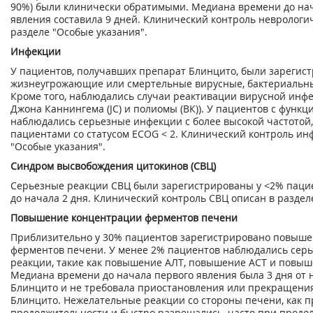
90%) были клинически обратимыми. Медиана времени до нач
явления составила 9 дней. Клинический контроль неврологи
разделе "Особые указания".
Инфекции
У пациентов, получавших препарат Блинцито, были зарегис
жизнеугрожающие или смертельные вирусные, бактериальны
Кроме того, наблюдались случаи реактивации вирусной инф
Джона Каннингема (JC) и полиомы (ВК)). У пациентов с функ
наблюдались серьезные инфекции с более высокой частотой,
пациентами со статусом ECOG < 2. Клинический контроль ин
"Особые указания".
Синдром высвобождения цитокинов (СВЦ)
Серьезные реакции СВЦ были зарегистрированы у <2% паци
до начала 2 дня. Клинический контроль СВЦ описан в раздел
Повышение концентрации ферментов печени
Приблизительно у 30% пациентов зарегистрировано повыш
ферментов печени. У менее 2% пациентов наблюдались сер
реакции, такие как повышение АЛТ, повышение ACT и повыш
Медиана времени до начала первого явления была 3 дня от
Блинцито и не требовала приостановления или прекращени
Блинцито. Нежелательные реакции со стороны печени, как п
продолжительности и быстро разрешались, часто при прод