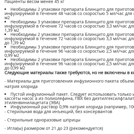
Пациенты весом менее 45 кг
Необходимы 2 упаковки препарата Блинцито для приготовл
инфузируемой в течение 48 часов со скоростью 5 мл/час для 
м
2
Необходимы 3 упаковки препарата Блинцито для приготов
инфузируемой в течение 72 часов со скоростью 3,3 мл/час дл
1,39 м
2
Необходимы 2 упаковки препарата Блинцито для приготов
инфузируемой в течение 72 часов со скоростью 3,3 мл/час дл
до 1,39 м
2
Необходимы 3 упаковки препарата Блинцито для приготовл
инфузируемой в течение 96 часов со скоростью 2,5 мл/час дл
0,99 м
2
Необходимы 2 упаковки препарата Блинцито для приготов
инфузируемой в течение 96 часов со скоростью 2,5 мл/час дл
до 0,99 м
2
Следующие материалы также требуются, но не включены в к
- Материалы для приготовления инфузионного пакета объемо
натрия хлорида
Пустой инфузионный пакет. Следует использовать только
кассеты насос а из полиолефина, ПВХ без диэтилгексилфталат
этиленвинилацетата (ЭВА)
Инфузионный раствор 0,9% натрия хлорида (например, 10
- Стерильная вода для инъекций, без консервантов
- Стерильные одноразовые шприцы
- Игла(ы) размером от 21 до 23 (рекомендуется)