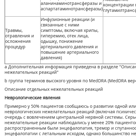
аланинаминотрансферазы и
концентрации 
аспартатаминотрансферазы)
глутамилтранс
Инфузионные реакции (и
связанные с ними
Травмы,
симптомы, включая хрипы,
отравления и
гиперемию, отек лица,
осложнения
одышку, понижение
процедур
артериального давления и
повышение артериального
давления)
а
Дополнительная информация приведена в разделе "Описа
нежелательных реакций"
b
группа терминов высокого уровня по MedDRA (MedDRA верс
Описание отдельных нежелательных реакций
Неврологические явления
Примерно у 50% пациентов сообщаюсь о развитии одной или
неврологических нежелательных реакций (включая психическ
очередь с вовлечением центральной нервной системы. Сер
нежелательные реакции наблюдались у менее 20% пациентов
распространенным были энцефалопатия, тремор и спутаннос
энцефалопатии с летальным исходом, однако большинство не