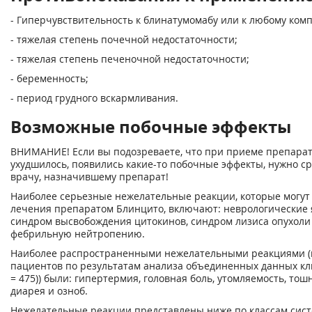
- Гиперчувствительность к блинатумомабу или к любому ком
- тяжелая степень почечной недостаточности;
- тяжелая степень печеночной недостаточности;
- беременность;
- период грудного вскармливания.
Возможные побочные эффекты
ВНИМАНИЕ! Если вы подозреваете, что при приеме препарат
ухудшилось, появились какие-то побочные эффекты, нужно ср
врачу, назначившему препарат!
Наиболее серьезные нежелательные реакции, которые могут 
лечения препаратом Блинцито, включают: неврологические 
синдром высвобождения цитокинов, синдром лизиса опухоли
фебрильную нейтропению.
Наиболее распространенными нежелательными реакциями (
пациентов по результатам анализа объединенных данных кл
= 475)) были: гипертермия, головная боль, утомляемость, тош
диарея и озноб.
Нежелательные реакции представлены ниже по классам сист