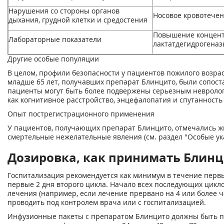
Нарушения со стороны органов
Носовое кровотече
дыхания, грудной клетки и средостения
Повышение концен
Лабораторные показатели
лактатдегидрогеназ
Другие особые популяции
В целом, профили безопасности у пациентов пожилого возраст
младше 65 лет, получавших препарат Блинцито, были сопос
пациенты могут быть более подвержены серьезным невролог
как когнитивное расстройство, энцефалопатия и спутанность
Опыт пострегистрационного применения
У пациентов, получающих препарат Блинцито, отмечались 
смертельные нежелательные явления (см. раздел "Особые ук
Дозировка, как принимать Блинци
Госпитализация рекомендуется как минимум в течение первы
первые 2 дня второго цикла. Начало всех последующих цикл
лечения (например, если лечение прервано на 4 или более ч
проводить под контролем врача или с госпитализацией.
Инфузионные пакеты с препаратом Блинцито должны быть п