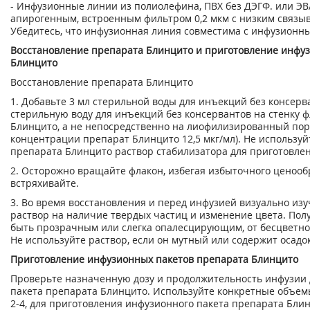
- Инфузионные линии из полиолефина, ПВХ без ДЭГФ. или ЭВ
апирогенным, встроенным фильтром 0,2 мкм с низким связы
Убедитесь, что инфузионная линия совместима с инфузионн
Восстановление препарата Блинцито и приготовление инфуз
Блинцито
Восстановление препарата Блинцито
1. Добавьте 3 мл стерильной воды для инъекций без консерв
стерильную воду для инъекций без консервантов на стенку 
Блинцито, а не непосредственно на лиофилизированный пор
концентрации препарат Блинцито 12,5 мкг/мл). Не используй
препарата Блинцито раствор стабилизатора для приготовлен
2. Осторожно вращайте флакон, избегая избыточного ценооб
встряхивайте.
3. Во время восстановления и перед инфузией визуально из
раствор на наличие твердых частиц и изменение цвета. По
быть прозрачным или слегка опалесцирующим, от бесцветног
Не используйте раствор, если он мутный или содержит осадок
Приготовление инфузионных пакетов препарата Блинцито
Проверьте назначенную дозу и продолжительность инфузии 
пакета препарата Блинцито. Используйте конкретные объем
2-4, для приготовления инфузионного пакета препарата Бли