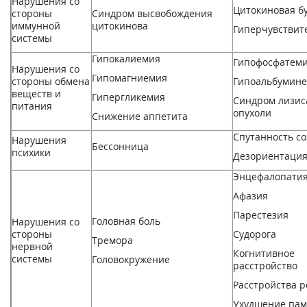
Нарушения со
Цитокиновая б
стороны
Синдром высвобождения
иммунной
цитокинов
a
Гиперчувствит
системы
Гипокалиемия
Гипофосфатем
Нарушения со
Гипомагниемия
стороны обмена
Гипоальбумин
веществ и
Гипергликемия
Синдром лизис
питания
опухоли
Снижение аппетита
Спутанность с
Нарушения
Бессонница
психики
Дезориентаци
Энцефалопати
Афазия
Парестезия
Головная боль
Нарушения со
стороны
Судорога
Тремор
a
нервной
Когнитивное
системы
Головокружение
расстройство
Расстройства 
Ухудшение пам