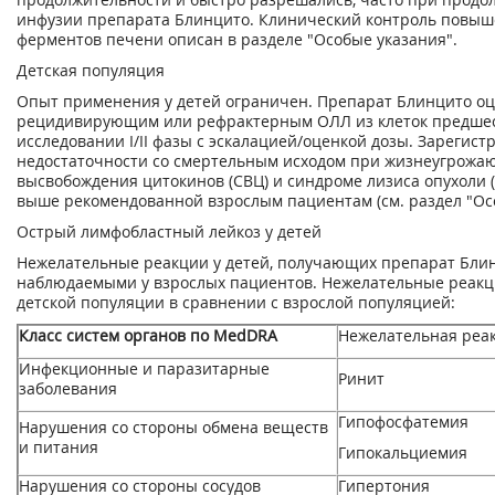
инфузии препарата Блинцито. Клинический контроль повы
ферментов печени описан в разделе "Особые указания".
Детская популяция
Опыт применения у детей ограничен. Препарат Блинцито оце
рецидивирующим или рефрактерным ОЛЛ из клеток предшест
исследовании I/II фазы с эскалацией/оценкой дозы. Зарегис
недостаточности со смертельным исходом при жизнеугрож
высвобождения цитокинов (СВЦ) и синдроме лизиса опухоли 
выше рекомендованной взрослым пациентам (см. раздел "Осо
Острый лимфобластный лейкоз у детей
Нежелательные реакции у детей, получающих препарат Блин
наблюдаемыми у взрослых пациентов. Нежелательные реакц
детской популяции в сравнении с взрослой популяцией:
Класс систем органов по MedDRA
Нежелательная реа
Инфекционные и паразитарные
Ринит
заболевания
Гипофосфатемия
Нарушения со стороны обмена веществ
и питания
Гипокальциемия
Нарушения со стороны сосудов
Гипертония