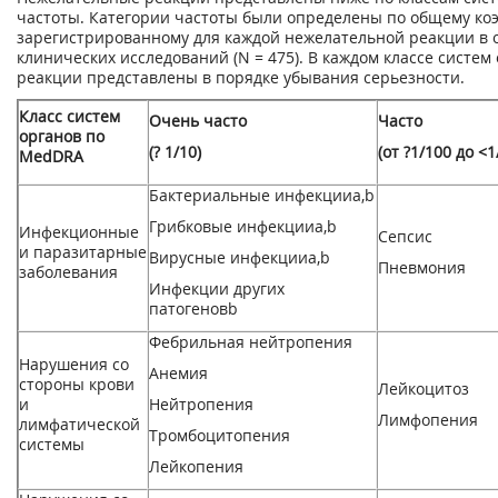
частоты. Категории частоты были определены по общему ко
зарегистрированному для каждой нежелательной реакции в
клинических исследований (N = 475). В каждом классе систе
реакции представлены в порядке убывания серьезности.
Класс систем
Очень часто
Часто
органов по
(? 1/10)
(от ?1/100 до <1
MedDRA
Бактериальные инфекции
a,
b
Грибковые инфекции
a,
b
Инфекционные
Сепсис
и паразитарные
Вирусные инфекции
a,
b
Пневмония
заболевания
Инфекции других
патогенов
b
Фебрильная нейтропения
Нарушения со
Анемия
стороны крови
Лейкоцитоз
и
Нейтропения
Лимфопения
лимфатической
Тромбоцитопения
системы
Лейкопения