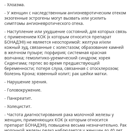
- Хлоазма.
- У женщин с наследственным ангионевротическим отеком
экзогенные эстрогены могут вызвать или усилить
симптомы ангионевротического отека.
- Наступление или ухудшение состояний, для которых связь
с применением КОК (к которым относится препарат
БОНАДЭ®) не является неоспоримой: желтуха и/или
кожный зуд, связанные с холестазом; образование камней
в желчном пузыре; порфирия; системная красная
волчанка; гемолитико-уремический синдром; хорея
Сиденгама; герпес во время предшествующей
беременности; потеря слуха, связанная с отосклерозом;
болезнь Крона; язвенный колит; рак шейки матки.
- Нарушение зрения.
- Головокружение.
- Панкреатит.
- Холецистит.
- Частота диагностирования рака молочной железы у
женщин, применяющих КОК (к которым относится
препарат БОНАДЭ®), повышена весьма незначительно. Рак
молочной железы редко наблюдается у женщин до 40 лет,