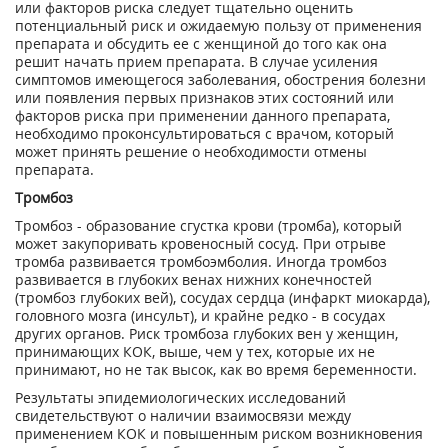
или факторов риска следует тщательно оценить
потенциальный риск и ожидаемую пользу от применения
препарата и обсудить ее с женщиной до того как она
решит начать прием препарата. В случае усиления
симптомов имеющегося заболевания, обострения болезни
или появления первых признаков этих состояний или
факторов риска при применении данного препарата,
необходимо проконсультироваться с врачом, который
может принять решение о необходимости отмены
препарата.
Тромбоз
Тромбоз - образование сгустка крови (тромба), который
может закупоривать кровеносный сосуд. При отрыве
тромба развивается тромбоэмболия. Иногда тромбоз
развивается в глубоких венах нижних конечностей
(тромбоз глубоких вей), сосудах сердца (инфаркт миокарда),
головного мозга (инсульт), и крайне редко - в сосудах
других органов. Риск тромбоза глубоких вен у женщин,
принимающих КОК, выше, чем у тех, которые их не
принимают, но не так высок, как во время беременности.
Результаты эпидемиологических исследований
свидетельствуют о наличии взаимосвязи между
применением КОК и повышенным риском возникновения