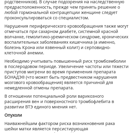
родственников). В случае подозрения на наследственную
предрасположенность, прежде чем принять решение о
любой гормональной контрацепции женщине следует
проконсультироваться со специалистом.
Нарушения периферического кровообращения также могут
отмечаться при сахарном диабете, системной красной
волчанке, гемолитико-уремическом синдроме, хронических
воспалительных заболеваниях кишечника (а именно,
болезнь Крона или язвенный колит) и серповидно-
клеточной анемии.
Необходимо учитывать повышенный риск тромбоэмболии
в послеродовом периоде. Увеличение частоты или тяжести
приступов мигрени во время применения препарата
БОНАДЭ® (что может быть предвестником нарушения
мозгового кровообращения) является причиной для
немедленной отмены препарата.
В отношении потенциальной роли варикозного
расширения вен и поверхностного тромбофлебита в
развитии ВТЭ единого мнения нет.
Опухоли
Наиважнейшим фактором риска возникновения рака
шейки матки является персистирующая