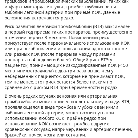
тромбозов и тромбоэмболических заболеваний, таких как
инфаркт миокарда, инсульт, тромбоз глубоких вен и
эмболии легочной артерии при приеме КОК. Данные
осложнения встречаются редко.
Риск развития венозной тромбоэмболии (ВТЭ) максимален
в первый год приема таких препаратов, преимущественно
в течение первых 3 месяцев. Повышенный риск
присутствует после первоначального использования КОК
или при возобновлении использования одного и того же
или разных КОК (после перерыва между приемами
препарата в 4 недели и более). Общий риск ВТЭ у
пациенток, принимающих низкодозированпые КОК (< 50
мкг этинилэстрадиола) в два-три раза выше, чем у
небеременных пациенток, которые не принимают КОК,
тем не менее, этот риск остается более низким по
сравнению с риском ВТЭ при беременности и родах.
В очень редких случаях венозная или артериальная
тромбоэмболия может привести к летальному исходу. ВТЭ,
проявляющаяся в виде тромбоза глубоких вен и/или
эмболии легочной артерии, может возникнуть при
использовании любого КОК. Крайне редко при
использовании КОК возникает тромбоз в других
кровеносных сосудах, например, венах и артериях печени,
брыжейки, почек, мозга или сетчатки.