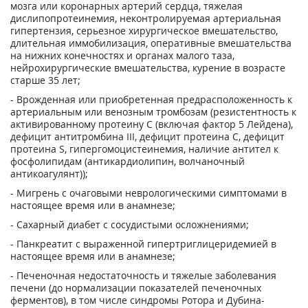
мозга или коронарных артерий сердца, тяжелая
дислипопротеинемия, неконтролируемая артериальная
гипертензия, серьезное хирургическое вмешательство,
длительная иммобилизация, оперативные вмешательства
на нижних конечностях и органах малого таза,
нейрохирургические вмешательства, курение в возрасте
старше 35 лет;
- Врожденная или приобретенная предрасположенность к
артериальным или венозным тромбозам (резистентность к
активированному протеину С (включая фактор 5 Лейдена),
дефицит антитромбина III, дефицит протеина С, дефицит
протеина S, гипергомоцистеинемия, наличие антител к
фосфолипидам (антикардиолипин, волчаночный
антикоагулянт));
- Мигрень с очаговыми неврологическими симптомами в
настоящее время или в анамнезе;
- Сахарный диабет с сосудистыми осложнениями;
- Панкреатит с выраженной гипертриглицеридемией в
настоящее время или в анамнезе;
- Печеночная недостаточность и тяжелые заболевания
печени (до нормализации показателей печеночных
ферментов), в том числе синдромы Ротора и Дубина-