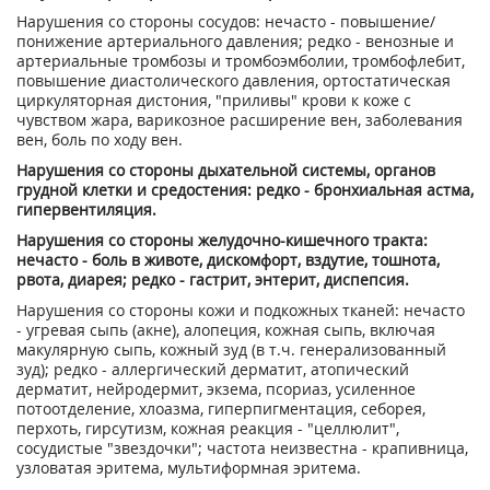
Нарушения со стороны сосудов: нечасто - повышение/
понижение артериального давления; редко - венозные и
артериальные тромбозы и тромбоэмболии, тромбофлебит,
повышение диастолического давления, ортостатическая
циркуляторная дистония, "приливы" крови к коже с
чувством жара, варикозное расширение вен, заболевания
вен, боль по ходу вен.
Нарушения со стороны дыхательной системы, органов
грудной клетки и средостения: редко - бронхиальная астма,
гипервентиляция.
Нарушения со стороны желудочно-кишечного тракта:
нечасто - боль в животе, дискомфорт, вздутие, тошнота,
рвота, диарея; редко - гастрит, энтерит, диспепсия.
Нарушения со стороны кожи и подкожных тканей: нечасто
- угревая сыпь (акне), алопеция, кожная сыпь, включая
макулярную сыпь, кожный зуд (в т.ч. генерализованный
зуд); редко - аллергический дерматит, атопический
дерматит, нейродермит, экзема, псориаз, усиленное
потоотделение, хлоазма, гиперпигментация, себорея,
перхоть, гирсутизм, кожная реакция - "целлюлит",
сосудистые "звездочки"; частота неизвестна - крапивница,
узловатая эритема, мультиформная эритема.