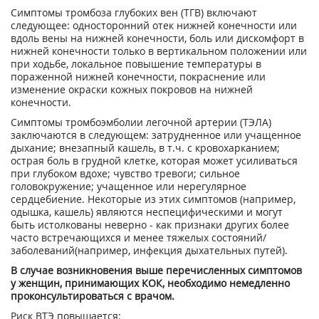
Симптомы тромбоза глубоких вен (ТГВ) включают
следующее: односторонний отек нижней конечности или
вдоль вены на нижней конечности, боль или дискомфорт в
нижней конечности только в вертикальном положении или
при ходьбе, локальное повышение температуры в
пораженной нижней конечности, покраснение или
изменение окраски кожных покровов на нижней
конечности.
Симптомы тромбоэмболии легочной артерии (ТЭЛА)
заключаются в следующем: затрудненное или учащенное
дыхание; внезапный кашель, в т.ч. с кровохарканием;
острая боль в грудной клетке, которая может усиливаться
при глубоком вдохе; чувство тревоги; сильное
головокружение; учащенное или нерегулярное
сердцебиение. Некоторые из этих симптомов (например,
одышка, кашель) являются неспецифическими и могут
быть истолкованы неверно - как признаки других более
часто встречающихся и менее тяжелых состояний/
заболеваний(например, инфекция дыхательных путей).
В случае возникновения выше перечисленных симптомов
у женщин, принимающих КОК, необходимо немедленно
проконсультироваться с врачом.
Риск ВТЭ повышается: