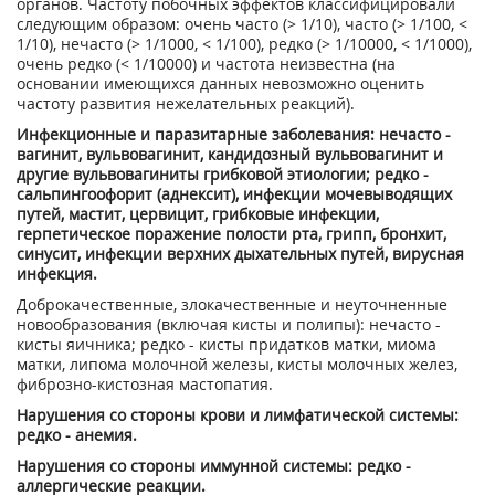
органов. Частоту побочных эффектов классифицировали
следующим образом: очень часто (> 1/10), часто (> 1/100, <
1/10), нечасто (> 1/1000, < 1/100), редко (> 1/10000, < 1/1000),
очень редко (< 1/10000) и частота неизвестна (на
основании имеющихся данных невозможно оценить
частоту развития нежелательных реакций).
Инфекционные и паразитарные заболевания: нечасто -
вагинит, вульвовагинит, кандидозный вульвовагинит и
другие вульвовагиниты грибковой этиологии; редко -
сальпингоофорит (аднексит), инфекции мочевыводящих
путей, мастит, цервицит, грибковые инфекции,
герпетическое поражение полости рта, грипп, бронхит,
синусит, инфекции верхних дыхательных путей, вирусная
инфекция.
Доброкачественные, злокачественные и неуточненные
новообразования (включая кисты и полипы): нечасто -
кисты яичника; редко - кисты придатков матки, миома
матки, липома молочной железы, кисты молочных желез,
фиброзно-кистозная мастопатия.
Нарушения со стороны крови и лимфатической системы:
редко - анемия.
Нарушения со стороны иммунной системы: редко -
аллергические реакции.