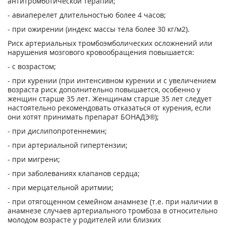
антитромботической терапии;
- авиаперелет длительностью более 4 часов;
- при ожирении (индекс массы тела более 30 кг/м
2
).
Риск артериальных тромбоэмболических осложнений или
нарушения мозгового кровообращения повышается:
- с возрастом;
- при курении (при интенсивном курении и с увеличением
возраста риск дополнительно повышается, особенно у
женщин старше 35 лет. Женщинам старше 35 лет следует
настоятельно рекомендовать отказаться от курения, если
они хотят принимать препарат БОНАДЭ®);
- при дислипопротеннемин;
- при артериальной гипертензии;
- при мигрени;
- при заболеваниях клапанов сердца;
- при мерцательной аритмии;
- при отягощенном семейном анамнезе (т.е. при наличии в
анамнезе случаев артериального тромбоза в относительно
молодом возрасте у родителей или близких