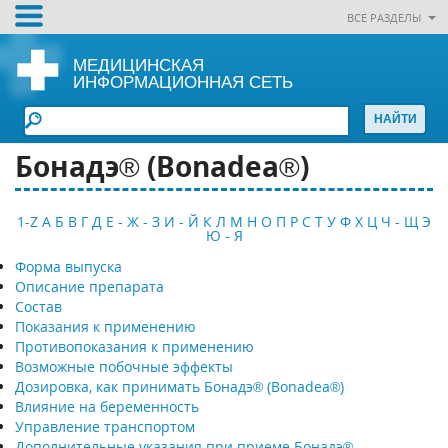
ВСЕ РАЗДЕЛЫ
МЕДИЦИНСКАЯ
ИНФОРМАЦИОННАЯ СЕТЬ
Бонадэ® (Bonadea®)
1-Z
А
Б
В
Г
Д
Е - Ж - З
И - Й
К
Л
М
Н
О
П
Р
С
Т
У
Ф
Х
Ц
Ч - Щ
Э
Ю - Я
Форма выпуска
Описание препарата
Состав
Показания к применению
Противопоказания к применению
Возможные побочные эффекты
Дозировка, как принимать Бонадэ® (Bonadea®)
Влияние на беременность
Управление транспортом
Дополнительные указания при приеме Бонадэ®