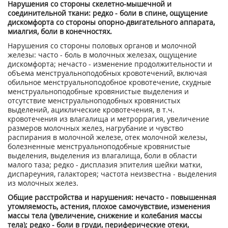
Нарушения со стороны скелетно-мышечной и
соединительной ткани: редко - боли в спине, ощущение
дискомфорта со стороны опорно-двигательного аппарата,
миалгия, боли в конечностях.
Нарушения со стороны половых органов и молочной
железы: часто - боль в молочных железах, ощущение
дискомфорта; нечасто - изменение продолжительности и
объема менструальноподобных кровотечений, включая
обильное менструальноподобное кровотечение, скудные
менструальноподобные кровянистые выделения и
отсутствие менструальноподобных кровянистых
выделений, ациклические кровотечения, в т.ч.
кровотечения из влагалища и метроррагия, увеличение
размеров молочных желез, нагрубание и чувство
распирания в молочной железе, отек молочной железы,
болезненные менструальноподобные кровянистые
выделения, выделения из влагалища, боли в области
малого таза; редко - дисплазия эпителия шейки матки,
диспареуния, галакторея; частота неизвестна - выделения
из молочных желез.
Общие расстройства и нарушения: нечасто - повышенная
утомляемость, астения, плохое самочувствие, изменения
массы тела (увеличение, снижение и колебания массы
тела); редко - боли в груди, периферические отеки,