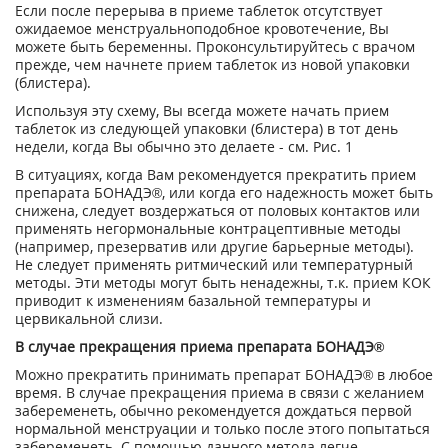
Если после перерыва в приеме таблеток отсутствует
ожидаемое менструальноподобное кровотечение, Вы
можете быть беременны. Проконсультируйтесь с врачом
прежде, чем начнете прием таблеток из новой упаковки
(блистера).
Используя эту схему, Вы всегда можете начать прием
таблеток из следующей упаковки (блистера) в тот день
недели, когда Вы обычно это делаете - см. Рис. 1
В ситуациях, когда Вам рекомендуется прекратить прием
препарата БОНАДЭ®, или когда его надежность может быть
снижена, следует воздержаться от половых контактов или
применять негормональные контрацептивные методы
(например, презерватив или другие барьерные методы).
Не следует применять ритмический или температурный
методы. Эти методы могут быть ненадежны, т.к. прием КОК
приводит к изменениям базальной температуры и
цервикальной слизи.
В случае прекращения приема препарата БОНАДЭ®
Можно прекратить принимать препарат БОНАДЭ® в любое
время. В случае прекращения приема в связи с желанием
забеременеть, обычно рекомендуется дождаться первой
нормальной менструации и только после этого попытаться
забеременеть. С помощью данного метода легче