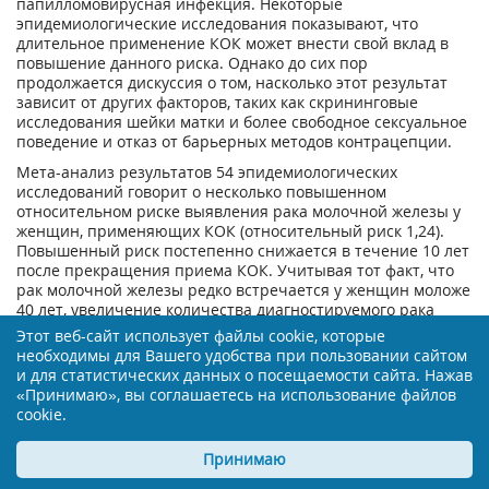
папилломовирусная инфекция. Некоторые
эпидемиологические исследования показывают, что
длительное применение КОК может внести свой вклад в
повышение данного риска. Однако до сих пор
продолжается дискуссия о том, насколько этот результат
зависит от других факторов, таких как скрининговые
исследования шейки матки и более свободное сексуальное
поведение и отказ от барьерных методов контрацепции.
Мета-анализ результатов 54 эпидемиологических
исследований говорит о несколько повышенном
относительном риске выявления рака молочной железы у
женщин, применяющих КОК (относительный риск 1,24).
Повышенный риск постепенно снижается в течение 10 лет
после прекращения приема КОК. Учитывая тот факт, что
рак молочной железы редко встречается у женщин моложе
40 лет, увеличение количества диагностируемого рака
молочной железы у женщин, принимающих или ранее
Этот веб-сайт использует файлы cookie, которые
принимавших КОК, мало по сравнению с общим риском
необходимы для Вашего удобства при пользовании сайтом
рака молочной железы. Данные исследования не
и для статистических данных о посещаемости сайта. Нажав
подтверждают наличие причинно-следственной связи.
«Принимаю», вы соглашаетесь на использование файлов
Причиной наблюдаемого повышения числа случаев
cookie.
выявления рака молочной железы у женщин,
принимающих КОК, может быть более ранняя диагностика,
Принимаю
биологическое действие препаратов или сочетание этих
факторов. Рак молочной железы, диагностируемый у