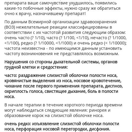
препарата ваше самочувствие ухудшилось, появились
какие-то побочные эффекты, нужно сразу же обратиться
очно к врачу, назначившему препарат!
По данным Всемирной организации здравоохранения
(ВОЗ) нежелательные реакции классифицированы в
соответствии с их частотой развития следующим образом:
очень часто (? 1/10), часто (? 1/100, <1/10), нечасто (? 1/1000,
<1/100), редко (? 1/10000, <1/1000) и очень редко (< 1/10000);
частота неизвестна - по имеющимся данным установить
частоту возникновения не представлялось возможным.
Нарушения со стороны дыхательной системы, органов
грудной клетки и средостения:
часто: раздражение слизистой оболочки полости носа,
кровянистые выделения из носа, носовое кровотечение,
чихание после первого применения препарата, диспноэ,
охриплость голоса, свистящее дыхание, боль в полости
носа.
В начале терапии в течение короткого периода времени
могут наблюдаться следующие явления: ринорея и
образование корок на слизистой оболочке носа.
очень редко: изъязвление слизистой оболочки полости
носа, перфорация носовой перегородки, дисфония.