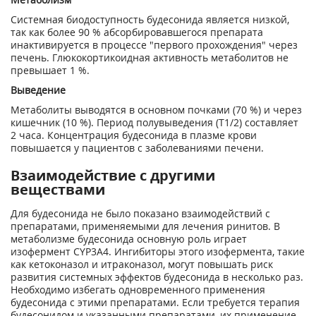
Системная биодоступность будесонида является низкой,
так как более 90 % абсорбировавшегося препарата
инактивируется в процессе "первого прохождения" через
печень. Глюкокортикоидная активность метаболитов не
превышает 1 %.
Выведение
Метаболиты выводятся в основном почками (70 %) и через
кишечник (10 %). Период полувыведения (Т
1/2
) составляет
2 часа. Концентрация будесонида в плазме крови
повышается у пациентов с заболеваниями печени.
Взаимодействие с другими
веществами
Для будесонида не было показано взаимодействий с
препаратами, применяемыми для лечения ринитов. В
метаболизме будесонида основную роль играет
изофермент CYP3A4. Ингибиторы этого изофермента, такие
как кетоконазол и итраконазол, могут повышать риск
развития системных эффектов будесонида в несколько раз.
Необходимо избегать одновременного применения
будесонида с этими препаратами. Если требуется терапия
будесонидом и указанными препаратами, их применение