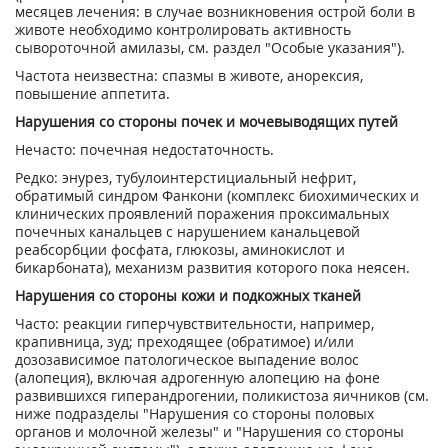
месяцев лечения: в случае возникновения острой боли в
животе необходимо контролировать активность
сывороточной амилазы, см. раздел "Особые указания").
Частота неизвестна: спазмы в животе, анорексия,
повышение аппетита.
Нарушения со стороны почек и мочевыводящих путей
Нечасто: почечная недостаточность.
Редко: энурез, тубулоинтерстициальный нефрит,
обратимый синдром Фанкони (комплекс биохимических и
клинических проявлений поражения проксимальных
почечных канальцев с нарушением канальцевой
реабсорбции фосфата, глюкозы, аминокислот и
бикарбоната), механизм развития которого пока неясен.
Нарушения со стороны кожи и подкожных тканей
Часто: реакции гиперчувствительности, например,
крапивница, зуд; преходящее (обратимое) и/или
дозозависимое патологическое выпадение волос
(алопеция), включая адрогенную алопецию на фоне
развившихся гиперандрогении, поликистоза яичников (см.
ниже подразделы "Нарушения со стороны половых
органов и молочной железы" и "Нарушения со стороны