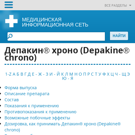
ВСЕ РАЗДЕЛЫ
МЕДИЦИНСКАЯ
ИНФОРМАЦИОННАЯ СЕТЬ
Депакин® хроно (Depakine®
chrono)
1-Z
А
Б
В
Г
Д
Е - Ж - З
И - Й
К
Л
М
Н
О
П
Р
С
Т
У
Ф
Х
Ц
Ч - Щ
Э
Ю - Я
Форма выпуска
Описание препарата
Состав
Показания к применению
Противопоказания к применению
Возможные побочные эффекты
Дозировка, как принимать Депакин® хроно (Depakine®
chrono)