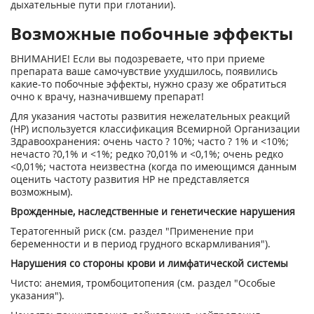
дыхательные пути при глотании).
Возможные побочные эффекты
ВНИМАНИЕ! Если вы подозреваете, что при приеме
препарата ваше самочувствие ухудшилось, появились
какие-то побочные эффекты, нужно сразу же обратиться
очно к врачу, назначившему препарат!
Для указания частоты развития нежелательных реакций
(HP) используется классификация Всемирной Организации
Здравоохранения: очень часто ? 10%; часто ? 1% и <10%;
нечасто ?0,1% и <1%; редко ?0,01% и <0,1%; очень редко
<0,01%; частота неизвестна (когда по имеющимся данным
оценить частоту развития HP не представляется
возможным).
Врожденные, наследственные и генетические нарушения
Тератогенный риск (см. раздел "Применение при
беременности и в период грудного вскармливания").
Нарушения со стороны крови и лимфатической системы
Чисто: анемия, тромбоцитопения (см. раздел "Особые
указания").