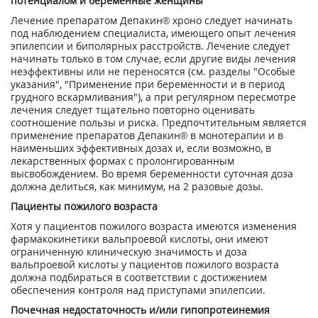
потенциалом и беременные женщины
Лечение препаратом Депакин
®
хроно следует начинать
под наблюдением специалиста, имеющего опыт лечения
эпилепсии и биполярных расстройств. Лечение следует
начинать только в том случае, если другие виды лечения
неэффективны или не переносятся (см. разделы "Особые
указания", "Применение при беременности и в период
грудного вскармливания"), а при регулярном пересмотре
лечения следует тщательно повторно оценивать
соотношение пользы и риска. Предпочтительным является
применение препаратов Депакин
®
в монотерапии и в
наименьших эффективных дозах и, если возможно, в
лекарственных формах с пролонгированным
высвобождением. Во время беременности суточная доза
должна делиться, как минимум, на 2 разовые дозы.
Пациенты пожилого возраста
Хотя у пациентов пожилого возраста имеются изменения
фармакокинетики вальпроевой кислоты, они имеют
ограниченную клиническую значимость и доза
вальпроевой кислоты у пациентов пожилого возраста
должна подбираться в соответствии с достижением
обеспечения контроля над приступами эпилепсии.
Почечная недостаточность и/или гипопротеинемия