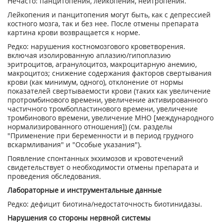
Нечасто: панцитопения, лейкопения, нейтропения.
Лейкопения и панцитопения могут быть, как с депрессией
костного мозга, так и без нее. После отмены препарата
картина крови возвращается к норме.
Редко: нарушения костномозгового кроветворения.
включая изолированную аплазию/гипоплазию
эритроцитов, агранулоцитоз, макроцитарную анемию,
макроцитоз; снижение содержания факторов свертывания
крови (как минимум, одного), отклонение от нормы
показателей свертываемости крови (таких как увеличение
протромбинового времени, увеличение активированного
частичного тромбопластинового времени, увеличение
тромбинового времени, увеличение МНО [международного
нормализированного отношения]) (см. разделы
"Применение при беременности и в период грудного
вскармливания" и "Особые указания").
Появление спонтанных экхимозов и кровотечений
свидетельствует о необходимости отмены препарата и
проведения обследования.
Лабораторные и инструментальные данные
Редко: дефицит биотина/недостаточность биотинидазы.
Нарушения со стороны нервной системы