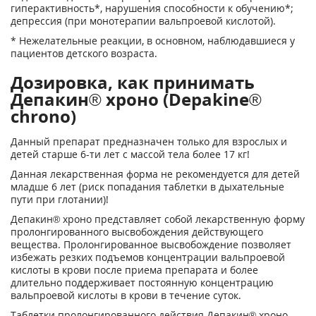
гиперактивность*, нарушения способности к обучению*;
депрессия (при монотерапии вальпроевой кислотой).
* Нежелательные реакции, в основном, наблюдавшиеся у
пациентов детского возраста.
Дозировка, как принимать
Депакин® хроно (Depakine®
chrono)
Данный препарат предназначен только для взрослых и
детей старше 6-ти лет с массой тела более 17 кг!
Данная лекарственная форма не рекомендуется для детей
младше 6 лет (риск попадания таблетки в дыхательные
пути при глотании)!
Депакин
®
хроно представляет собой лекарственную форму
пролонгированного высвобождения действующего
вещества. Пролонгированное высвобождение позволяет
избежать резких подъемов концентрации вальпроевой
кислоты в крови после приема препарата и более
длительно поддерживает постоянную концентрацию
вальпроевой кислоты в крови в течение суток.
Таблетки пролонгированного действия Депакин
®
хроно