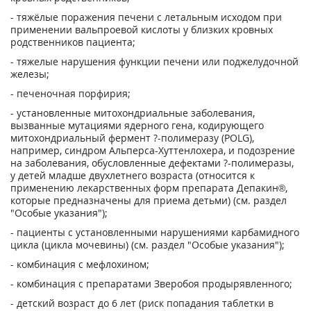
- тяжёлые поражения печени с летальным исходом при
применении вальпроевой кислоты у близких кровных
родственников пациента;
- тяжелые нарушения функции печени или поджелудочной
железы;
- печеночная порфирия;
- установленные митохондриальные заболевания,
вызванные мутациями ядерного гена, кодирующего
митохондриальный фермент ?-полимеразу (POLG),
например, синдром Альперса-Хуттенлохера, и подозрение
на заболевания, обусловленные дефектами ?-полимеразы,
у детей младше двухлетнего возраста (относится к
применению лекарственных форм препарата Депакин®,
которые предназначены для приема детьми) (см. раздел
"Особые указания");
- пациенты с установленными нарушениями карбамидного
цикла (цикла мочевины) (см. раздел "Особые указания");
- комбинация с мефлохином;
- комбинация с препаратами Зверобоя продырявленного;
- детский возраст до 6 лет (риск попадания таблетки в