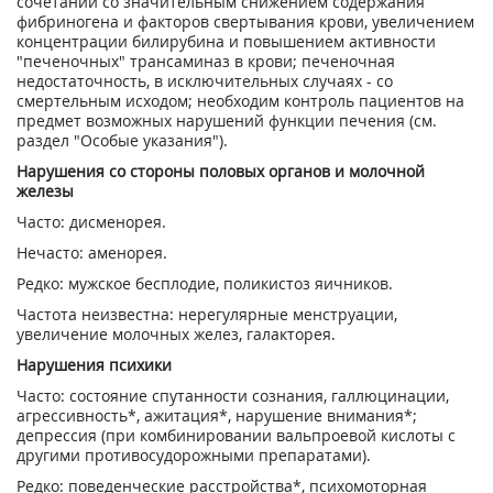
сочетании со значительным снижением содержания
фибриногена и факторов свертывания крови, увеличением
концентрации билирубина и повышением активности
"печеночных" трансаминаз в крови; печеночная
недостаточность, в исключительных случаях - со
смертельным исходом; необходим контроль пациентов на
предмет возможных нарушений функции печения (см.
раздел "Особые указания").
Нарушения со стороны половых органов и молочной
железы
Часто: дисменорея.
Нечасто: аменорея.
Редко: мужское бесплодие, поликистоз яичников.
Частота неизвестна: нерегулярные менструации,
увеличение молочных желез, галакторея.
Нарушения психики
Часто: состояние спутанности сознания, галлюцинации,
агрессивность*, ажитация*, нарушение внимания*;
депрессия (при комбинировании вальпроевой кислоты с
другими противосудорожными препаратами).
Редко: поведенческие расстройства*, психомоторная