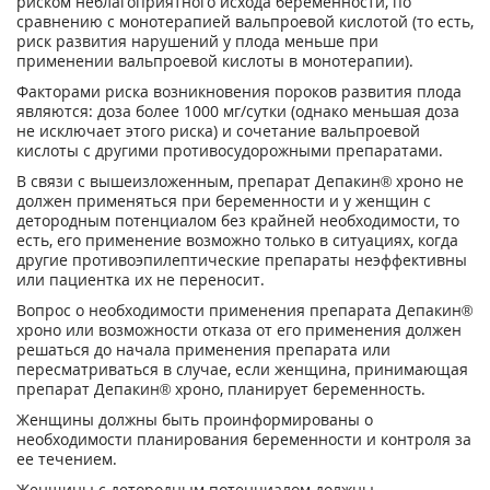
риском неблагоприятного исхода беременности, по
сравнению с монотерапией вальпроевой кислотой (то есть,
риск развития нарушений у плода меньше при
применении вальпроевой кислоты в монотерапии).
Факторами риска возникновения пороков развития плода
являются: доза более 1000 мг/сутки (однако меньшая доза
не исключает этого риска) и сочетание вальпроевой
кислоты с другими противосудорожными препаратами.
В связи с вышеизложенным, препарат Депакин® хроно не
должен применяться при беременности и у женщин с
детородным потенциалом без крайней необходимости, то
есть, его применение возможно только в ситуациях, когда
другие противоэпилептические препараты неэффективны
или пациентка их не переносит.
Вопрос о необходимости применения препарата Депакин®
хроно или возможности отказа от его применения должен
решаться до начала применения препарата или
пересматриваться в случае, если женщина, принимающая
препарат Депакин® хроно, планирует беременность.
Женщины должны быть проинформированы о
необходимости планирования беременности и контроля за
ее течением.
Женщины с детородным потенциалом должны