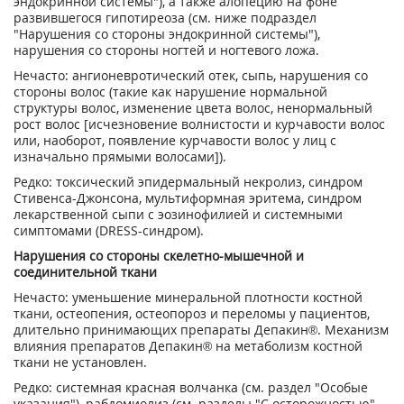
эндокринной системы"), а также алопецию на фоне
развившегося гипотиреоза (см. ниже подраздел
"Нарушения со стороны эндокринной системы"),
нарушения со стороны ногтей и ногтевого ложа.
Нечасто: ангионевротический отек, сыпь, нарушения со
стороны волос (такие как нарушение нормальной
структуры волос, изменение цвета волос, ненормальный
рост волос [исчезновение волнистости и курчавости волос
или, наоборот, появление курчавости волос у лиц с
изначально прямыми волосами]).
Редко: токсический эпидермальный некролиз, синдром
Стивенса-Джонсона, мультиформная эритема, синдром
лекарственной сыпи с эозинофилией и системными
симптомами (DRESS-синдром).
Нарушения со стороны скелетно-мышечной и
соединительной ткани
Нечасто: уменьшение минеральной плотности костной
ткани, остеопения, остеопороз и переломы у пациентов,
длительно принимающих препараты Депакин®. Механизм
влияния препаратов Депакин® на метаболизм костной
ткани не установлен.
Редко: системная красная волчанка (см. раздел "Особые
указания"), рабдомиолиз (см. разделы "С осторожностью",