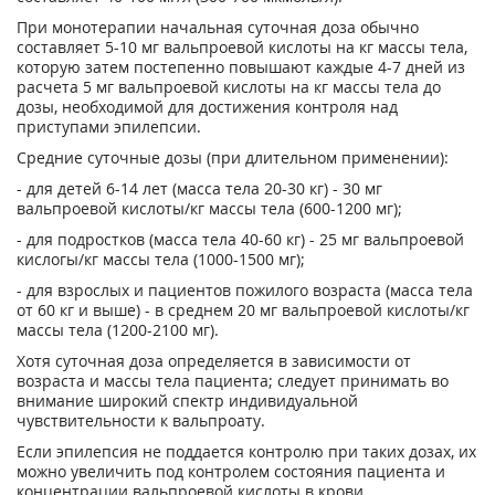
При монотерапии начальная суточная доза обычно
составляет 5-10 мг вальпроевой кислоты на кг массы тела,
которую затем постепенно повышают каждые 4-7 дней из
расчета 5 мг вальпроевой кислоты на кг массы тела до
дозы, необходимой для достижения контроля над
приступами эпилепсии.
Средние суточные дозы (при длительном применении):
- для детей 6-14 лет (масса тела 20-30 кг) - 30 мг
вальпроевой кислоты/кг массы тела (600-1200 мг);
- для подростков (масса тела 40-60 кг) - 25 мг вальпроевой
кислогы/кг массы тела (1000-1500 мг);
- для взрослых и пациентов пожилого возраста (масса тела
от 60 кг и выше) - в среднем 20 мг вальпроевой кислоты/кг
массы тела (1200-2100 мг).
Хотя суточная доза определяется в зависимости от
возраста и массы тела пациента; следует принимать во
внимание широкий спектр индивидуальной
чувствительности к вальпроату.
Если эпилепсия не поддается контролю при таких дозах, их
можно увеличить под контролем состояния пациента и
концентрации вальпроевой кислоты в крови.