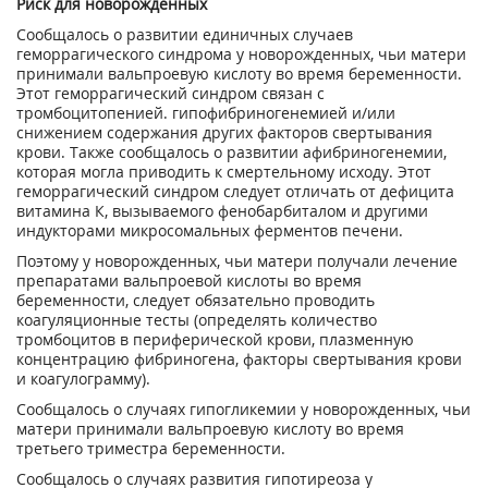
Риск для новорожденных
Сообщалось о развитии единичных случаев
геморрагического синдрома у новорожденных, чьи матери
принимали вальпроевую кислоту во время беременности.
Этот геморрагический синдром связан с
тромбоцитопенией. гипофибриногенемией и/или
снижением содержания других факторов свертывания
крови. Также сообщалось о развитии афибриногенемии,
которая могла приводить к смертельному исходу. Этот
геморрагический синдром следует отличать от дефицита
витамина К, вызываемого фенобарбиталом и другими
индукторами микросомальных ферментов печени.
Поэтому у новорожденных, чьи матери получали лечение
препаратами вальпроевой кислоты во время
беременности, следует обязательно проводить
коагуляционные тесты (определять количество
тромбоцитов в периферической крови, плазменную
концентрацию фибриногена, факторы свертывания крови
и коагулограмму).
Сообщалось о случаях гипогликемии у новорожденных, чьи
матери принимали вальпроевую кислоту во время
третьего триместра беременности.
Сообщалось о случаях развития гипотиреоза у