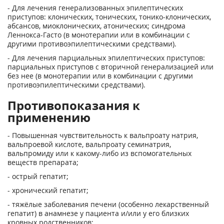
- Для лечения генерализованных эпилептических
приступов: клонических, тонических, тонико-клонических,
абсансов, миоклонических, атонических; синдрома
Леннокса-Гасто (в монотерапии или в комбинации с
другими противоэпилептическими средствами).
- Для лечения парциальных эпилептических приступов:
парциальных приступов с вторичной генерализацией или
без нее (в монотерапии или в комбинации с другими
противоэпилептическими средствами).
Противопоказания к
применению
- Повышенная чувствительность к вальпроату натрия,
вальпроевой кислоте, вальпроату семинатрия,
вальпромиду или к какому-либо из вспомогательных
веществ препарата;
- острый гепатит;
- хронический гепатит;
- тяжёлые заболевания печени (особенно лекарственный
гепатит) в анамнезе у пациента и/или у его близких
кровных родственников;