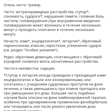
Очень чисто: тремор.
Часто: экстрапирамидные расстройства, ступор*,
сонливость, судороги*, нарушения памяти, головная боль,
нистагм; головокружение (при внутривенном введении
головокружение может возникать в течение нескольких
минут и проходить спонтанно в течение нескольких
минут).
Нечасто: кома*, энцефалопатия*, летаргия*, обратимый
паркинсонизм, атаксия, парестезия, утяжеление судорог
(см. раздел "Особые указания").
Редко: обратимая деменция, сочетающаяся с обратимой
атрофией головного мозга, когнитивные расстройства.
Частота неизвестна: седация.
*Ступор и летаргия иногда приводили к преходящей коме/
энцефалопатии и были или изолированными, или
сочетались с учащением судорожных приступов на фоне
лечения, а также уменьшались при отмене препарата или
при уменьшении его дозы. Большая часть подобных
случаев была описана на фоне комбинированной терапии,
особенно при одновременном применении фенобарбитала
или топирамата, или после резкого увеличения дозы
вальпроевой кислоты.