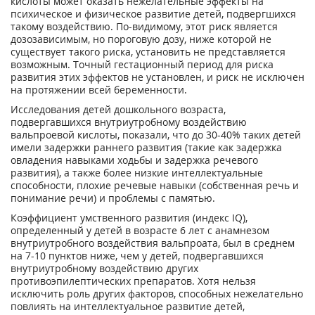
кислоты может оказать нежелательные эффекты на
психическое и физическое развитие детей, подвергшихся
такому воздействию. По-видимому, этот риск является
дозозависимым, но пороговую дозу, ниже которой не
существует такого риска, установить не представляется
возможным. Точный гестационный период для риска
развития этих эффектов не установлен, и риск не исключен
на протяжении всей беременности.
Исследования детей дошкольного возраста,
подвергавшихся внутриутробному воздействию
вальпроевой кислоты, показали, что до 30-40% таких детей
имели задержки раннего развития (такие как задержка
овладения навыками ходьбы и задержка речевого
развития), а также более низкие интеллектуальные
способности, плохие речевые навыки (собственная речь и
понимание речи) и проблемы с памятью.
Коэффициент умственного развития (индекс IQ),
определенный у детей в возрасте 6 лет с анамнезом
внутриутробного воздействия вальпроата, был в среднем
на 7-10 пунктов ниже, чем у детей, подвергавшихся
внутриутробному воздействию других
противоэпилептических препаратов. Хотя нельзя
исключить роль других факторов, способных нежелательно
повлиять на интеллектуальное развитие детей,