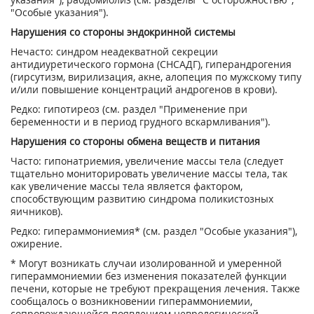
"Особые указания").
Нарушения со стороны эндокринной системы
Нечасто: синдром неадекватной секреции
антидиуретического гормона (СНСАДГ), гиперандрогения
(гирсутизм, вирилизация, акне, алопеция по мужскому типу
и/или повышение концентраций андрогенов в крови).
Редко: гипотиреоз (см. раздел "Применение при
беременности и в период грудного вскармливания").
Нарушения со стороны обмена веществ и питания
Часто: гипонатриемия, увеличение массы тела (следует
тщательно мониторировать увеличение массы тела, так
как увеличение массы тела является фактором,
способствующим развитию синдрома поликистозных
яичников).
Редко: гипераммониемия* (см. раздел "Особые указания"),
ожирение.
* Могут возникать случаи изолированной и умеренной
гипераммониемии без изменения показателей функции
печени, которые не требуют прекращения лечения. Также
сообщалось о возникновении гипераммониемии,
сопровождающейся появлением неврологической