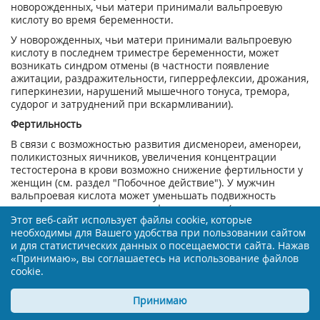
новорожденных, чьи матери принимали вальпроевую
кислоту во время беременности.
У новорожденных, чьи матери принимали вальпроевую
кислоту в последнем триместре беременности, может
возникать синдром отмены (в частности появление
ажитации, раздражительности, гиперрефлексии, дрожания,
гиперкинезии, нарушений мышечного тонуса, тремора,
судорог и затруднений при вскармливании).
Фертильность
В связи с возможностью развития дисменореи, аменореи,
поликистозных яичников, увеличения концентрации
тестостерона в крови возможно снижение фертильности у
женщин (см. раздел "Побочное действие"). У мужчин
вальпроевая кислота может уменьшать подвижность
сперматозоидов и нарушать фертильность (см. раздел
Этот веб-сайт использует файлы cookie, которые
"Побочное действие"). Установлено, что эти нарушения
необходимы для Вашего удобства при пользовании сайтом
фертильности являются обратимыми после прекращения
и для статистических данных о посещаемости сайта. Нажав
лечения.
«Принимаю», вы соглашаетесь на использование файлов
Период грудного вскармливания
cookie.
Экскреция вальпроевой кислоты в грудное молоко низкая,
ее концентрация в молоке составляет 1-10% от ее
Принимаю
концентрации в сыворотке крови.