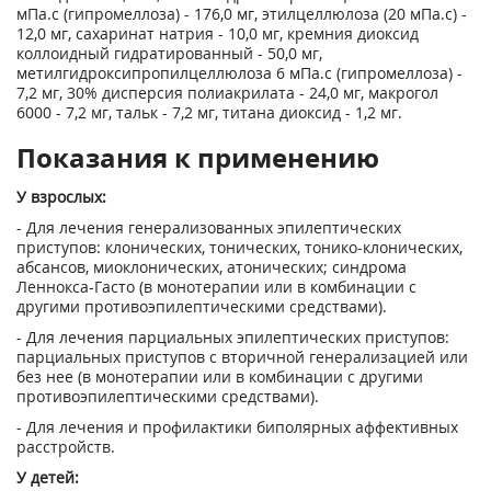
мПа.с (гипромеллоза) - 176,0 мг, этилцеллюлоза (20 мПа.с) -
12,0 мг, сахаринат натрия - 10,0 мг, кремния диоксид
коллоидный гидратированный - 50,0 мг,
метилгидроксипропилцеллюлоза 6 мПа.с (гипромеллоза) -
7,2 мг, 30% дисперсия полиакрилата - 24,0 мг, макрогол
6000 - 7,2 мг, тальк - 7,2 мг, титана диоксид - 1,2 мг.
Показания к применению
У взрослых:
- Для лечения генерализованных эпилептических
приступов: клонических, тонических, тонико-клонических,
абсансов, миоклонических, атонических; синдрома
Леннокса-Гасто (в монотерапии или в комбинации с
другими противоэпилептическими средствами).
- Для лечения парциальных эпилептических приступов:
парциальных приступов с вторичной генерализацией или
без нее (в монотерапии или в комбинации с другими
противоэпилептическими средствами).
- Для лечения и профилактики биполярных аффективных
расстройств.
У детей: