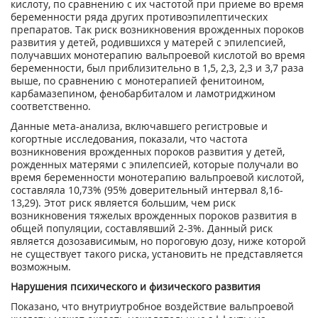
кислоту, по сравнению с их частотой при приеме во время
беременности ряда других противоэпилептических
препаратов. Так риск возникновения врожденных пороков
развития у детей, родившихся у матерей с эпилепсией,
получавших монотерапию вальпроевой кислотой во время
беременности, был приблизительно в 1,5, 2,3, 2,3 и 3,7 раза
выше, по сравнению с монотерапией фенитоином,
карбамазепином, фенобарбиталом и ламотриджином
соответственно.
Данные мета-анализа, включавшего регистровые и
когортные исследования, показали, что частота
возникновения врожденных пороков развития у детей,
рожденных матерями с эпилепсией, которые получали во
время беременности монотерапию вальпроевой кислотой,
составляла 10,73% (95% доверительный интервал 8,16-
13,29). Этот риск является большим, чем риск
возникновения тяжелых врожденных пороков развития в
общей популяции, составлявший 2-3%. Данный риск
является дозозависимым, но пороговую дозу, ниже которой
не существует такого риска, установить не представляется
возможным.
Нарушения психического и физического развития
Показано, что внутриутробное воздействие вальпроевой