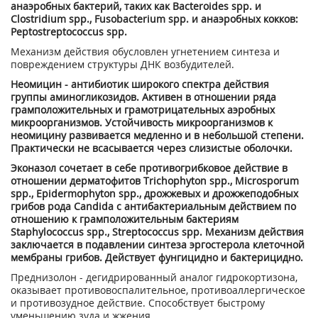
анаэробных бактерий, таких как Bacteroides spp. и
Clostridium spp., Fusobacterium spp. и анаэробных кокков:
Peptostreptococcus spp.
Механизм действия обусловлен угнетением синтеза и
повреждением структуры ДНК воз­будителей.
Неомицин - антибиотик широкого спектра действия
группы аминогликозидов. Активен в отношении ряда
грамположительных и грамотрицательных аэробных
микроорганизмов. Устойчивость микроорганизмов к
неомицину развивается медленно и в небольшой степени.
Практически не всасывается через слизистые оболочки.
Эконазол сочетает в себе противогрибковое действие в
отношении дерматофитов Trichophyton spp., Microsporum
spp., Epidermophyton spp., дрожжевых и дрожжеподобных
грибов рода Candida с антибактериальным действием по
отношению к грамположительным бактериям
Staphylococcus spp., Streptococcus spp. Механизм действия
заключается в подавлении синтеза эргостерола клеточной
мембраны грибов. Действует фунгицидно и бактерицидно.
Преднизолон - дегидрированный аналог гидрокортизона,
оказывает противовоспалительное, противоаллергическое
и противозудное действие. Способствует быстрому
уменьшению зуда и жжения.