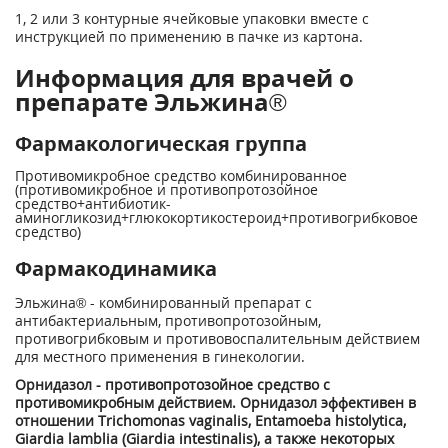
1, 2 или 3 контурные ячейковые упаковки вместе с
инструкцией по применению в пачке из картона.
Информация для врачей о
препарате Эльжина®
Фармакологическая группа
Противомикробное средство комбинированное
(противомикробное и противопротозойное
средство+антибиотик-
аминогликозид+глюкокортикостероид+противогрибковое
средство)
Фармакодинамика
Эльжина® - комбинированный препарат с
антибактериальным, противопротозойным,
противогрибковым и противовоспалительным действием
для местного применения в гинекологии.
Орнидазол - противопротозойное средство с
противомикробным действием. Орнидазол эффективен в
отношении Trichomonas vaginalis, Entamoeba histolytica,
Giardia lamblia (Giar­dia intestinalis), а также некоторых