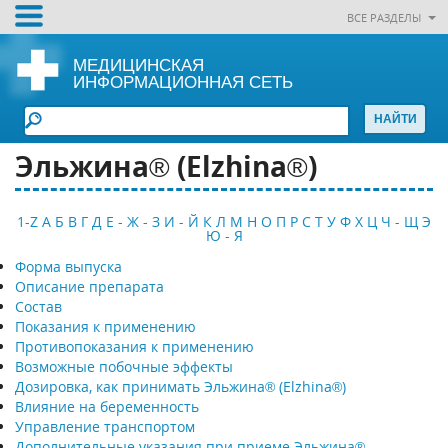
ВСЕ РАЗДЕЛЫ
МЕДИЦИНСКАЯ
ИНФОРМАЦИОННАЯ СЕТЬ
Эльжина® (Elzhina®)
1-Z
А
Б
В
Г
Д
Е - Ж - З
И - Й
К
Л
М
Н
О
П
Р
С
Т
У
Ф
Х
Ц
Ч - Щ
Э
Ю - Я
Форма выпуска
Описание препарата
Состав
Показания к применению
Противопоказания к применению
Возможные побочные эффекты
Дозировка, как принимать Эльжина® (Elzhina®)
Влияние на беременность
Управление транспортом
Дополнительные указания при приеме Эльжина®