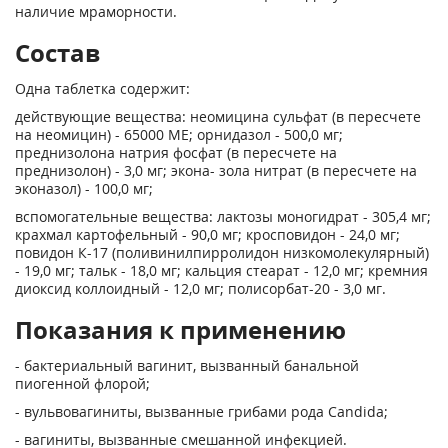
наличие мраморности.
Состав
Одна таблетка содержит:
действующие вещества: неомицина сульфат (в пересчете
на неомицин) - 65000 ME; орнидазол - 500,0 мг;
преднизолона натрия фосфат (в пересчете на
преднизолон) - 3,0 мг; экона- зола нитрат (в пересчете на
эконазол) - 100,0 мг;
вспомогательные вещества: лактозы моногидрат - 305,4 мг;
крахмал картофельный - 90,0 мг; кросповидон - 24,0 мг;
повидон К-17 (поливинилпирролидон низкомолекулярный)
- 19,0 мг; тальк - 18,0 мг; кальция стеарат - 12,0 мг; кремния
диоксид коллоидный - 12,0 мг; полисорбат-20 - 3,0 мг.
Показания к применению
- бактериальный вагинит, вызванный банальной
пиогенной флорой;
- вульвовагиниты, вызванные грибами рода Candida;
- вагиниты, вызванные смешанной инфекцией.