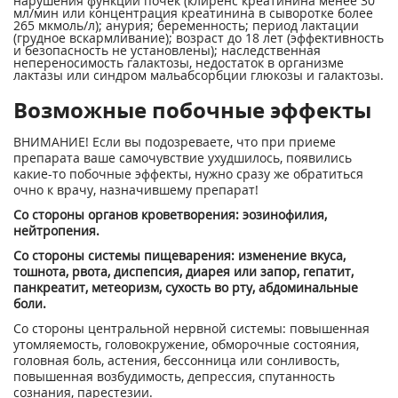
нарушения функции почек (клиренс креатинина менее 30
мл/мин или концентрация креатинина в сыворотке более
265 мкмоль/л); анурия; беременность; период лактации
(грудное вскармливание); возраст до 18 лет (эффективность
и безопасность не установлены); наследственная
непереносимость галактозы, недостаток в организме
лактазы или синдром мальабсорбции глюкозы и галактозы.
Возможные побочные эффекты
ВНИМАНИЕ! Если вы подозреваете, что при приеме
препарата ваше самочувствие ухудшилось, появились
какие-то побочные эффекты, нужно сразу же обратиться
очно к врачу, назначившему препарат!
Со стороны органов кроветворения: эозинофилия,
нейтропения.
Со стороны системы пищеварения: изменение вкуса,
тошнота, рвота, диспепсия, диарея или запор, гепатит,
панкреатит, метеоризм, сухость во рту, абдоминальные
боли.
Со стороны центральной нервной системы: повышенная
утомляемость, головокружение, обморочные состояния,
головная боль, астения, бессонница или сонливость,
повышенная возбудимость, депрессия, спутанность
сознания, парестезии.