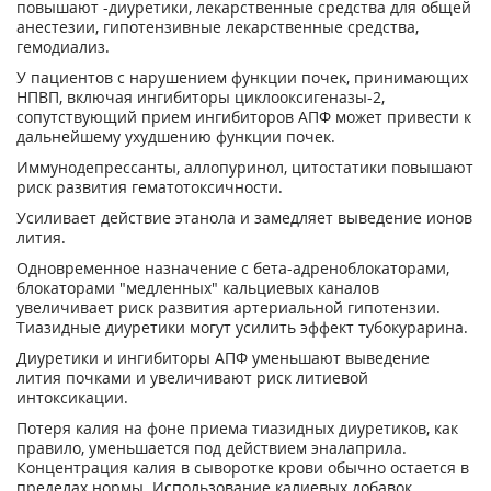
повышают -диуретики, лекарственные средства для общей
анестезии, гипотензивные лекарственные средства,
гемодиализ.
У пациентов с нарушением функции почек, принимающих
НПВП, включая ингибиторы циклооксигеназы-2,
сопутствующий прием ингибиторов АПФ может привести к
дальнейшему ухудшению функции почек.
Иммунодепрессанты, аллопуринол, цитостатики повышают
риск развития гематотоксичности.
Усиливает действие этанола и замедляет выведение ионов
лития.
Одновременное назначение с бета-адреноблокаторами,
блокаторами "медленных" кальциевых каналов
увеличивает риск развития артериальной гипотензии.
Тиазидные диуретики могут усилить эффект тубокурарина.
Диуретики и ингибиторы АПФ уменьшают выведение
лития почками и увеличивают риск литиевой
интоксикации.
Потеря калия на фоне приема тиазидных диуретиков, как
правило, уменьшается под действием эналаприла.
Концентрация калия в сыворотке крови обычно остается в
пределах нормы. Использование калиевых добавок,