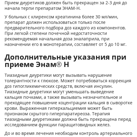
Прием диуретиков должен быть прекращен за 2-3 дня до
начала терпи препаратом ЭНАМ-Н.
У больных с клиренсом креатинина более 30 мл/мин,
препарат должен использоваться только после
предварительного подбора доз каждого из компонентов.
При легкой степени почечной недостаточности
рекомендуемая начальная доза эналаприла, при
назначении его в монотерапии, составляет от 5 до 10 мг.
Дополнительные указания при
приеме Энам® Н
Тиазидные диуретики могут вызывать нарушение
толерантности к глюкозе. Может потребоваться коррекция
доз гипогликемических средств, включая инсулин.
Тиазидные диуретики могут уменьшать выведение
кальция почками, а также вызывать незначительное и
преходящее повышение коцентрации кальция в сыворотке
крови. Выраженная гиперкальциемия может быть
признаком скрытого гиперпаратиреоза. Терапия
тиазидными диуретиками должна быть прекращена перед
исследованием функции паращитовидных желез.
До и во время лечения необходим контроль артериального