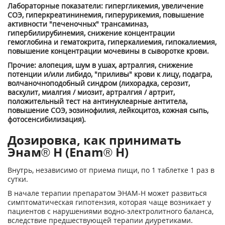
Лабораторные показатели: гипергликемия, увеличение
СОЭ, гиперкреатининемия, гиперурикемия, повышение
активности "печеночных" трансаминаз,
гипербилирубинемия, снижение концентрации
гемоглобина и гематокрита, гиперкалиемия, гипокалиемия,
повышение концентрации мочевины в сыворотке крови.
Прочие: алопеция, шум в ушах, артралгия, снижение
потенции и/или либидо, "приливы" крови к лицу, подагра,
волчаночноподобный синдром (лихорадка, серозит,
васкулит, миалгия / миозит, артралгия / артрит,
положительный тест на антинуклеарные антитела,
повышение СОЭ, эозинофилия, лейкоцитоз, кожная сыпь,
фотосенсибилизация).
Дозировка, как принимать
Энам® Н (Enam® H)
Внутрь, независимо от приема пищи, по 1 таблетке 1 раз в
сутки.
В начале терапии препаратом ЭНАМ-Н может развиться
симптоматическая гипотензия, которая чаще возникает у
пациентов с нарушениями водно-электролитного баланса,
вследствие предшествующей терапии диуретиками.