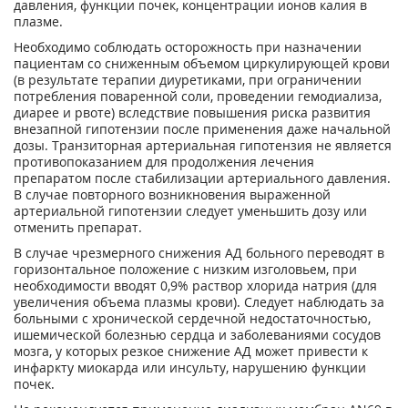
давления, функции почек, концентрации ионов калия в
плазме.
Необходимо соблюдать осторожность при назначении
пациентам со сниженным объемом циркулирующей крови
(в результате терапии диуретиками, при ограничении
потребления поваренной соли, проведении гемодиализа,
диарее и рвоте) вследствие повышения риска развития
внезапной гипотензии после применения даже начальной
дозы. Транзиторная артериальная гипотензия не является
противопоказанием для продолжения лечения
препаратом после стабилизации артериального давления.
В случае повторного возникновения выраженной
артериальной гипотензии следует уменьшить дозу или
отменить препарат.
В случае чрезмерного снижения АД больного переводят в
горизонтальное положение с низким изголовьем, при
необходимости вводят 0,9% раствор хлорида натрия (для
увеличения объема плазмы крови). Следует наблюдать за
больными с хронической сердечной недостаточностью,
ишемической болезнью сердца и заболеваниями сосудов
мозга, у которых резкое снижение АД может привести к
инфаркту миокарда или инсульту, нарушению функции
почек.