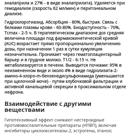
эналаприла и 27% - в виде эналаприлата). Удаляется при
гемодиализе (скорость 62 мл/мин) и перитонеальном
диализе.
Гидрохлоротиазид. Абсорбция - 80%, быстрая. Связь с
белками плазмы крови - 60-80%. Биодоступность - 70%,
Тсmах - 2-5 ч. В терапевтическом диапазоне доз средняя
величина площади под фармакокинетической кривой
(AUC) возрастает прямо пропорционально увеличению
дозы, при назначении 1 раз в сутки кумуляция
незначительна. Проникает через гематоплацентарный
барьер и в грудное молоко. Т1/2 - 6-15 ч. Не
метаболизируется в печени. Выводится почками: 95% в
неизмененном виде и около 4% в виде гидролизата-2-
амино-4-хлоро-m-бензенедисульфонамида (уменьшается
при щелочной моче) - путем клубочковой фильтрации и
активной канальцевой секреции в проксимальном отделе
нефрона.
Взаимодействие с другими
веществами
Гипотензивный эффект снижают нестероидные
противовоспалительные препараты (НПВП), включая
ингибиторы циклооксигеназы-2, эстрогены, этанол;