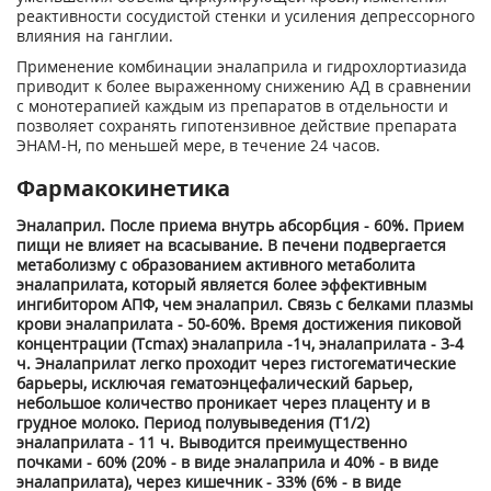
реактивности сосудистой стенки и усиления депрессорного
влияния на ганглии.
Применение комбинации эналаприла и гидрохлортиазида
приводит к более выраженному снижению АД в сравнении
с монотерапией каждым из препаратов в отдельности и
позволяет сохранять гипотензивное действие препарата
ЭНАМ-Н, по меньшей мере, в течение 24 часов.
Фармакокинетика
Эналаприл. После приема внутрь абсорбция - 60%. Прием
пищи не влияет на всасывание. В печени подвергается
метаболизму с образованием активного метаболита
эналаприлата, который является более эффективным
ингибитором АПФ, чем эналаприл. Связь с белками плазмы
крови эналаприлата - 50-60%. Время достижения пиковой
концентрации (Тсmах) эналаприла -1ч, эналаприлата - 3-4
ч. Эналаприлат легко проходит через гистогематические
барьеры, исключая гематоэнцефалический барьер,
небольшое количество проникает через плаценту и в
грудное молоко. Период полувыведения (Т1/2)
эналаприлата - 11 ч. Выводится преимущественно
почками - 60% (20% - в виде эналаприла и 40% - в виде
эналаприлата), через кишечник - 33% (6% - в виде