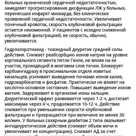
больных хронической сердечной недостаточностью,
замедляет прогрессирование дисфункции ЛЖ у больных,
перенесших инфаркт миокарда, без клинических
проявлений сердечной недостаточности. Увеличивает
почечный кровоток, скорость клубочковой фильтрации
остается неизменной. У пациентов с исходно сниженной
клубочковой фильтрацией, ее скорость, обычно,
увеличивается.
Гидрохлоротиазид - тиазидный диуретик средней силы
действия. Снижает реабсорбцию ионов натрия на уровне
кортикального сегмента петли Генле, не влияя на ее
участок, проходящий в мозговом слое почки. Блокирует
карбоангидразу в проксимальном отделе извитых
канальцев, усиливает выведение почками ионов калия,
гидрокарбонатов и фосфатов. Практически не влияет на
кислотно-основное состояние. Повышает выведение ионов
магния. Задерживает в организме ионы кальция.
Диуретический эффект развивается через 1-2 ч, достигает
максимума через 4 ч, продолжается 10-12 ч. Действие
снижается при уменьшении скорости клубочковой
фильтрации и прекращается при величине ее менее 30
мл/мин. У больных сахарным диабетом 2 типа оказывает
антидиуретическое действие (снижает объем мочи и
увеличивает ее концентрацию). Снижает АД за счет