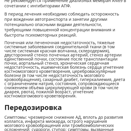
Не рекомендуется применение диализных мембран AN69 в
сочетании с ингибиторами АПФ.
В период лечения необходимо соблюдать осторожность
при вождении автотранспорта и занятии другими
потенциально опасными видами деятельности,
требующими повышенной концентрации внимания и
быстроты психомоторных реакций.
Почечная или печеночная недостаточность, тяжелые
системные заболевания соединительной ткани (в том
числе системная красная волчанка, склеродермия),
двусторонний стеноз почечных артерий, стеноз артерии
единственной почки, состояние после трансплантации
почки, аортальный стеноз, хроническая сердечная
недостаточность, ишемическая болезнь сердца угнетение
костномозгового кроветворения, цереброваскулярные
болезни (в том числе недостаточность мозгового
кровообращения), сахарный диабет, гиперкалиемия, диета
с ограничением натрия, состояния, сопровождающиеся
снижением объёма циркулирующей крови (в том числе
диарея, рвота), пожилой возраст, угнетение
костномозгомового кроветворения.
Передозировка
Симптомы: чрезмерное снижение АД, вплоть до развития
коллапса, инфаркта миокарда, острого нарушения
мозгового кровообращения или тромбоэмболических
осложнений; судороги, ступор; симптомы, вызванные