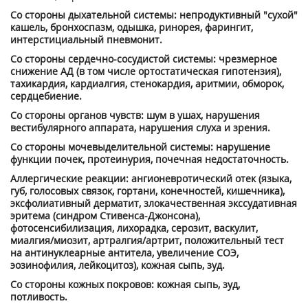
Со стороны дыхательной системы: непродуктивный "сухой"
кашель, бронхоспазм, одышка, ринорея, фарингит,
интерстициальный пневмонит.
Со стороны сердечно-сосудистой системы: чрезмерное
снижение АД (в том числе ортостатическая гипотензия),
тахикардия, кардиалгия, стенокардия, аритмии, обморок,
сердцебиение.
Со стороны органов чувств: шум в ушах, нарушения
вестибулярного аппарата, нарушения слуха и зрения.
Со стороны мочевыделительной системы: нарушение
функции почек, протеинурия, почечная недостаточность.
Аллергические реакции: ангионевротический отек (языка,
губ, голосовых связок, гортани, конечностей, кишечника),
эксфолиативный дерматит, злокачественная экссудативная
эритема (синдром Стивенса-Джонсона),
фотосенсибилизация, лихорадка, серозит, васкулит,
миалгия/миозит, артралгия/артрит, положительный тест
на антинуклеарные антитела, увеличение СОЭ,
эозинофилия, лейкоцитоз), кожная сыпь, зуд.
Со стороны кожных покровов: кожная сыпь, зуд,
потливость.