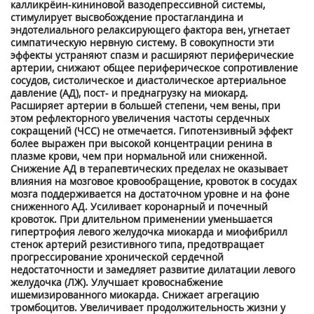
калликрёин-кининовой вазодепрессивной системы,
стимулирует высвобождение простагландина и
эндотелиального релаксирующего фактора вен, угнетает
симпатическую нервную систему. В совокупности эти
эффекты устраняют спазм и расширяют периферические
артерии, снижают общее периферическое сопротивление
сосудов, систолическое и диастолическое артериальное
давление (АД), пост- и преднагрузку на миокард.
Расширяет артерии в большей степени, чем вены, при
этом рефлекторного увеличения частоты сердечных
сокращений (ЧСС) не отмечается. Гипотензивный эффект
более выражен при высокой концентрации ренина в
плазме крови, чем при нормальной или сниженной.
Снижение АД в терапевтических пределах не оказывает
влияния на мозговое кровообращение, кровоток в сосудах
мозга поддерживается на достаточном уровне и на фоне
сниженного АД. Усиливает коронарный и почечный
кровоток. При длительном применении уменьшается
гипертрофия левого желудочка миокарда и миофибрилл
стенок артерий резистивного типа, предотвращает
прогрессирование хронической сердечной
недостаточности и замедляет развитие дилатации левого
желудочка (ЛЖ). Улучшает кровоснабжение
ишемизированного миокарда. Снижает агрегацию
тромбоцитов. Увеличивает продолжительность жизни у