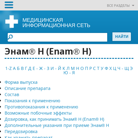
ВСЕ РАЗДЕЛЫ
МЕДИЦИНСКАЯ
ИНФОРМАЦИОННАЯ СЕТЬ
Энам® Н (Enam® H)
1-Z
А
Б
В
Г
Д
Е - Ж - З
И - Й
К
Л
М
Н
О
П
Р
С
Т
У
Ф
Х
Ц
Ч - Щ
Э
Ю - Я
Форма выпуска
Описание препарата
Состав
Показания к применению
Противопоказания к применению
Возможные побочные эффекты
Дозировка, как принимать Энам® Н (Enam® H)
Дополнительные указания при приеме Энам® Н
Передозировка
Как хранить препарат