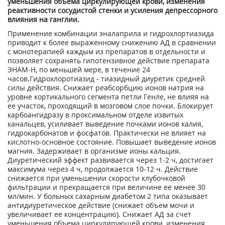
уменьшения объема циркулирующей крови, изменения
реактивности сосудистой стенки и усиления депрессорного
влияния на ганглии.
Применение комбинации эналаприла и гидрохлортиазида
приводит к более выраженному снижению АД в сравнении
с монотерапией каждым из препаратов в отдельности и
позволяет сохранять гипотензивное действие препарата
ЭНАМ-Н, по меньшей мере, в течение 24
часов.Гидрохлоротиазид - тиазидный диуретик средней
силы действия. Снижает реабсорбцию ионов натрия на
уровне кортикального сегмента петли Генле, не влияя на
ее участок, проходящий в мозговом слое почки. Блокирует
карбоангидразу в проксимальном отделе извитых
канальцев, усиливает выведение почками ионов калия,
гидрокарбонатов и фосфатов. Практически не влияет на
кислотно-основное состояние. Повышает выведение ионов
магния. Задерживает в организме ионы кальция.
Диуретический эффект развивается через 1-2 ч, достигает
максимума через 4 ч, продолжается 10-12 ч. Действие
снижается при уменьшении скорости клубочковой
фильтрации и прекращается при величине ее менее 30
мл/мин. У больных сахарным диабетом 2 типа оказывает
антидиуретическое действие (снижает объем мочи и
увеличивает ее концентрацию). Снижает АД за счет
уменьшения объема циркулирующей крови, изменения