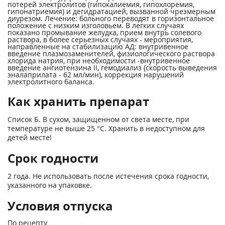
потерей электролитов (гипокалиемия, гипохлоремия,
гипонатриемия) и дегидратацией, вызванной чрезмерным
диурезом. Лечение: больного переводят в горизонтальное
положение с низким изголовьем. В легких случаях
показано промывание желудка, прием внутрь солевого
раствора, в более серьезных случаях - мероприятия,
направленные на стабилизацию АД: внутривенное
введение плазмозаменителей, физиологического раствора
хлорида натрия, при необходимости -внутривенное
введение ангиотензина II, гемодиализ (скорость выведения
эналаприлата - 62 мл/мин), коррекция нарушений
электролитного баланса.
Как хранить препарат
Список Б. В сухом, защищенном от света месте, при
температуре не выше 25 °С. Хранить в недоступном для
детей месте!
Срок годности
2 года. Не использовать после истечения срока годности,
указанного на упаковке.
Условия отпуска
По рецепту