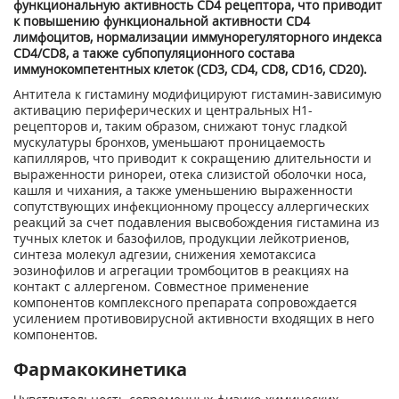
функциональную активность CD4 рецептора, что приводит
к повышению функциональной активности CD4
лимфоцитов, нормализации иммунорегуляторного индекса
CD4/CD8, а также субпопуляционного состава
иммунокомпетентных клеток (CD3, CD4, CD8, CD16, CD20).
Антитела к гистамину модифицируют гистамин-зависимую
активацию периферических и центральных Н
1
-
рецепторов и, таким образом, снижают тонус гладкой
мускулатуры бронхов, уменьшают проницаемость
капилляров, что приводит к сокращению длительности и
выраженности ринореи, отека слизистой оболочки носа,
кашля и чихания, а также уменьшению выраженности
сопутствующих инфекционному процессу аллергических
реакций за счет подавления высвобождения гистамина из
тучных клеток и базофилов, продукции лейкотриенов,
синтеза молекул адгезии, снижения хемотаксиса
эозинофилов и агрегации тромбоцитов в реакциях на
контакт с аллергеном. Совместное применение
компонентов комплексного препарата сопровождается
усилением противовирусной активности входящих в него
компонентов.
Фармакокинетика