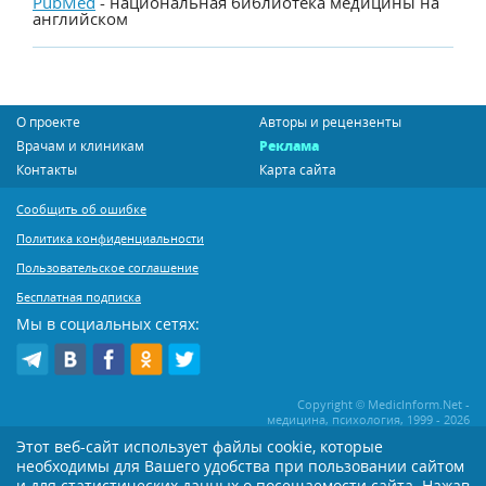
PubMed
- национальная библиотека медицины на
английском
О проекте
Авторы и рецензенты
Врачам и клиникам
Реклама
Контакты
Карта сайта
Сообщить об ошибке
Политика конфиденциальности
Пользовательское соглашение
Бесплатная подписка
Мы в социальных сетях:
Copyright © MedicInform.Net -
медицина, психология, 1999 - 2026
Этот веб-сайт использует файлы cookie, которые
необходимы для Вашего удобства при пользовании сайтом
Копирование или иное распространение статей нашего сайта строго
воспрещается. Копирование раздела "Новости" допускается при наличии
и для статистических данных о посещаемости сайта. Нажав