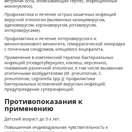
ветряная оспа, опоясывающий герпес, инфекционный
мононуклеоз).
Профилактика и лечение острых кишечных инфекций
вирусной этиологии (вызванных калицивирусом,
аденовирусом, коронавирусом, ротавирусом,
энтеровирусами).
Профилактика и лечение энтеровирусного и
менингококкового менингита, геморрагической лихорадки
с почечным синдромом, клещевого энцефалита.
Применение в комплексной терапии бактериальных
инфекций (псевдотуберкулез, коклюш, иерсиниоз,
пневмония различной этиологии, в том числе вызванная
атипичными возбудителями (M. pneumoniae, C.
pneumoniae, Legionella spp.)); профилактика
бактериальных осложнений вирусных инфекций,
предупреждение суперинфекций.
Противопоказания к
применению
Детский возраст до 3-х лет.
Повышенная индивидуальная чувствительность к