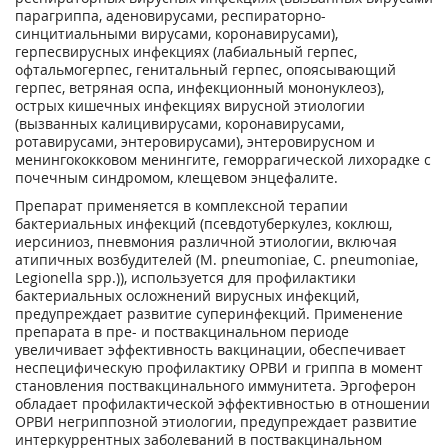
парагриппа, аденовирусами, респираторно-
синцитиальными вирусами, коронавирусами),
герпесвирусных инфекциях (лабиальный герпес,
офтальмогерпес, генитальный герпес, опоясывающий
герпес, ветряная оспа, инфекционный мононуклеоз),
острых кишечных инфекциях вирусной этиологии
(вызванных калицивирусами, коронавирусами,
ротавирусами, энтеровирусами), энтеровирусном и
менингококковом менингите, геморрагической лихорадке с
почечным синдромом, клещевом энцефалите.
Препарат применяется в комплексной терапии
бактериальных инфекций (псевдотуберкулез, коклюш,
иерсиниоз, пневмония различной этиологии, включая
атипичных возбудителей (M. pneumoniae, C. pneumoniae,
Legionella spp.)), используется для профилактики
бактериальных осложнений вирусных инфекций,
предупреждает развитие суперинфекций. Применение
препарата в пре- и поствакцинальном периоде
увеличивает эффективность вакцинации, обеспечивает
неспецифическую профилактику ОРВИ и гриппа в момент
становления поствакцинального иммунитета. Эргоферон
обладает профилактической эффективностью в отношении
ОРВИ негриппозной этиологии, предупреждает развитие
интеркуррентных заболеваний в поствакцинальном