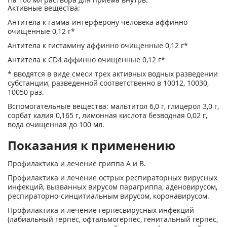
Активные вещества:
Антитела к гамма-интерферону человека аффинно
очищенные 0,12 г*
Антитела к гистамину аффинно очищенные 0,12 г*
Антитела к CD4 аффинно очищенные 0,12 г*
* вводятся в виде смеси трех активных водных разведении
субстанции, разведенной соответственно в 100
12
, 100
30
,
100
50
раз.
Вспомогательные вещества: мальтитол 6,0 г, глицерол 3,0 г,
сорбат калия 0,165 г, лимонная кислота безводная 0,02 г,
вода очищенная до 100 мл.
Показания к применению
Профилактика и лечение гриппа А и В.
Профилактика и лечение острых респираторных вирусных
инфекций, вызванных вирусом парагриппа, аденовирусом,
респираторно-синцитиальным вирусом, коронавирусом.
Профилактика и лечение герпесвирусных инфекций
(лабиальный герпес, офтальмогерпес, генитальный герпес,