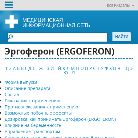
ВСЕ РАЗДЕЛЫ
МЕДИЦИНСКАЯ
ИНФОРМАЦИОННАЯ СЕТЬ
Эргоферон (ERGOFERON)
1-Z
А
Б
В
Г
Д
Е - Ж - З
И - Й
К
Л
М
Н
О
П
Р
С
Т
У
Ф
Х
Ц
Ч - Щ
Э
Ю - Я
Форма выпуска
Описание препарата
Состав
Показания к применению
Противопоказания к применению
Возможные побочные эффекты
Дозировка, как принимать Эргоферон (ERGOFERON)
Влияние на беременность
Управление транспортом
Дополнительные указания при приеме Эргоферон