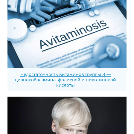
Недостаточность витаминов группы В —
цианокобаламина, фолиевой и никотиновой
кислоты