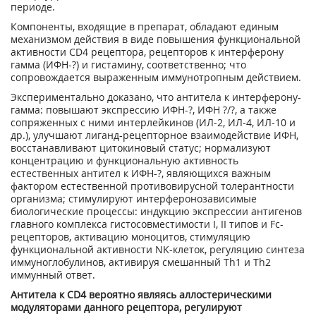
периоде.
Компоненты, входящие в препарат, обладают единым
механизмом действия в виде повышения функциональной
активности CD4 рецептора, рецепторов к интерферону
гамма (ИФН-?) и гистамину, соответственно; что
сопровождается выраженным иммунотропным действием.
Экспериментально доказано, что антитела к интерферону-
гамма: повышают экспрессию ИФН-?, ИФН ?/?, а также
сопряженных с ними интерлейкинов (ИЛ-2, ИЛ-4, ИЛ-10 и
др.), улучшают лиганд-рецепторное взаимодействие ИФН,
восстанавливают цитокиновый статус; нормализуют
концентрацию и функциональную активность
естественных антител к ИФН-?, являющихся важным
фактором естественной противовирусной толерантности
организма; стимулируют интерферонозависимые
биологические процессы: индукцию экспрессии антигенов
главного комплекса гистосовместимости I, II типов и Fc-
рецепторов, активацию моноцитов, стимуляцию
функциональной активности NK-клеток, регуляцию синтеза
иммуноглобулинов, активируя смешанный Th1 и Th2
иммунный ответ.
Антитела к CD4 вероятно являясь аллостерическими
модуляторами данного рецептора, регулируют