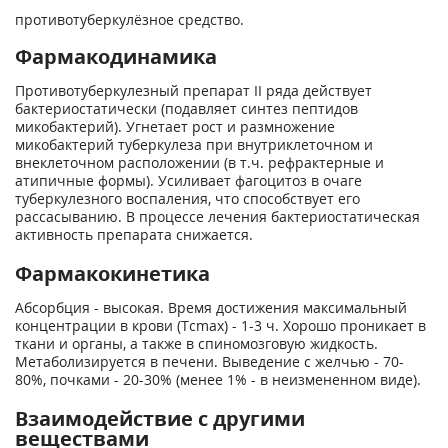
противотуберкулёзное средство.
Фармакодинамика
Противотуберкулезный препарат II ряда действует
бактериостатически (подавляет синтез пептидов
микобактерий). Угнетает рост и размножение
микобактерий туберкулеза при внутриклеточном и
внеклеточном расположении (в т.ч. рефрактерные и
атипичные формы). Усиливает фагоцитоз в очаге
туберкулезного воспаления, что способствует его
рассасыванию. В процессе лечения бактериостатическая
активность препарата снижается.
Фармакокинетика
Абсорбция - высокая. Время достижения максимальный
концентрации в крови (Тcmах) - 1-3 ч. Хорошо проникает в
ткани и органы, а также в спиномозговую жидкость.
Метаболизируется в печени. Выведение с желчью - 70-
80%, почками - 20-30% (менее 1% - в неизмененном виде).
Взаимодействие с другими
веществами