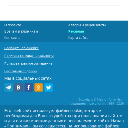
О проекте
Авторы и рецензенты
Врачам и клиникам
Реклама
Контакты
Карта сайта
Сообщить об ошибке
Политика конфиденциальности
Пользовательское соглашение
Бесплатная подписка
Мы в социальных сетях:
Copyright © MedicInform.Net -
медицина, психология, 1999 - 2026
Этот веб-сайт использует файлы cookie, которые
необходимы для Вашего удобства при пользовании сайтом
Копирование или иное распространение статей нашего сайта строго
воспрещается. Копирование раздела "Новости" допускается при наличии
и для статистических данных о посещаемости сайта. Нажав
активной открытой для поисковиков ссылки на MedicInform.Net
«Принимаю», вы соглашаетесь на использование файлов