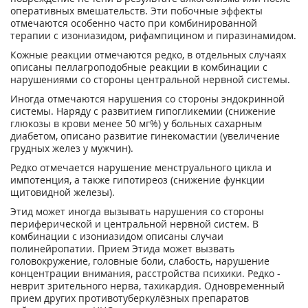
оперативных вмешательств. Эти побочные эффекты
отмечаются особенно часто при комбинированной
терапии с изониазидом, рифампицином и пиразинамидом.
Кожные реакции отмечаются редко, в отдельных случаях
описаны пеллагроподобные реакции в комбинации с
нарушениями со стороны центральной нервной системы.
Иногда отмечаются нарушения со стороны эндокринной
системы. Наряду с развитием гипогликемии (снижение
глюкозы в крови менее 50 мг%) у больных сахарным
диабетом, описано развитие гинекомастии (увеличение
грудных желез у мужчин).
Редко отмечается нарушение менструального цикла и
импотенция, а также гипотиреоз (снижение функции
щитовидной железы).
Этид может иногда вызывать нарушения со стороны
периферической и центральной нервной систем. В
комбинации с изониазидом описаны случаи
полинейропатии. Прием Этида может вызвать
головокружение, головные боли, слабость, нарушение
концентрации внимания, расстройства психики. Редко -
неврит зрительного нерва, тахикардия. Одновременный
прием других противотуберкулёзных препаратов