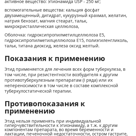
активное вещество: этионамида USP - 250 мг;
вспомогательные вещества: кальция фосфат
двузамещенный, дигидрат, кукурузный крахмал, желатин,
натрия бензоат, магния стеарат, тальк,
микрокристаллическая целлюлоза,
Оболочка: гидроксипропилметилцеллюлоза Е5,
гидроксипропилметилцеллюлоза Е15, полиэгиленгликоль,
тальк, титана диоксид, железа оксид желтый.
Показания к применению
Этид применяется для лечения всех форм туберкулеза, в
том числе, при резистентности возбудителя к другим
противотуберкулезным препаратам (I ряда) или их
непереносимости в том числе в составе комплексной
туберкулостатической терапии.
Противопоказания к
применению
Этид нельзя применять при индивидуальной
гиперчувствительности к этионамиду, а т.ж. к другим
компонентам препарата, во время беременности и
лактации, печеночной недостаточности, остром гастрите,