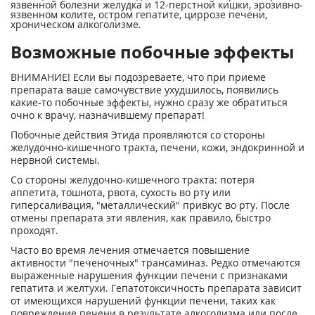
язвенной болезни желудка и 12-перстной кишки, эрозивно-
язвенном колите, остром гепатите, циррозе печени,
хроническом алкоголизме.
Возможные побочные эффекты
ВНИМАНИЕ! Если вы подозреваете, что при приеме
препарата ваше самочувствие ухудшилось, появились
какие-то побочные эффекты, нужно сразу же обратиться
очно к врачу, назначившему препарат!
Побочные действия Этида проявляются со стороны
желудочно-кишечного тракта, печени, кожи, эндокринной и
нервной системы.
Со стороны желудочно-кишечного тракта: потеря
аппетита, тошнота, рвота, сухость во рту или
гиперсаливация, "металлический" привкус во рту. После
отмены препарата эти явления, как правило, быстро
проходят.
Часто во время лечения отмечается повышение
активности "печеночных" трансаминаз. Редко отмечаются
выраженные нарушения функции печени с признаками
гепатита и желтухи. Гепатотоксичность препарата зависит
от имеющихся нарушений функции печени, таких как
повреждение печени в результате алкоголизма или после