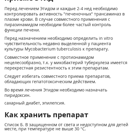
Перед лечением Этидом и каждые 2-4 нед необходимо
контролировать активность "печеночных" трансаминаз в
плазме крови. В случае совместного применения с
пиразинамидом необходим более частый контроль
функции печени.
Перед назначением необходимо определить in vitro
чувствительность недавно выделенной у пациента
культуры Mycobacterium tuberculosis к препарату.
Совместное применение с протионамидом
нецелесообразно, т.к. у микобактерий туберкулеза имеется
перекрестная резистентность к этим препаратам.
Следует избегать совместного приема препаратов,
обладающих гепатотоксическим действием.
Во время лечения Этидом необходимо назначать
пиридоксин.
сахарный диабет, эпилепсия.
Как хранить препарат
Список Б. В защищенном от света и недоступном для детей
месте, при температуре не выше 30 °С.