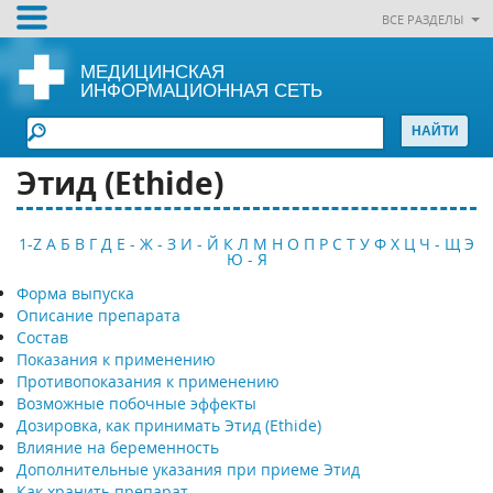
ВСЕ РАЗДЕЛЫ
МЕДИЦИНСКАЯ
ИНФОРМАЦИОННАЯ СЕТЬ
Этид (Ethide)
1-Z
А
Б
В
Г
Д
Е - Ж - З
И - Й
К
Л
М
Н
О
П
Р
С
Т
У
Ф
Х
Ц
Ч - Щ
Э
Ю - Я
Форма выпуска
Описание препарата
Состав
Показания к применению
Противопоказания к применению
Возможные побочные эффекты
Дозировка, как принимать Этид (Ethide)
Влияние на беременность
Дополнительные указания при приеме Этид
Как хранить препарат