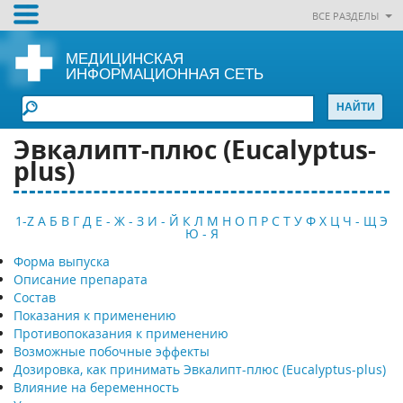
ВСЕ РАЗДЕЛЫ
МЕДИЦИНСКАЯ
ИНФОРМАЦИОННАЯ СЕТЬ
Эвкалипт-плюс (Eucalyptus-
plus)
1-Z
А
Б
В
Г
Д
Е - Ж - З
И - Й
К
Л
М
Н
О
П
Р
С
Т
У
Ф
Х
Ц
Ч - Щ
Э
Ю - Я
Форма выпуска
Описание препарата
Состав
Показания к применению
Противопоказания к применению
Возможные побочные эффекты
Дозировка, как принимать Эвкалипт-плюс (Eucalyptus-plus)
Влияние на беременность