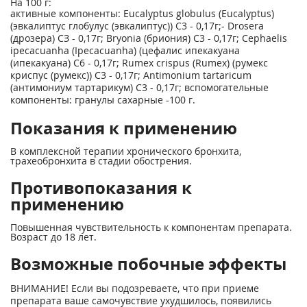
На 100 г:
активные компоненты: Eucalyptus globulus (Eucalyptus)
(эвкалиптус глобулус (эвкалиптус)) С3 - 0,17г;- Drosera
(дрозера) СЗ - 0,17г; Bryonia (бриония) С3 - 0,17г; Cephaelis
ipecacuanha (Ipecacuanha) (цефалис ипекакуана
(ипекакуана) С6 - 0,17г; Rumex crispus (Rumex) (румекс
криспус (румекс)) С3 - 0,17г; Antimonium tartaricum
(антимониум тартарикум) С3 - 0,17г; вспомогательные
компоненты: гранулы сахарные -100 г.
Показания к применению
В комплексной терапии хронического бронхита,
трахеобронхита в стадии обострения.
Противопоказания к
применению
Повышенная чувствительность к компонентам препарата.
Возраст до 18 лет.
Возможные побочные эффекты
ВНИМАНИЕ! Если вы подозреваете, что при приеме
препарата ваше самочувствие ухудшилось, появились