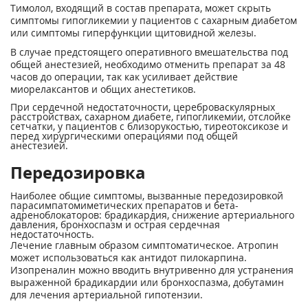
Тимолол, входящий в состав препарата, может скрыть
симптомы гипогликемии у пациентов с сахарным диабетом
или симптомы гиперфункции щитовидной железы.
В случае предстоящего оперативного вмешательства под
общей анестезией, необходимо отменить препарат за 48
часов до операции, так как усиливает действие
миорелаксантов и общих анестетиков.
При сердечной недостаточности, цереброваскулярных
расстройствах, сахарном диабете, гипогликемии, отслойке
сетчатки, у пациентов с близорукостью, тиреотоксикозе и
перед хирургическими операциями под общей
анестезией.
Передозировка
Наиболее общие симптомы, вызванные передозировкой
парасимпатомиметических препаратов и бета-
адреноблокаторов: брадикардия, снижение артериального
давления, бронхоспазм и острая сердечная
недостаточность.
Лечение главным образом симптоматическое. Атропин
может использоваться как антидот пилокарпина.
Изопреналин можно вводить внутривенно для устранения
выраженной брадикардии или бронхоспазма, добутамин
для лечения артериальной гипотензии.