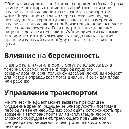
Обычная дозировка - по 1 капле в пораженный глаз 2 раза
в сутки. У некоторых пациентов устойчивое снижение
внутриглазного давления, вызываемого препаратом
Фотил®, достигается только через несколько недель,
поэтому оценка терапии должна включать измерение
внутриглазного давления приблизительно через 4 недели
после начала лечения. Если внутриглазное давление
пациента остается повышенным при лечении глазными
каплями Фотил®, рекомендуется продолжить лечение
глазными каплями Фотил® форте, по 1 капле 2 раза в
сутки.
Влияние на беременность
Глазные капли Фотил® форте могут использоваться в
течение беременности и в период грудного
вскармливания, если только ожидаемый лечебный эффект
для матери оправдывает потенциальный риск для плода
или ребенка.
Управление транспортом
Миотический эффект может вызвать преходящее
ухудшение зрения (ощущение близорукости), поэтому в
период лечения необходимо соблюдать осторожность при
вождении автотранспорта или эксплуатации любого
сложного оборудования, требующего повышенной
концентрации внимания и быстроты психомоторных
реакций.