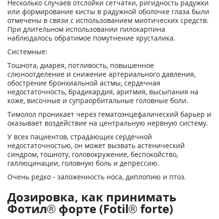
Несколько случаев отслойки сетчатки, ригидность радужки
или формирование кисты в радужной оболочке глаза были
отмечены в связи с использованием миотических средств.
При длительном использовании пилокарпина
наблюдалось обратимое помутнение хрусталика.
Системные:
Тошнота, диарея, потливость, повышенное
слюноотделение и снижение артериального давления,
обострение бронхиальной астмы, сердечная
недостаточность, брадикардия, аритмия, высыпания на
коже, височные и супраорбитальные головные боли.
Тимолол проникает через гематоэнцефалический барьер и
оказывает воздействие на центральную нервную систему.
У всех пациентов, страдающих сердечной
недостаточностью, он может вызвать астенический
синдром, тошноту, головокружение, беспокойство,
галлюцинации, головную боль и депрессию.
Очень редко - заложенность носа, диплопию и птоз.
Дозировка, как принимать
Фотил® форте (Fotil® forte)