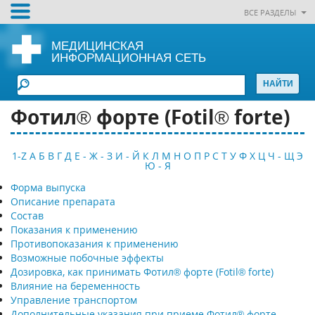
ВСЕ РАЗДЕЛЫ
МЕДИЦИНСКАЯ
ИНФОРМАЦИОННАЯ СЕТЬ
Фотил® форте (Fotil® forte)
1-Z
А
Б
В
Г
Д
Е - Ж - З
И - Й
К
Л
М
Н
О
П
Р
С
Т
У
Ф
Х
Ц
Ч - Щ
Э
Ю - Я
Форма выпуска
Описание препарата
Состав
Показания к применению
Противопоказания к применению
Возможные побочные эффекты
Дозировка, как принимать Фотил® форте (Fotil® forte)
Влияние на беременность
Управление транспортом
Дополнительные указания при приеме Фотил® форте