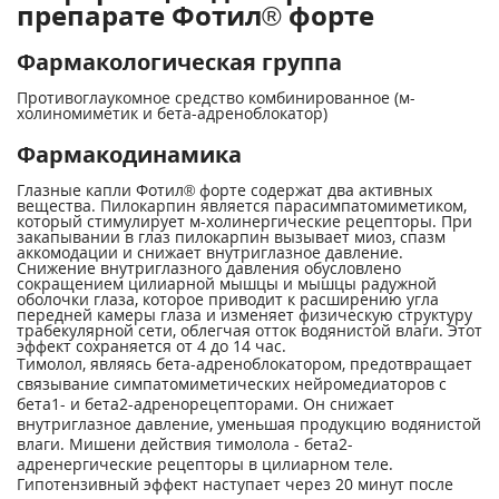
препарате Фотил® форте
Фармакологическая группа
Противоглаукомное средство комбинированное (м-
холиномиметик и бета-адреноблокатор)
Фармакодинамика
Глазные капли Фотил® форте содержат два активных
вещества. Пилокарпин является парасимпатомиметиком,
который стимулирует м-холинергические рецепторы. При
закапывании в глаз пилокарпин вызывает миоз, спазм
аккомодации и снижает внутриглазное давление.
Снижение внутриглазного давления обусловлено
сокращением цилиарной мышцы и мышцы радужной
оболочки глаза, которое приводит к расширению угла
передней камеры глаза и изменяет физическую структуру
трабекулярной сети, облегчая отток водянистой влаги. Этот
эффект сохраняется от 4 до 14 час.
Тимолол, являясь бета-адреноблокатором, предотвращает
связывание симпатомиметических нейромедиаторов с
бета1- и бета2-адренорецепторами. Он снижает
внутриглазное давление, уменьшая продукцию водянистой
влаги. Мишени действия тимолола - бета2-
адренергические рецепторы в цилиарном теле.
Гипотензивный эффект наступает через 20 минут после