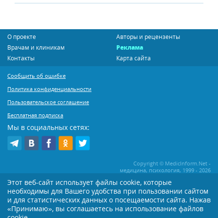
О проекте
Авторы и рецензенты
Врачам и клиникам
Реклама
Контакты
Карта сайта
Сообщить об ошибке
Политика конфиденциальности
Пользовательское соглашение
Бесплатная подписка
Мы в социальных сетях:
Copyright © MedicInform.Net -
медицина, психология, 1999 - 2026
Этот веб-сайт использует файлы cookie, которые
необходимы для Вашего удобства при пользовании сайтом
Копирование или иное распространение статей нашего сайта строго
воспрещается. Копирование раздела "Новости" допускается при наличии
и для статистических данных о посещаемости сайта. Нажав
активной открытой для поисковиков ссылки на MedicInform.Net
«Принимаю», вы соглашаетесь на использование файлов
Материалы на сайте представлены в справочных целях. Редакция не всегда
cookie.