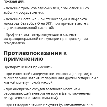
показан для:
- Лечение тромбоза глубоких вен, с эмболией и без
эмболии сосудов легких;
- Лечение нестабильной стенокардии и инфаркта
миокарда без зубца Q на ЭКГ, при приеме вместе с
ацетилсалициловой кислотой;
- Профилактика гиперкоагуляции в системе
экстракорпоральной циркуляции при проведении
гемодиализа.
Противопоказания к
применению
Препарат нельзя применять:
- при известной гиперчувствителыюсти (аллергии) к
эноксапарину натрия, гепарину или другим гепаринам с
низкой молекулярной массой;
- при аневризме сосудов головного мозга или
расслаивающей аневризме аорты (за исключением
хирургического вмешательства);
- при геморрагическом инсульте (установленном или