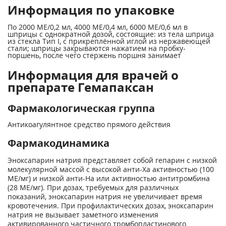
Информация по упаковке
По 2000 МЕ/0,2 мл, 4000 МЕ/0,4 мл, 6000 МЕ/0,6 мл в
шприцы с однократной дозой, состоящие: из тела шприца
из стекла Тип I, с прикреплённой иглой из нержавеющей
стали; шприцы закрываются нажатием на пробку-
поршень, после чего стержень поршня занимает
Информация для врачей о
препарате Гемапаксан
Фармакологическая группа
Антикоагулянтное средство прямого действия
Фармакодинамика
Эноксапарин натрия представляет собой гепарин с низкой
молекулярной массой с высокой анти-Ха активностью (100
МЕ/мг) и низкой анти-На или активностью антитромбина
(28 МЕ/мг). При дозах, требуемых для различных
показаний, эноксапарин натрия не увеличивает время
кровотечения. При профилактических дозах, эноксапарин
натрия не вызывает заметного изменения
активированного частичного тромбопластинового