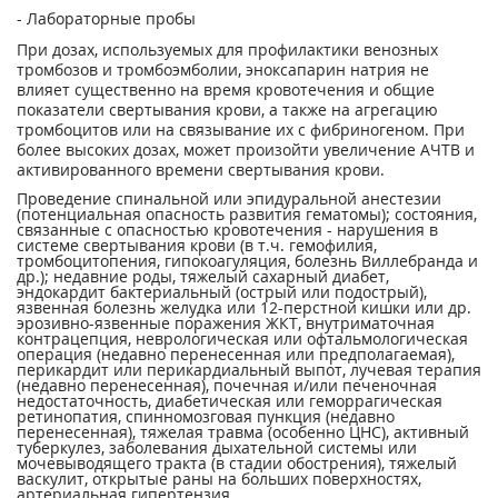
- Лабораторные пробы
При дозах, используемых для профилактики венозных
тромбозов и тромбоэмболии, эноксапарин натрия не
влияет существенно на время кровотечения и общие
показатели свертывания крови, а также на агрегацию
тромбоцитов или на связывание их с фибриногеном. При
более высоких дозах, может произойти увеличение АЧТВ и
активированного времени свертывания крови.
Проведение спинальной или эпидуральной анестезии
(потенциальная опасность развития гематомы); состояния,
связанные с опасностью кровотечения - нарушения в
системе свертывания крови (в т.ч. гемофилия,
тромбоцитопения, гипокоагуляция, болезнь Виллебранда и
др.); недавние роды, тяжелый сахарный диабет,
эндокардит бактериальный (острый или подострый),
язвенная болезнь желудка или 12-перстной кишки или др.
эрозивно-язвенные поражения ЖКТ, внутриматочная
контрацепция, неврологическая или офтальмологическая
операция (недавно перенесенная или предполагаемая),
перикардит или перикардиальный выпот, лучевая терапия
(недавно перенесенная), почечная и/или печеночная
недостаточность, диабетическая или геморрагическая
ретинопатия, спинномозговая пункция (недавно
перенесенная), тяжелая травма (особенно ЦНС), активный
туберкулез, заболевания дыхательной системы или
мочевыводящего тракта (в стадии обострения), тяжелый
васкулит, открытые раны на больших поверхностях,
артериальная гипертензия.