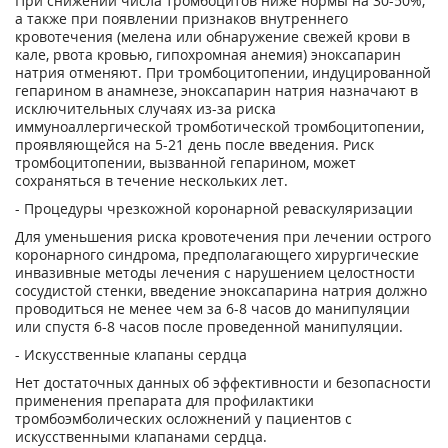
При снижении числа тромбоцитов ниже нормы на 30-50%,
а также при появлении признаков внутреннего
кровотечения (мелена или обнаружение свежей крови в
кале, рвота кровью, гипохромная анемия) эноксапарин
натрия отменяют. При тромбоцитопении, индуцированной
гепарином в анамнезе, эноксапарин натрия назначают в
исключительных случаях из-за риска
иммуноаллергической тромботической тромбоцитопении,
проявляющейся на 5-21 день после введения. Риск
тромбоцитопении, вызванной гепарином, может
сохраняться в течение нескольких лет.
- Процедуры чрезкожной коронарной реваскуляризации
Для уменьшения риска кровотечения при лечении острого
коронарного синдрома, предполагающего хирургические
инвазивные методы лечения с нарушением целостности
сосудистой стенки, введение эноксапарина натрия должно
проводиться не менее чем за 6-8 часов до манипуляции
или спустя 6-8 часов после проведенной манипуляции.
- Искусственные клапаны сердца
Нет достаточных данных об эффективности и безопасности
применения препарата для профилактики
тромбоэмболических осложнений у пациентов с
искусственными клапанами сердца.