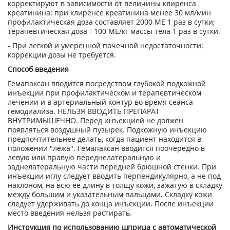
корректируют в зависимости от величины клиренса
креатинина: при клиренсе креатинина менее 30 мл/мин
профилактическая доза составляет 2000 ME 1 раз в сутки;
терапевтическая доза - 100 МЕ/кг массы тела 1 раз в сутки.
- При легкой и умеренной почечной недостаточности:
коррекции дозы не требуется.
Способ введения
Гемапаксан вводится посредством глубокой подкожной
инъекции при профилактическом и терапевтическом
лечении и в артериальный контур во время сеанса
гемодиализа. НЕЛЬЗЯ ВВОДИТЬ ПРЕПАРАТ
ВНУТРИМЫШЕЧНО. Перед инъекцией не должен
появляться воздушный пузырек. Подкожную инъекцию
предпочтительнее делать, когда пациент находится в
положении "лёжа". Гемапаксан вводится поочерёдно в
левую или правую переднелатеральную и
заднелатеральную части передней брюшной стенки. При
инъекции иглу следует вводить перпендикулярно, а не под
наклоном, на всю ее длину в толщу кожи, зажатую в складку
между большим и указательным пальцами. Складку кожи
следует удерживать до конца инъекции. После инъекции
место введения нельзя растирать.
Инструкция по использованию шприца с автоматической