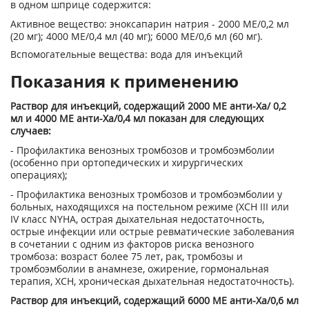
в одном шприце содержится:
Активное вещество: эноксапарин натрия - 2000 МЕ/0,2 мл
(20 мг); 4000 МЕ/0,4 мл (40 мг); 6000 МЕ/0,6 мл (60 мг).
Вспомогательные вещества: вода для инъекций
Показания к применению
Раствор для инъекций, содержащий 2000 ME анти-Ха/ 0,2
мл и 4000 ME анти-Ха/0,4 мл показан для следующих
случаев:
- Профилактика венозных тромбозов и тромбоэмболии
(особенно при ортопедических и хирургических
операциях);
- Профилактика венозных тромбозов и тромбоэмболии у
больных, находящихся на постельном режиме (ХСН III или
IV класс NYHA, острая дыхательная недостаточность,
острые инфекции или острые ревматические заболевания
в сочетании с одним из факторов риска венозного
тромбоза: возраст более 75 лет, рак, тромбозы и
тромбоэмболии в анамнезе, ожирение, гормональная
терапия, ХСН, хроническая дыхательная недостаточность).
Раствор для инъекций, содержащий 6000 ME анти-Ха/0,6 мл