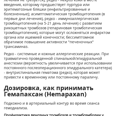
введения, которому предшествует пурпура или
эритематозные бляшки (инфильтрированные и
болезненные); асимптоматическая тромбоцитопения (в
первые дни лечения), редко - иммуноаллергическая
тромбоцитопения (на 5-21 день лечения) с развитием
рикошетных тромбозов (гепариновая тромботическая
тромбоцитопения), которые могут осложняться инфарктом
органа или ишемией конечности; бессимптомное
обратимое повышение активности "печеночных"
трансаминаз.
Редко - системные и кожные аллергические реакции. При
травматично проведенной спиналыюй/эпидуральной
анестезии (вероятность увеличивается при использовании
постоянного послеоперационного эпидурального катетера)
- внутриспинальная гематома (редко), которая может
привести к временному или постоянному параличу.
Дозировка, как принимать
Гемапаксан (Hemapaxan)
Подкожно и в артериальный контур во время сеанса
гемодиализа.
Профилактика венозных тромбозов и тромбоэмболии у