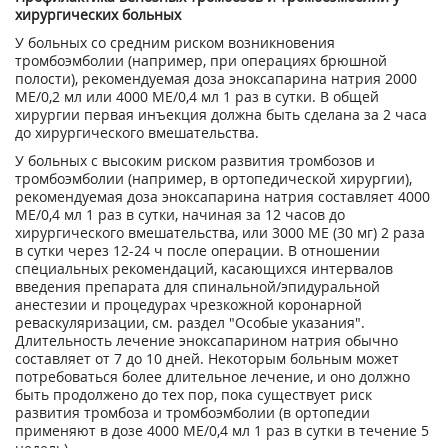
хирургических больных
У больных со средним риском возникновения
тромбоэмболии (например, при операциях брюшной
полости), рекомендуемая доза эноксапарина натрия 2000
МЕ/0,2 мл или 4000 МЕ/0,4 мл 1 раз в сутки. В общей
хирургии первая инъекция должна быть сделана за 2 часа
до хирургического вмешательства.
У больных с высоким риском развития тромбозов и
тромбоэмболии (например, в ортопедической хирургии),
рекомендуемая доза эноксапарина натрия составляет 4000
МЕ/0,4 мл 1 раз в сутки, начиная за 12 часов до
хирургического вмешательства, или 3000 ME (30 мг) 2 раза
в сутки через 12-24 ч после операции. В отношении
специальных рекомендаций, касающихся интервалов
введения препарата для спинальной/эпидуральной
анестезии и процедурах чрезкожной коронарной
реваскуляризации, см. раздел "Особые указания".
Длительность лечение эноксапарином натрия обычно
составляет от 7 до 10 дней. Некоторым больным может
потребоваться более длительное лечение, и оно должно
быть продолжено до тех пор, пока существует риск
развития тромбоза и тромбоэмболии (в ортопедии
применяют в дозе 4000 МЕ/0,4 мл 1 раз в сутки в течение 5