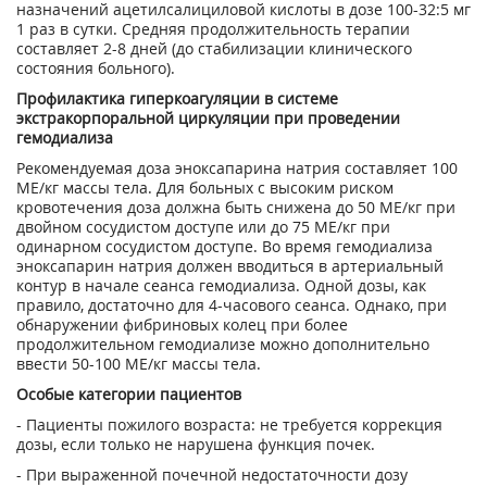
назначений ацетилсалициловой кислоты в дозе 100-32:5 мг
1 раз в сутки. Средняя продолжительность терапии
составляет 2-8 дней (до стабилизации клинического
состояния больного).
Профилактика гиперкоагуляции в системе
экстракорпоральной циркуляции при проведении
гемодиализа
Рекомендуемая доза эноксапарина натрия составляет 100
МЕ/кг массы тела. Для больных с высоким риском
кровотечения доза должна быть снижена до 50 МЕ/кг при
двойном сосудистом доступе или до 75 МЕ/кг при
одинарном сосудистом доступе. Во время гемодиализа
эноксапарин натрия должен вводиться в артериальный
контур в начале сеанса гемодиализа. Одной дозы, как
правило, достаточно для 4-часового сеанса. Однако, при
обнаружении фибриновых колец при более
продолжительном гемодиализе можно дополнительно
ввести 50-100 МЕ/кг массы тела.
Особые категории пациентов
- Пациенты пожилого возраста: не требуется коррекция
дозы, если только не нарушена функция почек.
- При выраженной почечной недостаточности дозу