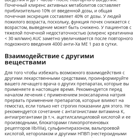
Почечный клиренс активных метаболитов составляет
приблизительно 10% от введенной дозы, и общая
почечная экскреция составляет 40% от дозы. У людей
пожилого возраста, поскольку, функция почек снижается с
возрастом, выведение может быть снижено. У пациентов с
тяжелой почечной недостаточностью (клиренс креатинина
< 30 мл/мин) AUC заметно увеличивается после повторного
подкожного введения 4000 анти-Ха ME 1 раз в сутки.
Взаимодействие с другими
веществами
Для того чтобы избежать возможного взаимодействия с
другими лекарственными средствами, проинформируйте
вашего лечащего врача о других препаратах, которые вы
применяете в настоящее время. Рекомендуется перед
началом лечения с применением эноксапарина натрия
прервать применение препаратов, которые влияют на
гемостаз, если только нет строгих показании для этого. Не
рекомендуется сочетание с антагонистами витамина К,
антиагрегантами (в т.ч. ацетилсалициловой кислотой и ее
производными, блокаторами гликопротеиновых
рецепторов IIb/IIIa), сульфинпиразоном, вальпроевой
кислотой, кеторолаком и другими НПВП (нестероидными