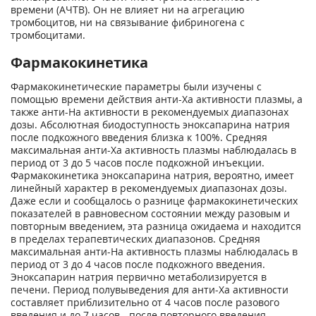
времени (АЧТВ). Он не влияет ни на агрегацию
тромбоцитов, ни на связывание фибриногена с
тромбоцитами.
Фармакокинетика
Фармакокинетические параметры были изучены с
помощью времени действия анти-Ха активности плазмы, а
также анти-На активности в рекомендуемых диапазонах
дозы. Абсолютная биодоступность эноксапарина натрия
после подкожного введения близка к 100%. Средняя
максимальная анти-Ха активность плазмы наблюдалась в
период от 3 до 5 часов после подкожной инъекции.
Фармакокинетика эноксапарина натрия, вероятно, имеет
линейный характер в рекомендуемых диапазонах дозы.
Даже если и сообщалось о разнице фармакокинетических
показателей в равновесном состоянии между разовым и
повторным введением, эта разница ожидаема и находится
в пределах терапевтических диапазонов. Средняя
максимальная анти-На активность плазмы наблюдалась в
период от 3 до 4 часов после подкожного введения.
Эноксапарин натрия первично метаболизируется в
печени. Период полувыведения для анти-Ха активности
составляет приблизительно от 4 часов после разового
введения и до 7 часов - после повторного введения.