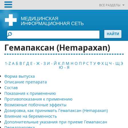
ВСЕ РАЗДЕЛЫ
МЕДИЦИНСКАЯ
ИНФОРМАЦИОННАЯ СЕТЬ
Гемапаксан (Hemapaxan)
1-Z
А
Б
В
Г
Д
Е - Ж - З
И - Й
К
Л
М
Н
О
П
Р
С
Т
У
Ф
Х
Ц
Ч - Щ
Э
Ю - Я
Форма выпуска
Описание препарата
Состав
Показания к применению
Противопоказания к применению
Возможные побочные эффекты
Дозировка, как принимать Гемапаксан (Hemapaxan)
Влияние на беременность
Дополнительные указания при приеме Гемапаксан
Передозировка