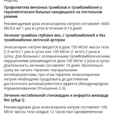
недель).
Профилактика венозных тромбозов и тромбоэмболии у
терапевтических больных находящихся на постельном
режиме
Рекомендуемая доза эноксапарина натрия составляет 4000
МЕ/0,4 мл 1 раз в сутки в течение 6-14 дней.
Лечение тромбоза глубоких вен, с тромбоэмболией и без
тромбоэмболии легочной артерии
Эноксапарин натрия вводится в дозе 150 МЕ/кг массы тела
(1,5 мг/кг) 1 раз в сутки или 100 МЕ/кг (1 мг/кг) 2 раза в
сутки. Для больных с осложненными тромбоэмболическими
нарушениями рекомендуется доза 100 МЕ/кг 2 раза в сутки.
Длительность лечение составляет 10 дней. Желательно
сразу же начать терапию пероральными
антикоагулянтами, при этом терапию эноксапарином
натрия необходимо продолжать до достижения
достаточного антикоагулянтного эффекта (Международное
Нормализованное Отношение 2-3).
Лечение нестабильной стенокардии и инфаркта миокарда
без зубца Q
Рекомендуемая доза эноксапарина натрия составляет 100
МЕ/кг массы тела каждые 12 часов при одновременном