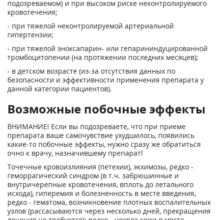
подозреваемом) и при высоком риске неконтролируемого
кровотечения;
- при тяжелой неконтролируемой артериальной
гипертензии;
- при тяжелой эноксапарин- или гепарининдуцированной
тромбоцитопении (на протяжении последних месяцев);
- в детском возрасте (из-за отсутствия данных по
безопасности и эффективности применения препарата у
данной категории пациентов).
Возможные побочные эффекты
ВНИМАНИЕ! Если вы подозреваете, что при приеме
препарата ваше самочувствие ухудшилось, появились
какие-то побочные эффекты, нужно сразу же обратиться
очно к врачу, назначившему препарат!
Точечные кровоизлияния (петехии), экхимозы, редко -
геморрагический синдром (в т.ч. забрюшинные и
внутричерепные кровотечения, вплоть до летального
исхода), гиперемия и болезненность в месте введения,
редко - гематома, возникновение плотных воспалительных
узлов (рассасываются через несколько дней, прекращения
лечения не требуется); редко - некроз кожи в месте