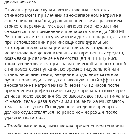
декомпрессию.
Описаны редкие случаи возникновения гематомы
спинного мозга при лечении эноксапарином натрия на
фоне спинальной/эпидуральной анестезии с развитием
стойкого паралича. Риск возникновения этих явлений
снижается при применении препарата в дозе до 4000 ME.
Риск повышается при увеличении дозы препарата, а также
при использовании проникающих эпидуральных
катетеров после операции или при сопутствующем
использовании дополнительных лекарственных средств,
оказывающих влияние на гемостаз (в т.ч. НПВП). Риск
также увеличивается при травматической или повторной
спинномозговой пункции. Во время эпидуральной или
спинальной анестезии, введение и удаление катетера
лучше производить, когда антикоагулянтный эффект от
эноксапарина натрия низкий: через 10-12 часов после
применения профилактических доз препарата или через
24 часа после введения более высоких доз (100 анти-Ха МЕ/
кг массы тела 2 раза в сутки или 150 анти-Ха МЕ/кг массы
тела 1 раз в сутки). Последующее введение препарата
должно осуществляться не ранее чем через 2 ч после
удаления катетера.
- Тромбоцитопения, вызываемая применением гепарина