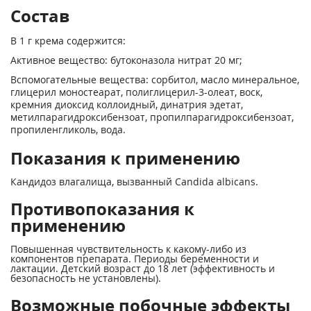
Состав
В 1 г крема содержится:
Активное вещество: бутоконазола нитрат 20 мг;
Вспомогательные вещества: сорбитол, масло минеральное,
глицерил моностеарат, полиглицерил-3-олеат, воск,
кремния диоксид коллоидный, динатрия эдетат,
метилпарагидроксибензоат, пропилпарагидроксибензоат,
пропиленгликоль, вода.
Показания к применению
Кандидоз влагалища, вызванный Candida albicans.
Противопоказания к
применению
Повышенная чувствительность к какому-либо из
компонентов препарата. Периоды беременности и
лактации. Детский возраст до 18 лет (эффективность и
безопасность не установлены).
Возможные побочные эффекты