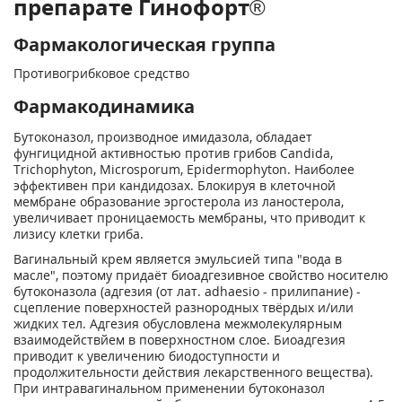
препарате Гинофорт®
Фармакологическая группа
Противогрибковое средство
Фармакодинамика
Бутоконазол, производное имидазола, обладает
фунгицидной активностью против грибов Candida,
Trichophyton, Microsporum, Epidermophyton. Наиболее
эффективен при кандидозах. Блокируя в клеточной
мембране образование эргостерола из ланостерола,
увеличивает проницаемость мембраны, что приводит к
лизису клетки гриба.
Вагинальный крем является эмульсией типа "вода в
масле", поэтому придаёт биоадгезивное свойство носителю
бутоконазола (адгезия (от лат. adhaesio - прилипание) -
сцепление поверхностей разнородных твёрдых и/или
жидких тел. Адгезия обусловлена межмолекулярным
взаимодействйем в поверхностном слое. Биоадгезия
приводит к увеличению биодоступности и
продолжительности действия лекарственного вещества).
При интравагинальном применении бутоконазол