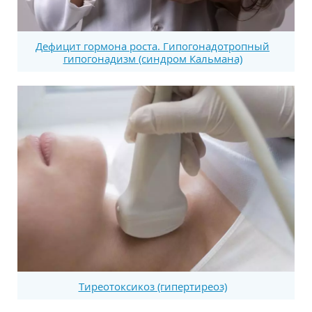
Дефицит гормона роста. Гипогонадотропный
гипогонадизм (синдром Кальмана)
Тиреотоксикоз (гипертиреоз)