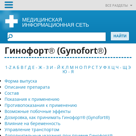
ВСЕ РАЗДЕЛЫ
МЕДИЦИНСКАЯ
ИНФОРМАЦИОННАЯ СЕТЬ
Гинофорт® (Gynofort®)
1-Z
А
Б
В
Г
Д
Е - Ж - З
И - Й
К
Л
М
Н
О
П
Р
С
Т
У
Ф
Х
Ц
Ч - Щ
Э
Ю - Я
Форма выпуска
Описание препарата
Состав
Показания к применению
Противопоказания к применению
Возможные побочные эффекты
Дозировка, как принимать Гинофорт® (Gynofort®)
Влияние на беременность
Управление транспортом
Дополнительные указания при приеме Гинофорт®