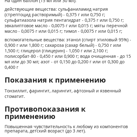
На один баллон (15 мл или 30 мл):
действующие вещества: сульфаниламид натрия
(стрептоцид растворимый) - 0,375 г или 0,750 г;
сульфатиазола натрия пентагидрат - 0,375 г или 0,750 г;
эвкалиптовое масло - 0,0075 г или 0,015 г; мяты перечной
масло - 0,0075 г или 0,015 г; тимол - 0,0075 г или 0,015 г;
вспомогательные вещества: этанол (спирт этиловый 95%) -
0,900 г или 1,800 г; сахароза (сахар белый) - 0,750 г или
1,500 г; глицерол (глицерин) - 1,050 г или 2,100 г;
полисорбат-80 - 0,450 г или 0,900 г; вода очищенная - до 15
мл или до 30 мл; азот - от 0,150 до 0,200 г или от 0,300 до
0,400 г
Показания к применению
Тонзиллит, фарингит, ларингит, афтозный и язвенный
стоматит.
Противопоказания к
применению
Повышенная чувствительность к любому из компонентов
препарата, детский возраст (до 3 лет).