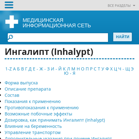
ВСЕ РАЗДЕЛЫ
МЕДИЦИНСКАЯ
ИНФОРМАЦИОННАЯ СЕТЬ
Ингалипт (Inhalypt)
1-Z
А
Б
В
Г
Д
Е - Ж - З
И - Й
К
Л
М
Н
О
П
Р
С
Т
У
Ф
Х
Ц
Ч - Щ
Э
Ю - Я
Форма выпуска
Описание препарата
Состав
Показания к применению
Противопоказания к применению
Возможные побочные эффекты
Дозировка, как принимать Ингалипт (Inhalypt)
Влияние на беременность
Управление транспортом
Дополнительные указания при приеме Ингалипт