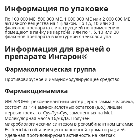
Информация по упаковке
По 100 000 ME, 500 000 ME, 1 000 000 ME или 2 000 000 ME
активного вещества на 1 флакон. По 1,5, 10 или 20
флаконов препарата с инструкцией по применению
помещают в пачку из картона, или по 1, 5, 10 или 20
флаконов препарата в контурной ячейковой упа
Информация для врачей о
препарате Ингарон®
Фармакологическая группа
Противовирусное и иммуномодулирующее средство
Фармакодинамика
ИНГАРОН®- рекомбинантный интерферон гамма человека,
состоит из 144 аминокислотных остатков (а.о.), лишен
первых трех а. о. Cys-Tyr-Cys, замененных на Met.
Молекулярная масса 16,9 кДа. Получен
микробиологическим синтезом в рекомбинантном штамме
Escherichia coli и очищен колоночной хроматографией.
Удельная противовирусная активность на клетках