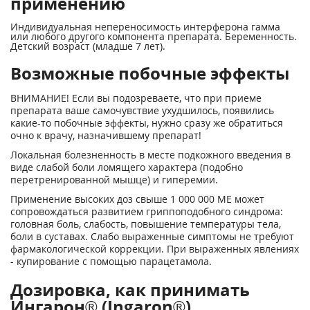
применению
Индивидуальная непереносимость интерферона гамма
или любого другого компонента препарата. Беременность.
Детский возраст (младше 7 лет).
Возможные побочные эффекты
ВНИМАНИЕ! Если вы подозреваете, что при приеме
препарата ваше самочувствие ухудшилось, появились
какие-то побочные эффекты, нужно сразу же обратиться
очно к врачу, назначившему препарат!
Локальная болезненность в месте подкожного введения в
виде слабой боли ломящего характера (подобно
перетренированной мышце) и гиперемии.
Применение высоких доз свыше 1 000 000 ME может
сопровождаться развитием гриппоподобного синдрома:
головная боль, слабость, повышение температуры тела,
боли в суставах. Слабо выраженные симптомы не требуют
фармакологической коррекции. При выраженных явлениях
- купирование с помощью парацетамола.
Дозировка, как принимать
Ингарон® (Ingaron®)