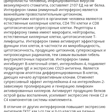
(фибробласты человека), инфицированных вирусом
везикулярного стоматита, составляет 2107 ЕД на мг белка.
Интерферон гамма (иммунный интерферон) является
важнейшим провоспалительным цитокином,
продуцентами которого в организме человека являются
естественные киллерные клетки, CD4 Thl клетки и CD8
цитотоксические супрессорные клетки. Рецепторы к
интерферону гамма имеют макрофаги, нейтрофилы,
естественные киллерные клетки, цитотоксические Т-
лимфоциты. Интерферон гамма активирует эффекторные
функции этих клеток, в частности их микробоцидностъ,
цитотоксичность, продукцию цитокинов, супероксидных и
нитрооксидных радикалов, тем самым вызывая гибель
внутриклеточных паразитов. Интерферон гамма
ингибирует В-клеточный ответ, интерлейкин-4, подавляет
продукцию IgE и экспрессию CD23-антигена. Является
индуктором апоптоза дифференцированных В-клеток,
дающих начало аутореактивным клонам. Отменяет
супрессивный эффект интерлейкина-4 на интерлейкин-2-
зависимую пролиферацию и генерацию лимфокин
активированных киллеров. Активирует продукцию белков
острой фазы воспаления, усиливает экспрессию генов С2 и
С4 компонентов системы комплемента.
В отличие от других интерферонов повышает экспрессию
антигенов ГКГС как I-го так и II-го классов на разных