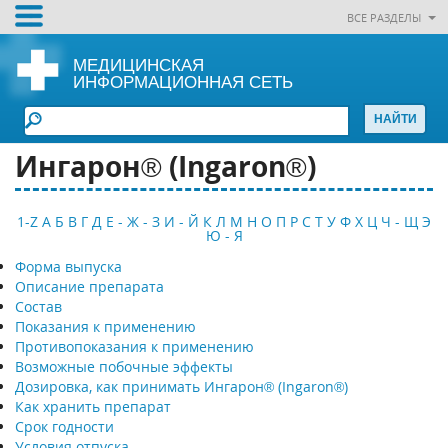
ВСЕ РАЗДЕЛЫ
МЕДИЦИНСКАЯ
ИНФОРМАЦИОННАЯ СЕТЬ
Ингарон® (Ingaron®)
1-Z
А
Б
В
Г
Д
Е - Ж - З
И - Й
К
Л
М
Н
О
П
Р
С
Т
У
Ф
Х
Ц
Ч - Щ
Э
Ю - Я
Форма выпуска
Описание препарата
Состав
Показания к применению
Противопоказания к применению
Возможные побочные эффекты
Дозировка, как принимать Ингарон® (Ingaron®)
Как хранить препарат
Срок годности
Условия отпуска