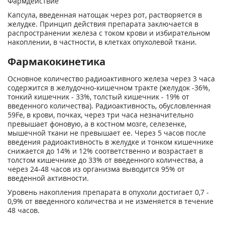
Фармдействие
Капсула, введенная натощак через рот, растворяется в
желудке. Принцип действия препарата заключается в
распространении железа с током крови и избирательном
накоплении, в частности, в клетках опухолевой ткани.
Фармакокинетика
Основное количество радиоактивного железа через 3 часа
содержится в желудочно-кишечном тракте (желудок -36%,
тонкий кишечник - 33%, толстый кишечник - 19% от
введенного количества). Радиоактивность, обусловленная
59
Fe, в крови, почках, через три часа незначительно
превышает фоновую, а в костном мозге, селезенке,
мышечной ткани не превышает ее. Через 5 часов после
введения радиоактивность в желудке и тонком кишечнике
снижается до 14% и 12% соответственно и возрастает в
толстом кишечнике до 33% от введенного количества, а
через 24-48 часов из организма выводится 95% от
введенной активности.
Уровень накопления препарата в опухоли достигает 0,7 -
0,9% от введенного количества и не изменяется в течение
48 часов.