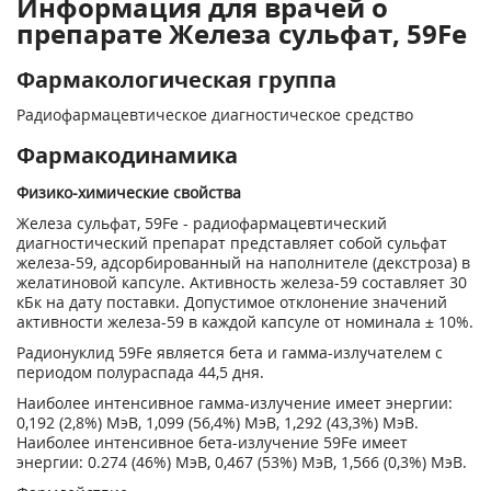
Информация для врачей о
препарате Железа сульфат, 59Fe
Фармакологическая группа
Радиофармацевтическое диагностическое средство
Фармакодинамика
Физико-химические свойства
Железа сульфат,
59
Fe - радиофармацевтический
диагностический препарат представляет собой сульфат
железа-59, адсорбированный на наполнителе (декстроза) в
желатиновой капсуле. Активность железа-59 составляет 30
кБк на дату поставки. Допустимое отклонение значений
активности железа-59 в каждой капсуле от номинала ± 10%.
Радионуклид
59
Fe является бета и гамма-излучателем с
периодом полураспада 44,5 дня.
Наиболее интенсивное гамма-излучение имеет энергии:
0,192 (2,8%) МэВ, 1,099 (56,4%) МэВ, 1,292 (43,3%) МэВ.
Наиболее интенсивное бета-излучение
59
Fe имеет
энергии: 0.274 (46%) МэВ, 0,467 (53%) МэВ, 1,566 (0,3%) МэВ.