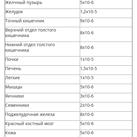
Желчный пузырь
5х10
-6
Желудок
1,2x10
-5
Точный кишечник
9x10
-6
Верхний отдел толстого
8х10
-6
кишечника
Нижний отдел толстого
8х10
-6
кишечника
Почки
1x10
-5
Печень
1,5x10
-5
Легкие
1х10
-5
Мышцы
5х10
-6
Яичники
3x10
-6
Семенники
2x10
-6
Поджелудочная железа
8x10
-6
Красный костный мозг
5х10
-6
Кожа
5x10
-6