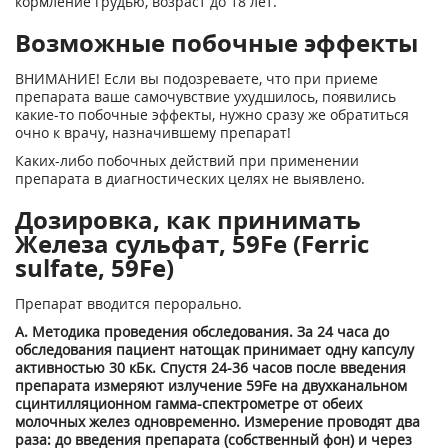
кормление грудью, возраст до 18 лет.
Возможные побочные эффекты
ВНИМАНИЕ! Если вы подозреваете, что при приеме
препарата ваше самочувствие ухудшилось, появились
какие-то побочные эффекты, нужно сразу же обратиться
очно к врачу, назначившему препарат!
Каких-либо побочных действий при применении
препарата в диагностических целях не выявлено.
Дозировка, как принимать
Железа сульфат, 59Fe (Ferric
sulfate, 59Fe)
Препарат вводится перорально.
А. Методика проведения обследования. За 24 часа до
обследования пациент натощак принимает одну капсулу
активностью 30 кБк. Спустя 24-36 часов после введения
препарата измеряют излучение
59
Fe на двухканальном
сцинтилляционном гамма-спектрометре от обеих
молочных желез одновременно. Измерение проводят два
раза: до введения препарата (собственный фон) и через