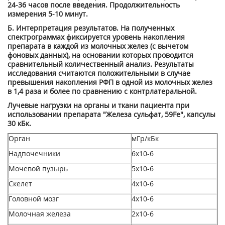
24-36 часов после введения. Продолжительность
измерения 5-10 минут.
Б. Интерпретация результатов. На полученных
спектрограммах фиксируется уровень накопления
препарата в каждой из молочных желез (с вычетом
фоновых данных), на основании которых проводится
сравнительный количественный анализ. Результаты
исследования считаются положительными в случае
превышения накопления РФП в одной из молочных желез
в 1,4 раза и более по сравнению с контрлатеральной.
Лучевые нагрузки на органы и ткани пациента при
использовании препарата "Железа сульфат,
59
Fe", капсулы
30 кБк.
Орган
мГр/кБк
Надпочечники
6x10
-6
Мочевой пузырь
5x10
-6
Скелет
4х10
-6
Головной мозг
4x10
-6
Молочная железа
2х10
-6