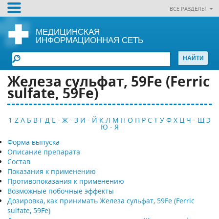
ВСЕ РАЗДЕЛЫ
МЕДИЦИНСКАЯ
ИНФОРМАЦИОННАЯ СЕТЬ
Железа сульфат, 59Fe (Ferric
sulfate, 59Fe)
1-Z
А
Б
В
Г
Д
Е - Ж - З
И - Й
К
Л
М
Н
О
П
Р
С
Т
У
Ф
Х
Ц
Ч - Щ
Э
Ю - Я
Форма выпуска
Описание препарата
Состав
Показания к применению
Противопоказания к применению
Возможные побочные эффекты
Дозировка, как принимать Железа сульфат, 59Fe (Ferric
sulfate, 59Fe)