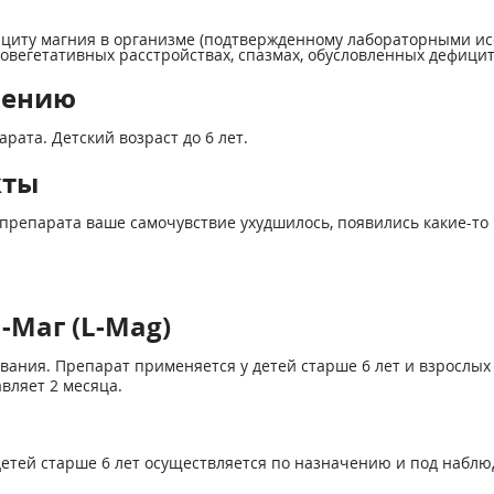
ициту магния в организме (подтвержденному лабораторными исс
овегетативных расстройствах, спазмах, обусловленных дефицит
нению
ата. Детский возраст до 6 лет.
кты
препарата ваше самочувствие ухудшилось, появились какие-то 
-Маг (L-Mag)
вания. Препарат применяется у детей старше 6 лет и взрослых п
вляет 2 месяца.
етей старше 6 лет осуществляется по назначению и под наблю