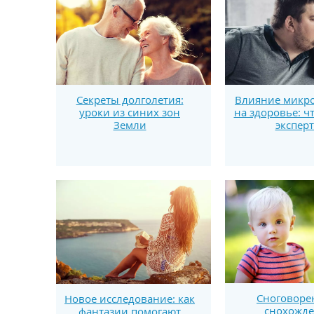
Секреты долголетия:
Влияние микро
уроки из синих зон
на здоровье: ч
Земли
экспер
Сноговоре
Новое исследование: как
снохожд
фантазии помогают