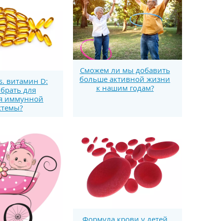
Сможем ли мы добавить
больше активной жизни
s. витамин D:
к нашим годам?
брать для
я иммунной
стемы?
Формула крови у детей