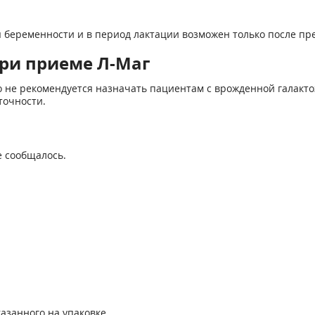
 беременности и в период лактации возможен только после пр
ри приеме Л-Маг
 его не рекомендуется назначать пациентам с врожденной гала
точности.
е сообщалось.
азанного на упаковке.