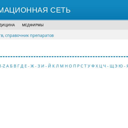
МАЦИОННАЯ СЕТЬ
ЕДИЦИНА
МЕДФИРМЫ
тв, справочник препаратов
1-Z
А
Б
В
Г
Д
Е - Ж - З
И - Й
К
Л
М
Н
О
П
Р
С
Т
У
Ф
Х
Ц
Ч - Щ
Э
Ю - 