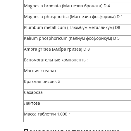
Magnesia bromata (Магнезиа бромата) D 4
Magnesia phosphorica (Магнезиа фосфорика) D 1
Plumbum metallicum (Плюмбум металликум) D8
Kalium phosphoricum (Калиум фосфорикум) D 5
Ambra gr?sea (Амбра гризеа) D 8
Вспомогательные компоненты:
Магния стеарат
Крахмал рисовый
Сахароза
Лактоза
Масса таблетки 1,000 г