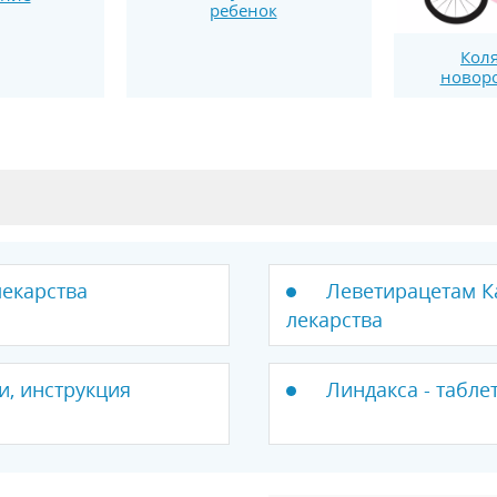
ребенок
Коля
новор
лекарства
Леветирацетам Ка
лекарства
и, инструкция
Линдакса - табле