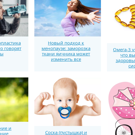
пластика
Новый подход к
то говорят
менопаузе: заморозка
Омега-3 v
ты
ткани яичника может
что вы
изменить все
здоровь
си
ние и
Соска (пустышка) и
ение