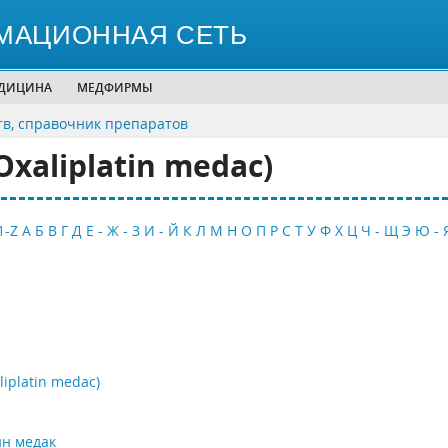
МАЦИОННАЯ СЕТЬ
ЕДИЦИНА
МЕДФИРМЫ
тв, справочник препаратов
xaliplatin medac)
1-Z
А
Б
В
Г
Д
Е - Ж - З
И - Й
К
Л
М
Н
О
П
Р
С
Т
У
Ф
Х
Ц
Ч - Щ
Э
Ю - 
iplatin medac)
н медак