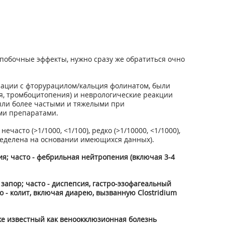
побочные эффекты, нужно сразу же обратиться очно
ации с фторурацилом/кальция фолинатом, были
ия, тромбоцитопения) и неврологические реакции
были более частыми и тяжелыми при
ми препаратами.
часто (>1/1000, <1/100), редко (>1/10000, <1/1000),
пределена на основании имеющихся данных).
я; часто - фебрильная нейтропения (включая 3-4
 запор; часто - диспепсия, гастро-эзофагеальный
 - колит, включая диарею, вызванную Clostridium
же известный как веноокклюзионная болезнь