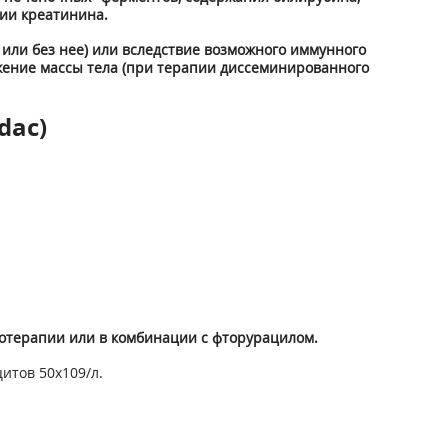
ии креатинина.
или без нее) или вследствие возможного иммунного
ижение массы тела (при терапии диссеминированного
dac)
нотерапии или в комбинации с фторурацилом.
цитов 50x10
9
/л.