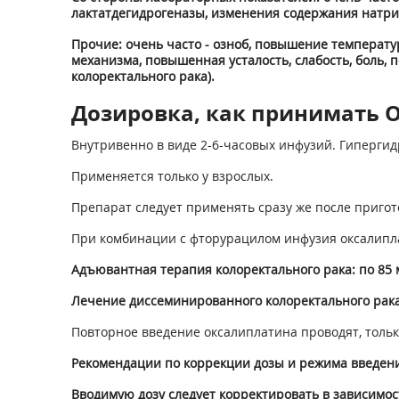
лактатдегидрогеназы, изменения содержания натри
Прочие: очень часто - озноб, повышение температу
механизма, повышенная усталость, слабость, боль,
колоректального рака).
Дозировка, как принимать О
Внутривенно в виде 2-6-часовых инфузий. Гиперги
Применяется только у взрослых.
Препарат следует применять сразу же после пригот
При комбинации с фторурацилом инфузия оксалипл
Адъювантная терапия колоректального рака: по 85 
Лечение диссеминированного колоректального рака:
Повторное введение оксалиплатина проводят, толь
Рекомендации по коррекции дозы и режима введени
Вводимую дозу следует корректировать в зависимос