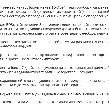
личество нейтрофилов менее 1,5x10
9
/л или тромбоцитов менее
ических показателей до приемлемых значений (количество ней
ом необходимо проводить общий анализ крови с определением
ле ВОЗ), нейтропении 3-4 степени (количество нейтрофилов < 1
платина при последующих введениях должна быть снижена с 85 
 терапии колоректального рака в сочетании с необходимым в 
е нескольких часов после 2-часовой инфузии развивается остра
6- часовой инфузии.
рестезии, дизестезии - проявлений периферической сенсорно
и и выраженности этих симптомов:
иента более 7 дней, последующая доза оксалиплатина должна б
мг/м
2
при адъювантной терапии колоректального рака;
сохраняющейся до следующего цикла, последующая доза оксали
о рака и до 75 мг/м
2
при адъювантной терапии;
нарушениями к началу следующего цикла химиотерапии оксали
ксичности на фоне отмены оксалиплатина, можно рассмотреть