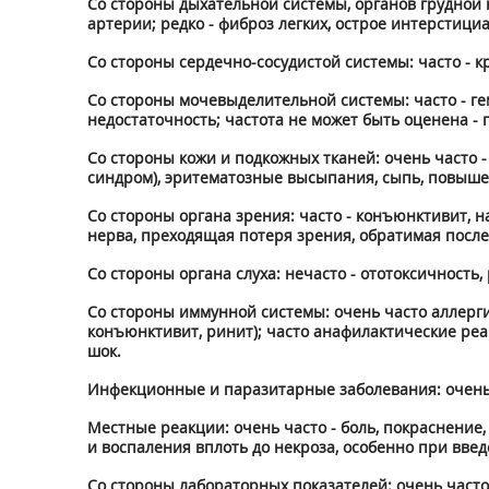
Со стороны дыхательной системы, органов грудной к
артерии; редко - фиброз легких, острое интерстици
Со стороны сердечно-сосудистой системы: часто - 
Со стороны мочевыделительной системы: часто - ге
недостаточность; частота не может быть оценена -
Со стороны кожи и подкожных тканей: очень часто 
синдром), эритематозные высыпания, сыпь, повышен
Со стороны органа зрения: часто - конъюнктивит, 
нерва, преходящая потеря зрения, обратимая посл
Со стороны органа слуха: нечасто - ототоксичность, 
Со стороны иммунной системы: очень часто аллерги
конъюнктивит, ринит); часто анафилактические ре
шок.
Инфекционные и паразитарные заболевания: очень ч
Местные реакции: очень часто - боль, покраснение
и воспаления вплоть до некроза, особенно при вве
Со стороны лабораторных показателей: очень част