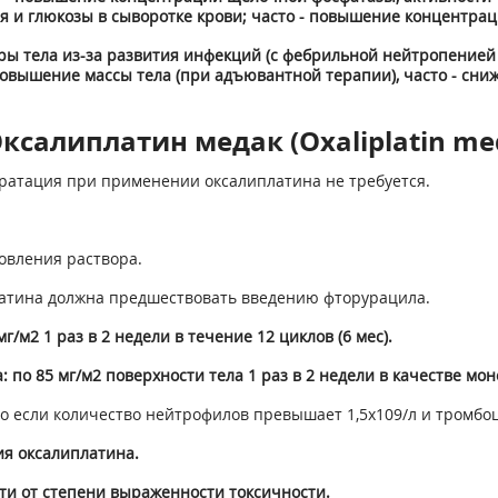
я и глюкозы в сыворотке крови; часто - повышение концентрац
ры тела из-за развития инфекций (с фебрильной нейтропенией 
 повышение массы тела (при адъювантной терапии), часто - сн
ксалиплатин медак (Oxaliplatin me
дратация при применении оксалиплатина не требуется.
овления раствора.
атина должна предшествовать введению фторурацила.
мг/м
2
1 раз в 2 недели в течение 12 циклов (6 мес).
 по 85 мг/м
2
поверхности тела 1 раз в 2 недели в качестве мо
ко если количество нейтрофилов превышает 1,5x10
9
/л и тромбо
я оксалиплатина.
ти от степени выраженности токсичности.