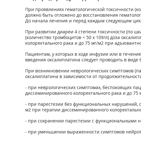
При проявлениях гематологической токсичности (ко
должно быть отложено до восстановления гематолог
До начала лечения и перед каждым следующим цикл
При развитии диареи 4 степени токсичности (по шка
(количество тромбоцитов < 50 х 10
9
/л) доза оксали
колоректального рака и до 75 мг/м
2
при адъювантной
Пациентам, у которых в ходе инфузии или в течени
введения оксалиплатина следует проводить в виде 
При возникновении неврологических симптомов (па
оксалиплатина в зависимости от продолжительност
- при неврологических симптомах, беспокоящих пац
диссеминированного колоректального рака и до 75 
- при парестезии без функциональных нарушений, 
м
2
при терапии диссеминированного колоректальног
- при сохранении парестезии с функциональными 
- при уменьшении выраженности симптомов нейрото