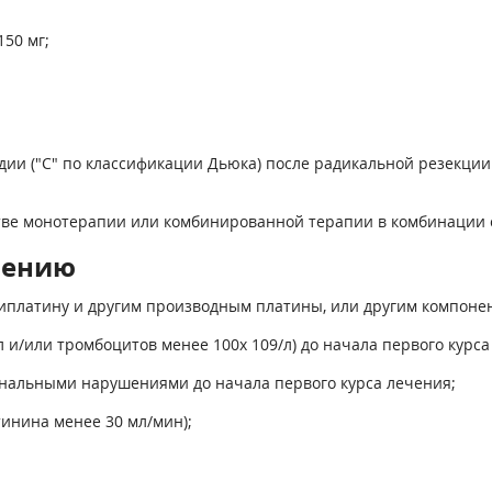
150 мг;
тадии ("С" по классификации Дьюка) после радикальной резекц
тве монотерапии или комбинированной терапии в комбинации 
нению
липлатину и другим производным платины, или другим компоне
л и/или тромбоцитов менее 100х 10
9
/л) до начала первого курса
нальными нарушениями до начала первого курса лечения;
инина менее 30 мл/мин);