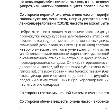
печени; эндофлебит печеночных вен, в т.ч. печено
фиброз, клинически проявляющиеся портальной ги
Со стороны нервной системы: очень часто - перифе
головокружение, менингизм, неврит двигательного н
лейкоэнцефалопатии (СЗОЛ); частота не может быть 
Нейротоксичность является ограничивающим дозу 
промежутке между курсами. Длительность этих сим
проявляются трудностью выполнения точных движе
суммарной дозы около 850 мг/м
2
(10 циклов) состав
неврологические симптомы уменьшаются или исчеза
устойчивые локализованные парестезии умеренной 
оксалиплатином отмечены острые нейросенсорные п
провоцировались холодом. Они характеризовались 
дизестезии. Последний проявлялся субъективным ч
гипоксии), спазмом гортани или бронхоспазмом (бе
языка, дизартрия и ощущение давления в грудной 
введении антигистаминных и бронхорасширяющих 
частоту этого синдрома.
Со стороны костно-мышечной системы: очень часто - 
Со стороны обмена веществ: очень часто - анорекси