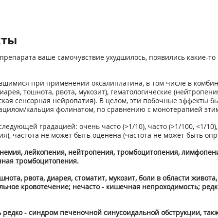
кты
препарата ваше самочувствие ухудшилось, появились какие-то 
шимися при применении оксалиплатина, в том числе в комбин
иарея, тошнота, рвота, мукозит), гематологические (нейтропен
ская сенсорная нейропатия). В целом, эти побочные эффекты 
ацилом/кальция фолинатом, по сравнению с монотерапией эти
ующей градацией: очень часто (>1/10), часто (>1/100, <1/10), не
ия), частота не может быть оценена (частота не может быть о
анемия, лейкопения, нейтропения, тромбоцитопения, лимфопени
унная тромбоцитопения.
ота, рвота, диарея, стоматит, мукозит, боли в области живота,
ьное кровотечение; нечасто - кишечная непроходимость; редко
 редко - синдром печеночной синусоидальной обструкции, так