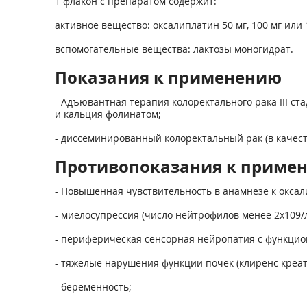
1 флакон с препаратом содержит:
активное вещество: оксалиплатин 50 мг, 100 мг или 
вспомогательные вещества: лактозы моногидрат.
Показания к применению
- Адъювантная терапия колоректального рака III с
и кальция фолинатом;
- диссеминированный колоректальный рак (в качес
Противопоказания к приме
- Повышенная чувствительность в анамнезе к окса
- миелосупрессия (число нейтрофилов менее 2х10
9
/
- периферическая сенсорная нейропатия с функцио
- тяжелые нарушения функции почек (клиренс креат
- беременность;