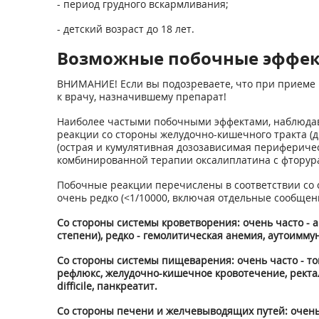
- период грудного вскармливания;
- детский возраст до 18 лет.
Возможные побочные эффе
ВНИМАНИЕ! Если вы подозреваете, что при приеме 
к врачу, назначившему препарат!
Наиболее частыми побочными эффектами, наблюдав
реакции со стороны желудочно-кишечного тракта (д
(острая и кумулятивная дозозависимая перифериче
комбинированной терапии оксалиплатина с фторур
Побочные реакции перечислены в соответствии со след
очень редко (<1/10000, включая отдельные сообщен
Со стороны системы кроветворения: очень часто - 
степени), редко - гемолитическая анемия, аутоимм
Со стороны системы пищеварения: очень часто - тошн
рефлюкс, желудочно-кишечное кровотечение, ректал
difficile, панкреатит.
Со стороны печени и желчевыводящих путей: очень