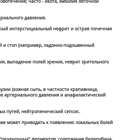
овотечение; часто - икота, эмболия легочной
ериального давления.
стрый интерстициальный нефрит и острая почечная
ей и стоп (например, ладонно-подошвенный
ия, выпадение полей зрения, неврит зрительного
зии (кожная сыпь, в частности крапивница,
ие артериального давления и анафилактический
ых путей, нейтропенический сепсис.
акже может приводить к появлению локальных болей
 "печеночных" ферментов, содержания билирубина,