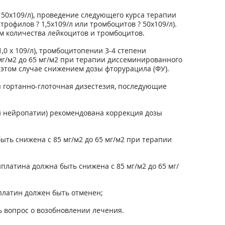
 50x10
9
/л), проведение следующего курса терапии
трофилов ? 1,5x10
9
/л или тромбоцитов ? 50x10
9
/л).
 количества лейкоцитов и тромбоцитов.
,0 х 10
9
/л), тромбоцитопении 3-4 степени
мг/м
2
до 65 мг/м
2
при терапии диссеминированного
этом случае снижением дозы фторурацила (ФУ).
я гортанно-глоточная дизестезия, последующие
й нейропатии) рекомендована коррекция дозы
ыть снижена с 85 мг/м
2
до 65 мг/м
2
при терапии
платина должна быть снижена с 85 мг/м
2
до 65 мг/
платин должен быть отменен;
 вопрос о возобновлении лечения.