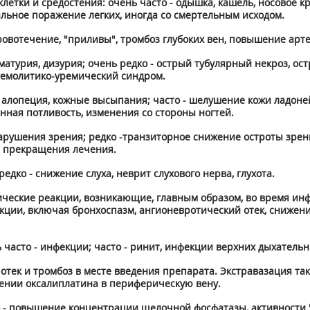
летки и средостения: очень часто - одышка, кашель, носовое кр
альное поражение легких, иногда со смертельным исходом.
кровотечение, "приливы", тромбоз глубоких вен, повышение арт
матурия, дизурия; очень редко - острый тубулярный некроз, о
 гемолитико-уремический синдром.
- алопеция, кожные высыпания; часто - шелушение кожи ладон
ная потливость, изменения со стороны ногтей.
нарушения зрения; редко -транзиторное снижение остроты зрен
е прекращения лечения.
редко - снижение слуха, неврит слухового нерва, глухота.
ческие реакции, возникающие, главным образом, во время инфу
акции, включая бронхоспазм, ангионевротический отек, снижен
асто - инфекции; часто - ринит, инфекции верхних дыхательн
, отек и тромбоз в месте введения препарата. Экстравазация т
дении оксалиплатина в периферическую вену.
о - повышение концентрации щелочной фосфатазы, активности