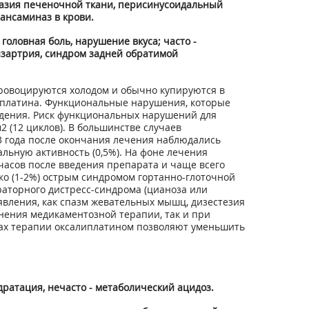
плазия печеночной ткани, перисинусоидальный
ансаминаз в крови.
оловная боль, нарушение вкуса; часто -
дизартрия, синдром задней обратимой
ровоцируются холодом и обычно купируются в
липлатина. Функциональные нарушения, которые
дения. Риск функциональных нарушений для
м
2
(12 циклов). В большинстве случаев
 года после окончания лечения наблюдались
льную активность (0,5%). На фоне лечения
асов после введения препарата и чаще всего
ко (1-2%) острым синдромом гортанно-глоточной
аторного дистресс-синдрома (цианоза или
явления, как спазм жевательных мышц, дизестезия
нения медикаментозной терапии, так и при
ах терапии оксалиплатином позволяют уменьшить
дратация, нечасто - метаболический ацидоз.