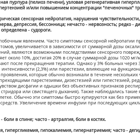
чная пурпура (пелиоз печени), узловая регенеративная гипер
пертензией и/или повышением концентрации "печеночных" тр
рическая сенсорная нейропатия, нарушения чувствительности, г
ерва, депрессия, бессонница; нечасто - нервозность; редко - 
определена - судороги.
побочным явлением. Часто симптомы сенсорной нейропатии п
птомов, увеличивается в зависимости от суммарной дозы окса
ний, являются возможными последствиями сенсорного повреж
ляет около 10%, достигая 20% в случае суммарной дозы 1020 мг/
ют после прекращения терапии. Однако у 3% больных через 3
интенсивности (2,3%) или парестезии, влияющие на функциона
роявления, которые обычно возникали в течение нескольких ч
преходящими парестезиями, дизестезией или гипестезией, ред
увством дисфагии и одышки без объективных признаков респир
з стридора или свистящего дыхания). Также наблюдались такие 
клетке. Обычно эти симптомы быстро купируются как без приме
средств. Увеличение времени инфузии при последующих цикл
боли в спине; часто - артралгия, боли в костях.
я, гипергликемия, гипокалиемия, гипернатриемия; часто - деги