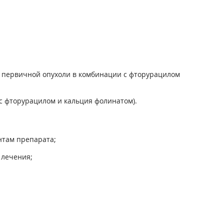
ии первичной опухоли в комбинации с фторурацилом
с фторурацилом и кальция фолинатом).
нтам препарата;
 лечения;