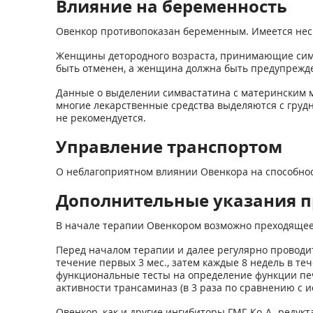
Влияние на беременность
Овенкор противопоказан беременным. Имеется нес
Женщины детородного возраста, принимающие симва
быть отменен, а женщина должна быть предупрежде
Данные о выделении симвастатина с материнским м
многие лекарственные средства выделяются с груд
не рекомендуется.
Управление транспортом
О неблагоприятном влиянии Овенкора на способнос
Дополнительные указания п
В начале терапии Овенкором возможно преходяще
Перед началом терапии и далее регулярно проводи
течение первых 3 мес., затем каждые 8 недель в теч
функциональные тесты на определение функции печ
активности трансаминаз (в 3 раза по сравнению с 
Овенкор, как и другие ингибиторы ГМГ-Ко-А- редук