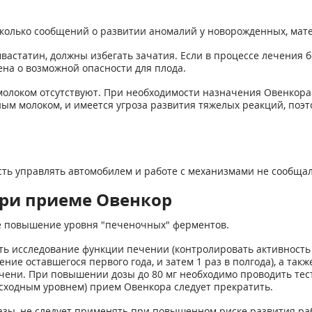
колько сообщений о развитии аномалий у новорожденных, мат
статин, должны избегать зачатия. Если в процессе лечения б
на о возможной опасности для плода.
олоком отсутствуют. При необходимости назначения Овенкора 
ным молоком, и имеется угроза развития тяжелых реакций, поэ
ть управлять автомобилем и работе с механизмами не сообщал
ри приеме Овенкор
е повышение уровня "печеночных" ферментов.
ть исследование функции печении (контролировать активность
ение оставшегося первого года, и затем 1 раз в полгода), а та
ени. При повышении дозы до 80 мг необходимо проводить тес
исходным уровнем) прием Овенкора следует прекратить.
тазы, не следует применять при повышенном риске развития р