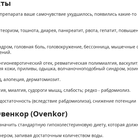
кты
препарата ваше самочувствие ухудшилось, появились какие-то 
етеоризм, тошнота, диарея, панкреатит, рвота, гепатит, повы
ндром, головная боль, головокружение, бессонница, мышечные 
ений.
гионевротический отек, ревматическая полимиалгия, васкулит
ия кожи, приливы, одышка, волчаночноподобный синдром, эози
д, алопеция, дерматомиозит.
я, миалгия, судороги мышц, слабость; редко - рабдомиолиз.
достаточность (вследствие рабдомиолиза), снижение потенции
венкор (Ovenkor)
начить стандартную гипохолестериновую диету, которая должн
ечером, запивая достаточным количеством воды.