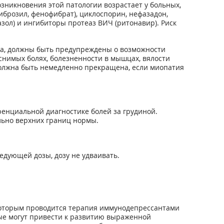
никновения этой патологии возрастает у больных,
брозил, фенофибрат), циклоспорин, нефазадон,
зол) и ингибиторы протеаз ВИЧ (ритонавир). Риск
та, должны быть предупреждены о возможности
нимых болях, болезненности в мышцах, вялости
должна быть немедленно прекращена, если миопатия
енциальной диагностике болей за грудиной.
льно верхних границ нормы.
едующей дозы, дозу не удваивать.
которым проводится терапия иммунодепрессантами
рые могут привести к развитию выраженной