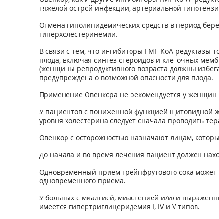
тяжелой острой инфекции, артериальной гипотензи
Отмена гиполипидемических средств в период бере
гиперхолестеринемии.
В связи с тем, что ингибиторы ГМГ-КоА-редуктазы т
плода, включая синтез стероидов и клеточных мем
(женщины репродуктивного возраста должны избегат
предупреждена о возможной опасности для плода.
Применение Овенкора не рекомендуется у женщин д
У пациентов с пониженной функцией щитовидной ж
уровня холестерина следует сначала проводить тер
Овенкор с осторожностью назначают лицам, которы
До начала и во время лечения пациент должен нахо
Одновременный прием грейпфрутового сока может у
одновременного приема.
У больных с миалгией, миастенией и/или выраженн
имеется гипертриглицеридемия I, IV и V типов.