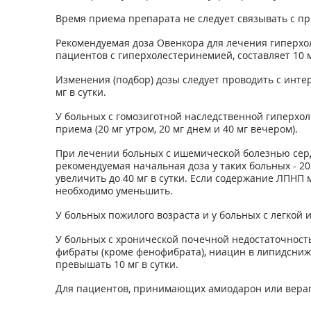
Время приема препарата не следует связывать с п
Рекомендуемая доза Овенкора для лечения гиперхол
пациентов с гиперхолестеринемией, составляет 10 м
Изменения (подбор) дозы следует проводить с инте
мг в сутки.
У больных с гомозиготной наследственной гиперхоле
приема (20 мг утром, 20 мг днем и 40 мг вечером).
При лечении больных с ишемической болезнью серд
рекомендуемая начальная доза у таких больных - 20
увеличить до 40 мг в сутки. Если содержание ЛПНП м
необходимо уменьшить.
У больных пожилого возраста и у больных с легко
У больных с хронической почечной недостаточност
фибраты (кроме фенофибрата), ниацин в липидснижа
превышать 10 мг в сутки.
Для пациентов, принимающих амиодарон или верап