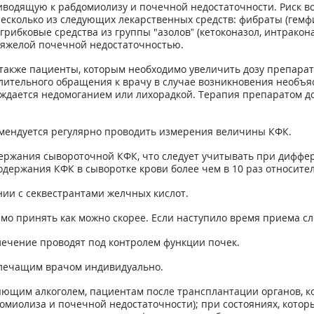
одящую к рабдомиолизу и почечной недостаточности. Риск воз
сколько из следующих лекарственных средств: фибраты (гемфи
рибковые средства из группы "азолов” (кетоконазол, интракона
тяжелой почечной недостаточностью.
также пациенты, которым необходимо увеличить дозу препара
ительного обращения к врачу в случае возникновения необъяс
ождается недомоганием или лихорадкой. Терапия препаратом 
мендуется регулярно проводить измерения величины КФК.
ржания сывороточной КФК, что следует учитывать при диффер
держания КФК в сыворотке крови более чем в 10 раз относите
нии с секвестрантами желчных кислот.
мо принять как можно скорее. Если наступило время приема сл
ечение проводят под контролем функции почек.
 лечащим врачом индивидуально.
яющим алкоголем, пациентам после трансплантации органов, 
омиолиза и почечной недостаточности); при состояниях, кото