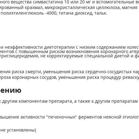
вного вещества симвастатина 10 или 20 мг и вспомогательные 
зированный крахмал, микрокристаллическая целлюлоза, магния с
олиэтиленглюколь -4000, титана диоксид, тальк.
 при неэффективности диетотерапии с низким содержанием хол
ациентов с повышенным риском возникновения коронарного атер
риглицеридемия, не корректируемые специальной диетой и фи
шения риска смерти, уменьшения риска сердечно-сосудистых н
ероза коронарных сосудов, уменьшения риска процедур реваск
нению
 другим компонентам препарата, а также к другим препаратам 
овышение активности "печеночных" ферментов неясной этиолог
 не установлены)