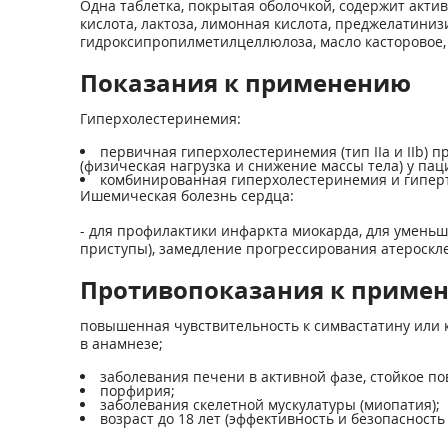
Одна таблетка, покрытая оболочкой, содержит акти
кислота, лактоза, лимонная кислота, преджелатини
гидроксипропилметилцеллюлоза, масло касторовое, п
Показания к применению
Гиперхолестеринемия:
первичная гиперхолестеринемия (тип IIа и IIb)
(физическая нагрузка и снижение массы тела) у п
комбинированная гиперхолестеринемия и гиперт
Ишемическая болезнь сердца:
- для профилактики инфаркта миокарда, для умень
приступы), замедление прогрессирования атероскл
Противопоказания к приме
повышенная чувствительность к симвастатину или к
в анамнезе;
заболевания печени в активной фазе, стойкое п
порфирия;
заболевания скелетной мускулатуры (миопатия);
возраст до 18 лет (эффективность и безопасность