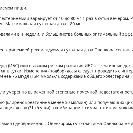
риемом пищи.
естеринемии варьирует от 10 до 80 мг 1 раз в сутки вечером.
г. Максимальная суточная доза - 80 мг.
рвалами в 4 недели. У большинства больных оптимальный эффек
стеринемией рекомендуемая суточная доза Овенкора составляет
ца (ИБС) или высоким риском развития ИБС эффективные дозы О
 мг в сутки. Изменения (подбор) дозы следует проводить с инт
енее 75 мг/дл (1,94 ммоль/л), содержание общего холестерина - 
й или умеренно выраженной степенью почечной недостаточност
ью (клиренс креатинина менее 30 мл/мин) или получающих цик
ющих дозах (?1 г/сутки) в комбинации с симвастатином, макс
амил одновременно с Овенкором, суточная доза Овенкора не д