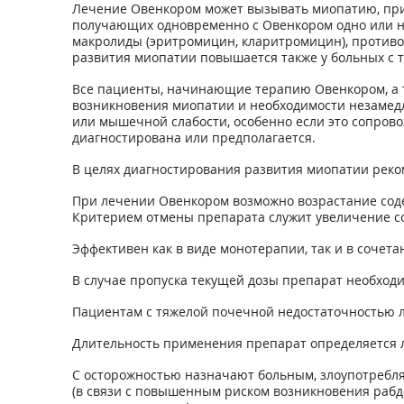
Лечение Овенкором может вызывать миопатию, прив
получающих одновременно с Овенкором одно или не
макролиды (эритромицин, кларитромицин), противог
развития миопатии повышается также у больных с 
Все пациенты, начинающие терапию Овенкором, а 
возникновения миопатии и необходимости незамедл
или мышечной слабости, особенно если это сопров
диагностирована или предполагается.
В целях диагностирования развития миопатии реко
При лечении Овенкором возможно возрастание соде
Критерием отмены препарата служит увеличение со
Эффективен как в виде монотерапии, так и в сочета
В случае пропуска текущей дозы препарат необходи
Пациентам с тяжелой почечной недостаточностью л
Длительность применения препарат определяется
С осторожностью назначают больным, злоупотребл
(в связи с повышенным риском возникновения рабд