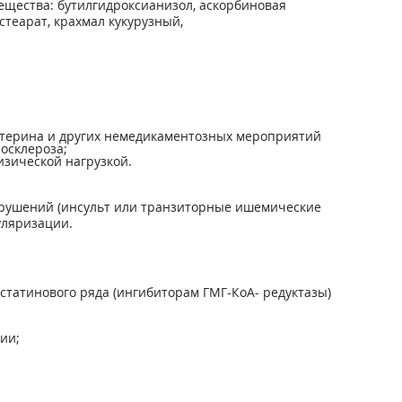
вещества: бутилгидроксианизол, аскорбиновая
теарат, крахмал кукурузный,
естерина и других немедикаментозных мероприятий
осклероза;
зической нагрузкой.
арушений (инсульт или транзиторные ишемические
уляризации.
статинового ряда (ингибиторам ГМГ-КоА- редуктазы)
ии;