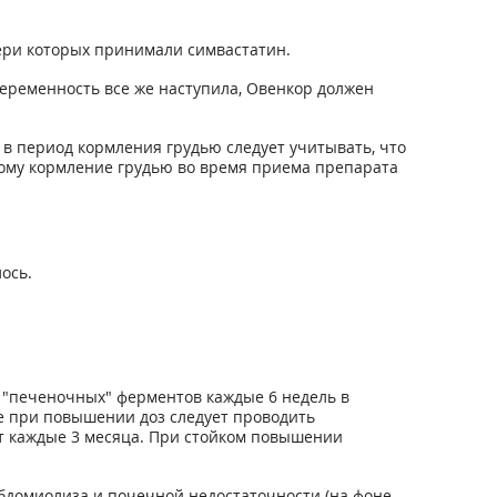
ери которых принимали симвастатин.
еременность все же наступила, Овенкор должен
в период кормления грудью следует учитывать, что
тому кормление грудью во время приема препарата
ось.
 "печеночных" ферментов каждые 6 недель в
кже при повышении доз следует проводить
т каждые 3 месяца. При стойком повышении
абдомиолиза и почечной недостаточности (на фоне