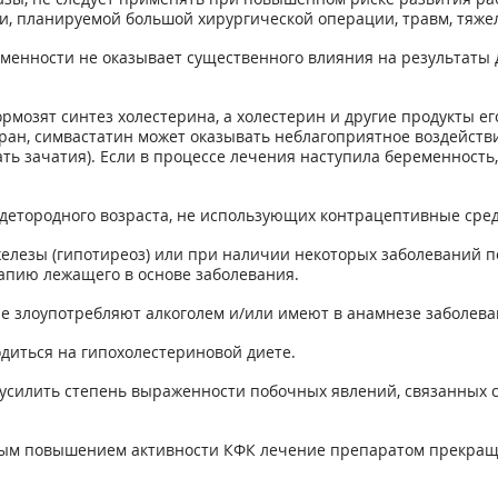
и, планируемой большой хирургической операции, травм, тяже
менности не оказывает существенного влияния на результаты
ормозят синтез холестерина, а холестерин и другие продукты е
бран, симвастатин может оказывать неблагоприятное воздейст
ь зачатия). Если в процессе лечения наступила беременность
етородного возраста, не использующих контрацептивные сред
елезы (гипотиреоз) или при наличии некоторых заболеваний 
апию лежащего в основе заболевания.
е злоупотребляют алкоголем и/или имеют в анамнезе заболева
диться на гипохолестериновой диете.
силить степень выраженности побочных явлений, связанных с 
ым повышением активности КФК лечение препаратом прекращают