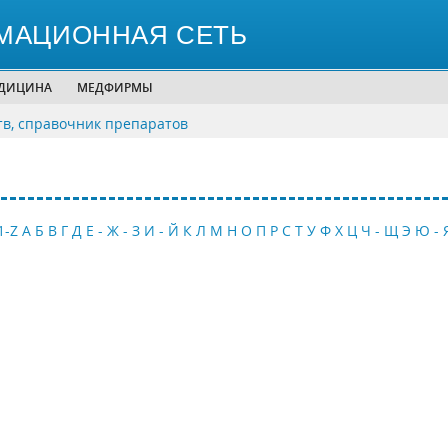
МАЦИОННАЯ СЕТЬ
ЕДИЦИНА
МЕДФИРМЫ
тв, справочник препаратов
1-Z
А
Б
В
Г
Д
Е - Ж - З
И - Й
К
Л
М
Н
О
П
Р
С
Т
У
Ф
Х
Ц
Ч - Щ
Э
Ю - 