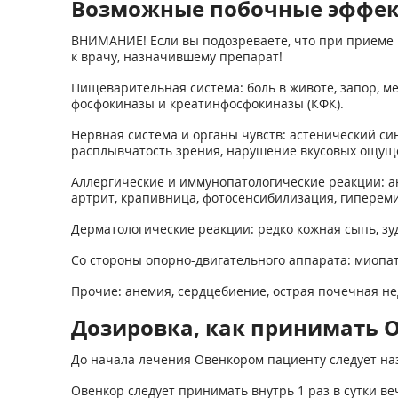
Возможные побочные эффе
ВНИМАНИЕ! Если вы подозреваете, что при приеме 
к врачу, назначившему препарат!
Пищеварительная система: боль в животе, запор, м
фосфокиназы и креатинфосфокиназы (КФК).
Нервная система и органы чувств: астенический си
расплывчатость зрения, нарушение вкусовых ощущ
Аллергические и иммунопатологические реакции: ан
артрит, крапивница, фотосенсибилизация, гиперем
Дерматологические реакции: редко кожная сыпь, зу
Со стороны опорно-двигательного аппарата: миопати
Прочие: анемия, сердцебиение, острая почечная не
Дозировка, как принимать О
До начала лечения Овенкором пациенту следует наз
Овенкор следует принимать внутрь 1 раз в сутки в