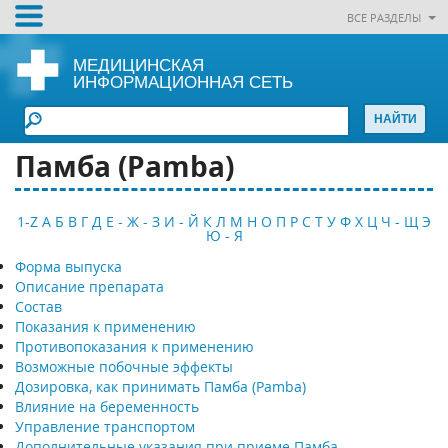
ВСЕ РАЗДЕЛЫ
МЕДИЦИНСКАЯ
ИНФОРМАЦИОННАЯ СЕТЬ
Памба (Pamba)
1-Z
А
Б
В
Г
Д
Е - Ж - З
И - Й
К
Л
М
Н
О
П
Р
С
Т
У
Ф
Х
Ц
Ч - Щ
Э
Ю - Я
Форма выпуска
Описание препарата
Состав
Показания к применению
Противопоказания к применению
Возможные побочные эффекты
Дозировка, как принимать Памба (Pamba)
Влияние на беременность
Управление транспортом
Дополнительные указания при приеме Памба