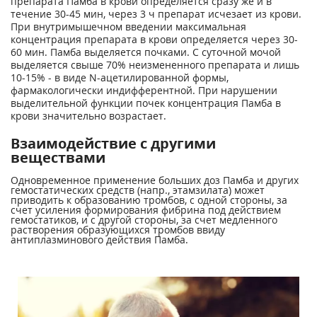
препарата Памба в крови определяется сразу же и в
течение 30-45 мин, через 3 ч препарат исчезает из крови.
При внутримышечном введении максимальная
концентрация препарата в крови определяется через 30-
60 мин. Памба выделяется почками. С суточной мочой
выделяется свыше 70% неизмененного препарата и лишь
10-15% - в виде N-ацетилированной формы,
фармакологически индифферентной. При нарушении
выделительной функции почек концентрация Памба в
крови значительно возрастает.
Взаимодействие с другими
веществами
Одновременное применение больших доз Памба и других
гемостатических средств (напр., этамзилата) может
приводить к образованию тромбов, с одной стороны, за
счет усиления формирования фибрина под действием
гемостатиков, и с другой стороны, за счет медленного
растворения образующихся тромбов ввиду
антиплазминового действия Памба.