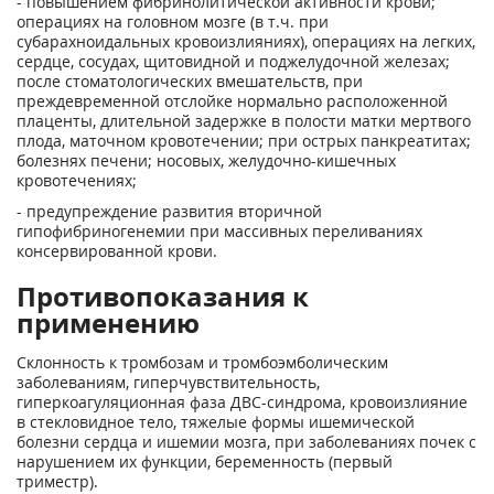
- повышением фибринолитической активности крови;
операциях на головном мозге (в т.ч. при
субарахноидальных кровоизлияниях), операциях на легких,
сердце, сосудах, щитовидной и поджелудочной железах;
после стоматологических вмешательств, при
преждевременной отслойке нормально расположенной
плаценты, длительной задержке в полости матки мертвого
плода, маточном кровотечении; при острых панкреатитах;
болезнях печени; носовых, желудочно-кишечных
кровотечениях;
- предупреждение развития вторичной
гипофибриногенемии при массивных переливаниях
консервированной крови.
Противопоказания к
применению
Склонность к тромбозам и тромбоэмболическим
заболеваниям, гиперчувствительность,
гиперкоагуляционная фаза ДВС-синдрома, кровоизлияние
в стекловидное тело, тяжелые формы ишемической
болезни сердца и ишемии мозга, при заболеваниях почек с
нарушением их функции, беременность (первый
триместр).