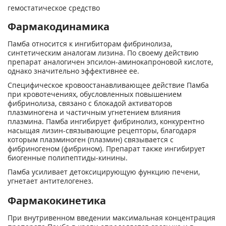
гемостатическое средство
Фармакодинамика
Памба относится к ингибиторам фибринолиза,
синтетическим аналогам лизина. По своему действию
препарат аналогичен эпсилон-аминокапроновой кислоте,
однако значительно эффективнее ее.
Специфическое кровоостанавливающее действие Памба
при кровотечениях, обусловленных повышением
фибринолиза, связано с блокадой активаторов
плазминогена и частичным угнетением влияния
плазмина. Памба ингибирует фибринолиз, конкурентно
насыщая лизин-связывающие рецепторы, благодаря
которым плазминоген (плазмин) связывается с
фибриногеном (фибрином). Препарат также ингибирует
биогенные полипептиды-кинины.
Памба усиливает детоксицирующую функцию печени,
угнетает антителогенез.
Фармакокинетика
При внутривенном введении максимальная концентрация