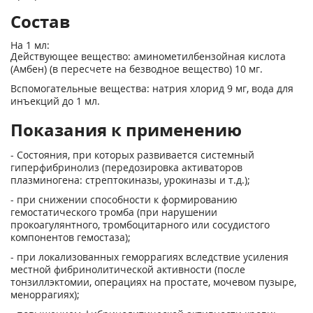
Состав
На 1 мл:
Действующее вещество: аминометилбензойная кислота
(Амбен) (в пересчете на безводное вещество) 10 мг.
Вспомогательные вещества: натрия хлорид 9 мг, вода для
инъекций до 1 мл.
Показания к применению
- Состояния, при которых развивается системный
гиперфибринолиз (передозировка активаторов
плазминогена: стрептокиназы, урокиназы и т.д.);
- при снижении способности к формированию
гемостатического тромба (при нарушении
прокоагулянтного, тромбоцитарного или сосудистого
компонентов гемостаза);
- при локализованных геморрагиях вследствие усиления
местной фибринолитической активности (после
тонзиллэктомии, операциях на простате, мочевом пузыре,
меноррагиях);