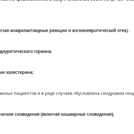
ючая анафилактоидные реакции и ангионевротический отек).
диуретического гормона.
ии холестерина;
илых пациентов и в ряде случаев обусловлена синдромом неа
гические сновидения (включая кошмарные сновидения);