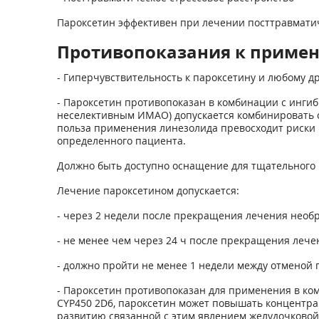
Пароксетин эффективен при лечении посттравматич
Противопоказания к приме
- Гиперчувствительность к пароксетину и любому д
- Пароксетин противопоказан в комбинации с инг
неселективным ИМАО) допускается комбинировать 
польза применения линезолида превосходит риски 
определенного пациента.
Должно быть доступно оснащение для тщательного
Лечение пароксетином допускается:
- через 2 недели после прекращения лечения нео
- не менее чем через 24 ч после прекращения леч
- должно пройти не менее 1 недели между отменой
- Пароксетин противопоказан для применения в ком
CYP450 2D6, пароксетин может повышать концентра
развитию связанной с этим явлением желудочковой т