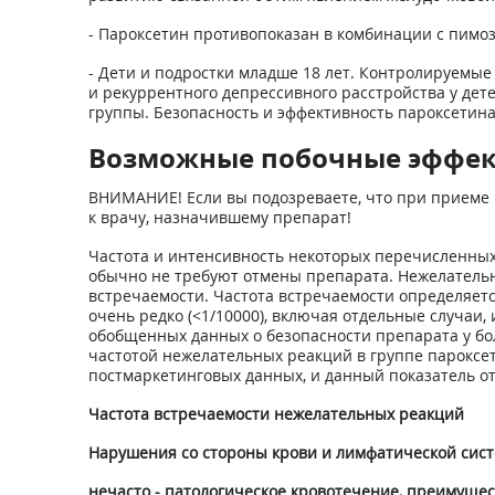
- Пароксетин противопоказан в комбинации с пимо
- Дети и подростки младше 18 лет. Контролируемы
и рекуррентного депрессивного расстройства у дете
группы. Безопасность и эффективность пароксетина
Возможные побочные эффе
ВНИМАНИЕ! Если вы подозреваете, что при приеме 
к врачу, назначившему препарат!
Частота и интенсивность некоторых перечисленных
обычно не требуют отмены препарата. Нежелательн
встречаемости. Частота встречаемости определяется сл
очень редко (<1/10000), включая отдельные случаи
обобщенных данных о безопасности препарата у бол
частотой нежелательных реакций в группе пароксет
постмаркетинговых данных, и данный показатель от
Частота встречаемости нежелательных реакций
Нарушения со стороны крови и лимфатической сис
нечасто - патологическое кровотечение, преимущест