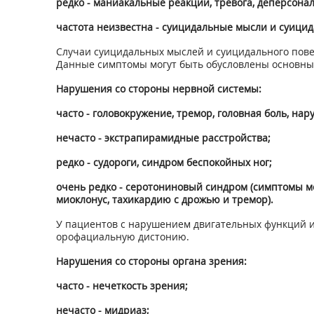
редко - маниакальные реакции, тревога, деперсонал
частота неизвестна - суицидальные мысли и суицид
Случаи суицидальных мыслей и суицидального пове
Данные симптомы могут быть обусловлены основны
Нарушения со стороны нервной системы:
часто - головокружение, тремор, головная боль, н
нечасто - экстрапирамидные расстройства;
редко - судороги, синдром беспокойных ног;
очень редко - серотониновый синдром (симптомы м
миоклонус, тахикардию с дрожью и тремор).
У пациентов с нарушением двигательных функций 
орофациальную дистонию.
Нарушения со стороны органа зрения:
часто - нечеткость зрения;
нечасто - мидриаз;