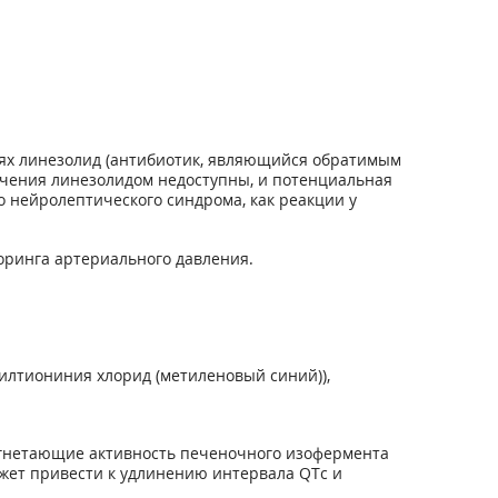
ях линезолид (антибиотик, являющийся обратимым
чения линезолидом недоступны, и потенциальная
 нейролептического синдрома, как реакции у
ринга артериального давления.
илтиониния хлорид (метиленовый синий)),
 угнетающие активность печеночного изофермента
жет привести к удлинению интервала QTc и