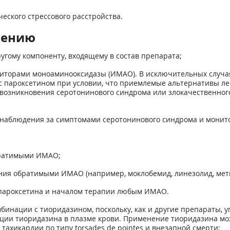
еского стрессового расстройства.
нению
ругому компоненту, входящему в состав препарата;
ибиторами моноаминооксидазы (ИМАО). В исключительных случа
с пароксетином при условии, что приемлемые альтернативы ле
возникновения серотонинового синдрома или злокачественного
 наблюдения за симптомами серотонинового синдрома и монито
братимыми ИМАО;
ения обратимыми ИМАО (например, моклобемид, линезолид, мет
 пароксетина и началом терапии любым ИМАО.
бинации с тиоридазином, поскольку, как и другие препараты,
ции тиоридазина в плазме крови. Применение тиоридазина мо
ахикардии по типу torsades de pointes и внезапной смерти;