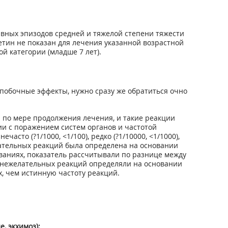
вных эпизодов средней и тяжелой степени тяжести
сетин не показан для лечения указанной возрастной
й категории (младше 7 лет).
побочные эффекты, нужно сразу же обратиться очно
 по мере продолжения лечения, и такие реакции
и с поражением систем органов и частотой
часто (?1/1000, <1/100), редко (?1/10000, <1/1000),
елательных реакций была определена на основании
ваниях, показатель рассчитывали по разнице между
х нежелательных реакций определяли на основании
, чем истинную частоту реакций.
, экхимоз);