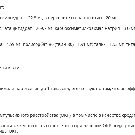
т:
игидрат - 22,8 мг, в пересчете на пароксетин - 20 мг;
ата дигидрат - 269,7 мг; карбоксиметилкрахмал натрия - 3,0 мг;
,59 мг; полисорбат-80 (твин-80) - 1,91 мг; тальк - 1,53 мг; тита
и тяжести
имали пароксетин до 1 года, свидетельствуют о том, что он 
пульсивного расстройства (ОКР), в том числе в качестве сре
аний эффективность пароксетина при лечении ОКР поддержива
ивы ОКР.