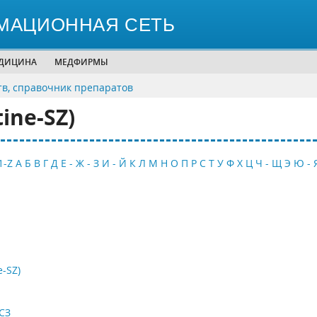
МАЦИОННАЯ СЕТЬ
ЕДИЦИНА
МЕДФИРМЫ
тв, справочник препаратов
ine-SZ)
1-Z
А
Б
В
Г
Д
Е - Ж - З
И - Й
К
Л
М
Н
О
П
Р
С
Т
У
Ф
Х
Ц
Ч - Щ
Э
Ю - 
-SZ)
СЗ