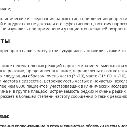
зидом;
е клинические исследования пароксетина при лечении депресси
й и подростков не доказали его эффективность, поэтому парок
 не изучались при применении у пациентов младшей возрастно
кты
препарата ваше самочувствие ухудшилось, появились какие-то 
 ниже нежелательных реакций пароксетина могут уменьшаться
ые реакции, представленные ниже, перечислены в соответстви
едующим образом: очень часто (?1/10), часто (?1/100, <1/10), не
, и частота неизвестна. Встречаемость частых и нечастых неж
ее чем 8000 пациентов, участвовавших в клинических исследо
ина и в группе плацебо. Встречаемость редких и очень редки
ражает в большей степени частоту сообщений о таких реакциях
темы:
венно кровоизлияние в кожу и слизистые оболочки (в том числе