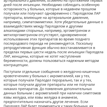
артериального давления, особенно на протяжении первых
дней после инъекции. Необходимо соблюдать особенную
осторожность у больных, которые в недавнем прошлом
получали или получают одновременно с Парлоделом ЛАР
препараты, влияющие на артериальное давление,
например, симпатомиметики. Хотя убедительные данные о
взаимодействиях между Парлоделом и другими
алкалоидами спорыньи, например, эргометрином и
метилэргометрином отсутствуют, одновременное
использование этих препаратов во время позднего
послеродового периода не рекомендуется. Поскольку
репродуктивная функция обычно восстанавливается в
пределах первых шести недель после инъекции Парлодела
ЛАР, женщины, которые не хотят наступления
беременности, должны пользоваться надежным методом
контрацепции.
Поступали отдельные сообщения о желудочно-кишечных
кровотечениях у больных с акромегалией, как у тех,
которые получали Парлодел перорально, так и у тех,
которые получали другие препараты или не получали
никаких препаратов. До появления дополнительных
данных больным с акромегалией при наличии симптомов
язвы желудка, или язвы желудка в анамнезе,
предпочтительно назначать другое лечение. Если
Парлодел ЛАР будет применяться у таких больных, их