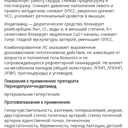
нормализует работу сердца, снижая преднагрузку и
постнагрузку. Снижает давление наполнения левого и
правого желудочков, снижает ОПСС, умеренно урежает
ЧСС, усиливает региональный кровоток в мышцах.
Индапамид — диуретическое средство, блокирует
реабсорбцию Na
+
, Cl
-
, воды и, в меньшей степени, K
+
;
селективно блокирует медленные Ca
2+
-каналы, снижает
тонус гладкой мускулатуры артерий, уменьшает ОПСС.
Комбинированное ЛС оказывает выраженное
дозозависимое гипотензивное действие, не зависящее от
возраста и положения тела больного и не
сопровождающееся рефлекторной тахикардией. Не влияет
на метаболизм липидов (общий холестерин, ЛПНП, ЛПОНП,
ЛПВП, триглицериды) и углеводов.
Показания к применению препарата
Периндоприл+индапамид
Артериальная гипертензия.
Противопказания к применению
Гиперчувствительность, азотемия, гиперкалиемия, анурия,
двусторонний стеноз почечных артерий, стеноз почечной
артерии единственной почки, печеночная
недостаточность, беременность, период лактации, детский