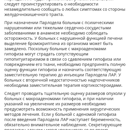
следует проинструктировать о необходимости
незамедлительно сообщать о любых симптомах со стороны
желудочнокишечного тракта.
При назначении Парлодела больным с психическими
нарушениями или тяжелыми сердечно-сосудистыми
заболеваниями в анамнезе необходимо соблюдать
осторожность. У больных с нарушенной функцией печени
выделение бромокриптина из организма может быть
замедлено. Поскольку больные с макроаденомами
гипофиза могут страдать сопутствующим
гипопитуитаризмом в связи со сдавлением гипофиза или
повреждением его ткани, необходимо предпринять полную
оценку функции гипофиза и назначить соответствующую
заместительную терапию до инъекции Парлодела ЛАР. У
больных с вторичной недостаточностью надпочечников
необходима заместительная терапия кортикостероидами.
Следует проводить тщательную оценку размеров опухоли у
больных с макроаденомами гипофиза, и при наличии
указаний на увеличение их размеров необходимо
предусмотреть возможность применения хирургических
методов лечения. Если у больной с аденомой гипофиза
после введения Парлодела ЛАР наступает беременность,
обязательно внимательное наблюдение. Секретирующие
пролактин аденомы могут увеличиваться во время