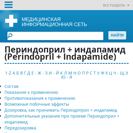
ВСЕ РАЗДЕЛЫ
МЕДИЦИНСКАЯ
ИНФОРМАЦИОННАЯ СЕТЬ
Периндоприл + индапамид
(Perindopril + Indapamide)
1-Z
А
Б
В
Г
Д
Е - Ж - З
И - Й
К
Л
М
Н
О
П
Р
С
Т
У
Ф
Х
Ц
Ч - Щ
Э
Ю - Я
Состав
Показания к применению
Противопоказания к применению
Возможные побочные эффекты
Дозировка, как принимать Периндоприл + индапамид
Дополнительные указания при приеме Периндоприл +
индапамид
Передозировка