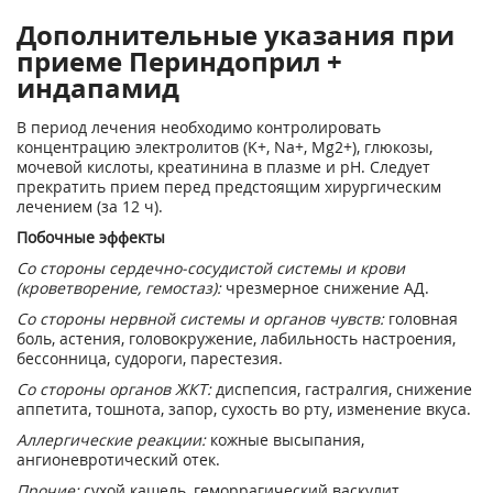
Дополнительные указания при
приеме Периндоприл +
индапамид
В период лечения необходимо контролировать
концентрацию электролитов (K
+
, Na
+
, Mg
2+
), глюкозы,
мочевой кислоты, креатинина в плазме и pH. Следует
прекратить прием перед предстоящим хирургическим
лечением (за 12 ч).
Побочные эффекты
Со стороны сердечно-сосудистой системы и крови
(кроветворение, гемостаз):
чрезмерное снижение АД.
Со стороны нервной системы и органов чувств:
головная
боль, астения, головокружение, лабильность настроения,
бессонница, судороги, парестезия.
Со стороны органов ЖКТ:
диспепсия, гастралгия, снижение
аппетита, тошнота, запор, сухость во рту, изменение вкуса.
Аллергические реакции:
кожные высыпания,
ангионевротический отек.
Прочие:
сухой кашель, геморрагический васкулит,