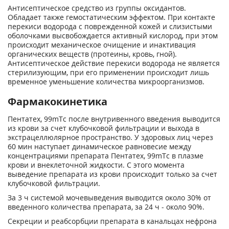
Антисептическое средство из группы оксидантов.
Обладает также гемостатическим эффектом. При контакте
перекиси водорода с поврежденной кожей и слизистыми
оболочками высвобождается активный кислород, при этом
происходит механическое очищение и инактивация
органических веществ (протеины, кровь, гной).
Антисептическое действие перекиси водорода не является
стерилизующим, при его применении происходит лишь
временное уменьшение количества микроорганизмов.
Фармакокинетика
Пентатех, 99mТс после внутривенного введения выводится
из крови за счет клубочковой фильтрации и выхода в
экстрацеллюлярное пространство. У здоровых лиц через
60 мин наступает динамическое равновесие между
концентрациями препарата Пентатех, 99mТс в плазме
крови и внеклеточной жидкости. С этого момента
выведение препарата из крови происходит только за счет
клубочковой фильтрации.
За 3 ч системой мочевыведения выводится около 30% от
введенного количества препарата, за 24 ч - около 90%.
Секреции и реабсорбции препарата в канальцах нефрона