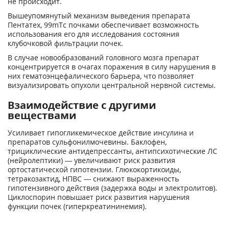
не происходит.
Вышеупомянутый механизм выведения препарата
Пентатех, 99mТс почками обеспечивает возможность
использования его для исследования состояния
клубочковой фильтрации почек.
В случае новообразований головного мозга препарат
концентрируется в очагах поражения в силу нарушения в
них гематоэнцефалического барьера, что позволяет
визуализировать опухоли центральной нервной системы.
Взаимодействие с другими
веществами
Усиливает гипогликемическое действие инсулина и
препаратов сульфонилмочевины. Баклофен,
трициклические антидепрессанты, антипсихотические ЛС
(нейролептики) — увеличивают риск развития
ортостатической гипотензии. Глюкокортикоиды,
тетракозактид, НПВС — снижают выраженность
гипотензивного действия (задержка воды и электролитов).
Циклоспорин повышает риск развития нарушения
функции почек (гиперкреатининемия).