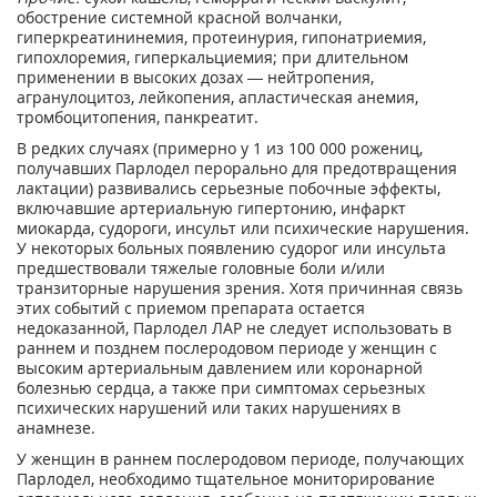
обострение системной красной волчанки,
гиперкреатининемия, протеинурия, гипонатриемия,
гипохлоремия, гиперкальциемия; при длительном
применении в высоких дозах — нейтропения,
агранулоцитоз, лейкопения, апластическая анемия,
тромбоцитопения, панкреатит.
В редких случаях (примерно у 1 из 100 000 рожениц,
получавших Парлодел перорально для предотвращения
лактации) развивались серьезные побочные эффекты,
включавшие артериальную гипертонию, инфаркт
миокарда, судороги, инсульт или психические нарушения.
У некоторых больных появлению судорог или инсульта
предшествовали тяжелые головные боли и/или
транзиторные нарушения зрения. Хотя причинная связь
этих событий с приемом препарата остается
недоказанной, Парлодел ЛАР не следует использовать в
раннем и позднем послеродовом периоде у женщин с
высоким артериальным давлением или коронарной
болезнью сердца, а также при симптомах серьезных
психических нарушений или таких нарушениях в
анамнезе.
У женщин в раннем послеродовом периоде, получающих
Парлодел, необходимо тщательное мониторирование