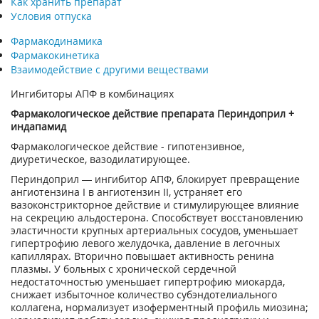
Как хранить препарат
Условия отпуска
Фармакодинамика
Фармакокинетика
Взаимодействие с другими веществами
Ингибиторы АПФ в комбинациях
Фармакологическое действие препарата Периндоприл +
индапамид
Фармакологическое действие - гипотензивное,
диуретическое, вазодилатирующее.
Периндоприл — ингибитор АПФ, блокирует превращение
ангиотензина I в ангиотензин II, устраняет его
вазоконстрикторное действие и стимулирующее влияние
на секрецию альдостерона. Способствует восстановлению
эластичности крупных артериальных сосудов, уменьшает
гипертрофию левого желудочка, давление в легочных
капиллярах. Вторично повышает активность ренина
плазмы. У больных с хронической сердечной
недостаточностью уменьшает гипертрофию миокарда,
снижает избыточное количество субэндотелиального
коллагена, нормализует изоферментный профиль миозина;