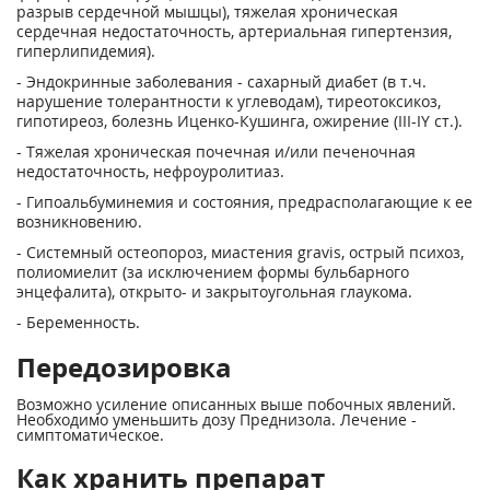
разрыв сердечной мышцы), тяжелая хроническая
сердечная недостаточность, артериальная гипертензия,
гиперлипидемия).
- Эндокринные заболевания - сахарный диабет (в т.ч.
нарушение толерантности к углеводам), тиреотоксикоз,
гипотиреоз, болезнь Иценко-Кушинга, ожирение (III-IY ст.).
- Тяжелая хроническая почечная и/или печеночная
недостаточность, нефроуролитиаз.
- Гипоальбуминемия и состояния, предрасполагающие к ее
возникновению.
- Системный остеопороз, миастения gravis, острый психоз,
полиомиелит (за исключением формы бульбарного
энцефалита), открыто- и закрытоугольная глаукома.
- Беременность.
Передозировка
Возможно усиление описанных выше побочных явлений.
Необходимо уменьшить дозу Преднизола. Лечение -
симптоматическое.
Как хранить препарат