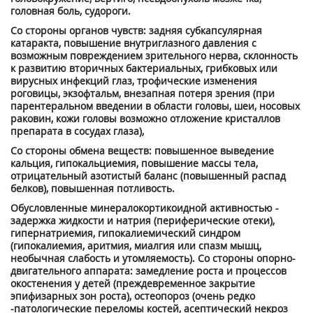
головная боль, судороги.
Со стороны органов чувств: задняя субкапсулярная
катаракта, повышение внутриглазного давления с
возможным повреждением зрительного нерва, склонность
к развитию вторичных бактериальных, грибковых или
вирусных инфекций глаз, трофические изменения
роговицы, экзофтальм, внезапная потеря зрения (при
парентеральном введении в области головы, шеи, носовых
раковин, кожи головы возможно отложение кристаллов
препарата в сосудах глаза),
Со стороны обмена веществ: повышенное выведение
кальция, гипокальциемия, повышение массы тела,
отрицательный азотистый баланс (повышенный распад
белков), повышенная потливость.
Обусловленные минералокортикоидной активностью -
задержка жидкости и натрия (периферические отеки),
гипернатриемия, гипокалиемический синдром
(гипокалиемия, аритмия, миалгия или спазм мышц,
необычная слабость и утомляемость). Со стороны опорно-
двигательного аппарата: замедление роста и процессов
окостенения у детей (преждевременное закрытие
эпифизарных зон роста), остеопороз (очень редко
-патологические переломы костей, асептический некроз