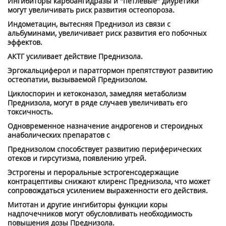
Ингибиторы карбоангидразы и "петлевые" диуретики
могут увеличивать риск развития остеопороза.
Индометацин, вытесняя Преднизол из связи с
альбуминами, увеличивает риск развития его побочных
эффектов.
АКТГ усиливает действие Преднизола.
Эргокальциферол и паратгормон препятствуют развитию
остеопатии, вызываемой Преднизолом.
Циклоспорин и кетоконазол, замедляя метаболизм
Преднизола, могут в ряде случаев увеличивать его
токсичность.
Одновременное назначение андрогенов и стероидных
анаболических препаратов с
Преднизолом способствует развитию периферических
отеков и гирсутизма, появлению угрей.
Эстрогены и пероральные эстрогенсодержащие
контрацептивы снижают клиренс Преднизола, что может
сопровождаться усилением выраженности его действия.
Митотан и другие ингибиторы функции коры
надпочечников могут обусловливать необходимость
повышения дозы Преднизола.