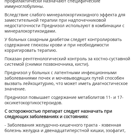
профилактически назначают специфические
иммуноглобулины.
Вследствие слабого минералокортикоидного эффекта для
заместительной терапии при надпочечниковой
недостаточности Преднизол используют в комбинации с
минералокортикоидами.
У больных сахарным диабетом следует контролировать
содержание глюкозы крови и при необходимости
корригировать терапию.
Показан рентгенологический контроль за костно-суставной
системой (снимки позвоночника, кисти).
Преднизол у больных с латентными инфекционными
заболеваниями почек и мочевыводящих путей способен
вызвать лейкоцитурию, что может иметь диагностическое
значение.
Преднизол повышает содержание метаболитов 11- и 17-
оксикетокортикостероидов.
С осторожностью препарат следует назначать при
следующих заболеваниях и состояниях:
- Заболевания желудочно-кишечного тракта - язвенная
болезнь желудка и двенадцатиперстной кишки, эзофагит,