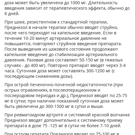
доза может быть увеличена до 1000 мг. Длительность
введения зависит от терапевтического эффекта, обычно до
6 дней.
При шоке, резистентном к стандартной терапии,
Преднизол в начале терапии обычно вводят струйно,
после чего переходят на капельное введение. Если в
течение 10-20 минут артериальное давление не
повышается, повторяют струйное введение препарата.
После выведения из шокового состояния продолжают
капельное введение до стабилизации артериального
давления. Разовая доза составляет 50-150 мг (в тяжелых
случаях - до 400 мг). Повторно препарат вводят через 3-4
часа. Суточная доза может составлять 300-1200 мг (с
последующим снижением дозы).
При острой печеночно-почечной недостаточности (при
острых отравлениях, в послеоперационном и
послеродовом периодах и др.), Преднизол вводят по 25-75
мг в сутки; при наличии показаний суточная доза может
быть увеличена до 300-1500 мг в сутки и выше.
При ревматоидном артрите и системной красной волчанке
Преднизол вводят дополнительно к системному приему
препарата в дозе 75 -125 мг в сутки не более 7-10 дней.
При остром гепатите Преднизол вводят по 75-100 мг в