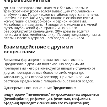
Фармакокинетика
До 90% препарата связывается с белками плазмы:
транскортином (кортизолсвязывающим глобулином) и
альбуминами. Преднизолон метаболизируется в печени,
частично в почках и других тканях, в основном путём
конъюгации с глюкуроновой и серной кислотами.
Метаболиты неактивны. Выводится с желчью и с мочой
путём клубочковой фильтрации и на 80-90%
реабсорбируется канальцами. 20% дозы выводится
почками в неизменённом виде. Период полувыведения из
плазмы после внутривенного введения 2-3 часа.
Взаимодействие с другими
веществами
Возможна фармацевтическая несовместимость
Преднизола с другими внутривенно вводимыми
препаратами - его рекомендуется вводить отдельно от
других препаратов (в/в болюсно, либо через др.
капельницу, как второй раствор). При смешивании
раствора Преднизола с гепарином образуется осадок.
Одновременное назначение Преднизола с:
индукторами "печеночных" микросомалъных ферментов
(фенобарбитал, рифампицин, фенитоин, теофиллин,
эфедрин) приводит к снижению его концентрации;