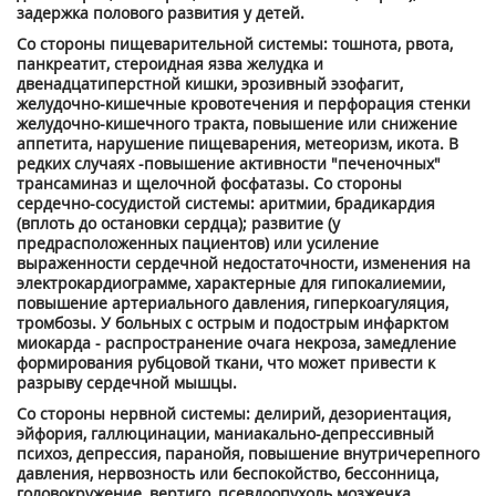
задержка полового развития у детей.
Со стороны пищеварительной системы: тошнота, рвота,
панкреатит, стероидная язва желудка и
двенадцатиперстной кишки, эрозивный эзофагит,
желудочно-кишечные кровотечения и перфорация стенки
желудочно-кишечного тракта, повышение или снижение
аппетита, нарушение пищеварения, метеоризм, икота. В
редких случаях -повышение активности "печеночных"
трансаминаз и щелочной фосфатазы. Со стороны
сердечно-сосудистой системы: аритмии, брадикардия
(вплоть до остановки сердца); развитие (у
предрасположенных пациентов) или усиление
выраженности сердечной недостаточности, изменения на
электрокардиограмме, характерные для гипокалиемии,
повышение артериального давления, гиперкоагуляция,
тромбозы. У больных с острым и подострым инфарктом
миокарда - распространение очага некроза, замедление
формирования рубцовой ткани, что может привести к
разрыву сердечной мышцы.
Со стороны нервной системы: делирий, дезориентация,
эйфория, галлюцинации, маниакально-депрессивный
психоз, депрессия, паранойя, повышение внутричерепного
давления, нервозность или беспокойство, бессонница,
головокружение, вертиго, псевдоопухоль мозжечка,