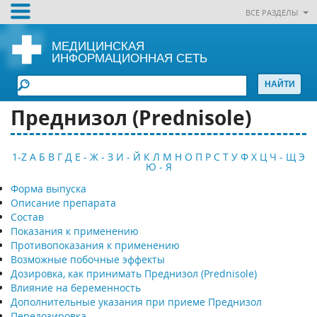
ВСЕ РАЗДЕЛЫ
МЕДИЦИНСКАЯ
ИНФОРМАЦИОННАЯ СЕТЬ
Преднизол (Prednisole)
1-Z
А
Б
В
Г
Д
Е - Ж - З
И - Й
К
Л
М
Н
О
П
Р
С
Т
У
Ф
Х
Ц
Ч - Щ
Э
Ю - Я
Форма выпуска
Описание препарата
Состав
Показания к применению
Противопоказания к применению
Возможные побочные эффекты
Дозировка, как принимать Преднизол (Prednisole)
Влияние на беременность
Дополнительные указания при приеме Преднизол
Передозировка