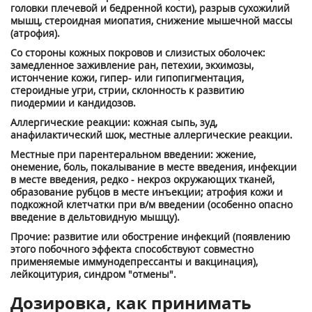
головки плечевой и бедренной кости), разрыв сухожилий
мышц, стероидная миопатия, снижение мышечной массы
(атрофия).
Со стороны кожных покровов и слизистых оболочек:
замедленное заживление ран, петехии, экхимозы,
истончение кожи, гипер- или гипопигментация,
стероидные угри, стрии, склонность к развитию
пиодермии и кандидозов.
Аллергические реакции: кожная сыпь, зуд,
анафилактический шок, местные аллергические реакции.
Местные при парентеральном введении: жжение,
онемение, боль, покалывание в месте введения, инфекции
в месте введения, редко - некроз окружающих тканей,
образование рубцов в месте инъекции; атрофия кожи и
подкожной клетчатки при в/м введении (особенно опасно
введение в дельтовидную мышцу).
Прочие: развитие или обострение инфекций (появлению
этого побочного эффекта способствуют совместно
применяемые иммунодепрессанты и вакцинация),
лейкоцитурия, синдром "отмены".
Дозировка, как принимать