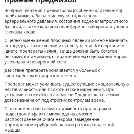
Во время лечения Преднизолом (особенно длительного)
необходимо наблюдение окулиста, контроль
артериального давления, состояния водно-электролитного
баланса, а также картины периферической крови и уровня
глюкозы крови.
С целью уменьшения побочных явлений можно назначать
антациды, а также увеличить поступление К+ в организм
(диета, препараты калия). Пища должна быть богатой
белками, витаминами, с ограничением содержания жиров,
углеводов и поваренной соли.
Действие препарата усиливается у больных с
гипотиреозом и циррозом печени.
Препарат может усиливать существующие эмоциональную
нестабильность или психотические нарушения. При
указании на психозы в анамнезе Преднизол в высоких
дозах назначают под строгим контролем врача.
С осторожностью следует применять при остром и
подостром инфаркте миокарда -возможно
распространение очага некроза, замедление
формирования рубцовой ткани и разрыв сердечной
мышцы.