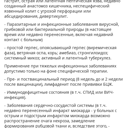
гастрит, острая или латентная пептическая язва, недавно
созданный анастомоз кишечника, неспецифический
язвенный колит с угрозой перфорации или
абсцедирования, дивертикулит.
- Паразитарные и инфекционные заболевания вирусной,
грибковой или бактериальной природы (в настоящее
время или недавно перенесенные, включая недавний
контакт с больным)
- простой герпес, опоясывающий герпес (виремическая
фаза), ветряная оспа, корь; амебиаз, стронгилоидоз;
системный микоз; активный и латентный туберкулез.
Применение при тяжелых инфекционных заболеваниях
допустимо только на фоне специфической терапии.
- Пре- и поствакцинальный период (8 недель до и 2 недели
после вакцинации), лимфаденит после прививки БЦЖ.
- Иммунодефицитные состояния (в т.ч. СПИД или ВИЧ-
инфекция).
- Заболевания сердечно-сосудистой системы (в т.ч.
недавно перенесенный инфаркт миокарда - у больных с
острым и подострым инфарктом миокарда возможно
распространение очага некроза, замедление
формирования рубцовой ткани и, вследствие этого, -