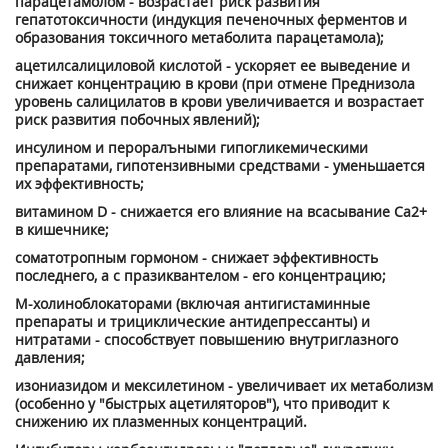
парацетамолом - возрастает риск развития
гепатотоксичности (индукция печеночных ферментов и
образования токсичного метаболита парацетамола);
ацетилсалициловой кислотой - ускоряет ее выведение и
снижает концентрацию в крови (при отмене Преднизола
уровень салицилатов в крови увеличивается и возрастает
риск развития побочных явлений);
инсулином и пероралъными гипогликемическими
препаратами, гипотензивными средствами - уменьшается
их эффективность;
витамином D - снижается его влияние на всасывание Са2+
в кишечнике;
соматотропным гормоном - снижает эффективность
последнего, а с празиквантелом - его концентрацию;
М-холиноблокаторами (включая антигистаминные
препараты и трициклические антидепрессанты) и
нитратами - способствует повышению внутриглазного
давления;
изониазидом и мексилетином - увеличивает их метаболизм
(особенно у "быстрых ацетиляторов"), что приводит к
снижению их плазменных концентраций.