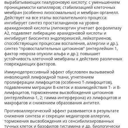
вырабатывающих гиалуроновую кислоту; с уменьшением
проницаемости капилляров; стабилизацией клеточных
мембран (особенно лизосомальных) и мембран органелл.
Действует на все этапы воспалительного процесса:
ингибирует синтез простагландинов на уровне
арахидоновой кислоты (липокортин угнетает фосфолипазу
А2, подавляет либерацию арахидоновой кислоты и
ингибирует биосинтез эндоперекисей, лейкотриенов,
способствующих процессам воспаления, аллергии и др.),
синтез "провоспалительных цитокинов" (интерлейкин 1,
фактор некроза опухоли альфа и др.); повышает
устойчивость клеточной мембраны к действию различных
повреждающих факторов.
Иммунодепрессивный эффект обусловлен вызываемой
инволюцией лимфоидной ткани, угнетением
пролиферации лимфоцитов (особенно Т-лимфоцитов),
подавлением миграции В-клеток и взаимодействия Т- и В-
лимфоцитов, торможением высвобождения цитокинов
(интерлейкина-1, 2; гамма-интерферона) из лимфоцитов и
макрофагов и снижением образования антител.
Противоаллергический эффект развивается в результате
снижения синтеза и секреции медиаторов аллергии,
торможения высвобождения из сенсибилизированных
тучных клеток и базофилов гистамина и др. биологически