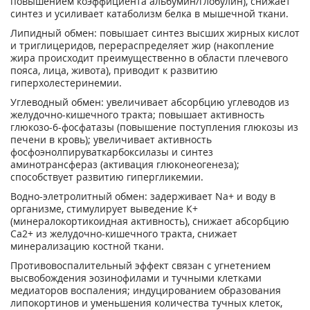
повышением коэффициента альбумин/глобулин), снижает
синтез и усиливает катаболизм белка в мышечной ткани.
Липидный обмен: повышает синтез высших жирных кислот
и триглицеридов, перераспределяет жир (накопление
жира происходит преимущественно в области плечевого
пояса, лица, живота), приводит к развитию
гиперхолестеринемии.
Углеводный обмен: увеличивает абсорбцию углеводов из
желудочно-кишечного тракта; повышает активность
глюкозо-6-фосфатазы (повышение поступления глюкозы из
печени в кровь); увеличивает активность
фосфоэнолпируваткарбоксилазы и синтез
аминотрансфераз (активация глюконеогенеза);
способствует развитию гипергликемии.
Водно-элетролитный обмен: задерживает Na+ и воду в
организме, стимулирует выведение К+
(минералокортикоидная активность), снижает абсорбцию
Са
2+
из желудочно-кишечного тракта, снижает
минерализацию костной ткани.
Противовоспалительный эффект связан с угнетением
высвобождения эозинофилами и тучными клетками
медиаторов воспаления; индуцированием образования
липокортинов и уменьшения количества тучных клеток,