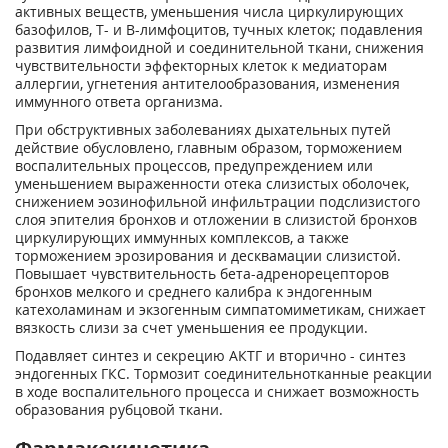
активных веществ, уменьшения числа циркулирующих
базофилов, Т- и В-лимфоцитов, тучных клеток; подавления
развития лимфоидной и соединительной ткани, снижения
чувствительности эффекторных клеток к медиаторам
аллергии, угнетения антителообразования, изменения
иммунного ответа организма.
При обструктивных заболеваниях дыхательных путей
действие обусловлено, главным образом, торможением
воспалительных процессов, предупреждением или
уменьшением выраженности отека слизистых оболочек,
снижением эозинофильной инфильтрации подслизистого
слоя эпителия бронхов и отложении в слизистой бронхов
циркулирующих иммунных комплексов, а также
торможением эрозирования и десквамации слизистой.
Повышает чувствительность бета-адренорецепторов
бронхов мелкого и среднего калибра к эндогенным
катехоламинам и экзогенным симпатомиметикам, снижает
вязкость слизи за счет уменьшения ее продукции.
Подавляет синтез и секрецию АКТГ и вторично - синтез
эндогенных ГКС. Тормозит соединительнотканные реакции
в ходе воспалительного процесса и снижает возможность
образования рубцовой ткани.