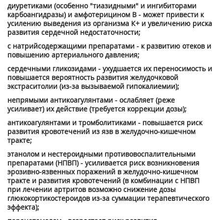
диуретиками (особенно "тиазидными" и ингибиторами
карбоангидразы) и амфотерицином В - может привести к
усилению выведения из организма К+ и увеличению риска
развития сердечной недостаточности;
с натрийсодержащими препаратами - к развитию отеков и
повышению артериального давления;
сердечными гликозидами - ухудшается их переносимость и
повышается вероятность развития желудочковой
экстраситолии (из-за вызываемой гипокалиемии);
непрямыми антикоагулянтами - ослабляет (реже
усиливает) их действие (требуется коррекции дозы);
антикоагулянтами и тромболитиками - повышается риск
развития кровотечений из язв в желудочно-кишечном
тракте;
этанолом и нестероидными противовоспалительными
препаратами (НПВП) - усиливается риск возникновения
эрозивно-язвенных поражений в желудочно-кишечном
тракте и развития кровотечений (в комбинации с НПВП
при лечении артритов возможно снижение дозы
глюкокортикостероидов из-за суммации терапевтического
эффекта);