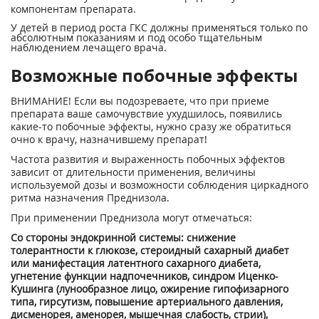
компонентам препарата.
У детей в период роста ГКС должны применяться только по
абсолютным показаниям и под особо тщательным
наблюдением лечащего врача.
Возможные побочные эффекты
ВНИМАНИЕ! Если вы подозреваете, что при приеме
препарата ваше самочувствие ухудшилось, появились
какие-то побочные эффекты, нужно сразу же обратиться
очно к врачу, назначившему препарат!
Частота развития и выраженность побочных эффектов
зависит от длительности применения, величины
используемой дозы и возможности соблюдения циркадного
ритма назначения Преднизола.
При применении Преднизола могут отмечаться:
Со стороны эндокринной системы: снижение
толерантности к глюкозе, стероидный сахарный диабет
или манифестация латентного сахарного диабета,
угнетение функции надпочечников, синдром Иценко-
Кушинга (лунообразное лицо, ожирение гипофизарного
типа, гирсутизм, повышение артериального давления,
дисменорея, аменорея, мышечная слабость, стрии),