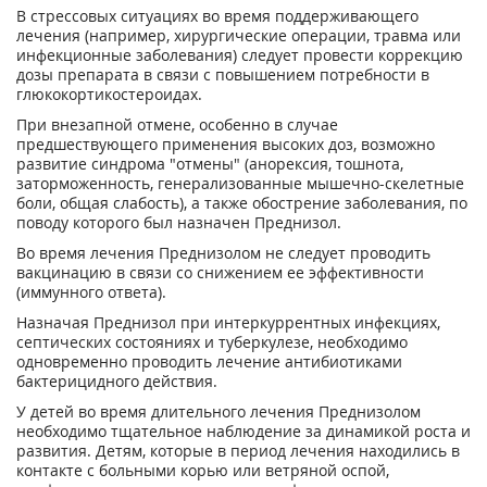
В стрессовых ситуациях во время поддерживающего
лечения (например, хирургические операции, травма или
инфекционные заболевания) следует провести коррекцию
дозы препарата в связи с повышением потребности в
глюкокортикостероидах.
При внезапной отмене, особенно в случае
предшествующего применения высоких доз, возможно
развитие синдрома "отмены" (анорексия, тошнота,
заторможенность, генерализованные мышечно-скелетные
боли, общая слабость), а также обострение заболевания, по
поводу которого был назначен Преднизол.
Во время лечения Преднизолом не следует проводить
вакцинацию в связи со снижением ее эффективности
(иммунного ответа).
Назначая Преднизол при интеркуррентных инфекциях,
септических состояниях и туберкулезе, необходимо
одновременно проводить лечение антибиотиками
бактерицидного действия.
У детей во время длительного лечения Преднизолом
необходимо тщательное наблюдение за динамикой роста и
развития. Детям, которые в период лечения находились в
контакте с больными корью или ветряной оспой,