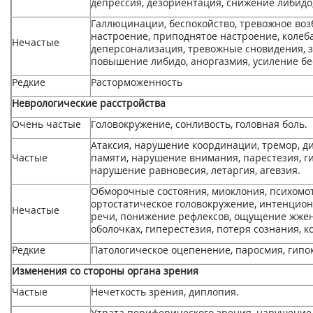
депрессия, дезориентация, снижение либидо,
Галлюцинации, беспокойство, тревожное воз
настроение, приподнятое настроение, колеба
Нечастые
деперсонализация, тревожные сновидения, з
повышение либидо, аноргазмия, усиление б
Редкие
Расторможенность
Неврологические расстройства
Очень частые
Головокружение, сонливость, головная боль.
Атаксия, нарушение координации, тремор, д
Частые
памяти, нарушение внимания, парестезия, ги
нарушение равновесия, летаргия, агевзия.
Обморочные состояния, миоклония, психомот
ортостатическое головокружение, интенцио
Нечастые
речи, понижение рефлексов, ощущение жжен
оболочках, гиперестезия, потеря сознания, 
Редкие
Патологическое оцепенение, паросмия, гипок
Изменения со стороны органа зрения
Частые
Нечеткость зрения, диплопия.
Утрата периферического зрения, нарушение 