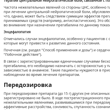
Терапия центральной нейропатической боли, связанной с п
Частота нежелательных явлений со стороны ЦНС, особенно т
при лечении центральной нейропатической боли, обусловле
что, однако, может быть следствием суммации эффектов прег
принимаемых средств (например, антиспастических). Это об
во внимание при назначении прегабалина по данному пока
Энцефалопатия
Отмечались случаи энцефалопатии, особенно у пациентов с
которые могут привести к развитию данного состояния.
Почечная (см. раздел "Способ применения и дозы") и сердечн
"Побочное действие").
В связи с зарегистрированными единичными случаями беск
прегабалина, его необходимо назначать с осторожностью у 
зависимостью в анамнезе. Такие пациенты нуждаются в пр
наблюдении во время лечения препаратом.
Передозировка
При передозировке препарата (до 15 г) других (не описанн
зарегистрировано не было. В ходе пострегистрационного п
нежелательными явлениями, развивавшимися при передозир
аффективные расстройства, сонливость, спутанность сознани