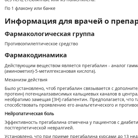
По 1 флакону или банке
Информация для врачей о препар
Фармакологическая группа
Противоэпилептическое средство
Фармакодинамика
Действующим веществом является прегабалин - аналог гамма
(аминометил)-5-метилгексановая кислота).
Механизм действия
Было установлено, чтоб прегабалин связывается с дополните
протеин) потенциалзависимых кальциевых каналов в централ
необратимо замещая [3Н]-габапентин. Предполагается, что 
способствовать проявлению его анальгетического и противо
Нейропатическая боль
Эффективность прегабалина отмечена у пациентов с диабет
постгерпетической невралгией.
Установлено, что при приеме прегабалина курсами до 13 неде