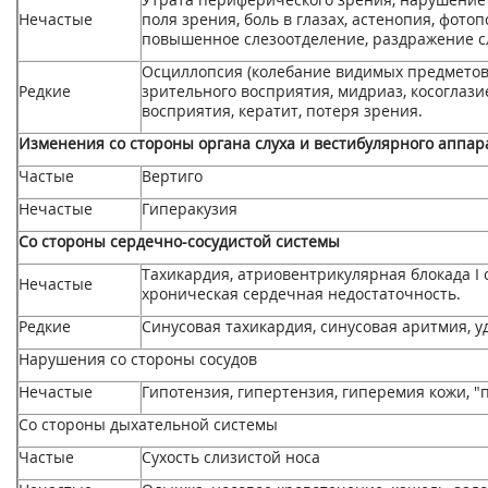
Нечастые
поля зрения, боль в глазах, астенопия, фотоп
повышенное слезоотделение, раздражение сл
Осциллопсия (колебание видимых предметов
Редкие
зрительного восприятия, мидриаз, косоглази
восприятия, кератит, потеря зрения.
Изменения со стороны органа слуха и вестибулярного аппар
Частые
Вертиго
Нечастые
Гиперакузия
Со стороны cepдечно-сосудистой системы
Тахикардия, атриовентрикулярная блокада I 
Нечастые
хроническая сердечная недостаточность.
Редкие
Синусовая тахикардия, синусовая аритмия, 
Нарушения со стороны сосудов
Нечастые
Гипотензия, гипертензия, гиперемия кожи, "
Со стороны дыхательной системы
Частые
Сухость слизистой носа