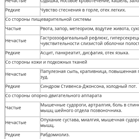
Нечастые
Одышка, носовое кровотечение, кашель, зало
Редкие
Чувство стеснения в горле, отек легких.
Со стороны пищеварительной системы
Частые
Рвота, запор, метеоризм, вздутие живота, сух
Гастроэзофагеальный рефлюкс, гиперсекрец
Нечастые
чувствительности слизистой оболочки полост
Редкие
Асцит, панкреатит, дисфагия, отек языка.
Со стороны кожи и подкожных тканей
Папулезная сыпь, крапивница, повышенная п
Нечастые
зуд.
Редкие
Синдром Стивенса-Джонсона, холодный пот.
Со стороны опорно-двигательного аппарата
Мышечные судороги, артралгия, боль в спине
Частые
мышц шейного отдела позвоночника.
Опухание сустава, миалгия, мышечная судоро
Нечастые
мышц.
Редкие
Рабдомиолиз.