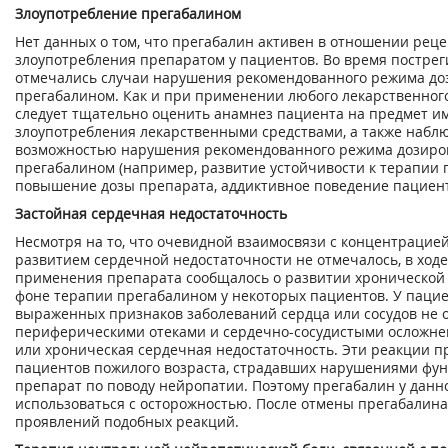
Злоупотребление прегабалином
Нет данных о том, что прегабалин активен в отношении рец
злоупотребления препаратом у пациентов. Во время постре
отмечались случаи нарушения рекомендованного режима до
прегабалином. Как и при применении любого лекарственного
следует тщательно оценить анамнез пациента на предмет 
злоупотребления лекарственными средствами, а также наблю
возможностью нарушения рекомендованного режима дозиро
прегабалином (например, развитие устойчивости к терапии
повышение дозы препарата, аддиктивное поведение пациент
Застойная сердечная недостаточность
Несмотря на то, что очевидной взаимосвязи с концентрацией
развитием сердечной недостаточности не отмечалось, в ход
применения препарата сообщалось о развитии хронической 
фоне терапии прегабалином у некоторых пациентов. У пацие
выраженных признаков заболеваний сердца или сосудов не 
периферическими отеками и сердечно-сосудистыми осложне
или хроническая сердечная недостаточность. Эти реакции 
пациентов пожилого возраста, страдавших нарушениями фу
препарат по поводу нейропатии. Поэтому прегабалин у данн
использоваться с осторожностью. После отмены прегабалин
проявлений подобных реакций.