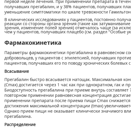
первой неделе лечения. При применении препарата в течени
получавших прегабалин, и у 38% пациентов, получавших пла
уменьшение симптоматики по шкале тревожности Гамильтона
В клинических исследованиях у пациентов, постоянно получ
реакции со стороны органа зрения (такие как затуманивание
зрения, изменение полей зрения) отмечалось чаще (за искл
чем у пациентов, получавших плацебо (см. раздел "Особые ук
Фармакокинетика
Параметры фармакокинетики прегабалина в равновесном со
добровольцев, у пациентов с эпилепсией, получавших проти
пациентов, получавших его по поводу хронических болевых 
Всасывание
Прегабалин быстро всасывается натощак. Максимальная кон
(С
mах
) достигается через 1 час как при однократном, гак и
Биодоступность прегабалина при приеме внутрь составляет ?
повторном применении равновесная концентрация достигает
применении препарата после приема пищи С
max
снижается
достижения максимальной концентрации (t
max
) увеличивает
Однако прием пищи не оказывает клинически значимого вл
прегабалина.
Распределение