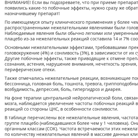
ВНИМАНИЕ! Если вы подозреваете, что при приеме препарат
появились какие-то побочные эффекты, нужно сразу же обрат
назначившему препарат!
По имеющемуся опыту клинического применения у более чем
распространенными нежелательными явлениями были голово
Наблюдаемые явления были обычно легкими или умеренными
плацебо из-за нежелательных реакций составила 14 и 7% соо
Основными нежелательными эффектами, требовавшими пре
головокружение (4%) и сонливость (3%), в зависимости от их
Другие побочные эффекты, также приводящие к отмене препа
сознания, астения, нарушение внимания, нечеткость зрения
периферические отеки.
Также отмечались нежелательные реакции, возникающие по
бессонница, головная боль, тошнота, тревога, гриппоподобн
возбудимость, депрессия, боль, гипергидроз и диарея.
На фоне терапии центральной нейропатической боли, связа
мозга, наблюдается увеличение частоты побочных реакций в
реакций со стороны ЦНС, в особенности сонливости.
В таблице перечислены все нежелательные явления, частот
группе плацебо (наблюдавшиеся более чем у 1 человека). О
органным классам (СОК). Частота встречаемости этих нежел
по количеству нежелательных явлений в массиве данных кл