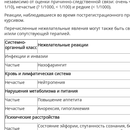
независимо от оценки причинно-следственной связи: очень час
1/10), нечастые (? 1/1000, < 1/100) и редкие (< 1/1000).
Реакции, наблюдавшиеся во время пострегистрационного п
курсивом.
Перечисленные нежелательные явления могут также быть с
и/или сопутствующей терапией.
Системно-
Нежелательные реакции
органный класс
Инфекции и инвазии
Частые
Назофарингит
Кровь и лимфатическая система
Нечастые
Нейтропения
Нарушения метаболизма и питания
Частые
Повышение аппетита
Нечастые
Анорексия, гипогликемия
Психические расстройства
Состояние эйфории, спутанность сознания, б
Частые