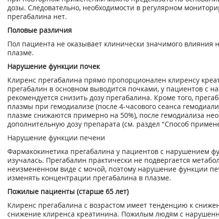
дозы. Следовательно, необходимости в регулярном монитор
прегабалина нет.
Половые различия
Пол пациента не оказывает клинически значимого влияния 
плазме.
Нарушение функции почек
Клиренс прегабалина прямо пропорционален клиренсу креат
прегабалин в основном выводится почками, у пациентов с 
рекомендуется снизить дозу прегабалина. Кроме того, прега
плазмы при гемодиализе (после 4-часового сеанса гемодиал
плазме снижаются примерно на 50%), после гемодиализа не
дополнительную дозу препарата (см. раздел "Способ применен
Нарушение функции печени
Фармакокинетика прегабалина у пациентов с нарушением ф
изучалась. Прегабалин практически не подвергается метабо
неизмененном виде с мочой, поэтому нарушение функции пе
изменять концентрации прегабалина в плазме.
Пожилые пациенты (старше 65 лет)
Клиренс прегабалина с возрастом имеет тенденцию к снижен
снижение клиренса креатинина. Пожилым людям с нарушенн