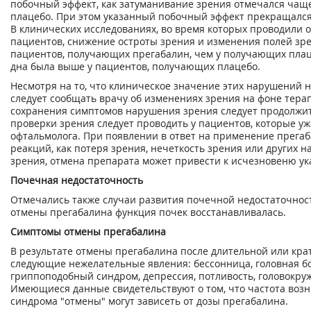
побочный эффект, как затуманивание зрения отмечался чаще
плацебо. При этом указанный побочный эффект прекращался
В клинических исследованиях, во время которых проводили 
пациентов, снижение остроты зрения и изменения полей зр
пациентов, получающих прегабалин, чем у получающих плац
дна была выше у пациентов, получающих плацебо.
Несмотря на то, что клиническое значение этих нарушений 
следует сообщать врачу об изменениях зрения на фоне тера
сохранения симптомов нарушения зрения следует продолжи
проверки зрения следует проводить у пациентов, которые у
офтальмолога. При появлении в ответ на применение прега
реакций, как потеря зрения, нечеткость зрения или других 
зрения, отмена препарата может привести к исчезновеню у
Почечная недостаточность
Отмечались также случаи развития почечной недостаточност
отмены прегабалина функция почек восстанавливалась.
Симптомы отмены прегабалина
В результате отмены прегабалина после длительной или кр
следующие нежелательные явления: бессонница, головная бо
гриппоподобный синдром, депрессия, потливость, головокруж
Имеющиеся данные свидетельствуют о том, что частота воз
синдрома "отмены" могут зависеть от дозы прегабалина.