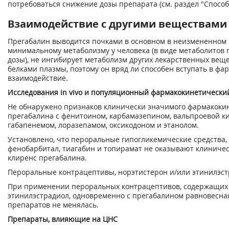
потребоваться снижение дозы препарата (см. раздел "Способ 
Взаимодействие с другими веществами
Прегабалин выводится почками в основном в неизмененном 
минимальному метаболизму у человека (в виде метаболитов
дозы), не ингибирует метаболизм других лекарственных вещест
белками плазмы, поэтому он вряд ли способен вступать в фа
взаимодействие.
Исследования in vivo и популяционный фармакокинетически
Не обнаружено признаков клинически значимого фармакоки
прегабалина с фенитоином, карбамазепином, вальпроевой к
габапенемом, лоразепамом, оксикодоном и этанолом.
Установлено, что пероральные гипогликемические средства, 
фенобарбитал, тиагабин и топирамат не оказывают клиниче
клиренс прегабалина.
Пероральные контрацептивы, норэтистерон и/или этинилэс
При применении пероральных контрацептивов, содержащих 
этинилэстрадиол, одновременно с прегабалином равновесна
препаратов не менялась.
Препараты, влияющие на ЦНС