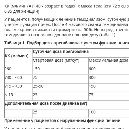
КК (мл/мин) = [140 - возраст в годах] х масса тела (кг)/ 72 х 
0,85 для женщин)
У пациентов, получающих лечение гемодиализом, суточную 
учетом функции почек. После 4-часового сеанса гемодиализ
плазме крови снижаются примерно на 50%. Непосредственно 
гемодиализа назначают дополнительную дозу (табл. 1).
Таблица 1. Подбор дозы прегабалина с учетом функции поче
Суточная доза прегабалина
КК (мл/мин)
Стартовая доза (мг/сут)
Максимальная доза 
?60
150
600
?30 - <60
75
300
?15 - <30
25-50
150
< 15
25
75
Дополнительная доза после диализа (мг)
25
100
Применение у пациентов с нарушением функции печени
У пациентов с нарушением функции печени коррекция дозы н