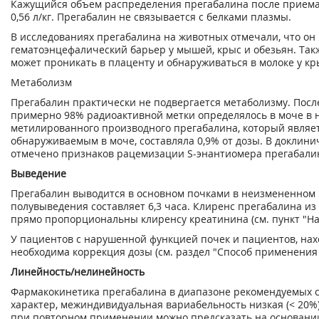
Кажущийся объем распределения прегабалина после приема
0,56 л/кг. Прегабалин не связывается с белками плазмы.
В исследованиях прегабалина на животных отмечали, что он
гематоэнцефалический барьер у мышей, крыс и обезьян. Так
может проникать в плаценту и обнаруживаться в молоке у кр
Метаболизм
Прегабалин практически не подвергается метаболизму. Пос
примерно 98% радиоактивной метки определялось в моче в 
метилированного производного прегабалина, который являе
обнаруживаемым в моче, составляла 0,9% от дозы. В доклини
отмечено признаков рацемизации S-энантиомера прегабалин
Выведение
Прегабалин выводится в основном почками в неизмененном 
полувыведения составляет 6,3 часа. Клиренс прегабалина и
прямо пропорциональны клиренсу креатинина (см. пункт "Н
У пациентов с нарушенной функцией почек и пациентов, нах
необходима коррекция дозы (см. раздел "Способ применения 
Линейность/нелинейность
Фармакокинетика прегабалина в диапазоне рекомендуемых 
характер, межиндивидуальная вариабельность низкая (< 20%
при повторном применении можно предсказать на основани