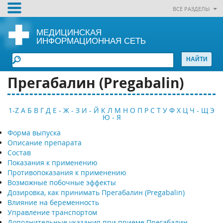
ВСЕ РАЗДЕЛЫ
МЕДИЦИНСКАЯ
ИНФОРМАЦИОННАЯ СЕТЬ
Прегабалин (Pregabalin)
1-Z
А
Б
В
Г
Д
Е - Ж - З
И - Й
К
Л
М
Н
О
П
Р
С
Т
У
Ф
Х
Ц
Ч - Щ
Э
Ю - Я
Форма выпуска
Описание препарата
Состав
Показания к применению
Противопоказания к применению
Возможные побочные эффекты
Дозировка, как принимать Прегабалин (Pregabalin)
Влияние на беременность
Управление транспортом
Дополнительные указания при приеме Прегабалин