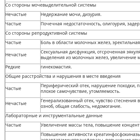
Со стороны мочевыделительной системы
Нечастые
Недержание мочи, дизурия.
Частые
Почечная недостаточность, олигоурия, задер
Со стороны репродуктивной системы
Частые
Боль в области молочных желез, эректильна
Сексуальная дисфункция, отсроченная эякул
Нечастые
выделения из молочных желез, увеличение 
Редкие
гинекомастия.
Общие расстройства и нарушения в месте введения
Периферический отек, нарушение походки, п
Частые
плохое самочувствие, утомляемость.
Генерализованный отек, чувство стеснения в 
Нечастые
озноб, общая слабость, недомогание.
Лабораторные и инструментальные данные
Частые
Увеличение массы тела, повышение концент
Повышение активности креатинфосфокиназы
аспартатаминотрансферазы, повышение кон