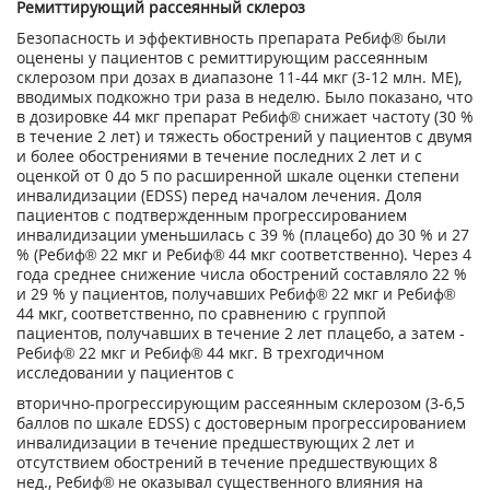
Ремиттирующий рассеянный склероз
Безопасность и эффективность препарата Ребиф® были
оценены у пациентов с ремиттирующим рассеянным
склерозом при дозах в диапазоне 11-44 мкг (3-12 млн. ME),
вводимых подкожно три раза в неделю. Было показано, что
в дозировке 44 мкг препарат Ребиф® снижает частоту (30 %
в течение 2 лет) и тяжесть обострений у пациентов с двумя
и более обострениями в течение последних 2 лет и с
оценкой от 0 до 5 по расширенной шкале оценки степени
инвалидизации (EDSS) перед началом лечения. Доля
пациентов с подтвержденным прогрессированием
инвалидизации уменьшилась с 39 % (плацебо) до 30 % и 27
% (Ребиф® 22 мкг и Ребиф® 44 мкг соответственно). Через 4
года среднее снижение числа обострений составляло 22 %
и 29 % у пациентов, получавших Ребиф® 22 мкг и Ребиф®
44 мкг, соответственно, по сравнению с группой
пациентов, получавших в течение 2 лет плацебо, а затем -
Ребиф® 22 мкг и Ребиф® 44 мкг. В трехгодичном
исследовании у пациентов с
вторично-прогрессирующим рассеянным склерозом (3-6,5
баллов по шкале EDSS) с достоверным прогрессированием
инвалидизации в течение предшествующих 2 лет и
отсутствием обострений в течение предшествующих 8
нед., Ребиф® не оказывал существенного влияния на