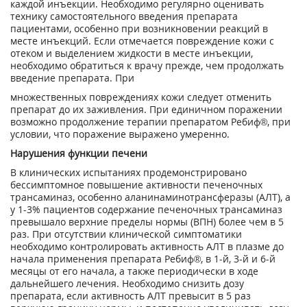
каждой инъекции. Необходимо регулярно оценивать
технику самостоятельного введения препарата
пациентами, особенно при возникновении реакций в
месте инъекций. Если отмечается повреждение кожи с
отеком и выделением жидкости в месте инъекции,
необходимо обратиться к врачу прежде, чем продолжать
введение препарата. При
множественных повреждениях кожи следует отменить
препарат до их заживления. При единичном поражении
возможно продолжение терапии препаратом Ребиф®, при
условии, что поражение выражено умеренно.
Нарушения функции печени
В клинических испытаниях продемонстрировано
бессимптомное повышение активности печеночных
трансаминаз, особенно аланинаминотрансферазы (AЛT), а
у 1-3% пациентов содержание печеночных трансаминаз
превышало верхние пределы нормы (ВПН) более чем в 5
раз. При отсутствии клинической симптоматики
необходимо контролировать активность AЛT в плазме до
начала применения препарата Ребиф®, в 1-й, 3-й и 6-й
месяцы от его начала, а также периодически в ходе
дальнейшего лечения. Необходимо снизить дозу
препарата, если активность АЛТ превысит в 5 раз