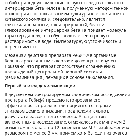
собой природную аминокислотную последовательность
интерферона бета человека, полученную методом генной
инженерии с использованием культуры клеток яичника
китайского хомячка и, следовательно, является
гликозилированным, как и природный, белком.
Гликозирование интерферона бета 1а придает молекуле
характер диполя, что обуславливает ее хорошую
растворимость в воде, температурную устойчивость и
переносимость.
Механизм действия препарата Ребиф® в организме
больных рассеянным склерозом до конца не изучен.
Показано, что препарат способствует ограничению
повреждений центральной нервной системы
(демиелинизация), лежащих в основе заболевания.
Первый эпизод демиелинизации
В двухлетнем контролируемом клиническом исследовании
препарата Ребиф® продемонстрирована его
эффективность при лечении пациентов с первым
эпизодом демиелинизации, предположительно в
результате рассеянного склероза. У пациентов,
включенных в исследование, отмечалось как минимум 2
асимптомных очага на Т2 взвешенных МРТ изображениях
размером не менее 3 мм, причем хотя бы один из очагов