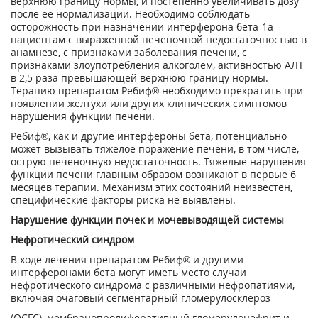
верхнюю границу нормы, и постепенно увеличивать дозу
после ее нормализации. Необходимо соблюдать
осторожность при назначении интерферона бета-1а
пациентам с выраженной печеночной недостаточностью в
анамнезе, с признаками заболевания печени, с
признаками злоупотребления алкоголем, активностью АЛТ
в 2,5 раза превышающей верхнюю границу нормы.
Терапию препаратом Ребиф® необходимо прекратить при
появлении желтухи или других клинических симптомов
нарушения функции печени.
Ребиф®, как и другие интерфероны бета, потенциально
может вызывать тяжелое поражение печени, в том числе,
острую печеночную недостаточность. Тяжелые нарушения
функции печени главным образом возникают в первые 6
месяцев терапии. Механизм этих состояний неизвестен,
специфические факторы риска не выявлены.
Нарушение функции почек и мочевыводящей системы
Нефротический синдром
В ходе лечения препаратом Ребиф® и другими
интерферонами бета могут иметь место случаи
нефротического синдрома с различными нефропатиями,
включая очаговый сегментарный гломерулосклероз
(ОСГС), мембранопролиферативный гломерулонефрит и