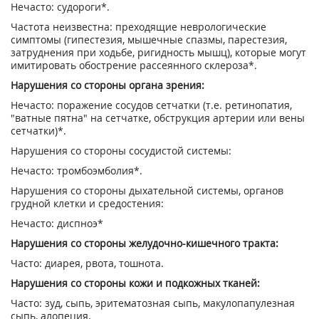
Нечасто: судороги*.
Частота неизвестна: преходящие неврологические
симптомы (гипестезия, мышечные спазмы, парестезия,
затруднения при ходьбе, ригидность мышц), которые могут
имитировать обострение рассеянного склероза*.
Нарушения со стороны органа зрения:
Нечасто: поражение сосудов сетчатки (т.е. ретинопатия,
"ватные пятна" на сетчатке, обструкция артерии или вены
сетчатки)*.
Нарушения со стороны сосудистой системы:
Нечасто: тромбоэмболия*.
Нарушения со стороны дыхательной системы, органов
грудной клетки и средостения:
Нечасто: диспноэ*
Нарушения со стороны желудочно-кишечного тракта:
Часто: диарея, рвота, тошнота.
Нарушения со стороны кожи и подкожных тканей:
Часто: зуд, сыпь, эритематозная сыпь, макулопапулезная
сыпь, алопеция.