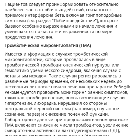
Пациентов следует проинформировать относительно
наиболее частых побочных действий, связанных с
приемом интерферона бета, включая гриппоподобные
симптомы (см. раздел "Побочное действие"), которые
бывают особенно выраженными в начале лечения и
уменьшаются по частоте и выраженности по мере
продолжения лечения.
Тромботическая микроангиопатия (ТМА)
Имеется информация о случаях тромботической
микроангиопатии, которые проявлялись в виде
тромботической тромбоцитопенической пурпуры или
гемолитико-уремического синдрома, включая случаи с
летальным исходом. Такие случаи регистрировались в
различные периоды времени, от нескольких недель до
нескольких лет после начала лечения препаратом Ребиф®.
Рекомендуется проводить мониторинг ранних симптомов,
таких как тромбоцитопения, вновь возникающие случаи
гипертензии, лихорадка, нарушения со стороны
центральной нервной системы (например, спутанное
сознание, парез) и снижение почечной функции.
Лабораторные данные при предположительном диагнозе
ТМА включают снижение числа тромбоцитов, увеличение
сывороточной активности лактатдегидрогеназы (ЛДГ),
вызванное гемолизом и шизоцитами (фрагменты