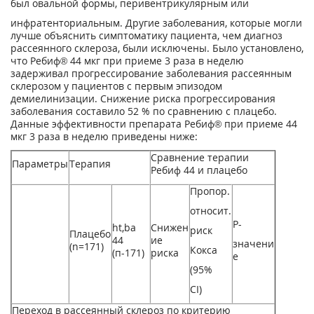
был овальной формы, перивентрикулярным или
инфратенториальным. Другие заболевания, которые могли
лучше объяснить симптоматику пациента, чем диагноз
рассеянного склероза, были исключены. Было установлено,
что Ребиф® 44 мкг при приеме 3 раза в неделю
задерживал прогрессирование заболевания рассеянным
склерозом у пациентов с первым эпизодом
демиелинизации. Снижение риска прогрессирования
заболевания составило 52 % по сравнению с плацебо.
Данные эффективности препарата Ребиф® при приеме 44
мкг 3 раза в неделю приведены ниже:
Сравнение терапии
Параметры
Терапия
Ребиф 44 и плацебо
Пропор.
относит.
Р-
ht,ba
Снижен
риск
Плацебо
44
ие
значени
(n=171)
Кокса
(п-171)
риска
е
(95%
CI)
Переход в рассеянный склероз по критерию