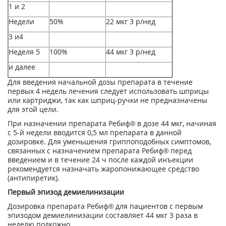
1 и 2
Недели
50%
22 мкг 3 р/нед
3 и4
Неделя 5
100%
44 мкг 3 р/нед
и далее
Для введения начальной дозы препарата в течение
первых 4 недель лечения следует использовать шприцы
или картриджи, так как шприц-ручки не предназначены
для этой цели.
При назначении препарата Ребиф® в дозе 44 мкг, начиная
с 5-й недели вводится 0,5 мл препарата в данной
дозировке. Для уменьшения гриппоподобных симптомов,
связанных с назначением препарата Ребиф® перед
введением и в течение 24 ч после каждой инъекции
рекомендуется назначать жаропонижающее средство
(антипиретик).
Первый эпизод демиелинизации
Дозировка препарата Ребиф® для пациентов с первым
эпизодом демиелинизации составляет 44 мкг 3 раза в
неделю подкожно.