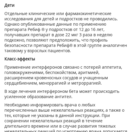
Дети
Отдельные клинические или фармакокинетические
исследования для детей и подростков не проводились.
Однако опубликованные данные по применению
препарата Ребиф ® у подростков от 12 до 16 лет,
получавших препарат в дозе 22 мкг 3 раза в неделю
подкожно, позволяют предположить, что профиль
безопасности препарата Ребиф® в этой группе аналогичен
таковому у взрослых пациентов.
Класс-эффекты
Применение интерферонов связано с потерей аппетита,
головокружениями, беспокойством, аритмией,
расширением кровеносных сосудов и учащенным
сердцебиением, меноррагией и метроррагией.
В ходе лечения интерфероном бета может происходить
усиленное образование антител.
Необходимо информировать врача о любых
перечисленных выше нежелательных реакциях, а также о
тех, которые не указаны в данной инструкции. При
сохранении нежелательных реакций в течение
длительного времени или в случае развития тяжелых
нежелательных реакций по усмотрению врача допускается