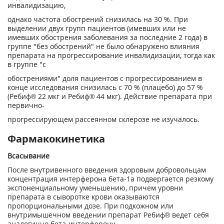
инвалидизацию,
однако частота обострений снизилась на 30 %. При
выделении двух групп пациентов (имевших или не
имевших обострения заболевания за последние 2 года) в
группе "без обострений" не было обнаружено влияния
препарата на прогрессирование инвалидизации, тогда как
в группе "с
обострениями" доля пациентов с прогрессированием в
конце исследования снизилась с 70 % (плацебо) до 57 %
(Ребиф® 22 мкг и Ребиф® 44 мкг). Действие препарата при
первично-
прогрессирующем рассеянном склерозе не изучалось.
Фармакокинетика
Всасывание
После внутривенного введения здоровым добровольцам
концентрация интерферона бета-1а подвергается резкому
экспоненциальному уменьшению, причем уровни
препарата в сыворотке крови оказываются
пропорциональными дозе. При подкожном или
внутримышечном введении препарат Ребиф® ведет себя
аналогично бета-интерферону.