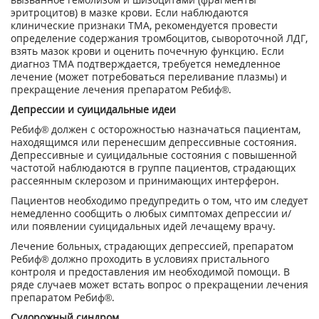
эритроцитов) в мазке крови. Если наблюдаются
клинические признаки ТМА, рекомендуется провести
определение содержания тромбоцитов, сывороточной ЛДГ,
взять мазок крови и оценить почечную функцию. Если
диагноз ТМА подтверждается, требуется немедленное
лечение (может потребоваться переливание плазмы) и
прекращение лечения препаратом Ребиф®.
Депрессии и суицидальные идеи
Ребиф® должен с осторожностью назначаться пациентам,
находящимся или перенесшим депрессивные состояния.
Депрессивные и суицидальные состояния с повышенной
частотой наблюдаются в группе пациентов, страдающих
рассеянным склерозом и принимающих интерферон.
Пациентов необходимо предупредить о том, что им следует
немедленно сообщить о любых симптомах депрессии и/
или появлении суицидальных идей лечащему врачу.
Лечение больных, страдающих депрессией, препаратом
Ребиф® должно проходить в условиях пристального
контроля и предоставления им необходимой помощи. В
ряде случаев может встать вопрос о прекращении лечения
препаратом Ребиф®.
Судорожный синдром