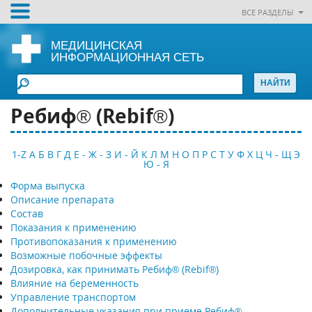
ВСЕ РАЗДЕЛЫ
МЕДИЦИНСКАЯ
ИНФОРМАЦИОННАЯ СЕТЬ
Ребиф® (Rebif®)
1-Z
А
Б
В
Г
Д
Е - Ж - З
И - Й
К
Л
М
Н
О
П
Р
С
Т
У
Ф
Х
Ц
Ч - Щ
Э
Ю - Я
Форма выпуска
Описание препарата
Состав
Показания к применению
Противопоказания к применению
Возможные побочные эффекты
Дозировка, как принимать Ребиф® (Rebif®)
Влияние на беременность
Управление транспортом
Дополнительные указания при приеме Ребиф®