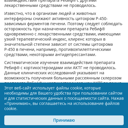
взаимодействия препарата Ребиф® с другими
лекарственными средствами не проводилось.
Известно, что в организме людей и животных
интерфероны снижают активность цитохром Р-450-
зависимых ферментов печени. Поэтому следует соблюдать
осторожность при назначении препарата Ребиф®
одновременно с лекарственными средствами, имеющими
узкий терапевтический индекс, клиренс которых в
значительной степени зависит от системы цитохрома
Р-450 в печени, например, противоэпилептическими
средствами, некоторыми антидепрессантами.
Систематическое изучение взаимодействия препарата
Ребиф® с кортикостероидами или АКТГ не проводилось.
Данные клинических исследований указывают на
возможность получения больными рассеянным склерозом
препарата Ребиф® и кортикостероидов или АКТГ во время
Этот веб-сайт использует файлы cookie, которые
обострений заболевания.
необходимы для Вашего удобства при пользовании сайтом
и для статистических данных о посещаемости сайта. Нажав
«Принимаю», вы соглашаетесь на использование файлов
cookie.
Принимаю