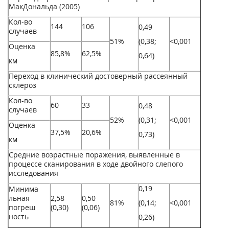
МакДональда (2005)
Кол-во
144
106
0,49
случаев
51%
(0,38;
<0,001
Оценка
85,8%
62,5%
0,64)
км
Переход в клинический достоверный рассеянный
склероз
Кол-во
60
33
0,48
случаев
52%
(0,31;
<0,001
Оценка
37,5%
20,6%
0,73)
км
Средние возрастные поражения, выявленные в
процессе сканирования в ходе двойного слепого
исследования
0,19
Минима
льная
2,58
0,50
81%
(0,14;
<0,001
погреш
(0,30)
(0,06)
ность
0,26)