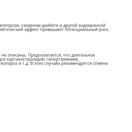
еопорозе, сахарном диабете и другой эндокринной
певтический эффект превышает потенциальный риск
не описаны. Предполагается, что длительное
оз кортикостероидов: гипергликемия,
опороз и т.д. В этих случаях рекомендуется отмена