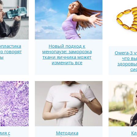
пластика
Новый подход к
то говорят
менопаузе: заморозка
Омега-3 v
ты
ткани яичника может
что вы
изменить все
здоровь
си
Методика
ия с
Кл