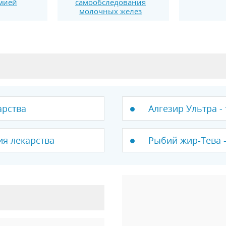
самообследования
мией
молочных желез
арства
Алгезир Ультра -
ия лекарства
Рыбий жир-Тева -