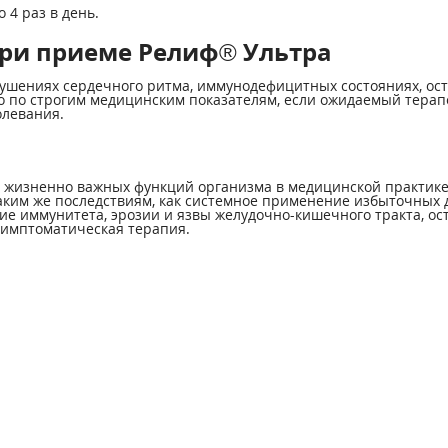
 4 раз в день.
ри приеме Релиф® Ультра
ушениях сердечного ритма, иммунодефицитных состояниях, ост
ко по строгим медицинским показателям, если ожидаемый тера
олевания.
 жизненно важных функций организма в медицинской практике 
аким же последствиям, как системное применение избыточных д
е иммунитета, эрозии и язвы желудочно-кишечного тракта, осте
симптоматическая терапия.