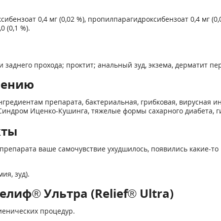
ибензоат 0,4 мг (0,02 %), пропилпарагидроксибензоат 0,4 мг (0,0
 (0,1 %).
заднего прохода; проктит; анальный зуд, экзема, дерматит пе
нению
гредиентам препарата, бактериальная, грибковая, вирусная ин
 Синдром Иценко-Кушинга, тяжелые формы сахарного диабета, 
кты
препарата ваше самочувствие ухудшилось, появились какие-то 
я, зуд).
лиф® Ультра (Relief® Ultra)
иенических процедур.