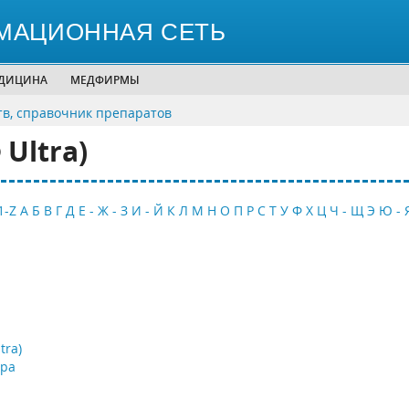
МАЦИОННАЯ СЕТЬ
ЕДИЦИНА
МЕДФИРМЫ
тв, справочник препаратов
Ultra)
1-Z
А
Б
В
Г
Д
Е - Ж - З
И - Й
К
Л
М
Н
О
П
Р
С
Т
У
Ф
Х
Ц
Ч - Щ
Э
Ю - 
tra)
тра