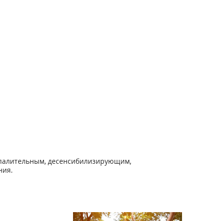
спалительным, десенсибилизирующим,
ния.