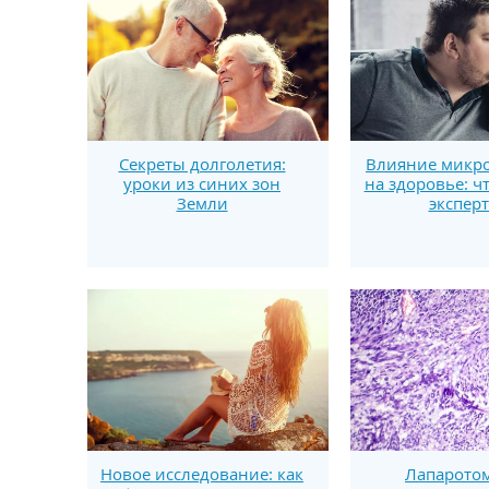
Секреты долголетия:
Влияние микро
уроки из синих зон
на здоровье: ч
Земли
экспер
Новое исследование: как
Лапаротом