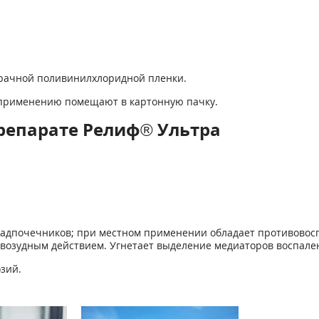
зрачной поливинилхлоридной пленки.
 применению помещают в картонную пачку.
репарате Релиф® Ультра
 надпочечников; при местном применении обладает противово
возудным действием. Угнетает выделение медиаторов воспале
зий.