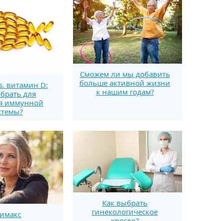
Сможем ли мы добавить
больше активной жизни
s. витамин D:
к нашим годам?
брать для
я иммунной
стемы?
Как выбрать
гинекологическое
имакс
кресло?