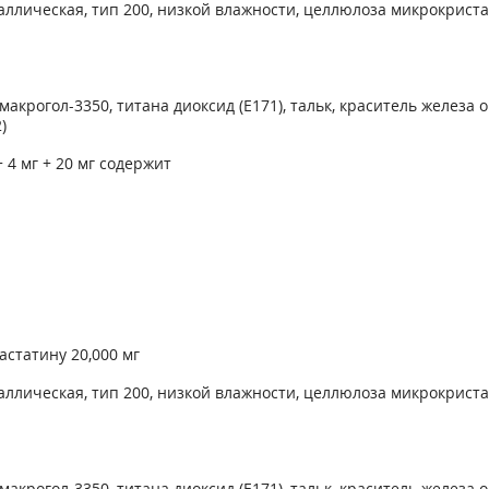
лическая, тип 200, низкой влажности, целлюлоза микрокристал
крогол-3350, титана диоксид (Е171), тальк, краситель железа о
)
 4 мг + 20 мг содержит
астатину 20,000 мг
лическая, тип 200, низкой влажности, целлюлоза микрокристал
крогол-3350, титана диоксид (Е171), тальк, краситель железа о