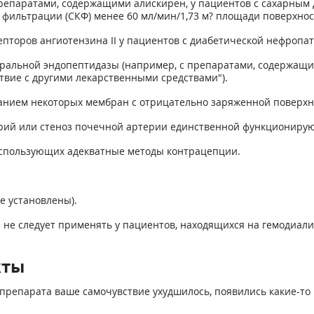
репаратами, содержащими алискирен, у пациентов с сахарным
фильтрации (СКФ) менее 60 мл/мин/1,73 м? площади поверхност
пторов ангиотензина II у пациентов с диабетической нефропат
альной эндопептидазы (например, с препаратами, содержащим
ствие с другими лекарственными средствами").
анием некоторых мембран с отрицательно заряженной поверхн
рий или стеноз почечной артерии единственной функциониру
использующих адекватные методы контрацепции.
не установлены).
а не следует применять у пациентов, находящихся на гемодиали
кты
препарата ваше самочувствие ухудшилось, появились какие-то 