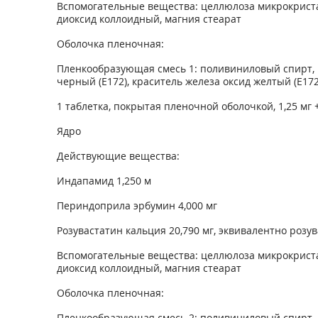
Вспомогательные вещества: целлюлоза микрокристал
диоксид коллоидный, магния стеарат
Оболочка пленочная:
Пленкообразующая смесь 1: поливиниловый спирт, ма
черный (Е172), краситель железа оксид желтый (Е172
1 таблетка, покрытая пленочной оболочкой, 1,25 мг +
Ядро
Действующие вещества:
Индапамид 1,250 м
Периндоприла эрбумин 4,000 мг
Розувастатин кальция 20,790 мг, эквивалентно розув
Вспомогательные вещества: целлюлоза микрокристал
диоксид коллоидный, магния стеарат
Оболочка пленочная:
Пленкообразующая смесь 2: поливиниловый спирт, ма