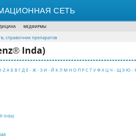
МАЦИОННАЯ СЕТЬ
ЕДИЦИНА
МЕДФИРМЫ
тв, справочник препаратов
nz® Inda)
1-Z
А
Б
В
Г
Д
Е - Ж - З
И - Й
К
Л
М
Н
О
П
Р
С
Т
У
Ф
Х
Ц
Ч - Щ
Э
Ю - 
® Inda)
нда