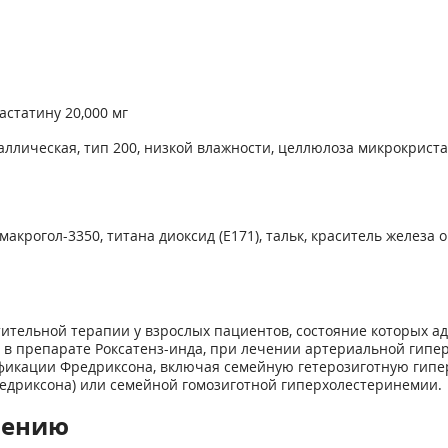
астатину 20,000 мг
лическая, тип 200, низкой влажности, целлюлоза микрокристал
крогол-3350, титана диоксид (Е171), тальк, краситель железа о
тительной терапии у взрослых пациентов, состояние которых 
 и в препарате Роксатенз-инда, при лечении артериальной гип
ификации Фредриксона, включая семейную гетерозиготную гип
редриксона) или семейной гомозиготной гиперхолестеринемии.
нению