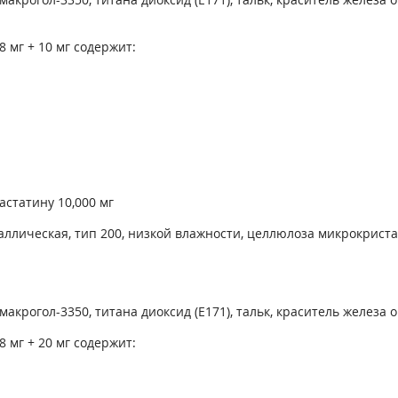
8 мг + 10 мг содержит:
астатину 10,000 мг
лическая, тип 200, низкой влажности, целлюлоза микрокристал
крогол-3350, титана диоксид (Е171), тальк, краситель железа о
8 мг + 20 мг содержит: