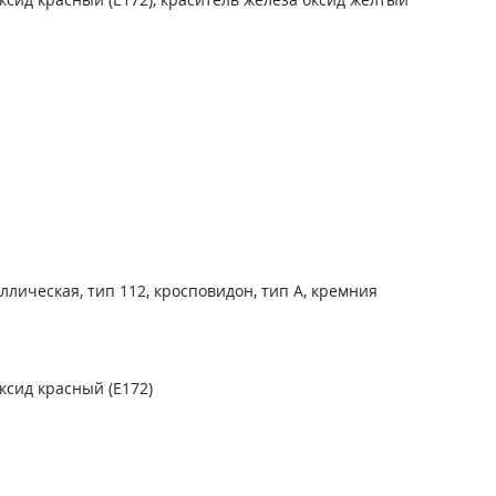
лическая, тип 112, кросповидон, тип А, кремния
ксид красный (Е172)