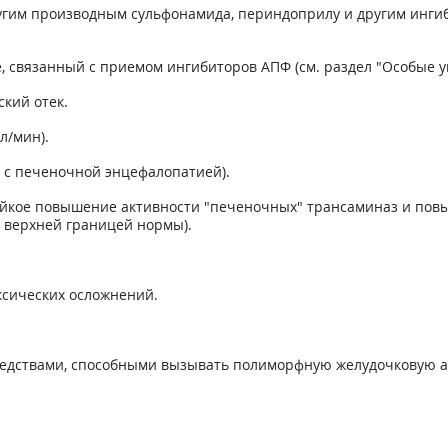
угим производным сульфонамида, периндоприлу и другим ингиб
е, связанный с приемом ингибиторов АПФ (см. раздел "Особые у
кий отек.
л/мин).
е с печеночной энцефалопатией).
тойкое повышение активности "печеночных" трансаминаз и пов
с верхней границей нормы).
ксических осложнений.
едствами, способными вызывать полиморфную желудочковую ар