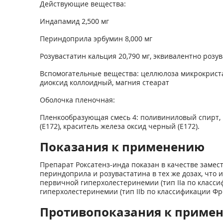
Действующие вещества:
Индапамид 2,500 мг
Периндоприла эрбумин 8,000 мг
Розувастатин кальция 20,790 мг, эквивалентно розув
Вспомогательные вещества: целлюлоза микрокристал
диоксид коллоидный, магния стеарат
Оболочка пленочная:
Пленкообразующая смесь 4: поливиниловый спирт, ма
(Е172), краситель железа оксид черный (Е172).
Показания к применению
Препарат Роксатенз-инда показан в качестве замес
периндоприла и розувастатина в тех же дозах, что
первичной гиперхолестеринемии (тип IIа по класс
гиперхолестеринемии (тип IIb по классификации Ф
Противопоказания к приме