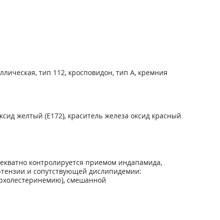
лическая, тип 112, кросповидон, тип А, кремния
ксид желтый (Е172), краситель железа оксид красный
адекватно контролируется приемом индапамида,
ертензии и сопутствующей дислипидемии:
ерхолестеринемию), смешанной