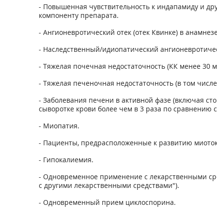
- Повышенная чувствительность к индапамиду и др
компоненту препарата.
- Ангионевротический отек (отек Квинке) в анамнез
- Наследственный/идиопатический ангионевротичес
- Тяжелая почечная недостаточность (КК менее 30 м
- Тяжелая печеночная недостаточность (в том числ
- Заболевания печени в активной фазе (включая с
сыворотке крови более чем в 3 раза по сравнению 
- Миопатия.
- Пациенты, предрасположенные к развитию миото
- Гипокалиемия.
- Одновременное применение с лекарственными ср
с другими лекарственными средствами").
- Одновременный прием циклоспорина.