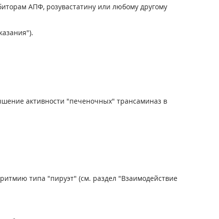
иторам АПФ, розувастатину или любому другому
казания").
ышение активности "печеночных" трансаминаз в
итмию типа "пируэт" (см. раздел "Взаимодействие