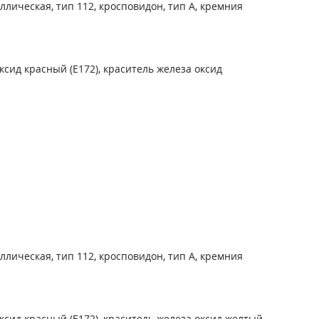
лическая, тип 112, кросповидон, тип А, кремния
ксид красный (Е172), краситель железа оксид
лическая, тип 112, кросповидон, тип А, кремния
ксид красный (Е172), краситель железа оксид желтый