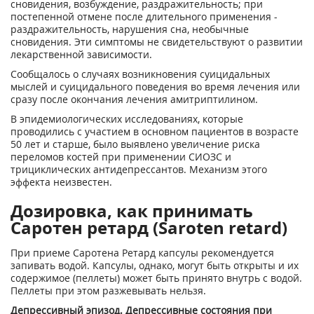
сновидения, возбуждение, раздражительность; при
постепенной отмене после длительного применения -
раздражительность, нарушения сна, необычные
сновидения. Эти симптомы не свидетельствуют о развитии
лекарственной зависимости.
Сообщалось о случаях возникновения суицидальных
мыслей и суицидального поведения во время лечения или
сразу после окончания лечения амитриптилином.
В эпидемиологических исследованиях, которые
проводились с участием в основном пациентов в возрасте
50 лет и старше, было выявлено увеличение риска
переломов костей при применении СИОЗС и
трициклических антидепрессантов. Механизм этого
эффекта неизвестен.
Дозировка, как принимать
Саротен ретард (Saroten retard)
При приеме Саротена Ретард капсулы рекомендуется
запивать водой. Капсулы, однако, могут быть открыты и их
содержимое (пеллеты) может быть принято внутрь с водой.
Пеллеты при этом разжевывать нельзя.
Депрессивный эпизод. Депрессивные состояния при