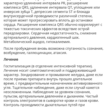
характерно удлинение интервала PR, расширение
комплекса QRS, удлинение интервала QT, уплощение или
инверсия зубца Т, депрессия сегмента ST и блокада
внутрисердечной проводимости различной степени,
которая может прогрессировать вплоть до остановки
сердца. Расширение комплекса QRS обычно коррелирует с
тяжестью токсических эффектов вследствие острой
передозировки. Сердечная недостаточность, снижение
артериального давления, кардиогенный шок.
Метаболический ацидоз, гипокалиемия.
После пробуждения вновь возможна спутанность сознания,
возбуждение, галлюцинации, атаксия.
Лечение
Госпитализация (в отделение интенсивной терапии).
Лечение носит симптоматический и поддерживающий
характер. Зондирование и промывание желудка, даже если
после приема препарата внутрь прошло длительное
время, с предварительным назначением активированного
угля. Тщательное наблюдение, даже если случай кажется
неосложненным. Наблюдение за уровнем сознания,
пульсом, артериальным давлением и дыханием. Частый
контроль электролитов в сыворотке крови и газов крови.
Контроль проходимости дыхательных путей при