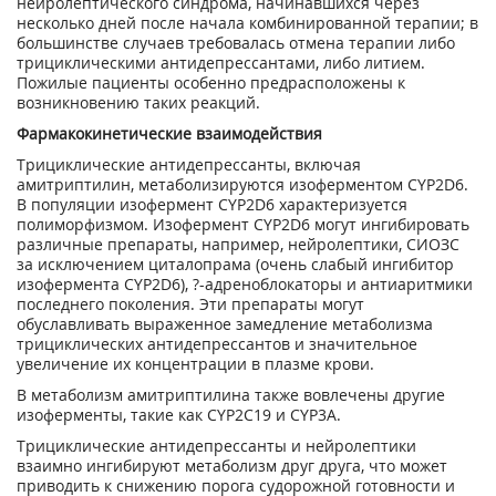
нейролептического синдрома, начинавшихся через
несколько дней после начала комбинированной терапии; в
большинстве случаев требовалась отмена терапии либо
трициклическими антидепрессантами, либо литием.
Пожилые пациенты особенно предрасположены к
возникновению таких реакций.
Фармакокинетические взаимодействия
Трициклические антидепрессанты, включая
амитриптилин, метаболизируются изоферментом CYP2D6.
В популяции изофермент CYP2D6 характеризуется
полиморфизмом. Изофермент CYP2D6 могут ингибировать
различные препараты, например, нейролептики, СИОЗС
за исключением циталопрама (очень слабый ингибитор
изофермента CYP2D6), ?-адреноблокаторы и антиаритмики
последнего поколения. Эти препараты могут
обуславливать выраженное замедление метаболизма
трициклических антидепрессантов и значительное
увеличение их концентрации в плазме крови.
В метаболизм амитриптилина также вовлечены другие
изоферменты, такие как CYP2C19 и CYP3A.
Трициклические антидепрессанты и нейролептики
взаимно ингибируют метаболизм друг друга, что может
приводить к снижению порога судорожной готовности и