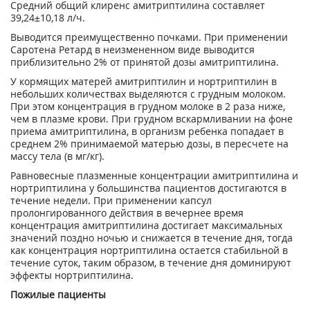
Средний общий клиренс амитриптилина составляет
39,24±10,18 л/ч.
Выводится преимущественно почками. При применении
Саротена Ретард в неизмененном виде выводится
приблизительно 2% от принятой дозы амитриптилина.
У кормящих матерей амитриптилин и нортриптилин в
небольших количествах выделяются с грудным молоком.
При этом концентрация в грудном молоке в 2 раза ниже,
чем в плазме крови. При грудном вскармливании на фоне
приема амитриптилина, в организм ребенка попадает в
среднем 2% принимаемой матерью дозы, в пересчете на
массу тела (в мг/кг).
Равновесные плазменные концентрации амитриптилина и
нортриптилина у большинства пациентов достигаются в
течение недели. При применении капсул
пролонгированного действия в вечернее время
концентрация амитриптилина достигает максимальных
значений поздно ночью и снижается в течение дня, тогда
как концентрация нортриптилина остается стабильной в
течение суток, таким образом, в течение дня доминируют
эффекты нортриптилина.
Пожилые пациенты