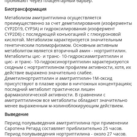
проникают через плацентарный барьер.
Биотрансформация
Метаболизм амитриптилина осуществляется
преимущественно за счет деметилирования (изоферменты
CYP2D19, CYP3A) и гидроксилирования (изофермент
CYP2D6) с последующей конъюгацией с глюкуроновой
кислотой. Метаболизм характеризуется значительным
генетическим полиморфизмом. Основным активным
метаболитом является вторичный амин - нортриптилин.
Метаболиты цис- и транс- 10-гидроксиамитриптилин и
цис- и транс- 10-гидроксинортриптилин характеризуются
сходным с нортриптилином профилем активности, хотя, их
действие выражено значительно слабее.
Деметилнортриптилин и амитриптилин-1М-оксид
присутствуют в плазме крови в ничтожных концентрациях;
последний метаболит практически лишен
фармакологической активности. В сравнении с
амитриптилином все метаболиты обладают значительно
менее выраженным м-холиноблокирующим действием.
Выведение
Период полувыведения амитриптилина при применении
Саротена Ретард составляет приблизительно 25 часов.
Период полувыведения нортриптилина - около 27 часов.