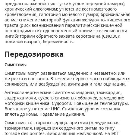
предрасположенностью - узким углом передней камеры);
хронический алкоголизм; угнетение костномозгового
кроветворения; гипотония мочевого пузыря; бронхиальная
астма; снижение моторной функции желудочно- кишечного
тракта (риск возникновения паралитической кишечной
непроходимости); одновременный прием с селективными
ингибиторами обратного захвата серотонина (СИОЗС);
пожилой возраст; беременность.
Передозировка
Симптомы
Симптомы могут развиваться медленно и незаметно, или
же резко и внезапно. В течение первых часов наблюдается
сонливость или возбуждение, ажитация и галлюцинации.
Антихолинергические симптомы: мидриаз, тахикардия,
задержка мочи, сухость слизистых оболочек, замедление
моторики кишечника. Судороги. Повышение температуры.
Внезапное угнетение ЦНС. Снижение уровня сознания
вплоть до комы. Подавление дыхания.
Симптомы со стороны сердца: аритмии (желудочковая
тахиаритмия, нарушения сердечного ритма по типу
torsade des pointes, фибрилляция желудочков). На ЭКГ