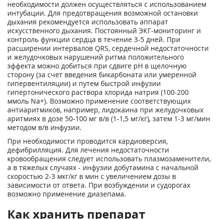
необходимости должен осуществляться с использованием
интубации. Для предотвращения возможной остановки
дыхания рекомендуется использовать аппарат
искусственного дыхания. Постоянный ЭКГ-мониторинг и
контроль функции сердца в течение 3-5 дней. При
расширении интервалов QRS, сердечной недостаточности
и желудочковых нарушений ритма положительного
эффекта можно добиться при сдвиге pH в щелочную
сторону (за счет введения бикарбоната или умеренной
гипервентиляции) и путем быстрой инфузии
гипертонического раствора хлорида натрия (100-200
ммоль Na+). Возможно применение соответствующих
антиаритмиков, например, лидокаина при желудочковых
аритмиях в дозе 50-100 мг в/в (1-1,5 мг/кг), затем 1-3 мг/мин
методом в/в инфузии.
При необходимости проводится кардиоверсия,
дефибрилляция. Для лечения недостаточности
кровообращения следует использовать плазмозаменители,
а в тяжелых случаях - инфузии добутамина с начальной
скоростью 2-3 мкг/кг в мин с увеличением дозы в
зависимости от ответа. При возбуждении и судорогах
возможно применение диазепама.
Как хранить препарат