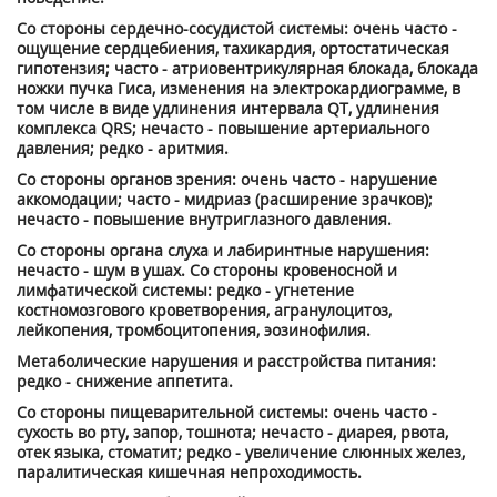
Со стороны сердечно-сосудистой системы: очень часто -
ощущение сердцебиения, тахикардия, ортостатическая
гипотензия; часто - атриовентрикулярная блокада, блокада
ножки пучка Гиса, изменения на электрокардиограмме, в
том числе в виде удлинения интервала QT, удлинения
комплекса QRS; нечасто - повышение артериального
давления; редко - аритмия.
Со стороны органов зрения: очень часто - нарушение
аккомодации; часто - мидриаз (расширение зрачков);
нечасто - повышение внутриглазного давления.
Со стороны органа слуха и лабиринтные нарушения:
нечасто - шум в ушах. Со стороны кровеносной и
лимфатической системы: редко - угнетение
костномозгового кроветворения, агранулоцитоз,
лейкопения, тромбоцитопения, эозинофилия.
Метаболические нарушения и расстройства питания:
редко - снижение аппетита.
Со стороны пищеварительной системы: очень часто -
сухость во рту, запор, тошнота; нечасто - диарея, рвота,
отек языка, стоматит; редко - увеличение слюнных желез,
паралитическая кишечная непроходимость.