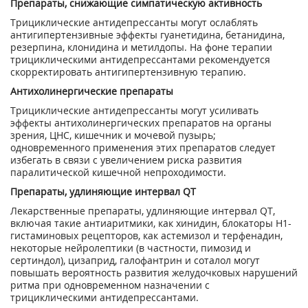
Препараты, снижающие симпатическую активность
Трициклические антидепрессанты могут ослаблять
антигипертензивные эффекты гуанетидина, бетанидина,
резерпина, клонидина и метилдопы. На фоне терапии
трициклическими антидепрессантами рекомендуется
скорректировать антигипертензивную терапию.
Антихолинергические препараты
Трициклические антидепрессанты могут усиливать
эффекты антихолинергических препаратов на органы
зрения, ЦНС, кишечник и мочевой пузырь;
одновременного применения этих препаратов следует
избегать в связи с увеличением риска развития
паралитической кишечной непроходимости.
Препараты, удлиняющие интервал QT
Лекарственные препараты, удлиняющие интервал QT,
включая такие антиаритмики, как хинидин, блокаторы Н1-
гистаминовых рецепторов, как астемизол и терфенадин,
некоторые нейролептики (в частности, пимозид и
сертиндол), цизаприд, галофантрин и соталол могут
повышать вероятность развития желудочковых нарушений
ритма при одновременном назначении с
трициклическими антидепрессантами.