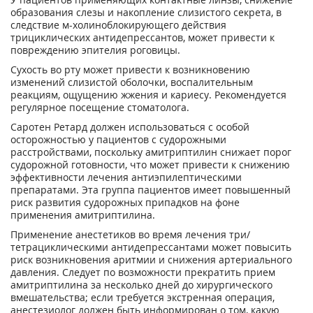
образования слезы и накопление слизистого секрета, в
следствие м-холиноблокирующего действия
трициклических антидепрессантов, может привести к
повреждению эпителия роговицы.
Сухость во рту может привести к возникновению
изменений слизистой оболочки, воспалительным
реакциям, ощущению жжения и кариесу. Рекомендуется
регулярное посещение стоматолога.
Саротен Ретард должен использоваться с особой
осторожностью у пациентов с судорожными
расстройствами, поскольку амитриптилин снижает порог
судорожной готовности, что может привести к снижению
эффективности лечения антиэпилептическими
препаратами. Эта группа пациентов имеет повышенный
риск развития судорожных припадков на фоне
применения амитриптилина.
Применение анестетиков во время лечения три/
тетрациклическими антидепрессантами может повысить
риск возникновения аритмии и снижения артериального
давления. Следует по возможности прекратить прием
амитриптилина за несколько дней до хирургического
вмешательства; если требуется экстренная операция,
анестезиолог должен быть информирован о том, какую