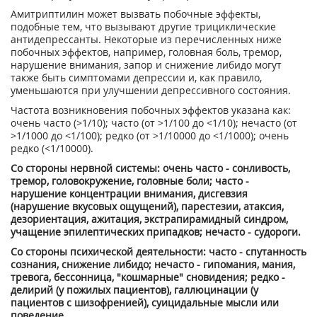
Амитриптилин может вызвать побочные эффекты,
подобные тем, что вызывают другие трициклические
антидепрессанты. Некоторые из перечисленных ниже
побочных эффектов, например, головная боль, тремор,
нарушение внимания, запор и снижение либидо могут
также быть симптомами депрессии и, как правило,
уменьшаются при улучшении депрессивного состояния.
Частота возникновения побочных эффектов указана как:
очень часто (>1/10); часто (от >1/100 до <1/10); нечасто (от
>1/1000 до <1/100); редко (от >1/10000 до <1/1000); очень
редко (<1/10000).
Со стороны нервной системы: очень часто - сонливость,
тремор, головокружение, головные боли; часто -
нарушение концентрации внимания, дисгевзия
(нарушение вкусовых ощущений), парестезии, атаксия,
дезориентация, ажитация, экстрапирамидный синдром,
учащение эпилептических припадков; нечасто - судороги.
Со стороны психической деятельности: часто - спутанность
сознания, снижение либидо; нечасто - гипомания, мания,
тревога, бессонница, "кошмарные" сновидения; редко -
делирий (у пожилых пациентов), галлюцинации (у
пациентов с шизофренией), суицидальные мысли или
поведение.