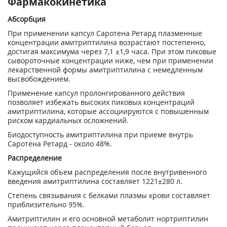
Фармакокинетика
Абсорбция
При применении капсул Саротена Ретард плазменные
концентрации амитриптилина возрастают постепенно,
достигая максимума через 7,1 ±1,9 часа. При этом пиковые
сывороточные концентрации ниже, чем при применении
лекарственной формы амитриптилина с немедленным
высвобождением.
Применение капсул пролонгированного действия
позволяет избежать высоких пиковых концентраций
амитриптилина, которые ассоциируются с повышенным
риском кардиальных осложнений.
Биодоступность амитриптилина при приеме внутрь
Саротена Ретард - около 48%.
Распределение
Кажущийся объем распределения после внутривенного
введения амитриптилина составляет 1221±280 л.
Степень связывания с белками плазмы крови составляет
приблизительно 95%.
Амитриптилин и его основной метаболит нортриптилин