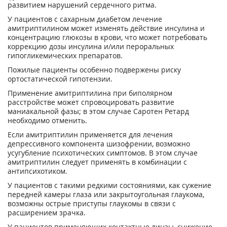
развитием нарушений сердечного ритма.
У пациентов с сахарным диабетом лечение
амитриптилином может изменять действие инсулина и
концентрацию глюкозы в крови, что может потребовать
коррекцию дозы инсулина и/или пероральных
гипогликемических препаратов.
Пожилые пациенты особенно подвержены риску
ортостатической гипотензии.
Применение амитриптилина при биполярном
расстройстве может спровоцировать развитие
маниакальной фазы; в этом случае Саротен Ретард
необходимо отменить.
Если амитриптилин применяется для лечения
депрессивного компонента шизофрении, возможно
усугубление психотических симптомов. В этом случае
амитриптилин следует применять в комбинации с
антипсихотиком.
У пациентов с такими редкими состояниями, как сужение
передней камеры глаза или закрытоугольная глаукома,
возможны острые приступы глаукомы в связи с
расширением зрачка.
У пациентов применяющих контактные линзы, снижение