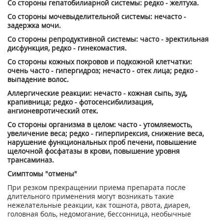
Со стороны гепатобилиарной системы: редко - желтуха.
Со стороны мочевыделительной системы: нечасто -
задержка мочи.
Со стороны репродуктивной системы: часто - эректильная
дисфункция, редко - гинекомастия.
Со стороны кожных покровов и подкожной клетчатки:
очень часто - гипергидроз; нечасто - отек лица; редко -
выпадение волос.
Аллергические реакции: нечасто - кожная сыпь, зуд,
крапивница; редко - фотосенсибилизация,
ангионевротический отек.
Со стороны организма в целом: часто - утомляемость,
увеличение веса; редко - гиперпирексия, снижение веса,
нарушение функциональных проб печени, повышение
щелочной фосфатазы в крови, повышение уровня
трансаминаз.
Симптомы "отмены"
При резком прекращении приема препарата после
длительного применения могут возникать такие
нежелательные реакции, как тошнота, рвота, диарея,
головная боль, недомогание, бессонница, необычные