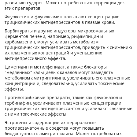
развитию судорог. Может потребоваться коррекция доз
этих препаратов.
Флуоксетин и флувоксамин повышают концентрацию
трициклических антидепрессантов в плазме крови.
Барбитураты и другие индукторы микросомальных
ферментов печени, например, рифампицин и
карбамазепин, могут усиливать метаболизм
трициклических антидепрессантов, приводить к снижению
их плазменных концентраций и уменьшению
антидепрессивного эффекта.
Циметидин и метилфенидат, а также блокаторы
"медленных" кальциевых каналов могут замедлять
метаболизм амитриптилина, увеличивать его плазменные
концентрации и, следовательно, усиливать токсические
эффекты.
Противогрибковые препараты, такие как флуконазол и
тербинафин, увеличивают плазменные концентрации
трициклических антидепрессантов и усиливают связанные
с ними токсические эффекты.
Эстрогены и содержащие их пероральные
противозачаточные средства могут повышать
биодоступность амитриптилина. Может потребоваться