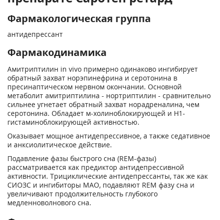
Фармакологическая группа
антидепрессант
Фармакодинамика
Амитриптилин in vivo примерно одинаково ингибирует
обратный захват норэпинефрина и серотонина в
пресинаптическом нервном окончании. Основной
метаболит амитриптилина - нортриптилин - сравнительно
сильнее угнетает обратный захват норадреналина, чем
серотонина. Обладает м-холиноблокирующей и Н1-
гистаминоблокирующей активностью.
Оказывает мощное антидепрессивное, а также седативное
и анксиолитическое действие.
Подавление фазы быстрого сна (REM-фазы)
рассматривается как предиктор антидепрессивной
активности. Трициклические антидепрессанты, так же как
СИОЗС и ингибиторы МАО, подавляют REM фазу сна и
увеличивают продолжительность глубокого
медленноволнового сна.