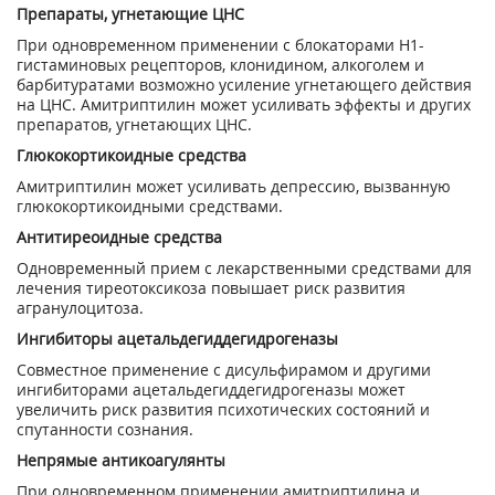
Препараты, угнетающие ЦНС
При одновременном применении с блокаторами Н1-
гистаминовых рецепторов, клонидином, алкоголем и
барбитуратами возможно усиление угнетающего действия
на ЦНС. Амитриптилин может усиливать эффекты и других
препаратов, угнетающих ЦНС.
Глюкокортикоидные средства
Амитриптилин может усиливать депрессию, вызванную
глюкокортикоидными средствами.
Антитиреоидные средства
Одновременный прием с лекарственными средствами для
лечения тиреотоксикоза повышает риск развития
агранулоцитоза.
Ингибиторы ацетальдегиддегидрогеназы
Совместное применение с дисульфирамом и другими
ингибиторами ацетальдегиддегидрогеназы может
увеличить риск развития психотических состояний и
спутанности сознания.
Непрямые антикоагулянты
При одновременном применении амитриптилина и