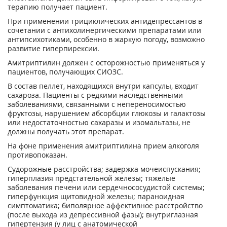
терапию получает пациент.
При применении трициклических антидепрессантов в
сочетании с антихолинергическими препаратами или
антипсихотиками, особенно в жаркую погоду, возможно
развитие гиперпирексии.
Амитриптилин должен с осторожностью применяться у
пациентов, получающих СИОЗС.
В состав пеллет, находящихся внутри капсулы, входит
сахароза. Пациенты с редкими наследственными
заболеваниями, связанными с непереносимостью
фруктозы, нарушением абсорбции глюкозы и галактозы
или недостаточностью сахаразы и изомальтазы, не
должны получать этот препарат.
На фоне применения амитриптилина прием алкоголя
противопоказан.
Судорожные расстройства; задержка мочеиспускания;
гиперплазия предстательной железы; тяжелые
заболевания печени или сердечно­сосудистой системы;
гиперфункция щитовидной железы; параноидная
симптоматика; биполярное аффективное расстройство
(после выхода из депрессивной фазы); внутриглазная
гипертензия (у лиц с анатомической