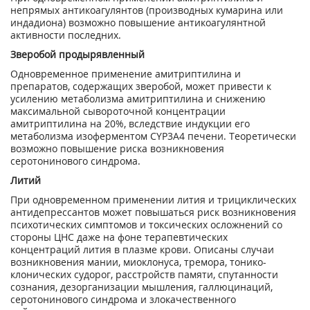
непрямых антикоагулянтов (производных кумарина или
индадиона) возможно повышение антикоагулянтной
активности последних.
Зверобой продырявленный
Одновременное применение амитриптилина и
препаратов, содержащих зверобой, может привести к
усилению метаболизма амитриптилина и снижению
максимальной сывороточной концентрации
амитриптилина на 20%, вследствие индукции его
метаболизма изоферментом CYP3A4 печени. Теоретически
возможно повышение риска возникновения
серотонинового синдрома.
Литий
При одновременном применении лития и трициклических
антидепрессантов может повышаться риск возникновения
психотических симптомов и токсических осложнений со
стороны ЦНС даже на фоне терапевтических
концентраций лития в плазме крови. Описаны случаи
возникновения мании, миоклонуса, тремора, тонико-
клонических судорог, расстройств памяти, спутанности
сознания, дезорганизации мышления, галлюцинаций,
серотонинового синдрома и злокачественного