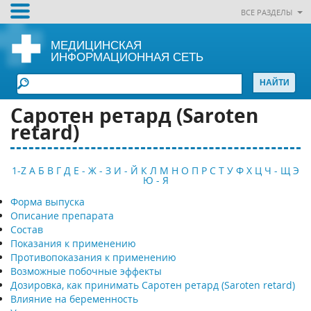
ВСЕ РАЗДЕЛЫ
МЕДИЦИНСКАЯ
ИНФОРМАЦИОННАЯ СЕТЬ
Саротен ретард (Saroten
retard)
1-Z
А
Б
В
Г
Д
Е - Ж - З
И - Й
К
Л
М
Н
О
П
Р
С
Т
У
Ф
Х
Ц
Ч - Щ
Э
Ю - Я
Форма выпуска
Описание препарата
Состав
Показания к применению
Противопоказания к применению
Возможные побочные эффекты
Дозировка, как принимать Саротен ретард (Saroten retard)
Влияние на беременность