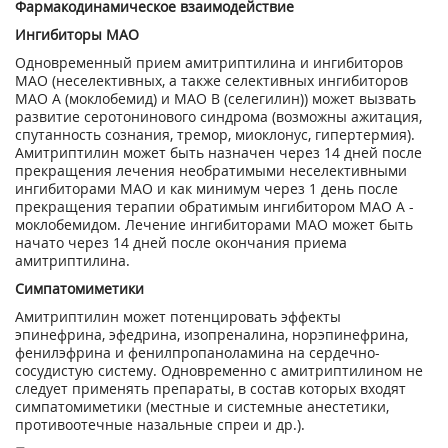
Фармакодинамическое взаимодействие
Ингибиторы МАО
Одновременный прием амитриптилина и ингибиторов
МАО (неселективных, а также селективных ингибиторов
МАО А (моклобемид) и МАО В (селегилин)) может вызвать
развитие серотонинового синдрома (возможны ажитация,
спутанность сознания, тремор, миоклонус, гипертермия).
Амитриптилин может быть назначен через 14 дней после
прекращения лечения необратимыми неселективными
ингибиторами МАО и как минимум через 1 день после
прекращения терапии обратимым ингибитором МАО А -
моклобемидом. Лечение ингибиторами МАО может быть
начато через 14 дней после окончания приема
амитриптилина.
Симпатомиметики
Амитриптилин может потенцировать эффекты
эпинефрина, эфедрина, изопреналина, норэпинефрина,
фенилэфрина и фенилпропаноламина на сердечно-
сосудистую систему. Одновременно с амитриптилином не
следует применять препараты, в состав которых входят
симпатомиметики (местные и системные анестетики,
противоотечные назальные спреи и др.).