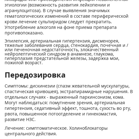
этиологии (возможность развития лейкопении и
агранулоцитоза). В случае выявления значимых
гематологических изменений в составе периферической
крови лечение сульпиридом следует прекратить.
Употребление алкоголя на фоне приема препарата
противопоказано.
Эпилепсия, артериальная гипертензия, дисменорея,
тяжелые заболевания сердца, стенокардия, почечная и /
или печеночная недостаточность, злокачественный
нейролептический синдром в анамнезе, глаукома,
гиперплазия предстательной железы, задержка мои,
пожилой возраст.
Передозировка
Симптомы: дискинезии (спазм жевательной мускулатуры,
спастическая кривошея), экстрапирамидные нарушения. В
отдельных случаях - выраженный паркинсонизм, кома.
Могут наблюдаться: помутнение зрения, артериальная
гипертензия, седативный эффект, тошнота, сухость во рту,
рвота, повышенное потоотделение и гинекомастия,
развитие НЗС.
Лечение: симптоматическое. Холиноблокаторы
центрального действия.