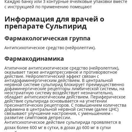
Каждую банку или 3 контурные ячейковые упаковки вместе
с инструкцией по применению помещают
Информация для врачей о
препарате Сульпирид
Фармакологическая группа
Антипсихотическое средство (нейролептик).
Фармакодинамика
Атипичное антипсихотическое средство (нейролептик),
оказывает также антидепрессивное и противорвотное
действие. Нейролептический эффект связан с
антидофаминергическим действием. В центральной
нервной системе сульпирид блокирует преимущественно
дофаминергические рецепторы лимбической системы, на
неостриатную систему воздействует незначительно,
обладает антипсихотическим действием. Периферическое
действие сульпирида основывается на угнетении
пресинаптических рецепторов. С повышением количества
дофамина в центральной нервной системе (далее ЦНС)
связывают улучшение настроения, с уменьшением -
развитие симптомов депрессии.
Антипсихотическое действие сульпирида проявляется в
дозах более 600 мг в сутки, в дозах до 600 мг в сутки