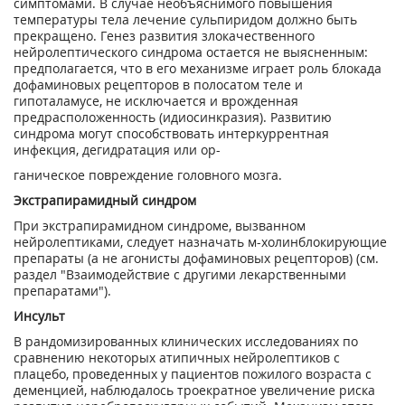
симптомами. В случае необъяснимого повышения
температуры тела лечение сульпиридом должно быть
прекращено. Генез развития злокачественного
нейролептического синдрома остается не выясненным:
предполагается, что в его механизме играет роль блокада
дофаминовых рецепторов в полосатом теле и
гипоталамусе, не исключается и врожденная
предрасположенность (идиосинкразия). Развитию
синдрома могут способствовать интеркуррентная
инфекция, дегидратация или ор-
ганическое повреждение головного мозга.
Экстрапирамидный синдром
При экстрапирамидном синдроме, вызванном
нейролептиками, следует назначать м-холинблокирующие
препараты (а не агонисты дофаминовых рецепторов) (см.
раздел "Взаимодействие с другими лекарственными
препаратами").
Инсульт
В рандомизированных клинических исследованиях по
сравнению некоторых атипичных нейролептиков с
плацебо, проведенных у пациентов пожилого возраста с
деменцией, наблюдалось троекратное увеличение риска