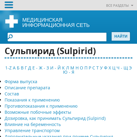
ВСЕ РАЗДЕЛЫ
МЕДИЦИНСКАЯ
ИНФОРМАЦИОННАЯ СЕТЬ
Сульпирид (Sulpirid)
1-Z
А
Б
В
Г
Д
Е - Ж - З
И - Й
К
Л
М
Н
О
П
Р
С
Т
У
Ф
Х
Ц
Ч - Щ
Э
Ю - Я
Форма выпуска
Описание препарата
Состав
Показания к применению
Противопоказания к применению
Возможные побочные эффекты
Дозировка, как принимать Сульпирид (Sulpirid)
Влияние на беременность
Управление транспортом
Дополнительные указания при приеме Сульпирид