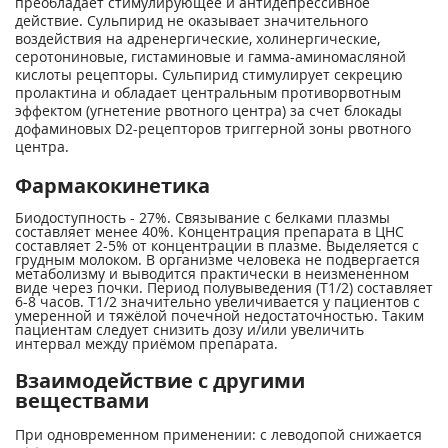
преобладает стимулирующее и антидепрессивное
действие. Сульпирид не оказывает значительного
воздействия на адренергические, холинергические,
серотониновые, гистаминовые и гамма-аминомасляной
кислоты рецепторы. Сульпирид стимулирует секрецию
пролактина и обладает центральным противорвотным
эффектом (угнетение рвотного центра) за счет блокады
дофаминовых D2-рецепторов триггерной зоны рвотного
центра.
Фармакокинетика
Биодоступность - 27%. Связывание с белками плазмы
составляет менее 40%. Концентрация препарата в ЦНС
составляет 2-5% от концентрации в плазме. Выделяется с
грудным молоком. В организме человека не подвергается
метаболизму и выводится практически в неизмененном
виде через почки. Период полувыведения (Т1/2) составляет
6-8 часов. Т1/2 значительно увеличивается у пациентов с
умеренной и тяжёлой почечной недостаточностью. Таким
пациентам следует снизить дозу и/или увеличить
интервал между приёмом препарата.
Взаимодействие с другими
веществами
При одновременном применении: с леводопой снижается