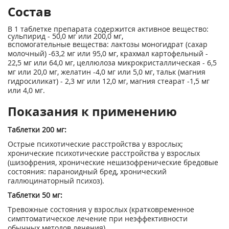
Состав
В 1 таблетке препарата содержится активное вещество:
сульпирид - 50,0 мг или 200,0 мг,
вспомогательные вещества: лактозы моногидрат (сахар
молочный) -63,2 мг или 95,0 мг, крахмал картофельный -
22,5 мг или 64,0 мг, целлюлоза микрокристаллическая - 6,5
мг или 20,0 мг, желатин -4,0 мг или 5,0 мг, тальк (магния
гидросиликат) - 2,3 мг или 12,0 мг, магния стеарат -1,5 мг
или 4,0 мг.
Показания к применению
Таблетки 200 мг:
Острые психотические расстройства у взрослых;
хронические психотические расстройства у взрослых
(шизофрения, хронические нешизофренические бредовые
состояния: параноидный бред, хронический
галлюцинаторный психоз).
Таблетки 50 мг:
Тревожные состояния у взрослых (кратковременное
симптоматическое лечение при неэффективности
обычных методов лечения).