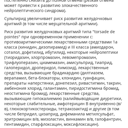
постепенно снизить до полной отмены (резкая отмена
может привести к развитию злокачественного
нейролептического синдрома).
Сульпирид увеличивает риск развития желудочковых
аритмий (в том числе мерцательной аритмии).
Риск развития желудочковых аритмий типа "torsade de
pointes" при одновременном применении с:
противоаритмическими лекарственными средствами 1а
класса (хинидин, дизопирамид) и III класса (амиодарон,
соталол, дофетилид, ибутилид), некоторые нейролептики
(тиоридазин, хлорпромазин, левомепромазин,
трифлуоперазин, циамемазин, амисульприд, тиаприд,
галоперидол, дроперидол, пимозид), лекарственные
средства, вызывающие брадикардию (дилтиазем,
верапамил, бета-блокаторы, клонидин, гуанфацин,
препараты наперстянки, донепезил, ривастигмин, такрин,
амбенония хлорид, галантамин, пиридостигмина бромид,
неостигмина бромид), лекарственные средства,
вызывающие гипокалиемию (калийвыводящие диуретики,
некоторые слабительные, амфотерицин В внутривенно (в/
в), глюкокортикостероиды, тетракозактид) и другие (в том
числе бепридил, цизаприд, дифеманила метилсульфат,
эритромицин в/в, мизоластин, винкамин в/в, галофантрин,
пентамидин, спарфлоксацин, моксифлоксацин).