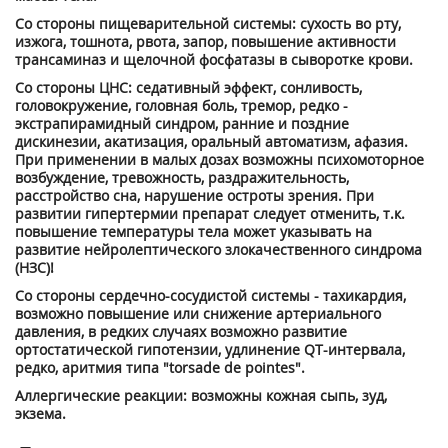
Со стороны пищеварительной системы: сухость во рту,
изжога, тошнота, рвота, запор, повышение активности
трансаминаз и щелочной фосфатазы в сыворотке крови.
Со стороны ЦНС: седативный эффект, сонливость,
головокружение, головная боль, тремор, редко -
экстрапирамидный синдром, ранние и поздние
дискинезии, акатизация, оральный автоматизм, афазия.
При применении в малых дозах возможны психомоторное
возбуждение, тревожность, раздражительность,
расстройство сна, нарушение остроты зрения. При
развитии гипертермии препарат следует отменить, т.к.
повышение температуры тела может указывать на
развитие нейролептического злокачественного синдрома
(НЗС)!
Со стороны сердечно-сосудистой системы - тахикардия,
возможно повышение или снижение артериального
давления, в редких случаях возможно развитие
ортостатической гипотензии, удлинение QT-интервала,
редко, аритмия типа "torsade de pointes".
Аллергические реакции: возможны кожная сыпь, зуд,
экзема.