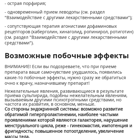
- острая порфирия;
- одновременный прием леводопы (см. раздел
"Взаимодействие с другими лекарственными средствами");
- сопутствующая терапия агонистами дофаминовых
рецепторов (каберголин, хинаголид, ропинирол, ротиготин)
(см. раздел "Взаимодействие с другими лекарственными
средствами").
Возможные побочные эффекты
ВНИМАНИЕ! Если вы подозреваете, что при приеме
препарата ваше самочувствие ухудшилось, появились
какие-то побочные эффекты, нужно сразу же обратиться
очно к врачу, назначившему препарат!
Нежелательные явления, развивающиеся в результате
приёма сульпирида, подобны нежелательным явлениям,
вызываемым другими психотропными средствами, но
частота их развития, в основном, меньше.
Со стороны эндокринной системы: возможно развитие
обратимой гиперпролактинемии, наиболее частыми
проявлениями которой являются галакторея, нарушение
менструального цикла, реже - гинекомастия, импотенция и
фригидность; повышенное потоотделение, увеличение
массы тела.