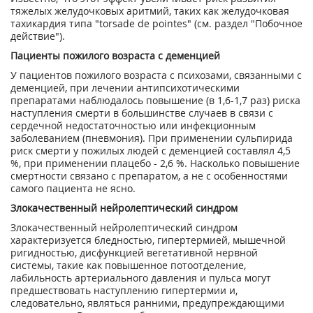
тяжелых желудочковых аритмий, таких как желудочковая
тахикардия типа "torsade de pointes" (см. раздел "Побочное
действие").
Пациенты пожилого возраста с деменцией
У пациентов пожилого возраста с психозами, связанными с
деменцией, при лечении антипсихотическими
препаратами наблюдалось повышение (в 1,6-1,7 раз) риска
наступления смерти в большинстве случаев в связи с
сердечной недостаточностью или инфекционным
заболеванием (пневмония). При применении сульпирида
риск смерти у пожилых людей с деменцией составлял 4,5
%, при применении плацебо - 2,6 %. Насколько повышение
смертности связано с препаратом, а не с особенностями
самого пациента не ясно.
Злокачественный нейролептический синдром
Злокачественный нейролептический синдром
характеризуется бледностью, гипертермией, мышечной
ригидностью, дисфункцией вегетативной нервной
системы, такие как повышенное потоотделение,
лабильность артериального давления и пульса могут
предшествовать наступлению гипертермии и,
следовательно, являться ранними, предупреждающими