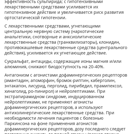
эффективность сульпирида; с гипотензивными
лекарственными средствами усиливается их
гипотензивное действие и увеличивается риск развития
ортостатической гипотензии.
С лекарственными средствами, угнетающими
центральную нервную систему (наркотические
анальгетики, снотворные и анксиолитические
лекарственные средства (транквилизаторы), клонидин,
противокашлевые лекарственные средства (центрального
действия), усиливается их угнетающее действие.
Сукральфат, антациды, содержащие ионы магния и/или
алюминия, снижают биодоступность на 20-40%.
Антагонизм с агонистами дофаминергических рецепторов
(амантадин, апоморфин, бромок-риптин, каберголин,
энтакапон, лисурид, перголид, пирибедил, прамипексол,
хинаголид, ро-пинирол) и нейролептиками. При
экстрапирамидном синдроме, индуцированном
нейролептиками, не применяют агонисты
дофаминергических рецепторов, а используют
антихолинергические лекарственные средства. При
необходимости лечения пациентов с болезнью
Паркинсона на фоне применения агонистов
дофаминергических рецепторов, дозу последнего следует