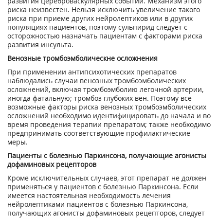
развития цереброваскулярных событий. Механизм этого
риска неизвестен. Нельзя исключить увеличение такого
риска при приеме других нейролептиков или в других
популяциях пациентов, поэтому сульпирид следует с
осторожностью назначать пациентам с факторами риска
развития инсульта.
Венозные тромбоэмболическне осложнения
При применении антипсихотических препаратов
наблюдались случаи венозных тромбоэмболических
осложнений, включая тромбоэмболию легочной артерии,
иногда фатальную; тромбоз глубоких вен. Поэтому все
возможные факторы риска венозных тромбоэмболических
осложнений необходимо идентифицировать до начала и во
время проведения терапии препаратом; также необходимо
предпринимать соответствующие профилактические
меры.
Пациенты с болезнью Паркинсона, получающие агонисты
дофаминовых рецепторов
Кроме исключительных случаев, этот препарат не должен
применяться у пациентов с болезнью Паркинсона. Если
имеется настоятельная необходимость лечения
нейролептиками пациентов с болезнью Паркинсона,
получающих агонисты дофаминовых рецепторов, следует