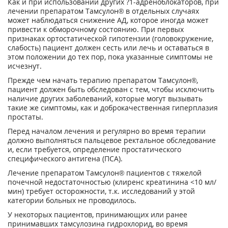
Как и при использовании других ?
1
-адреноблокаторов, при
лечении препаратом Тамсулон® в отдельных случаях
может наблюдаться снижение АД, которое иногда может
привести к обморочному состоянию. При первых
признаках ортостатической гипотензии (головокружение,
слабость) пациент должен сесть или лечь и оставаться в
этом положении до тех пор, пока указанные симптомы не
исчезнут.
Прежде чем начать терапию препаратом Тамсулон®,
пациент должен быть обследован с тем, чтобы исключить
наличие других заболеваний, которые могут вызывать
такие же симптомы, как и доброкачественная гиперплазия
простаты.
Перед началом лечения и регулярно во время терапии
должно выполняться пальцевое ректальное обследование
и, если требуется, определение простатического
специфического антигена (ПСА).
Лечение препаратом Тамсулон® пациентов с тяжелой
почечной недостаточностью (клиренс креатинина <10 мл/
мин) требует осторожности, т.к. исследований у этой
категории больных не проводилось.
У некоторых пациентов, принимающих или ранее
принимавших тамсулозина гидрохлорид, во время