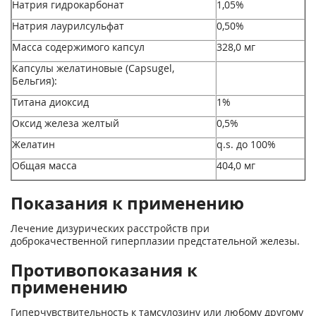
Натрия гидрокарбонат
1,05%
Натрия лаурилсульфат
0,50%
Масса содержимого капсул
328,0 мг
Капсулы желатиновые (Capsugel,
Бельгия):
Титана диоксид
1%
Оксид железа желтый
0,5%
Желатин
q.s. до 100%
Общая масса
404,0 мг
Показания к применению
Лечение дизурических расстройств при
доброкачественной гиперплазии предстательной железы.
Противопоказания к
применению
Гиперчувствительность к тамсулозину или любому другому