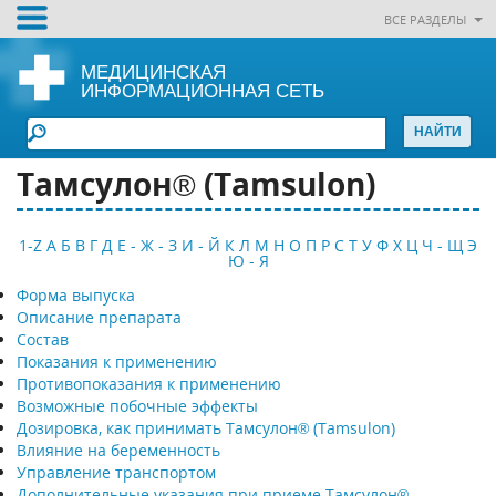
ВСЕ РАЗДЕЛЫ
МЕДИЦИНСКАЯ
ИНФОРМАЦИОННАЯ СЕТЬ
Тамсулон® (Tamsulon)
1-Z
А
Б
В
Г
Д
Е - Ж - З
И - Й
К
Л
М
Н
О
П
Р
С
Т
У
Ф
Х
Ц
Ч - Щ
Э
Ю - Я
Форма выпуска
Описание препарата
Состав
Показания к применению
Противопоказания к применению
Возможные побочные эффекты
Дозировка, как принимать Тамсулон® (Tamsulon)
Влияние на беременность
Управление транспортом
Дополнительные указания при приеме Тамсулон®