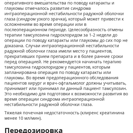
оперативного вмешательства по поводу катаракты и
глаукомы отмечалось развитие синдрома
интраоперационной нестабильности радужной оболочки
глаза (синдром узкого зрачка), который может привести к
осложнениям во время операции или в
послеоперационном периоде. Целесообразность отмены
терапии тамсулозина гидрохлоридом за 1-2 недели до
операции по поводу катаракты или глаукомы до сих пор не
доказана. Случаи интраоперационной нестабильности
радужной оболочки глаза имели место у пациентов,
прекративших прием препарата и в более ранние сроки
перед операцией. Не рекомендуется начинать терапию
тамсулозина гидрохлоридом у пациентов, которым
запланирована операция по поводу катаракты или
глаукомы. Во время предоперационного обследования
пациентов хирург и врач-офтальмолог должны учитывать,
принимает или принимал ли данный пациент тамсулозин.
Это необходимо для подготовки к возможности развития во
время операции синдрома интраоперационной
нестабильности радужной оболочки глаза.
Тяжелая почечная недостаточность (клиренс креатинина
менее 10 мл/мин).
Передозировка