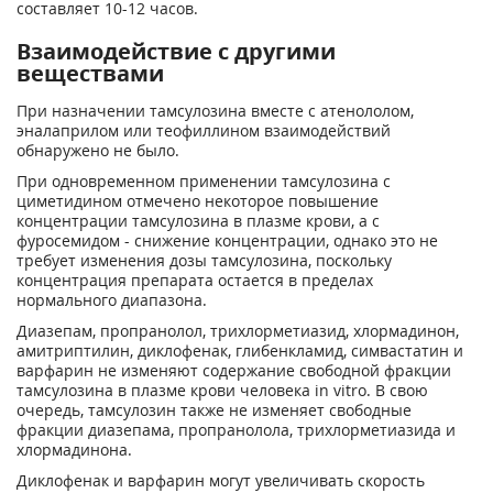
составляет 10-12 часов.
Взаимодействие с другими
веществами
При назначении тамсулозина вместе с атенололом,
эналаприлом или теофиллином взаимодействий
обнаружено не было.
При одновременном применении тамсулозина с
циметидином отмечено некоторое повышение
концентрации тамсулозина в плазме крови, а с
фуросемидом - снижение концентрации, однако это не
требует изменения дозы тамсулозина, поскольку
концентрация препарата остается в пределах
нормального диапазона.
Диазепам, пропранолол, трихлорметиазид, хлормадинон,
амитриптилин, диклофенак, глибенкламид, симвастатин и
варфарин не изменяют содержание свободной фракции
тамсулозина в плазме крови человека in vitro. В свою
очередь, тамсулозин также не изменяет свободные
фракции диазепама, пропранолола, трихлорметиазида и
хлормадинона.
Диклофенак и варфарин могут увеличивать скорость