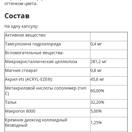
оттенком цвета.
Состав
На одну капсулу:
Активное вещество:
Тамсулозина гидрохлорида
0,4 мг
Вспомогательные вещества:
Микрокристаллическая целлюлоза
281,2 мг
Магния стеарат
0,8 мг
Акрил-Из (ACRYL-EZE®):
45,6 мг
Метакриловой кислоты сополимер (тип
60,00%
С)
Тальк
32,20%
Макрогол 8000
5,00%
Кремния диоксид коллоидный
1,25%
безводный