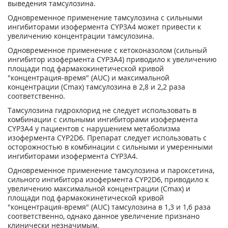
выведения тамсулозина.
Одновременное применение тамсулозина с сильными
ингибиторами изофермента CYP3A4 может привести к
увеличению концентрации тамсулозина.
Одновременное применение с кетоконазолом (сильный
ингибитор изофермента CYP3A4) приводило к увеличению
площади под фармакокинетической кривой
"концентрация-время" (AUC) и максимальной
концентрации (С
mах
) тамсулозина в 2,8 и 2,2 раза
соответственно.
Тамсулозина гидрохлорид не следует использовать в
комбинации с сильными ингибиторами изофермента
CYP3A4 у пациентов с нарушением метаболизма
изофермента CYP2D6. Препарат следует использовать с
осторожностью в комбинации с сильными и умеренными
ингибиторами изофермента CYP3A4.
Одновременное применение тамсулозина и пароксетина,
сильного ингибитора изофермента CYP2D6, приводило к
увеличению максимальной концентрации (С
mах
) и
площади под фармакокинетической кривой
"концентрация-время" (AUC) тамсулозина в 1,3 и 1,6 раза
соответственно, однако данное увеличение признано
клинически незначимым.