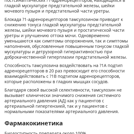
постсинаптических ?
1
-адренорецепторов, находящихся в
гладкой мускулатуре предстательной железы, шейки
мочевого пузыря и предстательной части уретры.
Блокада ?
1
-адренорецепторов тамсулозином приводит к
снижению тонуса гладкой мускулатуры предстательной
железы, шейки мочевого пузыря и простатической части
уретры и улучшению оттока мочи. Одновременно
уменьшаются как симптомы опорожнения, так и симптомы
наполнения, обусловленные повышенным тонусом гладкой
мускулатуры и детрузорной гиперактивностью при
доброкачественной гиперплазии предстательной железы.
Способность тамсулозина воздействовать на ?
1А
подтип
адренорецепторов в 20 раз превосходит его способности
взаимодействовать с ?
1
B
подтипом адренорецепторов,
которые расположены в гладких мышцах сосудов.
Благодаря своей высокой селективности, тамсулозин не
вызывает клинически значимого снижения системного
артериального давления (АД) как у пациентов с
артериальной гипертензией, так и у пациентов с
нормальными показателями артериального давления.
Фармакокинетика
Биодоступность препарата около 100%.