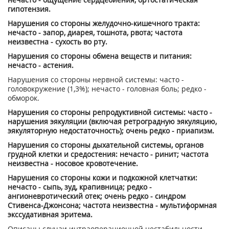
гипотензия.
Нарушения со стороны желудочно-кишечного тракта:
нечасто - запор, диарея, тошнота, рвота; частота
неизвестна - сухость во рту.
Нарушения со стороны обмена веществ и питания:
нечасто - астения.
Нарушения со стороны нервной системы: часто -
головокружение (1,3%); нечасто - головная боль; редко -
обморок.
Нарушения со стороны репродуктивной системы: часто -
нарушения эякуляции (включая ретроградную эякуляцию,
эякуляторную недостаточность); очень редко - приапизм.
Нарушения со стороны дыхательной системы, органов
грудной клетки и средостения: нечасто - ринит; частота
неизвестна - носовое кровотечение.
Нарушения со стороны кожи и подкожной клетчатки:
нечасто - сыпь, зуд, крапивница; редко -
ангионевротический отек; очень редко - синдром
Стивенса-Джонсона; частота неизвестна - мультиформная
экссудативная эритема.
Описаны случаи интраоперационной нестабильности