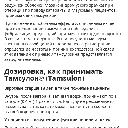
радужной оболочки глаза (синдром узкого зрачка) при
операции по поводу катаракты и глаукомы у пациентов,
принимавших тамсулозин.
В дополнение к побочным эффектам, описанным выше,
при использовании тамсулозина наблюдались
фибрилляция предсердий, аритмия, тахикардия и одышка.
В связи с тем, что данные были получены методом
спонтанных сообщений в период после регистрации,
определение частоты и причинно-следственной связи
этих явлений с приемом тамсулозина представляется
затруднительным.
Дозировка, как принимать
Тамсулон® (Tamsulon)
Взрослые старше 18 лет, а также пожилые пациенты
Внутрь, после завтрака, запивая водой, принимают по 1
капсуле (0,4 мг) 1 раз в сутки. Капсулу не рекомендуется
разжевывать, так как это может повлиять на скорость
высвобождения препарата.
У пациентов с нарушением функции печени и почек
При почечной недостаточности, а также при печеночной