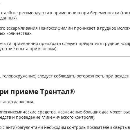
ь
нтал® не рекомендуется к применению при беременности (так 
 данных).
ого вскармливания Пенгоксифиллин проникает в грудное молок
ых количествах.
мости применения препарата следует прекратить грудное вск
утствие опыта применения).
головокружение) следует соблюдать осторожность при вожден
ри приеме Трентал®
льного давления.
ипогликемические средства, назначение больших доз может в
едств и проведение гликемического контроля).
с антикоагулянтами необходим контроль показателей свертыв