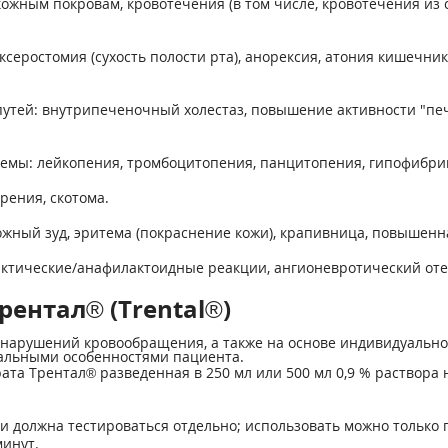
ожным покровам, кровотечения (в том числе, кровотечения из с
еростомия (сухость полости рта), анорексия, атония кишечник
утей: внутрипеченочный холестаз, повышение активности "пе
емы: лейкопения, тромбоцитопения, панцитопения, гипофибри
рения, скотома.
жный зуд, эритема (покраснение кожи), крапивница, повышенна
тические/анафилактоидные реакции, ангионевротический отек
ентал® (Trental®)
 нарушений кровообращения, а также на основе индивидуально
уальными особенностями пациента.
ата Трентал® разведенная в 250 мл или 500 мл 0,9 % раствора н
 должна тестироваться отдельно; использовать можно только 
минут.