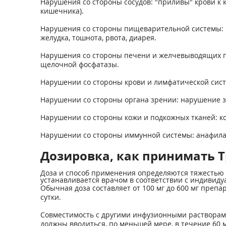
Нарушения со стороны сосудов: "приливы" крови к к
кишечника).
Нарушения со стороны пищеварительной системы: кс
желудка, тошнота, рвота, диарея.
Нарушения со стороны печени и желчевыводящих п
щелочной фосфатазы.
Нарушении со стороны крови и лимфатической сист
Нарушении со стороны органа зрении: нарушение з
Нарушении со стороны кожи и подкожных тканей: ко
Нарушении со стороны иммунной системы: анафилак
Дозировка, как принимать Тр
Доза и способ применения определяются тяжестью
устанавливается врачом в соответствии с индивид
Обычная доза составляет от 100 мг до 600 мг препар
сутки.
Совместимость с другими инфузионными растворами
должны вводиться, по меньшей мере, в течение 60 