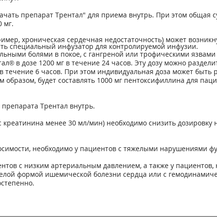
чать препарат Трентал" для приема внутрь. При этом общая с
 мг.
ример, хроническая сердечная недостаточность) может возник
вать специальный инфузатор для контролируемой инфузии.
ильными болями в покое, с гангреной или трофическими язвами (
® в дозе 1200 мг в течение 24 часов. Эту дозу можно раздели
в течение 6 часов. При этом индивидуальная доза может быть р
им образом, будет составлять 1000 мг пентоксифиллина для паци
препарата Трентал внутрь.
 креатинина менее 30 мл/мин) необходимо снизить дозировку на
осимости, необходимо у пациентов с тяжелыми нарушениями ф
тов с низким артериальным давлением, а также у пациентов, 
елой формой ишемической болезни сердца или с гемодинамичес
остепенно.