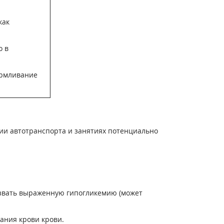
как
о в
армливание
ии автотранспорта и занятиях потенциально
ызвать выраженную гипогликемию (может
ания крови крови.