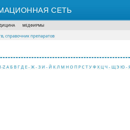
МАЦИОННАЯ СЕТЬ
ЕДИЦИНА
МЕДФИРМЫ
тв, справочник препаратов
1-Z
А
Б
В
Г
Д
Е - Ж - З
И - Й
К
Л
М
Н
О
П
Р
С
Т
У
Ф
Х
Ц
Ч - Щ
Э
Ю - 