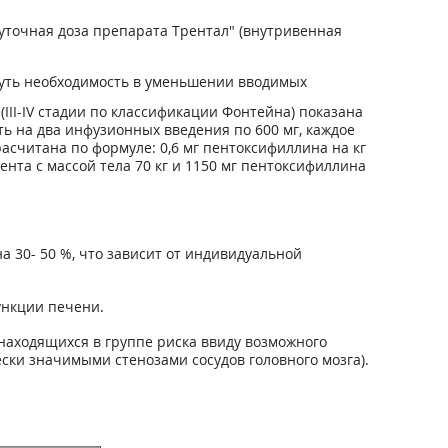
уточная доза препарата Трентал" (внутривенная
нуть необходимость в уменьшении вводимых
III-IV стадии по классификации Фонтейна) показана
ть на два инфузионных введения по 600 мг, каждое
асчитана по формуле: 0,6 мг пентоксифиллина на кг
ента с массой тела 70 кг и 1150 мг пентоксифиллина
 30- 50 %, что зависит от индивидуальной
ункции печени.
находящихся в группе риска ввиду возможного
ки значимыми стенозами сосудов головного мозга).