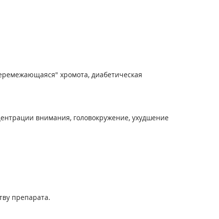
перемежающаяся" хромота, диабетическая
центрации внимания, головокружение, ухудшение
тву препарата.