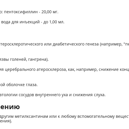
: пентоксифиллин - 20,00 мг.
вода для инъекций - до 1,00 мл.
теросклеротического или диабетического генеза (например, "
звы голеней, гангрена).
ия церебрального атеросклероза, как, например, снижение кон
ой оболочке глаза.
тологии сосудов внутреннего уха и снижения слуха.
нению
другим метилксантинам или к любому вспомогательному вещес
ения).