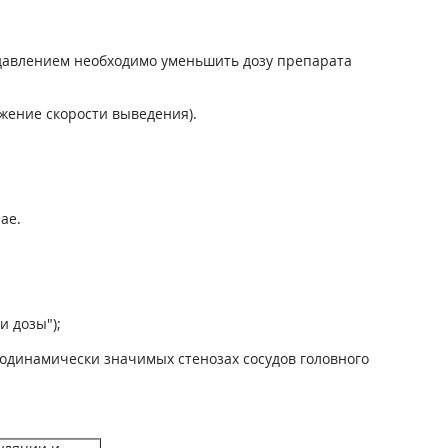
давлением необходимо уменьшить дозу препарата
жение скорости выведения).
ае.
и дозы");
модинамически значимых стенозах сосудов головного