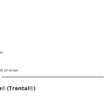
ин
й 20 мг/мл.
® (Trental®)