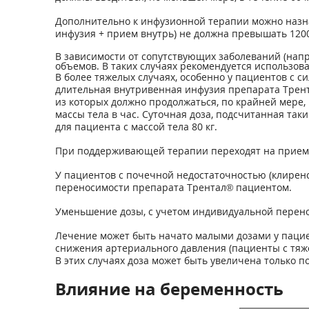
Дополнительно к инфузионной терапии можно назна
инфузия + прием внутрь) не должна превышать 1200
В зависимости от сопутствующих заболеваний (нап
объемов. В таких случаях рекомендуется использо
В более тяжелых случаях, особенно у пациентов с с
длительная внутривенная инфузия препарата Трентал
из которых должно продолжаться, по крайней мере, 
массы тела в час. Суточная доза, подсчитанная так
для пациента с массой тела 80 кг.
При поддерживающей терапии переходят на прием 
У пациентов с почечной недостаточностью (клиренс
переносимости препарата Трентал® пациентом.
Уменьшение дозы, с учетом индивидуальной перен
Лечение может быть начато малыми дозами у пациен
снижения артериального давления (пациенты с тяж
В этих случаях доза может быть увеличена только п
Влияние на беременность