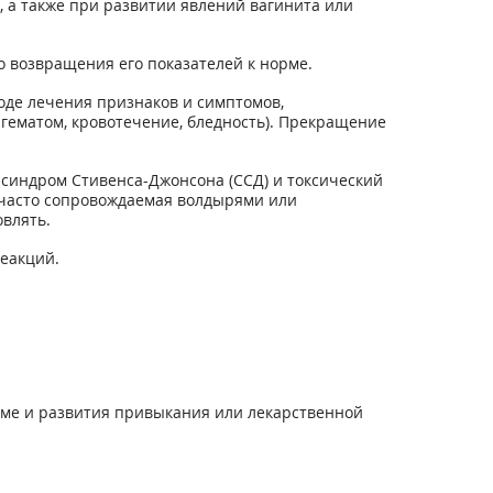
, а также при развитии явлений вагинита или
 возвращения его показателей к норме.
де лечения признаков и симптомов,
гематом, кровотечение, бледность). Прекращение
синдром Стивенса-Джонсона (ССД) и токсический
 часто сопровождаемая волдырями или
влять.
еакций.
зме и развития привыкания или лекарственной