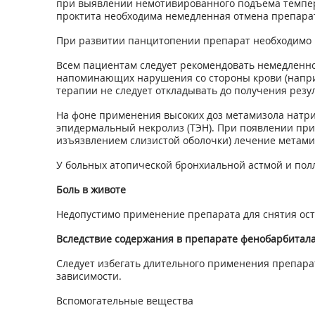
при выявлении немотивированного подъема температ
проктита необходима немедленная отмена препара
При развитии панцитопении препарат необходимо н
Всем пациентам следует рекомендовать немедленно
напоминающих нарушения со стороны крови (наприм
терапии не следует откладывать до получения резу
На фоне применения высоких доз метамизола натр
эпидермальный некролиз (ТЭН). При появлении при
изъязвлением слизистой оболочки) лечение метамиз
У больных атопической бронхиальной астмой и пол
Боль в животе
Недопустимо применение препарата для снятия ост
Вследствие содержания в препарате фенобарбитал
Следует избегать длительного применения препара
зависимости.
Вспомогательные вещества