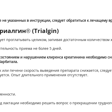
 не указанных в инструкции, следует обратиться к лечащему в
иалгин® (Trialgin)
ледует проглатывать целиком, запивая достаточным количеством 
тельность приема не более 5 дней.
стоянием и нарушением клиренса креатинина необходимо сниз
барбитала.
 или печени скорость выведения препарата снижается, следует
ется. Опыт длительного применения отсутствует.
енности.
д лактации необходимо решить вопрос о прекращении грудног