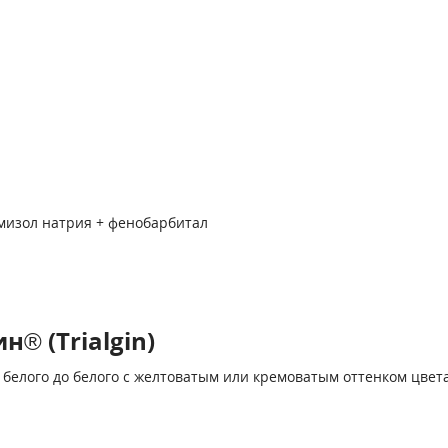
мизол натрия + фенобарбитал
® (Trialgin)
белого до белого с желтоватым или кремоватым оттенком цвета,