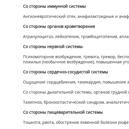
Со стороны иммунной системы
Ангионевротический отек, анафилактоидные и анаф
Со стороны органов кроветворения
Агранулоцитоз, лейкопения, тромбоцитопения, апла
Со стороны нервной системы
Психомоторное возбуждение, тревога, тремор, бесп
пожилых (необычное возбуждение), повышенная уто
Со стороны сердечно-сосудистой системы
Ощущение сердцебиения, тахикардия, повышение а
Со стороны дыхательной системы, органов грудной 
Тахипноэ, бронхоспастический синдром, анальгетич
Со стороны пищеварительной системы
Тошнота, рвота, обострение язвенной болезни (кофеи