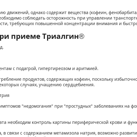
цию движений, однако содержит вещества (кофеин, фенобарбит
необходимо соблюдать осторожность при управлении транспорт
ости, требующих повышенной концентрации внимания и быстр
ри приеме Триалгин®
д.
нтам с подагрой, гипертиреозом и аритмией.
ребление продуктов, содержащих кофеин, поскольку избыточно
некоторых случаях, учащению сердцебиения.
трия
мптомов "недомогания" при "простудных" заболеваниях на фон
ата необходим контроль картины периферической крови и фун
, в связи с содержанием метамизола натрия, возможно развит