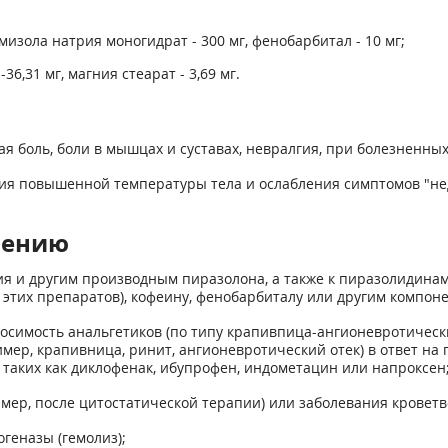
изола натрия моногидрат - 300 мг, фенобарбитал - 10 мг;
,31 мг, магния стеарат - 3,69 мг.
ая боль, боли в мышцах и суставах, невралгия, при болезненны
ия повышенной температуры тела и ослабления симптомов "нед
нению
я и другим производным пиразолона, а также к пиразолидинам
этих препаратов), кофеину, фенобарбиталу или другим компон
осимость анальгетиков (по типу крапивпица-ангионевротически
ер, крапивница, ринит, ангионевротический отек) в ответ на
таких как диклофенак, ибупрофен, индометацин или напроксен
мер, после цитостатической терапии) или заболевания кроветв
геназы (гемолиз);