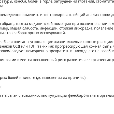
уры, озноба, болей в горле, затруднении глотания, стоматита
та.
емедленно отменить и контролировать общий анализ крови до
 обращаться за медицинской помощью при возникновении в хо
ер, общая слабость, инфекции, стойкая лихорадка, появление 
льтатов лабораторных исследований.
ия были описаны угрожающие жизни тяжелые кожные реакции: 
знаков ССД или ТЭН (таких как прогрессирующая кожная сыпь,
олом следует немедленно прекратить и никогда его не возобно
линозами имеется повышенный риск развития аллергических р
рых болей в животе (до выяснения их причины).
а
та в связи с возможностью кумуляции фенобарбитала в органи