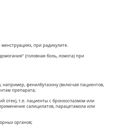
х менструациях, при радикулите.
омогания" (головная боль, ломота) при
, например, фенилбутазону (включая пациентов,
ентам препарата;
й отек), т.е. пациенты с бронхоспазмом или
 применение салицилатов, парацетамола или
;
орных органов;