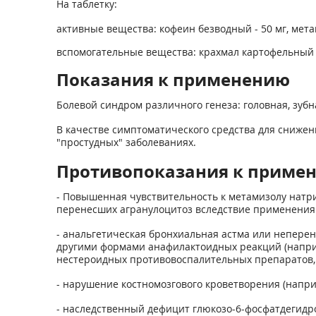
На таблетку:
активные вещества: кофеин безводный - 50 мг, метам
вспомогательные вещества: крахмал картофельный -36
Показания к применению
Болевой синдром различного генеза: головная, зубн
В качестве симптоматического средства для снижен
"простудных" заболеваниях.
Противопоказания к приме
- Повышенная чувствительность к метамизолу натри
перенесших агранулоцитоз вследствие применения 
- анальгетическая бронхиальная астма или неперен
другими формами анафилактоидных реакций (наприм
нестероидных противовоспалительных препаратов, 
- нарушение костномозгового кроветворения (напри
- наследственный дефицит глюкозо-6-фосфатдегидро