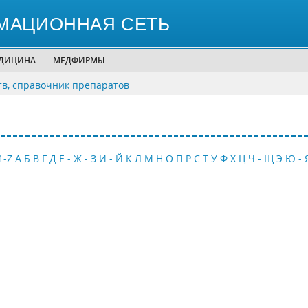
МАЦИОННАЯ СЕТЬ
ЕДИЦИНА
МЕДФИРМЫ
тв, справочник препаратов
1-Z
А
Б
В
Г
Д
Е - Ж - З
И - Й
К
Л
М
Н
О
П
Р
С
Т
У
Ф
Х
Ц
Ч - Щ
Э
Ю - 