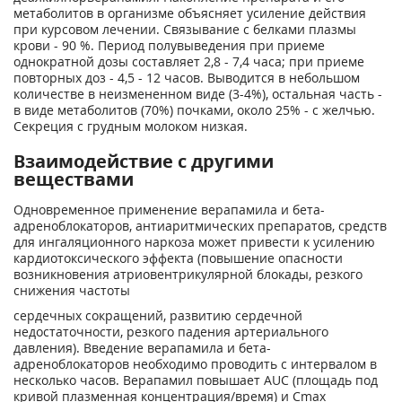
метаболитов в организме объясняет усиление действия
при курсовом лечении. Связывание с белками плазмы
крови - 90 %. Период полувыведения при приеме
однократной дозы составляет 2,8 - 7,4 часа; при приеме
повторных доз - 4,5 - 12 часов. Выводится в небольшом
количестве в неизмененном виде (3-4%), остальная часть -
в виде метаболитов (70%) почками, около 25% - с желчью.
Секреция с грудным молоком низкая.
Взаимодействие с другими
веществами
Одновременное применение верапамила и бета-
адреноблокаторов, антиаритмических препаратов, средств
для ингаляционного наркоза может привести к усилению
кардиотоксического эффекта (повышение опасности
возникновения атриовентрикулярной блокады, резкого
снижения частоты
сердечных сокращений, развитию сердечной
недостаточности, резкого падения артериального
давления). Введение верапамила и бета-
адреноблокаторов необходимо проводить с интервалом в
несколько часов. Верапамил повышает AUC (площадь под
кривой плазменная концентрация/время) и С
mах