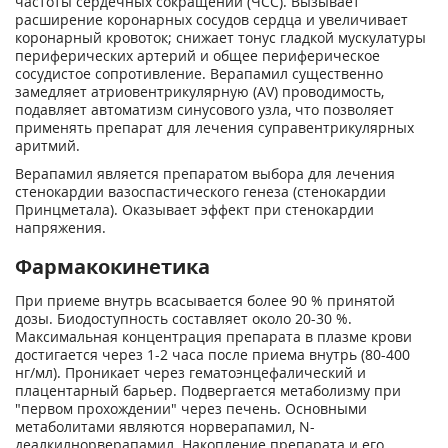
частоты сердечных сокращений (ЧСС). Вызывает
расширение коронарных сосудов сердца и увеличивает
коронарный кровоток; снижает тонус гладкой мускулатуры
периферических артерий и общее периферическое
сосудистое сопротивление. Верапамил существенно
замедляет атриовентрикулярную (AV) проводимость,
подавляет автоматизм синусового узла, что позволяет
применять препарат для лечения суправентрикулярных
аритмий.
Верапамил является препаратом выбора для лечения
стенокардии вазоспастического генеза (стенокардии
Принцметала). Оказывает эффект при стенокардии
напряжения.
Фармакокинетика
При приеме внутрь всасывается более 90 % принятой
дозы. Биодоступность составляет около 20-30 %.
Максимальная концентрация препарата в плазме крови
достигается через 1-2 часа после приема внутрь (80-400
нг/мл). Проникает через гематоэнцефалический и
плацентарный барьер. Подвергается метаболизму при
"первом прохождении" через печень. Основными
метаболитами являются норверапамил, N-
деалкилнорверапамил. Накопление препарата и его