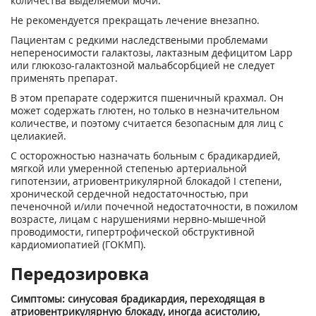
количества выделяемой мочи.
Не рекомендуется прекращать лечение внезапно.
Пациентам с редкими наследствеными проблемами
непереносимости галактозы, лактазным дефицитом Lapp
или глюкозо-галактозной мальабсорбцией не следует
применять препарат.
В этом препарате содержится пшеничный крахмал. Он
может содержать глютен, но только в незначительном
количестве, и поэтому считается безопасным для лиц с
целиакией.
С осторожностью назначать больным с брадикардией,
мягкой или умеренной степенью артериальной
гипотензии, атриовентрикулярной блокадой I степени,
хронической сердечной недостаточностью, при
печеночной и/или почечной недостаточности, в пожилом
возрасте, лицам с нарушениями нервно-мышечной
проводимости, гипертрофической обструктивной
кардиомиопатией (ГОКМП).
Передозировка
Симптомы: синусовая брадикардия, переходящая в
атриовентрикулярную блокаду, иногда асистолию,