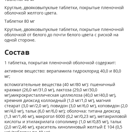
Круглые, двояковыпуклые таблетки, покрытые пленочной
оболочкой желтого цвета.
Таблетки 80 мг
Круглые, двояковыпуклые таблетки, покрытые пленочной
оболочкой от белого до почти белого цвета с риской на
одной стороне.
Состав
1 таблетка, покрытая пленочной оболочкой содержит:
активное вещество: верапамила гидрохлорид 40,0 и 80,0
мг;
вспомогательные вещества (40 мг/80 мг): пшеничный
крахмал (26,0 мг/31,0 мг), лактоза (29,0 мг/30,0
мг),микрокристаллическая целлюлоза (40,0 мг/40,0 мг),
кремния диоксид коллоидный (1,0 мг/1,0 мг), магния
стеарат (3,0 мг/2,0 мг), повидон (3,0 мг/6,0 мг), коповидон (2,0
мг/4,0 мг), тальк (6,0 мг/6,0 мг); оболочка: титана диоксид
(1,3 мг/1,46 мг), макрогол 6000 (0,2 мг/0,23 мг), метакриловой
кислоты и этилакрилата сополимер (1,0 мг/0,85 мг), тальк
(2,0 мг/2,46 мг), краситель хинолиновый желтый Е 104 (0,5