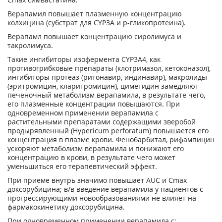
Верапамил повышает плазменную концентрацию
колхицина (субстрат для CYP3A и р-гликопротеина).
Верапамл повышает концентрацию сиролимуса и
такролимуса.
Такие ингибиторы изофермента CYP3A4, как
противогрибковые препараты (клотримазол, кетоконазол),
ингибиторы протеаз (ритонавир, индинавир), макролиды
(эритромицин, кларитромицин), циметидин замедляют
печеночный метаболизм верапамила, в результате чего,
его плазменные концентрации повышаются. При
одновременном применении верапамила с
растительными препаратами содержащими зверобой
продырявленный (Hypericum perforatum) повышается его
концентрация в плазме крови. Фенобарбитал, рифампицин
ускоряют метаболизм верапамила и понижают его
концентрацию в крови, в результате чего может
уменьшиться его терапевтический эффект.
При приеме внутрь значимо повышает AUC и С
mах
доксорубицина; в/в введение верапамила у пациентов с
прогрессирующими новообразованиями не влияет на
фармакокинетику доксорубицина.
При одновременном применении верапамила с: