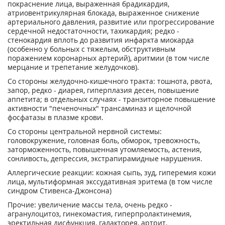
покраснение лица, выраженная брадикардия,
атриовентрикулярная блокада, выраженное снижение
артериального давления, развитие или прогрессирование
сердечной недостаточности, тахикардия; редко -
стенокардия вплоть до развития инфаркта миокарда
(особенно у больных с тяжелым, обструктивным
поражением коронарных артерий), аритмии (в том числе
мерцание и трепетание желудочков).
Со стороны желудочно-кишечного тракта: тошнота, рвота,
запор, редко - диарея, гиперплазия десен, повышение
аппетита; в отдельных случаях - транзиторное повышение
активности "печеночных" трансаминаз и щелочной
фосфатазы в плазме крови.
Со стороны центральной нервной системы:
головокружение, головная боль, обморок, тревожность,
заторможенность, повышенная утомляемость, астения,
сонливость, депрессия, экстрапирамидные нарушения.
Аллергические реакции: кожная сыпь, зуд, гиперемия кожи
лица, мультиформная экссудативная эритема (в том числе
синдром Стивенса-Джонсона)
Прочие: увеличение массы тела, очень редко -
агранулоцитоз, гинекомастия, гиперпролактинемия,
эректильная дисфункция, галакторея, артрит,