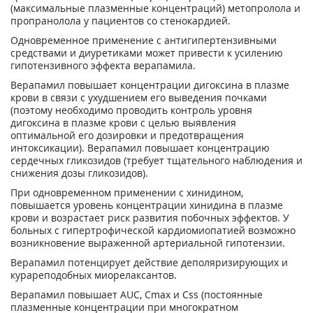
(максимальные плазменные концентраций) метопролола и
пропранолола у пациентов со стенокардией.
Одновременное применение с антигипертензивными
средствами и диуретиками может привести к усилению
гипотензивного эффекта верапамила.
Верапамил повышает концентрации дигоксина в плазме
крови в связи с ухудшением его выведения почками
(поэтому необходимо проводить контроль уровня
дигоксина в плазме крови с целью выявления
оптимальной его дозировки и предотвращения
интоксикации). Верапамил повышает концентрацию
сердечных гликозидов (требует тщательного наблюдения и
снижения дозы гликозидов).
При одновременном применении с хинидином,
повышается уровень концентрации хинидина в плазме
крови и возрастает риск развития побочных эффектов. У
больных с гипертрофической кардиомиопатией возможно
возникновение выраженной артериальной гипотензии.
Верапамил потенцирует действие деполяризирующих и
курареподобных миорелаксантов.
Верапамил повышает AUC, С
mах
и Css (постоянные
плазменные концентрации при многократном