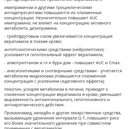
имипрамином и другими трициклическими
антидепресантами повышаются их плазменные
концентрации; Незначительно повышает AUC
имипрамина; не влияет на концентрацию активного
метаболита, дезипрамина.
- грейпфрутовым соком увеличивается концентрация
верапамила в плазме крови;
антипсихотическими средствами (нейролептики) -
усиливается гипотензивный эффект верапамила;
- алмотриптаном и гл и бури дом - повышает AUC и С
mах
.
- анксиолитиками и снотворными средствами - угнетается
метаболизм мидазолама (повышается плазменная
концентрация с усилением седативного эффекта);
Никотин, ускоряя метаболизм в печени, приводит к
снижению концентрации верапамила в крови, уменьшает
выраженность антиангинального, гипотензивного и
антиаритмического действия.
Прокаинамид, хинидйн и другие лекарственные средства,
вызывающие удлинение интервала Q-T, повышают риск
его более значительного удлинения при совместном
применении с верапамилом.