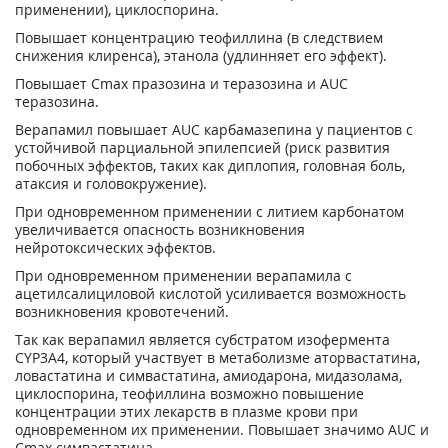
применении), циклоспорина.
Повышает концентрацию теофиллина (в следствием
снижения клиренса), этанола (удлинняет его эффект).
Повышает С
mах
празозина и теразозина и AUC
теразозина.
Верапамил повышает AUC карбамазепина у пациентов с
устойчивой парциальной эпилепсией (риск развития
побочных эффектов, таких как диплопия, головная боль,
атаксия и головокружение).
При одновременном применении с литием карбонатом
увеличивается опасность возникновения
нейротоксических эффектов.
При одновременном применении верапамила с
ацетилсалициловой кислотой усиливается возможность
возникновения кровотечений.
Так как верапамил является субстратом изофермента
CYP3A4, который участвует в метаболизме аторвастатина,
ловастатина и симвастатина, амиодарона, мидазолама,
циклоспорина, теофиллина возможно повышение
концентрации этих лекарств в плазме крови при
одновременном их применении. Повышает значимо AUC и
С
mах
симвастатина.