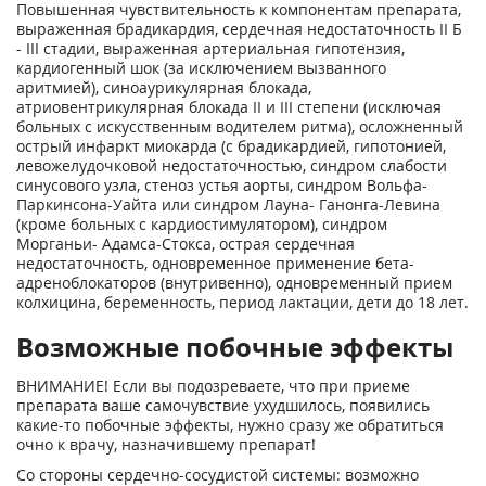
Повышенная чувствительность к компонентам препарата,
выраженная брадикардия, сердечная недостаточность II Б
- III стадии, выраженная артериальная гипотензия,
кардиогенный шок (за исключением вызванного
аритмией), синоаурикулярная блокада,
атриовентрикулярная блокада II и III степени (исключая
больных с искусственным водителем ритма), осложненный
острый инфаркт миокарда (с брадикардией, гипотонией,
левожелудочковой недостаточностью, синдром слабости
синусового узла, стеноз устья аорты, синдром Вольфа-
Паркинсона-Уайта или синдром Лауна- Ганонга-Левина
(кроме больных с кардиостимулятором), синдром
Морганьи- Адамса-Стокса, острая сердечная
недостаточность, одновременное применение бета-
адреноблокаторов (внутривенно), одновременный прием
колхицина, беременность, период лактации, дети до 18 лет.
Возможные побочные эффекты
ВНИМАНИЕ! Если вы подозреваете, что при приеме
препарата ваше самочувствие ухудшилось, появились
какие-то побочные эффекты, нужно сразу же обратиться
очно к врачу, назначившему препарат!
Со стороны сердечно-сосудистой системы: возможно