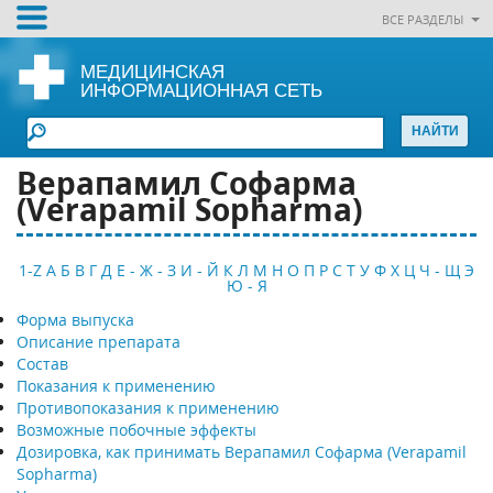
ВСЕ РАЗДЕЛЫ
МЕДИЦИНСКАЯ
ИНФОРМАЦИОННАЯ СЕТЬ
Верапамил Софарма
(Verapamil Sopharma)
1-Z
А
Б
В
Г
Д
Е - Ж - З
И - Й
К
Л
М
Н
О
П
Р
С
Т
У
Ф
Х
Ц
Ч - Щ
Э
Ю - Я
Форма выпуска
Описание препарата
Состав
Показания к применению
Противопоказания к применению
Возможные побочные эффекты
Дозировка, как принимать Верапамил Софарма (Verapamil
Sopharma)